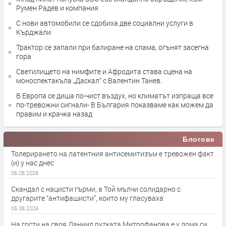
Румен Радев и компания
С нови автомобили се сдобиха две социални услуги в
Кърджали
Трактор се запали при балиране на слама, огънят засегна
гора
Светилището на нимфите и Афродита става сцена на
моноспектакъла „Даскал“ с Валентин Танев.
В Европа се диша по-чист въздух, но климатът изпраща все
по-тревожни сигнали- В България показваме как можем да
правим и крачка назад
Блогове
Толерирането на латентния антисемитизъм е тревожен факт
(и) у нас днес
06.08.2026
Скандал с нацисти гърми, а Той мълчи солидарно с
другарите “антифашисти”, които му гласуваха
05.08.2026
На гости на своя Даниил руzката Митрофанова е у дома си,