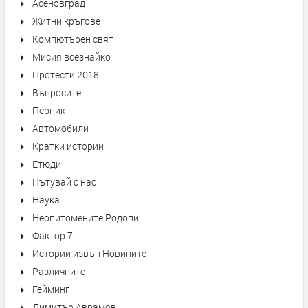
Асеновград
Житни кръгове
Компютърен свят
Мисия всезнайко
Протести 2018
Въпросите
Перник
Автомобили
Кратки истории
Етюди
Пътувай с нас
Наука
Неопитомените Родопи
Фактор 7
Истории извън Новините
Различните
Гейминг
Димитър Аврамов