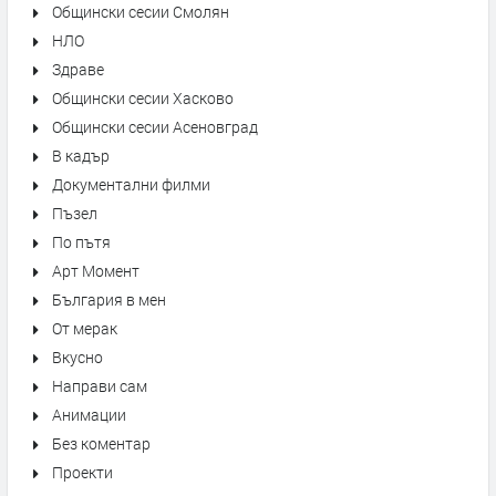
Общински сесии Смолян
НЛО
Здраве
Общински сесии Хасково
Общински сесии Асеновград
В кадър
Документални филми
Пъзел
По пътя
Арт Момент
България в мен
От мерак
Вкусно
Направи сам
Анимации
Без коментар
Проекти