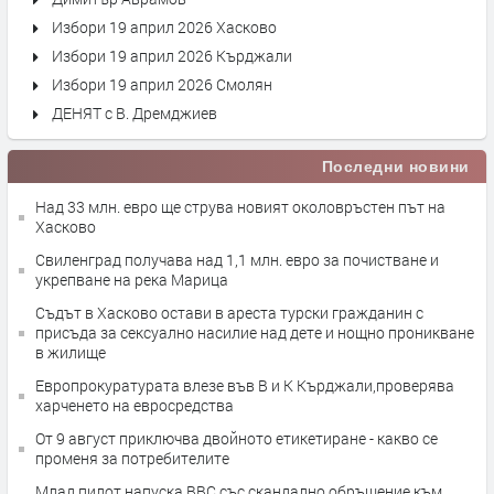
Избори 19 април 2026 Хасково
Избори 19 април 2026 Кърджали
Избори 19 април 2026 Смолян
ДЕНЯТ с В. Дремджиев
Последни новини
Над 33 млн. евро ще струва новият околовръстен път на
Хасково
Свиленград получава над 1,1 млн. евро за почистване и
укрепване на река Марица
Съдът в Хасково остави в ареста турски гражданин с
присъда за сексуално насилие над дете и нощно проникване
в жилище
Европрокуратурата влезе във В и К Кърджали,проверява
харченето на евросредства
От 9 август приключва двойното етикетиране - какво се
променя за потребителите
Млад пилот напуска ВВС със скандално обръщение към