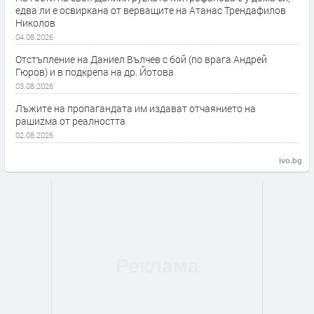
едва ли е освиркана от верващите на Атанас Трендафилов
Николов
04.08.2026
Отстъпление на Даниел Вълчев с бой (по врага Андрей
Гюров) и в подкрепа на др. Йотова
03.08.2026
Лъжите на пропагандата им издават отчаянието на
рашиzма от реалността
02.08.2026
ivo.bg