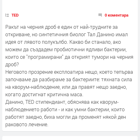
TED
0 коментара
Ракът на черния дроб е един от най-трудните за
откриване, но синтетичния биолог Тал Данино имал
идея от лявото полукълбо. Какво би станало, ако
можем да създадем пробиотични ядливи бактерии,
които се "програмирани" да открият тумори на черния
дроб?
Неговото прозрение експлоатира нещо, което тепърва
започваме да разбираме за бактериите: тяхната сила
на кворум-наблюдение, или да правят нещо заедно,
когато достигнат критична маса.
Данино, TED стипендиант, обяснява как кворум-
наблюдението работи - и как умни бактерии, които
работят заедно, биха могли да променят някой ден
раковото лечение.