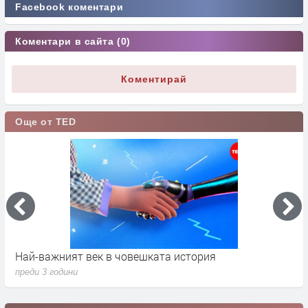
Facebook коментари
Коментари в сайта (0)
Коментирай
Още от TED
Най-важният век в човешката история
К
преди 3 години
п