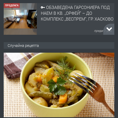
ПРЕДЛАГА
🔑 ОБЗАВЕДЕНА ГАРСОНИЕРА ПОД
НАЕМ В КВ. „ОРФЕЙ“ – ДО
КОМПЛЕКС „ВЕСПРЕМ“, ГР. ХАСКОВО
преди 1 ден
ПРЕДЛАГА
НАПЪЛНО ОБЗАВЕДЕН И
Случайна рецепта
ОБОРУДВАН ТРИСТАЕН
АПАРТАМЕНТ В ЦЕНТЪРА НА ГР.
ХАСКОВО
преди 2 дни
ПРЕДЛАГА
Давам гараж под наем
преди 2 дни
ПРЕДЛАГА
№4120 Магазин/Офис под наем в кв.