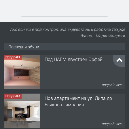
Ако всичко е под контрол, значи действаш и работиш твърде
бавно. - Марио Андрети
Последни обяви
ПРЕДЛАГА
Под НАЕМ двустаен Орфей
преди 9 часа
ПРЕДЛАГА
Нов апартамент на ул. Липа до
Езикова гимназия
преди 8 часа