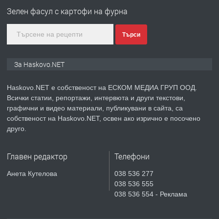
Любен Каравелов, Хасково-близо до
Зелен фасул с картофи на фурна
градската градина!
Търси
преди 2 дни
ПРЕДЛАГА
ПРОСТОРЕН ТРИСТАЕН
За Haskovo.NET
АПАРТАМЕНТ В НОВА СГРАДА КВ.
КУБА
Haskovo.NET е собственост на ЕСКОМ МЕДИА ГРУП ООД.
Всички статии, репортажи, интервюта и други текстови,
преди 3 дни
графични и видео материали, публикувани в сайта, са
собственост на Haskovo.NET, освен ако изрично е посочено
ПРЕДЛАГА
Продавам парцел в гр. Хасково кв.
друго.
Хисаря до ток, вода,канализация,
асфалт 0889 537 426
Главен редактор
Телефони
преди 3 дни
Анета Кутелова
038 536 277
038 536 555
ПРЕДЛАГА
СГЛОБЯВАНЕ НА МЕБЕЛИ.
038 536 554 - Реклама