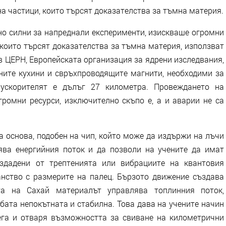
а частици, които търсят доказателства за тъмна материя.
но силни за напреднали експерименти, изискваше огромни
 които търсят доказателства за тъмна материя, използват
 ЦЕРН, Европейската организация за ядрени изследвания,
ните кухини и свръхпроводящите магнити, необходими за
 ускорителят е дълъг 27 километра. Провеждането на
ромни ресурси, изключително скъпо е, а и аварии не са
 основа, подобен на чип, който може да издържи на лъчи
ява енергийния поток и да позволи на учените да имат
ъздадени от трептенията или вибрациите на квантовия
анство с размерите на палец. Бързото движение създава
ата на Сахай материалът управлява топлинния поток,
бата непокътната и стабилна. Това дава на учените начин
ега и отваря възможността за свиване на километрични