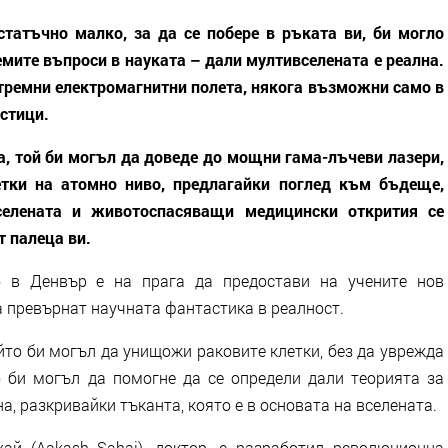
татъчно малко, за да се побере в ръката ви, би могло
емите въпроси в науката – дали мултивселената е реална.
тремни електромагнитни полета, някога възможни само в
стици.
а, той би могъл да доведе до мощни гама-лъчеви лазери,
тки на атомно ниво, предлагайки поглед към бъдеще,
селената и животоспасяващи медицински открития се
т палеца ви.
о в Денвър е на прага да предостави на учените нов
а превърнат научната фантастика в реалност.
йто би могъл да унищожи раковите клетки, без да уврежда
о би могъл да помогне да се определи дали теорията за
а, разкривайки тъканта, която е в основата на вселената.
ай (Aakash Sahai), доктор, е разработил революционна