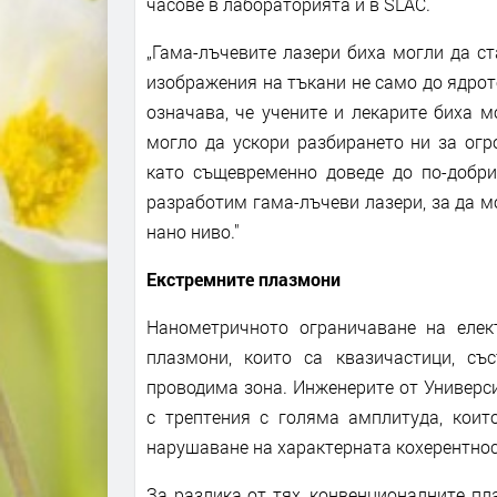
часове в лабораторията и в SLAC.
„Гама-лъчевите лазери биха могли да ст
изображения на тъкани не само до ядрото
означава, че учените и лекарите биха м
могло да ускори разбирането ни за огр
като същевременно доведе до по-добри
разработим гама-лъчеви лазери, за да 
нано ниво."
Екстремните плазмони
Нанометричното ограничаване на еле
плазмони, които са квазичастици, съ
проводима зона. Инженерите от Универс
с трептения с голяма амплитуда, коит
нарушаване на характерната кохерентност
За разлика от тях, конвенционалните п