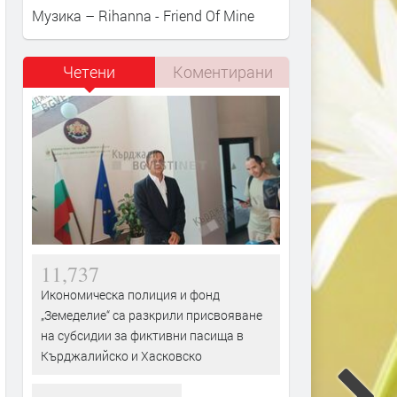
Музика – Rihanna - Friend Of Mine
Четени
Коментирани
11,737
Икономическа полиция и фонд
„Земеделие“ са разкрили присвояване
на субсидии за фиктивни пасища в
Кърджалийско и Хасковско