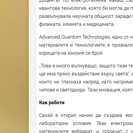
квантова технология, която би могла да 
развълнувала научната общност заради 
физиката, химията и медицината.
Advanced Quantum Technologies, едно от 
материалите и технологиите, е признал
корицата на юнския си брой.
„Това е много вълнуващо, защото тази т
ще има пряко въздействие върху света“, 
които ни тласнаха напред, като наприм
чипове и светодиоди. Тази иновация, коят
Как работи
Сахай е открил начин да създава екс
лабораторни условия. Тези електром
материалите вибрират и отскачат с 