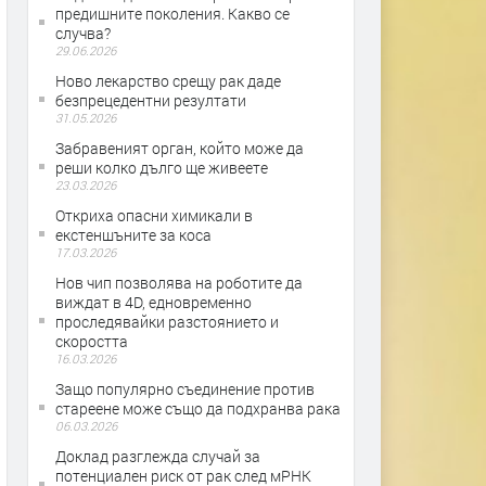
предишните поколения. Какво се
случва?
29.06.2026
Ново лекарство срещу рак даде
безпрецедентни резултати
31.05.2026
Забравеният орган, който може да
реши колко дълго ще живеете
23.03.2026
Откриха опасни химикали в
екстеншъните за коса
17.03.2026
Нов чип позволява на роботите да
виждат в 4D, едновременно
проследявайки разстоянието и
скоростта
16.03.2026
Защо популярно съединение против
стареене може също да подхранва рака
06.03.2026
Доклад разглежда случай за
потенциален риск от рак след мРНК