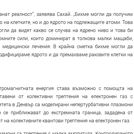
анат реалност“, заявява Сахай. „Бихме могли да получим
 на клетките, но и до ядрото на подлежащите атоми. Това
огли да видят какво се случва на ядрено ниво и това би
омните сили, които доминират в толкова малки мащаби,
 медицински лечения. В крайна сметка бихме могли да
модифицираме ядрото и да премахваме раковите клетки на
ктромагнитната енергия става възможно с помощта на
ставени от колективни трептения на електронен газ с
итета в Денвър са моделирани непертурбативни плазмони
о се приближават до екстремната граница, зададена от
 на колективните квантови трептения на електронен газ.
лазмони са трептения с малка амплитуда. Контролираното