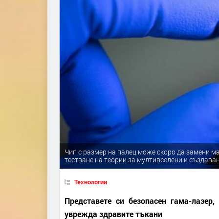
Чип с размер на палец може скоро да замени м
тестване на теории за мултивселени и създава
Технологии
Представете си безопасен гама-лазер
уврежда здравите тъкани