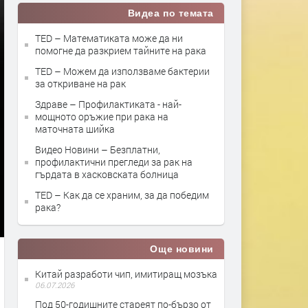
Видеа по темата
TED – Математиката може да ни
помогне да разкрием тайните на рака
TED – Можем да използваме бактерии
за откриване на рак
Здраве – Профилактиката - най-
мощното оръжие при рака на
маточната шийка
Видео Новини – Безплатни,
профилактични прегледи за рак на
гърдата в хасковската болница
TED – Как да се храним, за да победим
рака?
Още новини
Китай разработи чип, имитиращ мозъка
06.07.2026
Под 50-годишните стареят по-бързо от