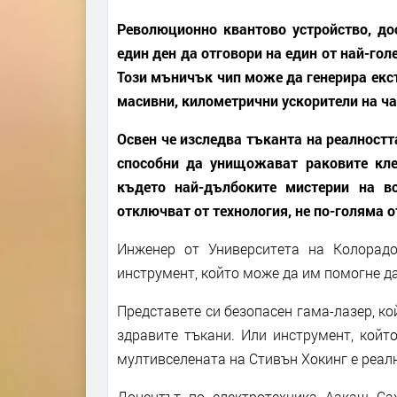
Революционно квантово устройство, дос
един ден да отговори на един от най-гол
Този мъничък чип може да генерира екс
масивни, километрични ускорители на ча
Освен че изследва тъканта на реалностт
способни да унищожават раковите кле
където най-дълбоките мистерии на в
отключват от технология, не по-голяма о
Инженер от Университета на Колорад
инструмент, който може да им помогне д
Представете си безопасен гама-лазер, ко
здравите тъкани. Или инструмент, койт
мултивселената на Стивън Хокинг е реалн
Доцентът по електротехника Аакаш Сах