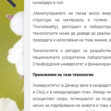
колайдери в чип.
„Манипулирането на такъв висок енер
структура на материала, е голямо п
Tirumalasetty), докторант в лаборат
технологиите може да доведе до реална
природата и използване на това знание, 
Технологията и методът са разработе
Националната ускорителна лаборатория
Станфордския университет и финансирано
Приложения на тази технология
Университетът в Денвър вече е кандидат
в САЩ и в международен план. Макар че
осъществят скоро, потенциалът за по-д
начин за подобряване на живота е това,