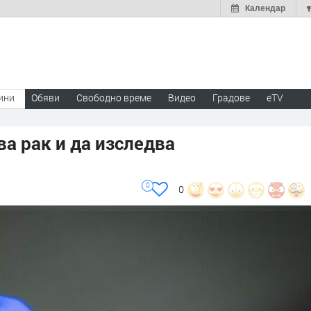
Календар
ини
Обяви
Свободно време
Видео
Градове
eTV
а рак и да изследва
0
0