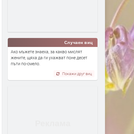
Случаен виц
Ако мъжете знаеха, за какво мислят
жените, щяха да ги ухажват поне десет
пъти по-смело.
Покажи друг виц