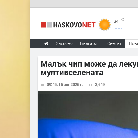
°C
34
Хасково
България
Светът
Нов
Малък чип може да лекув
мултивселената
09:45, 15 авг 2025 г.
3,649