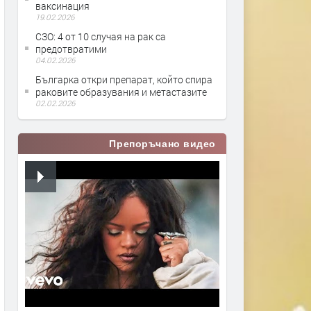
ваксинация
19.02.2026
СЗО: 4 от 10 случая на рак са
предотвратими
04.02.2026
Българка откри препарат, който спира
раковите образувания и метастазите
02.02.2026
Препоръчано видео