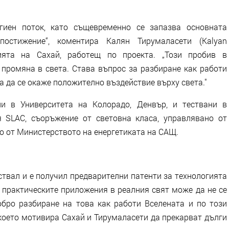
гиен поток, като същевременно се запазва основната
остижение“, коментира Калян Тирумаласети (Kalyan
орията на Сахай, работещ по проекта. „Този пробив в
 промяна в света. Става въпрос за разбиране как работи
за да се окаже положително въздействие върху света."
ни в Университета на Колорадо, Денвър, и тествани в
 SLAC, съоръжение от световна класа, управлявано от
 от Министерството на енергетиката на САЩ.
ствал и е получил предварителни патенти за технологията
 практическите приложения в реалния свят може да не се
обро разбиране на това как работи Вселената и по този
 което мотивира Сахай и Тирумаласети да прекарват дълги