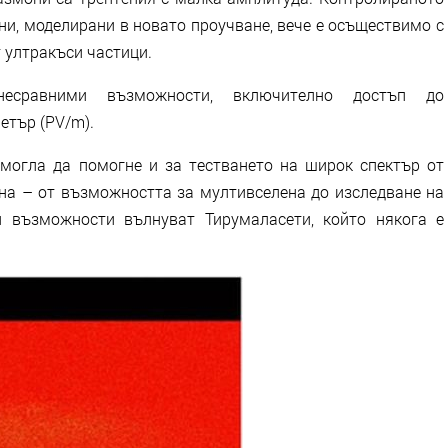
и, моделирани в новато проучване, вече е осъществимо с
 ултракъси частици.
несравними възможности, включително достъп до
етър (PV/m).
могла да помогне и за тестването на широк спектър от
ена – от възможността за мултивселена до изследване на
и възможности вълнуват Тирумаласети, който някога е