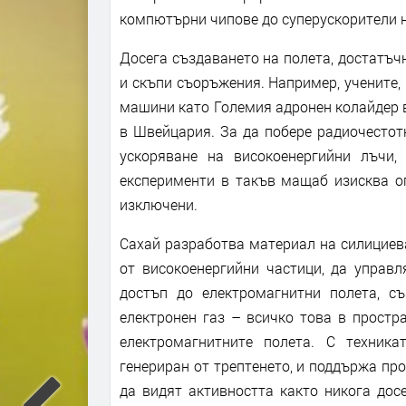
компютърни чипове до суперускорители н
Досега създаването на полета, достатъч
и скъпи съоръжения. Например, учените,
машини като Големия адронен колайдер в
в Швейцария. За да побере радиочестот
ускоряване на високоенергийни лъчи,
експерименти в такъв мащаб изисква ог
изключени.
Сахай разработва материал на силициева
от високоенергийни частици, да управл
достъп до електромагнитни полета, с
електронен газ – всичко това в простр
електромагнитните полета. С техник
генериран от трептенето, и поддържа про
да видят активността както никога дос