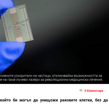
асивните ускорители на частици, отключвайки възможността за
не на гама-лъчеви лазери за революционни медицински лечения.
0 Коментара
, който би могъл да унищожи раковите клетки, без да