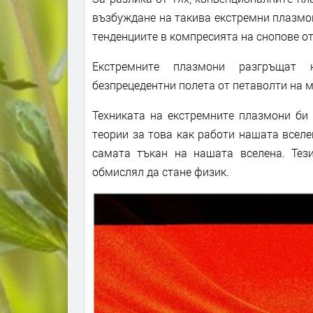
възбуждане на такива екстремни плазмон
тенденциите в компресията на снопове от
Екстремните плазмони разгръщат 
безпрецедентни полета от петаволти на м
Техниката на екстремните плазмони би 
теории за това как работи нашата всел
самата тъкан на нашата вселена. Тез
обмислял да стане физик.