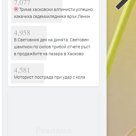
7,077
Трима хасковски алпинисти успешно
изкачиха седемхилядника връх Ленин
4,958
В Световния ден на динята: Световен
шампион по силов трибой отчете ръст
в продажбите на пазара в Хасково
4,581
Моторист пострада при удар с кола