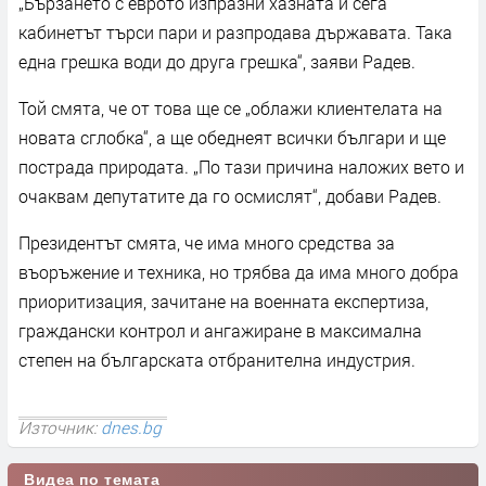
„Бързането с еврото изпразни хазната и сега
кабинетът търси пари и разпродава държавата. Така
една грешка води до друга грешка“, заяви Радев.
Той смята, че от това ще се „облажи клиентелата на
новата сглобка“, а ще обеднеят всички българи и ще
пострада природата. „По тази причина наложих вето и
очаквам депутатите да го осмислят“, добави Радев.
Президентът смята, че има много средства за
въоръжение и техника, но трябва да има много добра
приоритизация, зачитане на военната експертиза,
граждански контрол и ангажиране в максимална
степен на българската отбранителна индустрия.
Източник:
dnes.bg
Видеа по темата