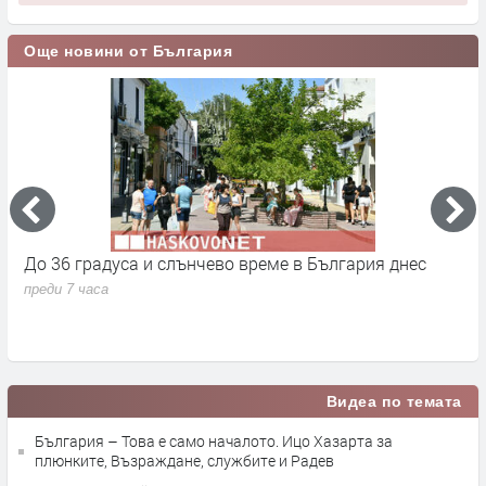
Още новини от България
До 36 градуса и слънчево време в България днес
О
с
преди 7 часа
п
Видеа по темата
България – Това е само началото. Ицо Хазарта за
плюнките, Възраждане, службите и Радев