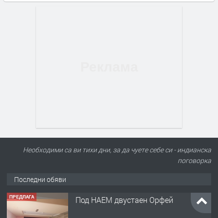
Необходими са ви тихи дни, за да чуете себе си - индианска
поговорка
Последни обяви
ПРЕДЛАГА
Под НАЕМ двустаен Орфей