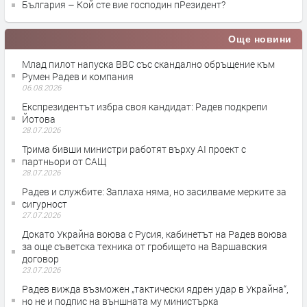
България – Кой сте вие господин пРезидент?
Още новини
Млад пилот напуска ВВС със скандално обръщение към
Румен Радев и компания
06.08.2026
Експрезидентът избра своя кандидат: Радев подкрепи
Йотова
28.07.2026
Трима бивши министри работят върху AI проект с
партньори от САЩ
28.07.2026
Радев и службите: Заплаха няма, но засилваме мерките за
сигурност
27.07.2026
Докато Украйна воюва с Русия, кабинетът на Радев воюва
за още съветска техника от гробището на Варшавския
договор
23.07.2026
Радев вижда възможен „тактически ядрен удар в Украйна“,
но не и подпис на външната му министърка