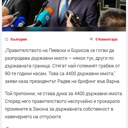
България
0 Коментара
„Правителството на Пеевски и Борисов се готви да
разпродава държавни имоти – някои тук, други по
държавната граница. Стягат най-големият грабеж от
90-те години насам. Това са 4400 държавни имота,"
заяви каза президентът Радев на брифинг във Варна.
Той припомни, че става дума за 4400 държавни имота.
Според него правителството неслучайно е прокарало
промените в Закона за държавната собственост в
навечерието на отпуските.