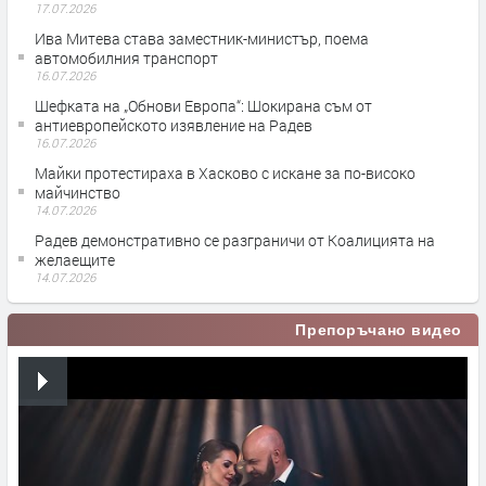
17.07.2026
Ива Митева става заместник-министър, поема
автомобилния транспорт
16.07.2026
Шефката на „Обнови Европа“: Шокирана съм от
антиевропейското изявление на Радев
16.07.2026
Майки протестираха в Хасково с искане за по-високо
майчинство
14.07.2026
Радев демонстративно се разграничи от Коалицията на
желаещите
14.07.2026
Препоръчано видео