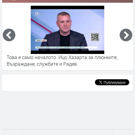
Това е само началото. Ицо Хазарта за плюнките,
К
Възраждане, службите и Радев