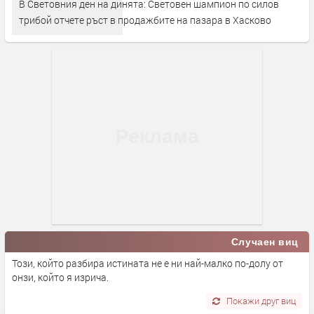
В Световния ден на динята: Световен шампион по силов
трибой отчете ръст в продажбите на пазара в Хасково
Случаен виц
Този, който разбира истината не е ни най-малко по-долу от
онзи, който я изрича.
Покажи друг виц