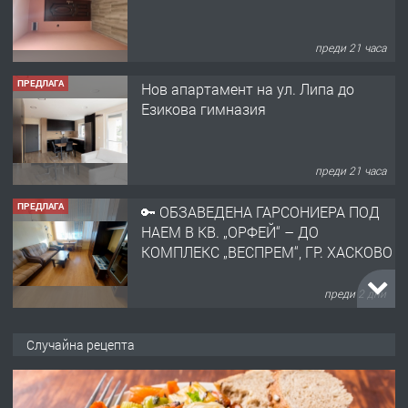
преди 21 часа
ПРЕДЛАГА
Нов апартамент на ул. Липа до
Езикова гимназия
преди 21 часа
ПРЕДЛАГА
🔑 ОБЗАВЕДЕНА ГАРСОНИЕРА ПОД
НАЕМ В КВ. „ОРФЕЙ“ – ДО
КОМПЛЕКС „ВЕСПРЕМ“, ГР. ХАСКОВО
преди 2 дни
ПРЕДЛАГА
НАПЪЛНО ОБЗАВЕДЕН И
Случайна рецепта
ОБОРУДВАН ТРИСТАЕН
АПАРТАМЕНТ В ЦЕНТЪРА НА ГР.
ХАСКОВО