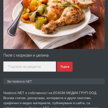
преди 3 дни
ПРЕДЛАГА
Давам гараж под наем
преди 3 дни
ПРЕДЛАГА
№4120 Магазин/Офис под наем в кв.
Любен Каравелов, Хасково-близо до
Пиле с моркови и целина
градската градина!
Търси
преди 3 дни
ПРЕДЛАГА
ПРОСТОРЕН ТРИСТАЕН
За Haskovo.NET
АПАРТАМЕНТ В НОВА СГРАДА КВ.
КУБА
Haskovo.NET е собственост на ЕСКОМ МЕДИА ГРУП ООД.
Всички статии, репортажи, интервюта и други текстови,
преди 4 дни
графични и видео материали, публикувани в сайта, са
собственост на Haskovo.NET, освен ако изрично е посочено