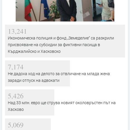
13,241
Икономическа полиция и фонд „Земеделие“ са разкрили
присвояване на субсидии за фиктивни пасища в
Кърджалийско и Хасковско
7,174
Не дадоха ход на делото за отвличане на млада жена
заради отпуск на адвокати
5,426
Над 33 млн. евро ще струва новият околовръстен път на
Хасково
5,069