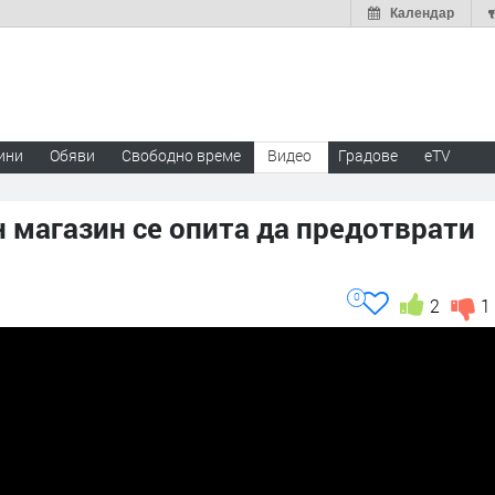
Календар
ини
Обяви
Свободно време
Видео
Градове
eTV
 магазин се опита да предотврати
0
2
1