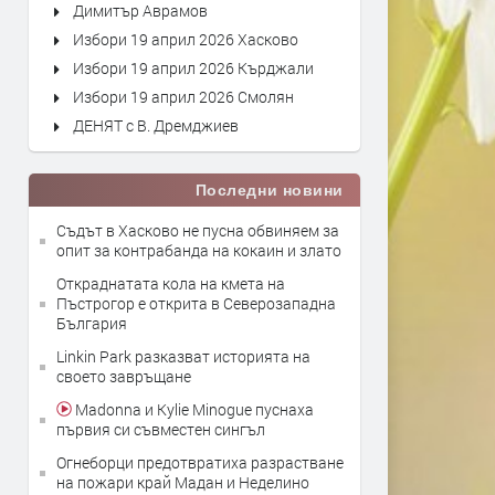
Димитър Аврамов
Избори 19 април 2026 Хасково
Избори 19 април 2026 Кърджали
Избори 19 април 2026 Смолян
ДЕНЯТ с В. Дремджиев
Последни новини
Съдът в Хасково не пусна обвиняем за
опит за контрабанда на кокаин и злато
Откраднатата кола на кмета на
Пъстрогор е открита в Северозападна
България
Linkin Park разказват историята на
своето завръщане
Madonna и Kylie Minogue пуснаха
първия си съвместен сингъл
Огнеборци предотвратиха разрастване
на пожари край Мадан и Неделино