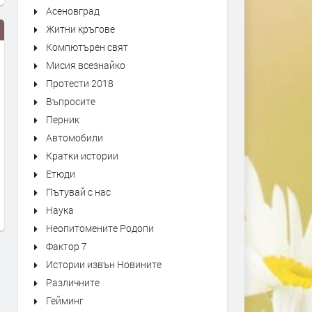
Асеновград
Житни кръгове
Компютърен свят
Мисия всезнайко
Протести 2018
Въпросите
Перник
Автомобили
Срещу строежа на две жилищни
Най-после започва ремон
Кратки истории
сгради протестират жителите
пътя Димитровград - Бряс
Етюди
на Димитровград
Здравец - Странско
Пътувай с нас
преди 4 седмици
преди 4 седмици
Наука
Неопитомените Родопи
Фактор 7
Истории извън Новините
Различните
Гейминг