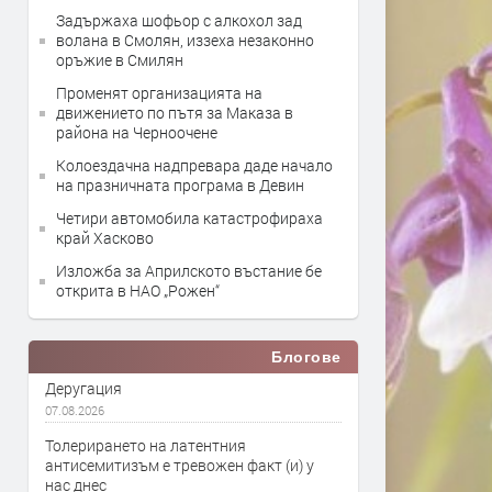
Задържаха шофьор с алкохол зад
волана в Смолян, иззеха незаконно
оръжие в Смилян
Променят организацията на
движението по пътя за Маказа в
района на Черноочене
Колоездачна надпревара даде начало
на празничната програма в Девин
Четири автомобила катастрофираха
край Хасково
Изложба за Априлското въстание бе
открита в НАО „Рожен“
Блогове
Деругация
07.08.2026
Толерирането на латентния
антисемитизъм е тревожен факт (и) у
нас днес