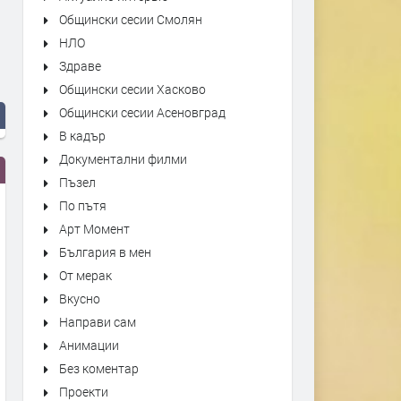
Общински сесии Смолян
НЛО
Здраве
Общински сесии Хасково
Общински сесии Асеновград
В кадър
Документални филми
Пъзел
По пътя
Арт Момент
България в мен
От мерак
Вкусно
Направи сам
Анимации
Без коментар
Проекти