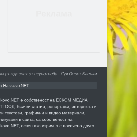
тях ръждясват от неупотреба - Луи Огюст Бланки
а Haskovo.NET
kovo.NET е собственост на ЕСКОМ МЕДИА
П ООД. Всички статии, репортажи, интервюта и
ги текстови, графични и видео материали,
ликувани в сайта, са собственост на
kovo.NET, освен ако изрично е посочено друго.