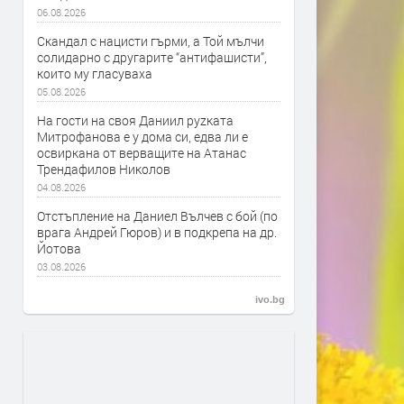
06.08.2026
Скандал с нацисти гърми, а Той мълчи
солидарно с другарите “антифашисти”,
които му гласуваха
05.08.2026
На гости на своя Даниил руzката
Митрофанова е у дома си, едва ли е
освиркана от верващите на Атанас
Трендафилов Николов
04.08.2026
Отстъпление на Даниел Вълчев с бой (по
врага Андрей Гюров) и в подкрепа на др.
Йотова
03.08.2026
ivo.bg