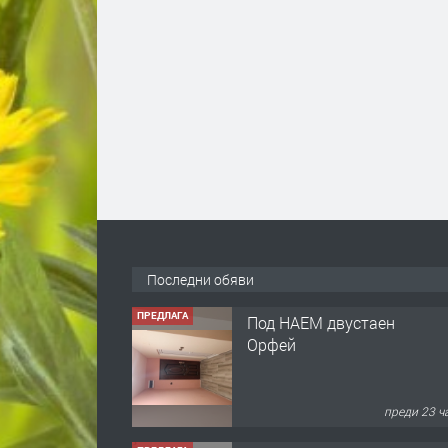
Последни обяви
ПРЕДЛАГА
Нов апартамент на ул.
Липа до Езикова
гимназия
преди 23 ч