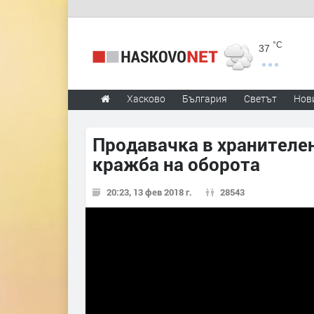
°C
37
Хасково
България
Светът
Нов
Продавачка в хранителен
кражба на оборота
20:23, 13 фев 2018 г.
28543