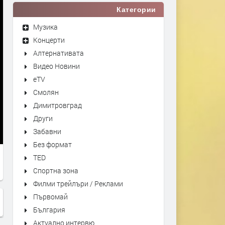
Категории
Музика
Концерти
Алтернативата
Видео Новини
eTV
Смолян
Димитровград
Други
Забавни
Без формат
TED
Спортна зона
Филми трейлъри / Реклами
Първомай
България
Актуално интервю