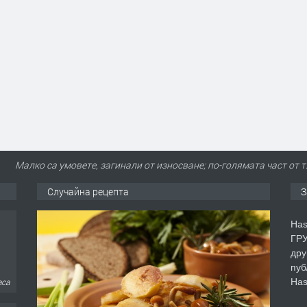
Малко са умовете, загинали от износване; по-голямата част от 
Случайна рецепта
З
Has
ГРУ
дру
пуб
Has
аса