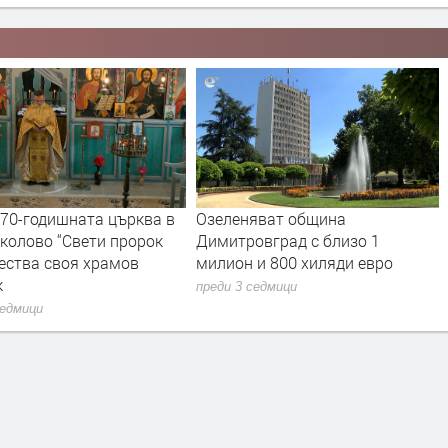
яват община
С официална церемония
овград с близо 1
откриха още един саниран блок
и 800 хиляди евро
в Димитровград
седмици
преди 3 седмици