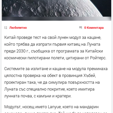
Любопитно
0 Коментара
Китай проведе тест на свой лунен модул за кацане,
който трябва да изпрати първия китаец на Луната
преди 2030 г., съобщиха от програмата за Китайски
космически пилотирани полети, цитирани от Ройтерс.
Системите за излитане и кацане на модула преминаха
цялостна проверка на обект в провинция Хъбей,
проектиран така, че да симулира повърхността на
Луната със специално покритие, което имитира
лунната почва, с камъни и кратери.
Модулът, носещ името Lanyue, което на мандарин