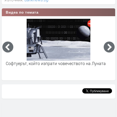
Видеа по темата
Софтуерът, който изпрати човечеството на Луната
П
З
е