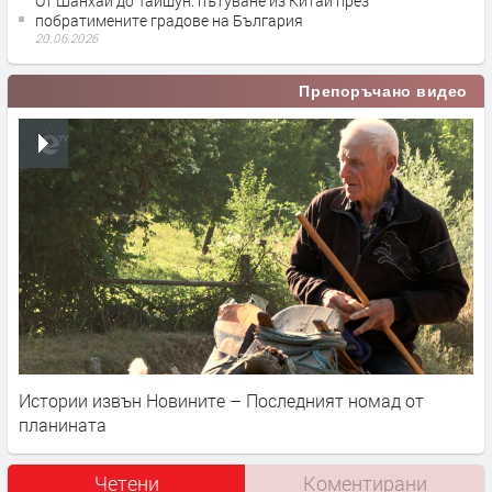
От Шанхай до Тайшун: пътуване из Китай през
побратимените градове на България
20.06.2026
Препоръчано видео
Истории извън Новините – Последният номад от
планината
Четени
Коментирани