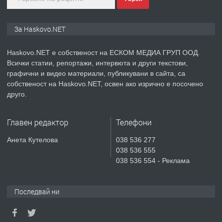
преди 2 дни
ПРЕДЛАГА
ПРОСТОРЕН ТРИСТАЕН
За Haskovo.NET
АПАРТАМЕНТ В НОВА СГРАДА КВ.
КУБА
Haskovo.NET е собственост на ЕСКОМ МЕДИА ГРУП ООД.
Всички статии, репортажи, интервюта и други текстови,
преди 3 дни
графични и видео материали, публикувани в сайта, са
собственост на Haskovo.NET, освен ако изрично е посочено
ПРЕДЛАГА
Продавам парцел в гр. Хасково кв.
друго.
Хисаря до ток, вода,канализация,
асфалт 0889 537 426
Главен редактор
Телефони
преди 3 дни
Анета Кутелова
038 536 277
038 536 555
ПРЕДЛАГА
СГЛОБЯВАНЕ НА МЕБЕЛИ.
038 536 554 - Реклама
Последвай ни
преди 3 дни
ПРЕДЛАГА