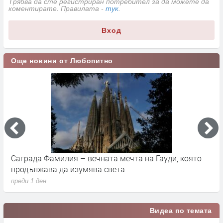
Трябва да сте регистриран потребител за да можете да
коментирате. Правилата -
тук
.
Вход
Още новини от Любопитно
Саграда Фамилия – вечната мечта на Гауди, която
К
продължава да изумява света
п
преди 1 ден
п
Видеа по темата