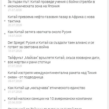
За първи път: Китай проведе учения с бойни стрелби в
икономическата зона на Япония
21.07.2026
Китай превзема нефто-газовия пазар в Африка с нова
тактика
20.07.2026
Как Китай затяга хватката около Русия
14.07.2026
Der Spiegel: Русия и Китай са създали таен алианс и се
готвят за световна война
10.07.2026
Тайфунът „Майсак“ връхлетя Китай, скъса язовирни диги,
взе жертви и рани стотици
07.07.2026
Китай изстреля междуконтинентална ракета над Тихия
океан - от подводница
06.07.2026
Как Китай ще „насърчава“ етническото единство
01.07.2026
Китай наложи санкции на 10 американски компании
22.06.2026