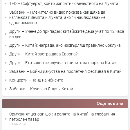
TED – Софтуерът, който изпрати човечеството на Луната
Забавни – Пленително видео показва как щяха да
изглеждат Земята и Луната, ако ги наблюдавахме
едновременно
Други – Учене до припадък: китайските деца учат по 12 часа
на ден
Други – Китай: награда, ако изхвърляш правилно боклука
Други – Китай застрашава Европа?
Други – Ето какво се случва в тайните затвори на Китай
Забавни – Бойни изкуства на пролетния фестивал в Китай
Концерти – Танц на ибисите
Забавни – Круиз по Яндзъ, Китай
Още новини
Ормузкият ценови шок и ролята на Китай на глобалния
петролен пазар
04.08.2026