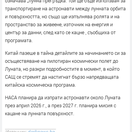
означава „лунна прегръдка. Той ще бъде използван за
транспортиране на астронавти между лунната орбита
и повърхността, но също ще изпълнява ролята и на
пространство за живеене, източник на енергия и
център за данни, след като се кацне , съобщиха от
програмата.
Китай пазеше в тайна детайлите за начинанието си за
осъществяване на пилотиран космически полет до
Луната, но разкри подробностите в момент, в който
САЩ се стремят да настигнат бързо напредващата
китайска космическа програма.
НАСА планира да изпрати астронавти около Луната
през април 2026 г., а през 2027 г. планира мисия с
кацане на лунната повърхност.
Източник:
dariknews.bg