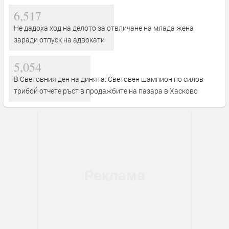
6,517
Не дадоха ход на делото за отвличане на млада жена
заради отпуск на адвокати
5,054
В Световния ден на динята: Световен шампион по силов
трибой отчете ръст в продажбите на пазара в Хасково