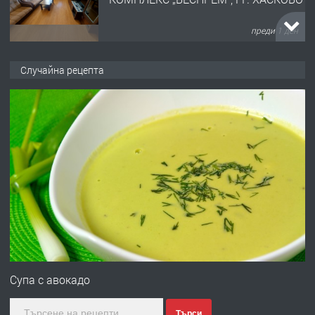
преди 1 ден
ПРЕДЛАГА
НАПЪЛНО ОБЗАВЕДЕН И
Случайна рецепта
ОБОРУДВАН ТРИСТАЕН
АПАРТАМЕНТ В ЦЕНТЪРА НА ГР.
ХАСКОВО
преди 2 дни
ПРЕДЛАГА
Давам гараж под наем
преди 2 дни
ПРЕДЛАГА
№4120 Магазин/Офис под наем в кв.
Любен Каравелов, Хасково-близо до
Супа с авокадо
градската градина!
Търси