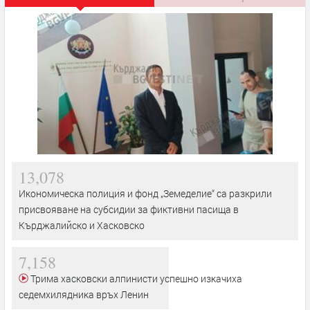
13,078
Икономическа полиция и фонд „Земеделие“ са разкрили
присвояване на субсидии за фиктивни пасища в
Кърджалийско и Хасковско
7,158
Трима хасковски алпинисти успешно изкачиха
седемхилядника връх Ленин