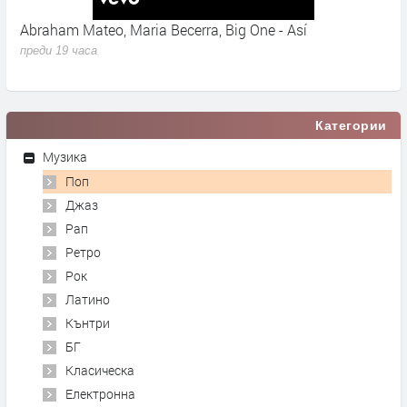
- Así
Надежда Богоев - Огън и земя
преди 20 часа
Категории
Музика
Поп
Джаз
Рап
Ретро
Рок
Латино
Кънтри
БГ
Класическа
Електронна