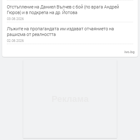
Отстъпление на Даниел Вълчев с бой (по врага Андрей
Гюров) и в подкрепа на др. Йотова
03.08.2026
Лъжите на пропагандата им издават отчаянието на
рашиzма от реалността
02.08.2026
ivo.bg