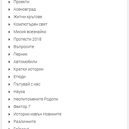
Проекти
Асеновград
Житни кръгове
Компютърен свят
Мисия всезнайко
Протести 2018
Въпросите
Перник
Автомобили
Кратки истории
Етюди
Пътувай с нас
Наука
Неопитомените Родопи
Фактор 7
Истории извън Новините
Различните
Гейминг