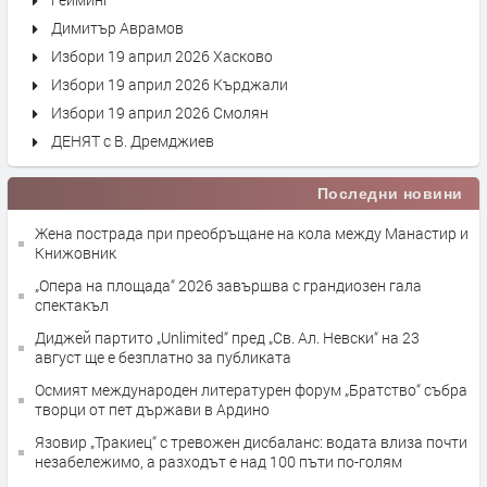
Димитър Аврамов
Избори 19 април 2026 Хасково
Избори 19 април 2026 Кърджали
Избори 19 април 2026 Смолян
ДЕНЯТ с В. Дремджиев
Последни новини
Жена пострада при преобръщане на кола между Манастир и
Книжовник
„Опера на площада“ 2026 завършва с грандиозен гала
спектакъл
Диджей партито „Unlimited“ пред „Св. Ал. Невски“ на 23
август ще е безплатно за публиката
Осмият международен литературен форум „Братство“ събра
творци от пет държави в Ардино
Язовир „Тракиец“ с тревожен дисбаланс: водата влиза почти
незабележимо, а разходът е над 100 пъти по-голям