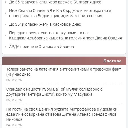
До 36 градуса и слънчево време в България днес
Инж.Славчо Славков:В и К в Кърджали многократно е
проверяван за Водния цикъл,нямам притеснения
До 36° и опасни жеги в Хасково и днес
Поредно посегателство върху паметта на
Кърджали,събориха къщата на големия поет Давид Овадия
АРДА привлече Станислав Иванов
Блогове
Толерирането на латентния антисемитизъм е тревожен факт
(и) у нас днес
06.08.2026
Скандал с нацисти гърми, а Той мълчи солидарно с
другарите “антифашисти”, които му гласуваха
05.08.2026
На гости на своя Даниил руzката Митрофанова е у дома си,
едва ли е освиркана от верващите на Атанас Трендафилов
Николов
04.08.2026