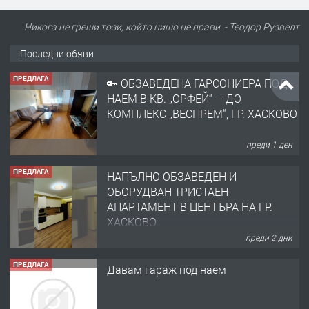
ПРЕДЛАГА
🔑 ОБЗАВЕДЕНА ГАРСОНИЕРА ПОД
Никога не греши този, който нищо не прави. - Теодор Рузвелт
НАЕМ В КВ. „ОРФЕЙ“ – ДО
КОМПЛЕКС „ВЕСПРЕМ“, ГР. ХАСКОВО
Последни обяви
преди 1 ден
ПРЕДЛАГА
НАПЪЛНО ОБЗАВЕДЕН И
ОБОРУДВАН ТРИСТАЕН
АПАРТАМЕНТ В ЦЕНТЪРА НА ГР.
ХАСКОВО
преди 2 дни
ПРЕДЛАГА
Давам гараж под наем
преди 2 дни
ПРЕДЛАГА
№4120 Магазин/Офис под наем в кв.