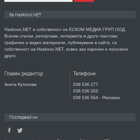
преди 3 дни
За Haskovo.NET
ПРЕДЛАГА
№4119 Едностаен обзаведен
Haskovo.NET е собственост на ЕСКОМ МЕДИА ГРУП ООД.
апартамент под наем в кв.
Всички статии, репортажи, интервюта и други текстови,
Училищни, гр. Хасково.
графични и видео материали, публикувани в сайта, са
собственост на Haskovo.NET, освен ако изрично е посочено
преди 4 дни
друго.
ПРЕДЛАГА
Под НАЕМ двустаен Орфей
Главен редактор
Телефони
Анета Кутелова
038 536 277
038 536 555
преди 16 часа
038 536 554 - Реклама
ПРЕДЛАГА
Нов апартамент на ул. Липа до
Езикова гимназия
Последвай ни
преди 16 часа