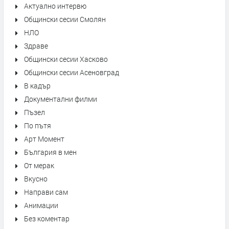
Актуално интервю
Общински сесии Смолян
НЛО
Здраве
Общински сесии Хасково
Общински сесии Асеновград
В кадър
Документални филми
Пъзел
По пътя
Арт Момент
България в мен
От мерак
Вкусно
Направи сам
Анимации
Без коментар