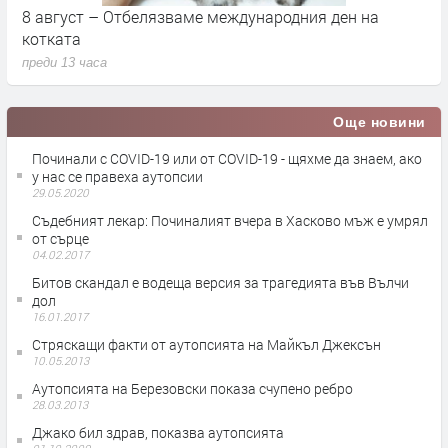
8 август – Отбелязваме международния ден на
С
котката
п
преди 13 часа
п
Още новини
Починали с COVID-19 или от COVID-19 - щяхме да знаем, ако
у нас се правеха аутопсии
29.05.2020
Съдебният лекар: Починалият вчера в Хасково мъж е умрял
от сърце
04.02.2017
Битов скандал е водеща версия за трагедията във Вълчи
дол
16.01.2017
Стряскащи факти от аутопсията на Майкъл Джексън
10.05.2013
Аутопсията на Березовски показа счупено ребро
28.03.2013
Джако бил здрав, показва аутопсията