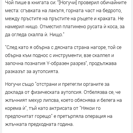
Чой пише в книгата си: “[Ногучи] проверил обичайните
места: сгъвката на лакътя, горната част на бедрото,
между пръстите на пръстите на ръцете и краката. Не
намерил нищо. Отместил платинено русата ѝ коса, за
да огледа скалпа ѝ. Нищо."
"След като я обърна с дясната страна нагоре, той се
обърна към поднос с инструменти, взе скалпел и
започна познатия Y-образен разрез", продължава
разказът за аутопсията.
Ногучи също "отстрани и претегли органите за
доклада от физическата аутопсия. Отбелязва се, че
жлъчният мехур липсва, което обяснява и белега на
корема ѝ", тъй като актрисата от "Някои го
предпочитат горещо" е претърпяла операция на
жлъчката предходната година.