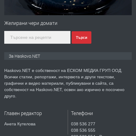
ПРЕДЛАГА
№4120 Магазин/Офис под наем в кв.
Любен Каравелов, Хасково-близо до
Желирани чери домати
градската градина!
Търси
преди 4 дни
ПРЕДЛАГА
ПРОСТОРЕН ТРИСТАЕН
За Haskovo.NET
АПАРТАМЕНТ В НОВА СГРАДА КВ.
КУБА
Haskovo.NET е собственост на ЕСКОМ МЕДИА ГРУП ООД.
Всички статии, репортажи, интервюта и други текстови,
преди 5 дни
графични и видео материали, публикувани в сайта, са
собственост на Haskovo.NET, освен ако изрично е посочено
ПРЕДЛАГА
Продавам парцел в гр. Хасково кв.
друго.
Хисаря до ток, вода,канализация,
асфалт 0889 537 426
Главен редактор
Телефони
преди 5 дни
Анета Кутелова
038 536 277
038 536 555
ПРЕДЛАГА
СГЛОБЯВАНЕ НА МЕБЕЛИ.