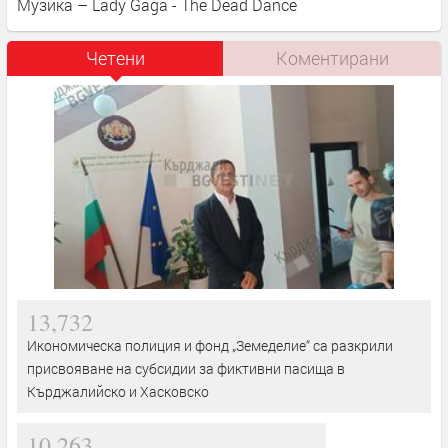
Музика – Lady Gaga - The Dead Dance
Четени
Коментирани
13,732
Икономическа полиция и фонд „Земеделие“ са разкрили
присвояване на субсидии за фиктивни пасища в
Кърджалийско и Хасковско
10,263