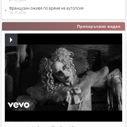
01.10.2009
Французин оживя по време на аутопсия
09.10.2008
Препоръчано видео