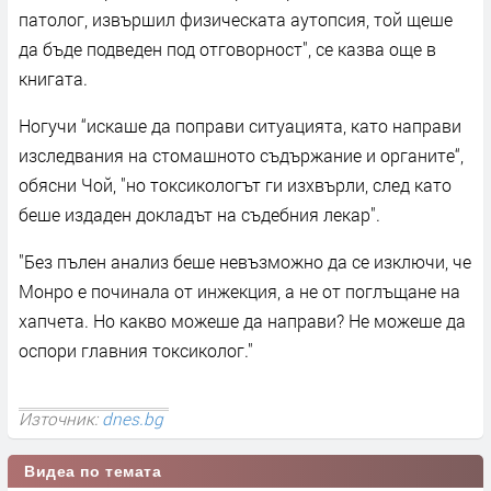
патолог, извършил физическата аутопсия, той щеше
да бъде подведен под отговорност", се казва още в
книгата.
Ногучи “искаше да поправи ситуацията, като направи
изследвания на стомашното съдържание и органите“,
обясни Чой, "но токсикологът ги изхвърли, след като
беше издаден докладът на съдебния лекар".
"Без пълен анализ беше невъзможно да се изключи, че
Монро е починала от инжекция, а не от поглъщане на
хапчета. Но какво можеше да направи? Не можеше да
оспори главния токсиколог."
Източник:
dnes.bg
Видеа по темата