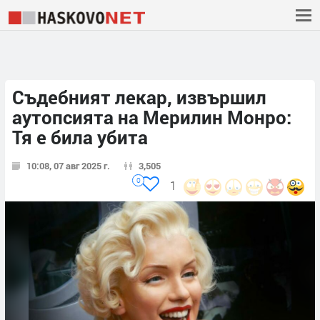
Съдебният лекар, извършил
аутопсията на Мерилин Монро:
Тя е била убита
10:08, 07 авг 2025 г.
3,505
0
1