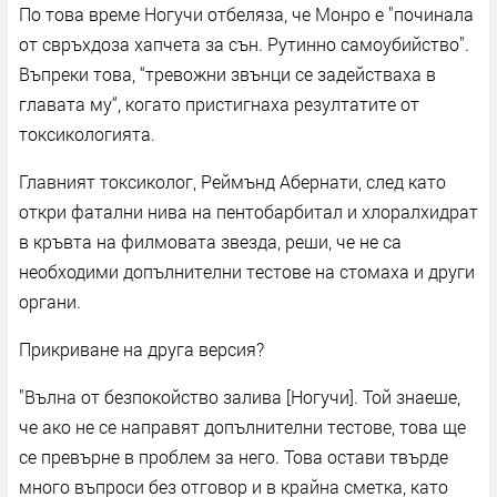
По това време Ногучи отбеляза, че Монро е "починала
от свръхдоза хапчета за сън. Рутинно самоубийство".
Въпреки това, “тревожни звънци се задействаха в
главата му“, когато пристигнаха резултатите от
токсикологията.
Главният токсиколог, Реймънд Абернати, след като
откри фатални нива на пентобарбитал и хлоралхидрат
в кръвта на филмовата звезда, реши, че не са
необходими допълнителни тестове на стомаха и други
органи.
Прикриване на друга версия?
"Вълна от безпокойство залива [Ногучи]. Той знаеше,
че ако не се направят допълнителни тестове, това ще
се превърне в проблем за него. Това остави твърде
много въпроси без отговор и в крайна сметка, като