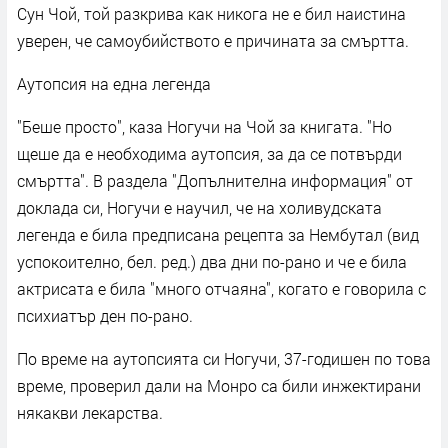
Сун Чой, той разкрива как никога не е бил наистина
уверен, че самоубийството е причината за смъртта.
Аутопсия на една легенда
"Беше просто", каза Ногучи на Чой за книгата. "Но
щеше да е необходима аутопсия, за да се потвърди
смъртта". В раздела "Допълнителна информация" от
доклада си, Ногучи е научил, че на холивудската
легенда е била предписана рецепта за Нембутал (вид
успокоително, бел. ред.) два дни по-рано и че е била
актрисата е била "много отчаяна", когато е говорила с
психиатър ден по-рано.
По време на аутопсията си Ногучи, 37-годишен по това
време, проверил дали на Монро са били инжектирани
някакви лекарства.