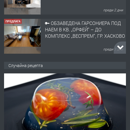
преди 2 дни
ПРЕДЛАГА
🔑 ОБЗАВЕДЕНА ГАРСОНИЕРА ПОД
НАЕМ В КВ. „ОРФЕЙ“ – ДО
КОМПЛЕКС „ВЕСПРЕМ“, ГР. ХАСКОВО
преди 3 дни
ПРЕДЛАГА
НАПЪЛНО ОБЗАВЕДЕН И
Случайна рецепта
ОБОРУДВАН ТРИСТАЕН
АПАРТАМЕНТ В ЦЕНТЪРА НА ГР.
ХАСКОВО
преди 4 дни
ПРЕДЛАГА
Давам гараж под наем
преди 4 дни