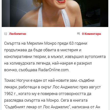
Любопитно
0 Коментара
Смъртта на Мерилин Монро преди 63 години
продължава да бъде обвита в мистерия и
конспиративни теории, а мъжът, извършил аутопсията
на холивудската легенда, най-накрая е разкрил
всичко, съобщава RadarOnline.com.
Томас Ногучи е един от най-новите зам.-съдебни
лекари, работещи в окръг Лос Анджелис през август
1962 г., когато му е поверена отговорността да
разследва смъртта на Монро. Сега в книгата
"Съдебният лекар от Лос Анджелис", написана от Ан