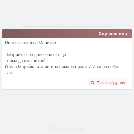
Случаен виц
Иванчо казал на Марийка:
- Марийке, ела довечера вкъщи
- няма да има никой!
Отива Марийка и наистина нямало никой! И Иванчо не бил
там...
Покажи друг виц