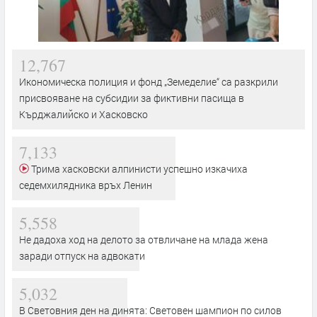
12,767
Икономическа полиция и фонд „Земеделие“ са разкрили
присвояване на субсидии за фиктивни пасища в
Кърджалийско и Хасковско
7,133
Трима хасковски алпинисти успешно изкачиха
седемхилядника връх Ленин
5,558
Не дадоха ход на делото за отвличане на млада жена
заради отпуск на адвокати
5,032
В Световния ден на динята: Световен шампион по силов