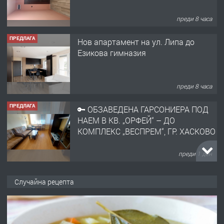
преди 8 часа
ПРЕДЛАГА
🔑 ОБЗАВЕДЕНА ГАРСОНИЕРА ПОД
НАЕМ В КВ. „ОРФЕЙ“ – ДО
КОМПЛЕКС „ВЕСПРЕМ“, ГР. ХАСКОВО
преди 1 ден
ПРЕДЛАГА
НАПЪЛНО ОБЗАВЕДЕН И
ОБОРУДВАН ТРИСТАЕН
АПАРТАМЕНТ В ЦЕНТЪРА НА ГР.
ХАСКОВО
преди 2 дни
ПРЕДЛАГА
Давам гараж под наем
Случайна рецепта
преди 2 дни