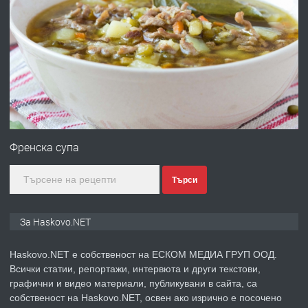
ПРЕДЛАГА
№4120 Магазин/Офис под наем в кв.
Любен Каравелов, Хасково-близо до
градската градина!
преди 2 дни
ПРЕДЛАГА
ПРОСТОРЕН ТРИСТАЕН
АПАРТАМЕНТ В НОВА СГРАДА КВ.
Френска супа
КУБА
Търси
преди 3 дни
ПРЕДЛАГА
Продавам парцел в гр. Хасково кв.
За Haskovo.NET
Хисаря до ток, вода,канализация,
асфалт 0889 537 426
Haskovo.NET е собственост на ЕСКОМ МЕДИА ГРУП ООД.
Всички статии, репортажи, интервюта и други текстови,
преди 3 дни
графични и видео материали, публикувани в сайта, са
собственост на Haskovo.NET, освен ако изрично е посочено
ПРЕДЛАГА
СГЛОБЯВАНЕ НА МЕБЕЛИ.