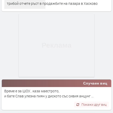
трибой отчете ръст в продажбите на пазара в Хасково
Случаен виц
Време е за ШОУ... каза маестрото,
и бате Слав улезна пиян у диското със сивия анцунг ...
Покажи друг виц