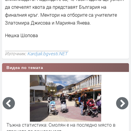
да спечелят квота да представят България на
финалния кръг. Ментори на отборите са учителите
Златомира Джисова и Марияна Янева.
Нешка Шопова
Източник:
Kardjali.bgvesti.NET
Видеа по темата
Тъжна статистика: Смолян е на последно място в
С