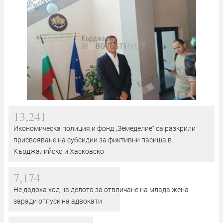
13,241
Икономическа полиция и фонд „Земеделие“ са разкрили
присвояване на субсидии за фиктивни пасища в
Кърджалийско и Хасковско
7,174
Не дадоха ход на делото за отвличане на млада жена
заради отпуск на адвокати