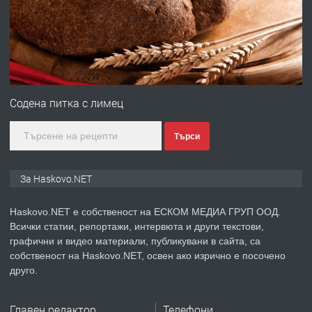
преди 3 дни
ПРЕДЛАГА
№4120 Магазин/Офис под наем в кв.
Любен Каравелов, Хасково-близо до
Содена питка с лимец
градската градина!
Търси
преди 3 дни
ПРЕДЛАГА
ПРОСТОРЕН ТРИСТАЕН
За Haskovo.NET
АПАРТАМЕНТ В НОВА СГРАДА КВ.
КУБА
Haskovo.NET е собственост на ЕСКОМ МЕДИА ГРУП ООД.
Всички статии, репортажи, интервюта и други текстови,
преди 4 дни
графични и видео материали, публикувани в сайта, са
собственост на Haskovo.NET, освен ако изрично е посочено
ПРЕДЛАГА
Продавам парцел в гр. Хасково кв.
друго.
Хисаря до ток, вода,канализация,
асфалт 0889 537 426
Главен редактор
Телефони