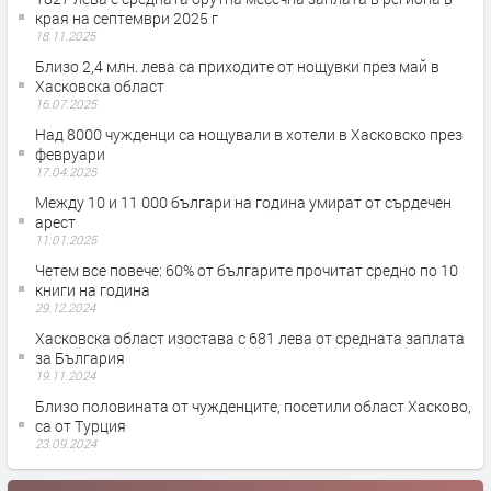
края на септември 2025 г
18.11.2025
Близо 2,4 млн. лева са приходите от нощувки през май в
Хасковска област
16.07.2025
Над 8000 чужденци са нощували в хотели в Хасковско през
февруари
17.04.2025
Между 10 и 11 000 българи на година умират от сърдечен
арест
11.01.2025
Четем все повече: 60% от българите прочитат средно по 10
книги на година
29.12.2024
Хасковска област изостава с 681 лева от средната заплата
за България
19.11.2024
Близо половината от чужденците, посетили област Хасково,
са от Турция
23.09.2024