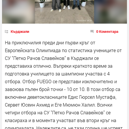
Кърджали
0 Коментара
На приключилия преди дни първи кръг от
Европейската Олимпиада по статистика учениците от
СУ "Петко Рачов Славейков" в Кърджали се
представиха отлично. Въпреки краткото време за
подготовка училището за шампиони участва с 4
отборa. Отбор FUEGO се представи изключително и
завоюва пълен брой точки - 10 от 10. В този отбор са
включени деветокласниците Едис Гюрсел Мустафа,
Сервет Юсеин Ахмед и Еге Мюмюн Халил. Всички
четири отбора на СУ "Петко Рачов Славейков" се
класираха и в момента участват във втори кръг на
олимпиадата. Надеждите са, че тази година ще успеят