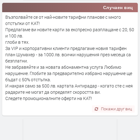
Случаен виц
Възполвайте се от най-новите тарифни планове с много
отстъпки от КАТ!
Предлагаме ви новите карти за експресно разплащане с 20, 50
и 100 лв.
глоби в тях.
За VIP и корпоративни клиенти предлагаме новия тарифен
план Шумахер - за 1000 лв. всички нарушения през месеца са
безплатни.
Не забравяйте и за новата абонаментна услуга Любимо
нарушение. Глобите за предварително избрано нарушение ще
бъдат с 50% отстъпка.
И накрая само за 500 лв. картата Антирадар - когато сте с нея
радарите не могат да определят скоростта ви.
Следете промоционалните оферти на КАТ!
Покажи друг виц