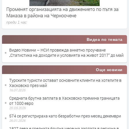
Променят организацията на движението по пътя за
З
Маказа в района на Черноочене
К
преди 1 час
п
Видеа по темата
Видео Новини – НСИ провежда анкетно проучване
„Статистика на доходите и условията на живот 2017“ до май
Още новини
Турските туристи остават основните клиенти на хотелите в
Хасковско през май
16.07.2026
Средната брутна заплата в Хасковско премина границата
от 1000 евро
20.05.2026
574 се регистрираха като безработни през месец декември
26.01.2026
1827 лева е средната брутна месечна заплата в региона в