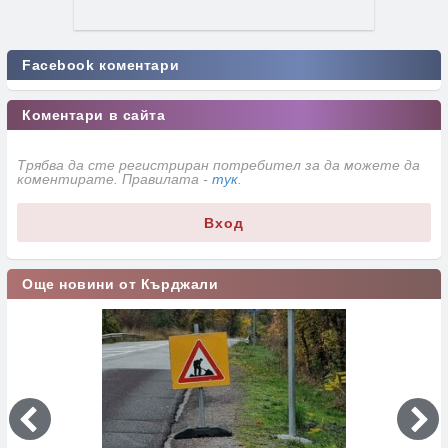
Facebook коментари
Коментари в сайта
Трябва да сте регистриран потребител за да можете да
коментирате. Правилата -
тук
.
Вход
Още новини от Кърджали