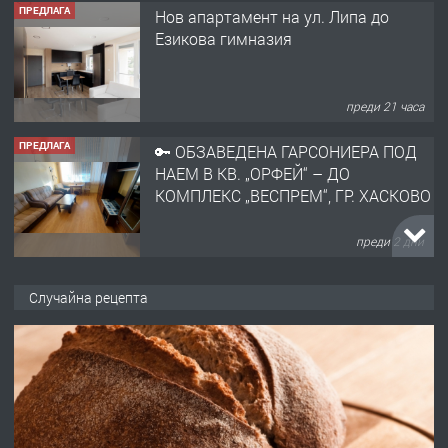
ПРЕДЛАГА
Нов апартамент на ул. Липа до
Езикова гимназия
преди 21 часа
ПРЕДЛАГА
🔑 ОБЗАВЕДЕНА ГАРСОНИЕРА ПОД
НАЕМ В КВ. „ОРФЕЙ“ – ДО
КОМПЛЕКС „ВЕСПРЕМ“, ГР. ХАСКОВО
преди 2 дни
ПРЕДЛАГА
НАПЪЛНО ОБЗАВЕДЕН И
Случайна рецепта
ОБОРУДВАН ТРИСТАЕН
АПАРТАМЕНТ В ЦЕНТЪРА НА ГР.
ХАСКОВО
преди 3 дни
ПРЕДЛАГА
Давам гараж под наем