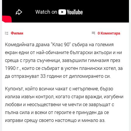
Филми
0 Коментара
Комедийната драма "Клас 90" събира на големия
екран едни от най-обичаните български актьори и ни
среща с група съученици, завършили гимназия през
1990 г., които се събират в уютен планински хотел, за
да отпразнуват 33 години от дипломирането си.
Купонът, който всички чакат с нетърпение, бързо
излиза извън контрол, когато стари вражди, изгубени
любови и неосъществени че мечти се завръщат с
пълна сила и всеки от героите е принуден да се
изправи срещу своето настоящо и минало аз.