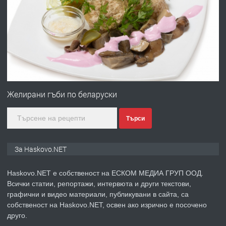
ПРЕДЛАГА
Давам гараж под наем
преди 2 дни
ПРЕДЛАГА
№4120 Магазин/Офис под наем в кв.
Любен Каравелов, Хасково-близо до
Желирани гъби по беларуски
градската градина!
Търси
преди 2 дни
ПРЕДЛАГА
ПРОСТОРЕН ТРИСТАЕН
За Haskovo.NET
АПАРТАМЕНТ В НОВА СГРАДА КВ.
КУБА
Haskovo.NET е собственост на ЕСКОМ МЕДИА ГРУП ООД.
Всички статии, репортажи, интервюта и други текстови,
преди 3 дни
графични и видео материали, публикувани в сайта, са
собственост на Haskovo.NET, освен ако изрично е посочено
ПРЕДЛАГА
Продавам парцел в гр. Хасково кв.
друго.
Хисаря до ток, вода,канализация,