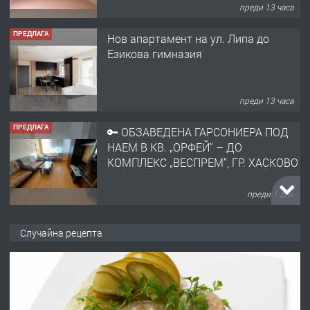
преди 13 часа
ПРЕДЛАГА
Нов апартамент на ул. Липа до
Езикова гимназия
преди 13 часа
ПРЕДЛАГА
🔑 ОБЗАВЕДЕНА ГАРСОНИЕРА ПОД
НАЕМ В КВ. „ОРФЕЙ“ – ДО
КОМПЛЕКС „ВЕСПРЕМ“, ГР. ХАСКОВО
преди 1 ден
ПРЕДЛАГА
НАПЪЛНО ОБЗАВЕДЕН И
Случайна рецепта
ОБОРУДВАН ТРИСТАЕН
АПАРТАМЕНТ В ЦЕНТЪРА НА ГР.
ХАСКОВО
преди 2 дни