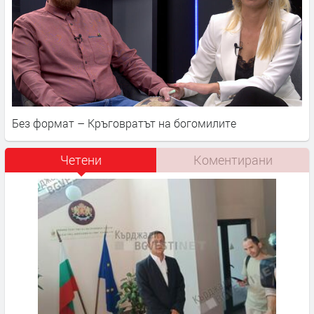
Без формат – Кръговратът на богомилите
Четени
Коментирани