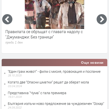
Правилата се обръщат с главата надолу с
„
"Джуманджи: Без граници"
D
преди 1 ден
п
Още новини
"Един грам живот" - филм с мисия, провокация и послание
28.10.2025
Когато две “Опасни шматки” решат да оберат мола
03.04.2024
Представиха "Чума" с гала премиера
19.01.2024
България излъчи ново предложение за чуждоезичен "Оскар"
24.09.2022