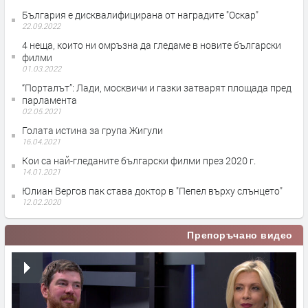
България е дисквалифицирана от наградите "Оскар"
22.09.2022
4 неща, които ни омръзна да гледаме в новите български
филми
01.03.2022
“Порталът”: Лади, москвичи и газки затварят площада пред
парламента
02.05.2021
Голата истина за група Жигули
16.04.2021
Кои са най-гледаните български филми през 2020 г.
14.01.2021
Юлиан Вергов пак става доктор в "Пепел върху слънцето"
12.02.2020
Препоръчано видео