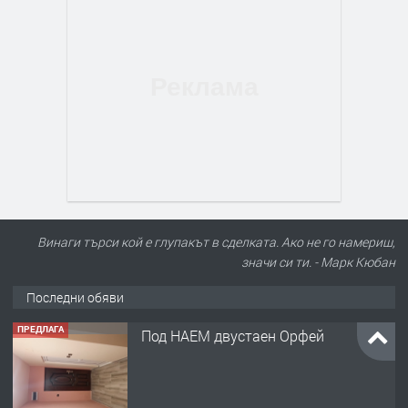
Винаги търси кой е глупакът в сделката. Ако не го намериш,
значи си ти. - Марк Кюбан
Последни обяви
ПРЕДЛАГА
Под НАЕМ двустаен Орфей