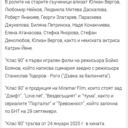
В ролите на старите съученици влизат Юлиан Вергов,
Любомир Нейков, Людмила Митева Даскалова,
Роберт Янакиев, Георги Златарев, Параскева
Джукелова, Биляна Петринска, Надя Конакчиева,
Елена Атанасова, Стефка Янорова, Стефан
Денолюбов, Юлиан Вергов, както и немската актриса
Катрин Йене.
"Клас 90" е първи игрален филм на режисьора Бойко
Боянов, който написва сценария заедно с режисьора
Станислав Тодоров - Роги ("Дъвка за балончета").
"Клас 90" е продукция на Miramar Film, които стоят зад
"Дзифт", "Lоve.net", "Вездесъщият" и "Чума", както и
сериалите "Порталът" и "Тревожност", който започна
по БНТ на 29 септември.
"Клас 90" тръгва от 24 януари 2025 г. в кината.