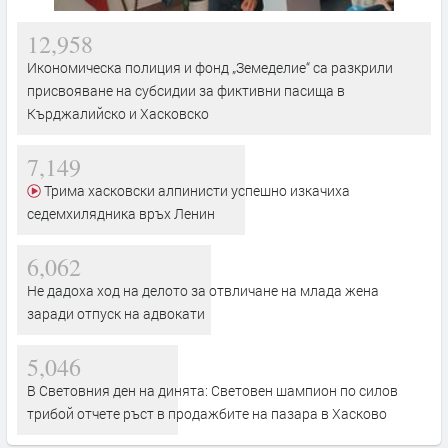
12,958
Икономическа полиция и фонд „Земеделие“ са разкрили
присвояване на субсидии за фиктивни пасища в
Кърджалийско и Хасковско
7,149
Трима хасковски алпинисти успешно изкачиха
седемхилядника връх Ленин
6,062
Не дадоха ход на делото за отвличане на млада жена
заради отпуск на адвокати
5,046
В Световния ден на динята: Световен шампион по силов
трибой отчете ръст в продажбите на пазара в Хасково