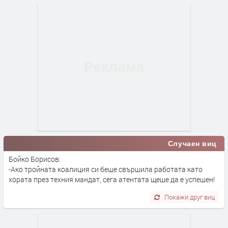
Случаен виц
Бойко Борисов:
-Ако тройната коалиция си беше свършила работата като
хората през техния мандат, сега атентата щеше да е успешен!
Покажи друг виц