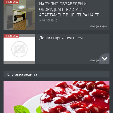
ПРЕДЛАГА
НАПЪЛНО ОБЗАВЕДЕН И
ОБОРУДВАН ТРИСТАЕН
АПАРТАМЕНТ В ЦЕНТЪРА НА ГР.
ХАСКОВО
преди 1 ден
ПРЕДЛАГА
Давам гараж под наем
преди 1 ден
ПРЕДЛАГА
№4120 Магазин/Офис под наем в кв.
Случайна рецепта
Любен Каравелов, Хасково-близо до
градската градина!
преди 1 ден
ПРЕДЛАГА
ПРОСТОРЕН ТРИСТАЕН
АПАРТАМЕНТ В НОВА СГРАДА КВ.