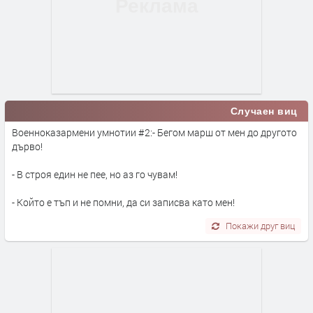
Случаен виц
Военноказармени умнотии #2:- Бегом марш от мен до другото
дърво!
- В строя един не пее, но аз го чувам!
- Който е тъп и не помни, да си записва като мен!
Покажи друг виц