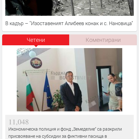
В кадър – "Изоставеният Алибеев конак и с. Нановица"
Четени
Коментирани
11,048
Икономическа полиция и фонд „Земеделие“ са разкрили
присвояване на субсидии за фиктивни пасища в