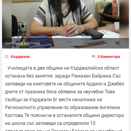
Ангелина Костова
Кърджали
0 Коментара
Училищата в две общини на Кърджалийска област
останаха без занятия, заради Рамазан Байрама.Със
заповеди на кметовете на общините Ардино и Джебел
дните от празника бяха обявени за неучебни.Това
съобщи за Кърджали бг вести началника на
Регионалното управление по образование Ангелина
Костова.Тя поясни,че в останалите общини директори
на школа със заповеди са определили 10
април,първия ден на Рамазан Барама за неучебен но