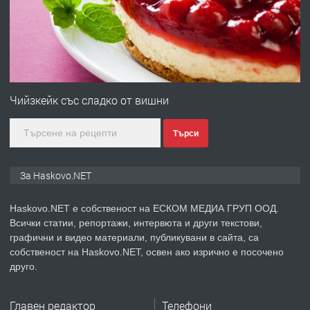
КУБА
преди 2 дни
ПРЕДЛАГА
Продавам парцел в гр. Хасково кв.
Хисаря до ток, вода,канализация,
Чийзкейк със сладко от вишни
асфалт 0889 537 426
Търси
преди 2 дни
ПРЕДЛАГА
СГЛОБЯВАНЕ НА МЕБЕЛИ.
За Haskovo.NET
Haskovo.NET е собственост на ЕСКОМ МЕДИА ГРУП ООД.
Всички статии, репортажи, интервюта и други текстови,
преди 2 дни
графични и видео материали, публикувани в сайта, са
собственост на Haskovo.NET, освен ако изрично е посочено
ПРЕДЛАГА
№4119 Едностаен обзаведен
друго.
апартамент под наем в кв.
Училищни, гр. Хасково.
Главен редактор
Телефони