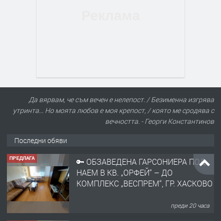
Да вярвам, че съм вечен е нелепост. / Безименна изгрява
утринта... Но моята любов е моя крепост, / която ме сродява с
вечността. - Георги Константинов
Последни обяви
ПРЕДЛАГА
🔑 ОБЗАВЕДЕНА ГАРСОНИЕРА ПОД
НАЕМ В КВ. „ОРФЕЙ“ – ДО
КОМПЛЕКС „ВЕСПРЕМ“, ГР. ХАСКОВО
преди 20 часа