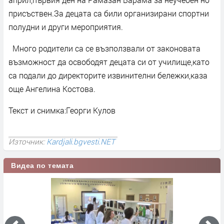
присъствен.За децата са били организирани спортни
полудни и други мероприятия.
Много родители са се възползвали от законовата
възможност да освободят децата си от училище,като
са подали до директорите извинителни бележки,каза
още Ангелина Костова.
Текст и снимка:Георги Кулов
Източник:
Kardjali.bgvesti.NET
Видеа по темата