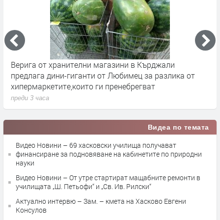
Верига от хранителни магазини в Кърджали
П
предлага дини-гиганти от Любимец за разлика от
с
хипермаркетите,които ги пренебрегват
С
преди 3 часа
п
Видеа по темата
Видео Новини – 69 хасковски училища получават
финансиране за подновяване на кабинетите по природни
науки
Видео Новини – От утре стартират мащабните ремонти в
училищата „Ш. Петьофи“ и „Св. Ив. Рилски“
Актуално интервю – Зам. – кмета на Хасково Евгени
Консулов