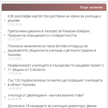
Още новини
КЗК разследва картел при доставки на храна за училища и
домове
07.07.2026
Препълнени джамии в Хасково за Рамазан Байрам:
Празник на опрощението и толерантността
20.03.2026
Поискаха намаление на такса битови отпадъци за
държавните, общинските училища и детските градини в
Хасково
02.12.2025
Модернизират училището в Узунджово по мащабен проект с
11 общини от 3 области
17.10.2025
Със 120 първокласници по-малко ще посрещнат училищата
в област Хасково
14.09.2025
Училища от двойкаджии - как е възможно това?
25.08.2025
Допуснаха 18 кандидати за училищни директори, двама