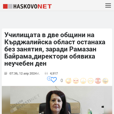
Училищата в две общини на
Кърджалийска област останаха
без занятия, заради Рамазан
Байрама,директори обявиха
неучебен ден
07:36, 12 апр 2024 г.
4,917
0
0