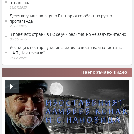
отпаднаха
18.07.2025
Десетки училища в цяла България са обект на руска
пропаганда
23.05.2025
В повечето страни в ЕС се учи религия, но не задължително
05.05.2025
Ученици от четири училища се включиха в кампанията на
НАП „Не сте сами“
25.03.2025
Препоръчано видео