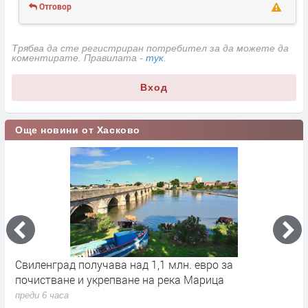
Отговор
Трябва да сте регистриран потребител за да можете да
коментирате. Правилата -
тук
.
Вход
Още новини от Хасково
ът
Свиленград получава над 1,1 млн. евро за
С
почистване и укрепване на река Марица
п
п
преди 6 часа