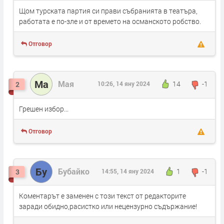
Щом турската партия си прави събранията в театъра,
работата е по-зле и от времето на османското робство.
Отговор
Ма
Мая
14
-1
2
10:26, 14 яну 2024
Грешен избор...
Отговор
Бу
Бубайко
1
-1
3
14:55, 14 яну 2024
Коментарът е заменен с този текст от редакторите
заради обидно,расистко или нецензурно съдържание!