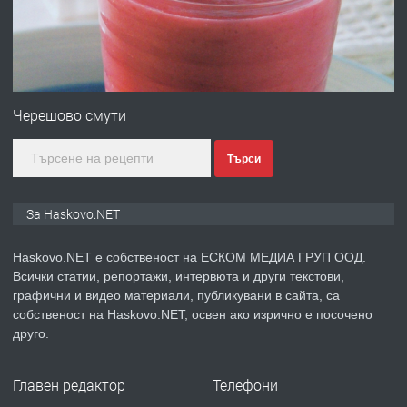
преди 2 дни
ПРЕДЛАГА
ПРОСТОРЕН ТРИСТАЕН
АПАРТАМЕНТ В НОВА СГРАДА КВ.
Черешово смути
КУБА
Търси
преди 3 дни
ПРЕДЛАГА
Продавам парцел в гр. Хасково кв.
За Haskovo.NET
Хисаря до ток, вода,канализация,
асфалт 0889 537 426
Haskovo.NET е собственост на ЕСКОМ МЕДИА ГРУП ООД.
Всички статии, репортажи, интервюта и други текстови,
преди 3 дни
графични и видео материали, публикувани в сайта, са
собственост на Haskovo.NET, освен ако изрично е посочено
ПРЕДЛАГА
СГЛОБЯВАНЕ НА МЕБЕЛИ.
друго.
Главен редактор
Телефони
преди 3 дни