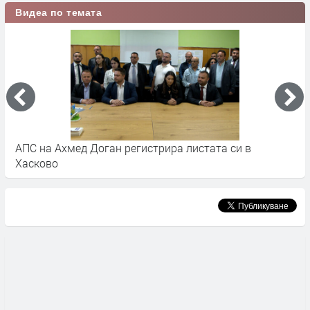
Видеа по темата
АПС на Ахмед Доган регистрира листата си в
Д
Хасково
н