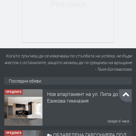
Когато тръгнеш да се изкачваш по стълбата на успеха, не бъди
жесток с останалите, защото можеш да ги срещнеш на връщане
- Таня Богомилова
Последни обяви
ПРЕДЛАГА
Нов апартамент на ул. Липа до
Езикова гимназия
преди 6 часа
ПРЕДЛАГА
🔑 ОБЗАВЕДЕНА ГАРСОНИЕРА ПОД