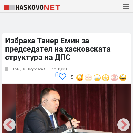
Избраха Танер Емин за
председател на хасковската
структура на ДПС
16:45, 13 яну 2024 г.
8,331
0
5