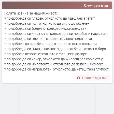
Случаен виц
Голата истина за нашия живот:
* по-добре да си гладен, отколкото да ядеш без апетит
* по-добре да си гол, отколкото да си лошо облечен
* по-добре да си болен, отколкото недоизлекуван
* по-добре да си мъртъв, отколкото да си недобит и накълцан
* по-добре да си плешив, отколкото лошо подстриган
* по-добре е да си с безсъние, отколкото сън с кошмари
* по-добре да си пиян, отколкото да пиеш безалкохолна бира
* по-добре с левове, отколкото с фалшиви долари
* по-добре да си хакер, отколкото да живееш без компютър
* по-добре да си импотентен, отколкото да живееш без секс
* по-добре да си неграмотен, отколкото..да четеш тази глупост!
Покажи друг виц