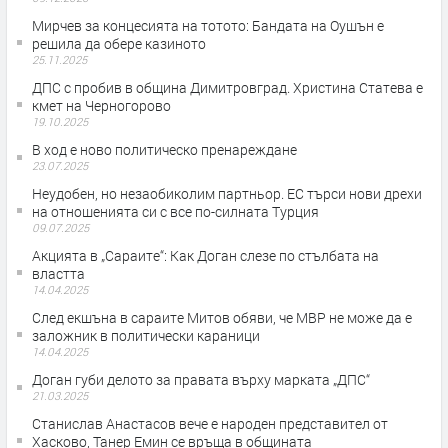
Мирчев за концесията на тотото: Бандата на Оушън е
решила да обере казиното
25.11.2025
ДПС с пробив в община Димитровград. Христина Статева е
кмет на Черногорово
19.10.2025
В ход е ново политическо пренареждане
23.07.2025
Неудобен, но незаобиколим партньор. ЕС търси нови дрехи
на отношенията си с все по-силната Турция
09.07.2025
Акцията в „Сараите“: Как Доган слезе по стълбата на
властта
14.04.2025
След екшъна в сараите Митов обяви, че МВР не може да е
заложник в политически караници
14.04.2025
Доган губи делото за правата върху марката „ДПС“
21.03.2025
Станислав Анастасов вече е народен представител от
Хасково, Танер Емин се връща в общината