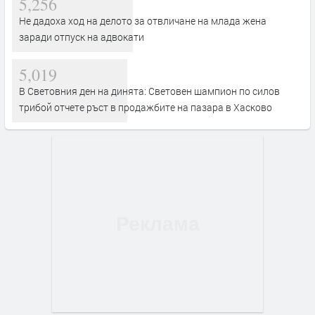
5,256
Не дадоха ход на делото за отвличане на млада жена
заради отпуск на адвокати
5,019
В Световния ден на динята: Световен шампион по силов
трибой отчете ръст в продажбите на пазара в Хасково