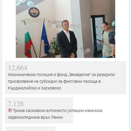
12,664
Икономическа полиция и фонд „Земеделие“ са разкрили
присвояване на субсидии за фиктивни пасища в
Кърджалийско и Хасковско
7,128
Трима хасковски алпинисти успешно изкачиха
седемхилядника връх Ленин