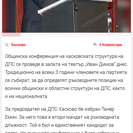
Хасково
3 Коментара
Общинска конференция на хасковската структура на
ДПС се проведе в залата на театър „Иван Димов“ днес.
Традиционно на всеки 3 години членовете на партията
се събират, за да определят ръководните позиции на
всички общински и областни структури на ДПС, както
и на националната.
За председател на ДПС-Хасково бе избран Танер
Емин. За него това е втори мандат на ръководната
длъжност. Той е бил и единственият кандидат за
поста. На днешната конференция е било избрано и