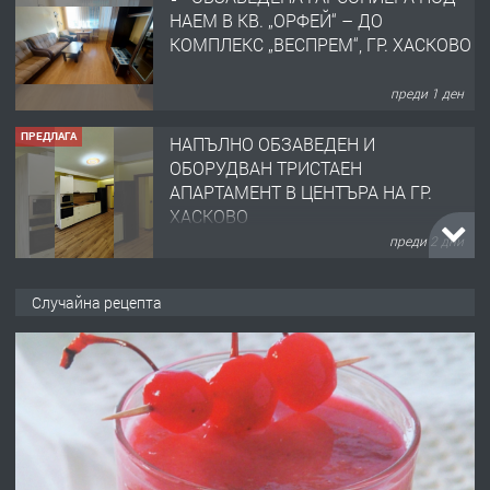
НАЕМ В КВ. „ОРФЕЙ“ – ДО
КОМПЛЕКС „ВЕСПРЕМ“, ГР. ХАСКОВО
преди 1 ден
ПРЕДЛАГА
НАПЪЛНО ОБЗАВЕДЕН И
ОБОРУДВАН ТРИСТАЕН
АПАРТАМЕНТ В ЦЕНТЪРА НА ГР.
ХАСКОВО
преди 2 дни
ПРЕДЛАГА
Давам гараж под наем
Случайна рецепта
преди 2 дни
ПРЕДЛАГА
№4120 Магазин/Офис под наем в кв.
Любен Каравелов, Хасково-близо до
градската градина!