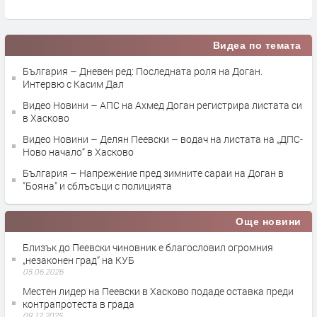
п
Видеа по темата
България – Дневен ред: Последната роля на Доган.
Интервю с Касим Дал
Видео Новини – АПС на Ахмед Доган регистрира листата си
в Хасково
Видео Новини – Делян Пеевски – водач на листата на „ДПС-
Ново начало“ в Хасково
България – Напрежение пред зимните сараи на Доган в
"Бояна" и сблъсъци с полицията
Още новини
Близък до Пеевски чиновник е благословил огромния
„незаконен град“ на КУБ
05.06.2026
Местен лидер на Пеевски в Хасково подаде оставка преди
контрапротеста в града
09.12.2025