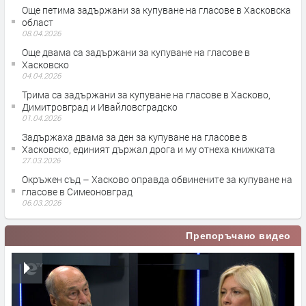
Още петима задържани за купуване на гласове в Хасковска
област
08.04.2026
Още двама са задържани за купуване на гласове в
Хасковско
04.04.2026
Трима са задържани за купуване на гласове в Хасково,
Димитровград и Ивайловсградско
01.04.2026
Задържаха двама за ден за купуване на гласове в
Хасковско, единият държал дрога и му отнеха книжката
27.03.2026
Окръжен съд – Хасково оправда обвинените за купуване на
гласове в Симеоновград
06.03.2026
Препоръчано видео