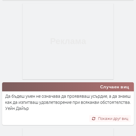
Случаен виц
Да бъдеш умен не означава да проявяваш усърдие, а да знаеш
как да изпитваш удовлетворение при всякакви обстоятелства.
Уейн Дайър
Покажи друг виц