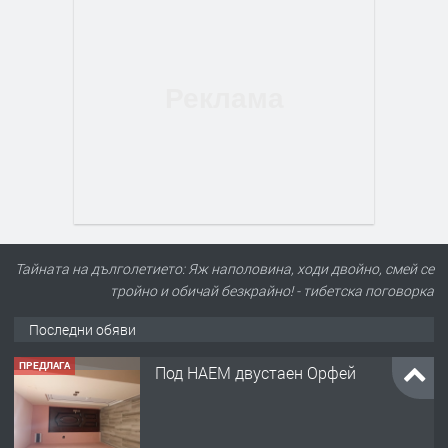
Тайната на дълголетието: Яж наполовина, ходи двойно, смей се
тройно и обичай безкрайно! - тибетска поговорка
Последни обяви
ПРЕДЛАГА
Под НАЕМ двустаен Орфей