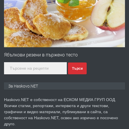
ПРЕДЛАГА
Давам гараж под наем
преди 2 дни
ПРЕДЛАГА
№4120 Магазин/Офис под наем в кв.
Любен Каравелов, Хасково-близо до
Ябълкови резени в пържено тесто
градската градина!
Търси
преди 2 дни
ПРЕДЛАГА
ПРОСТОРЕН ТРИСТАЕН
За Haskovo.NET
АПАРТАМЕНТ В НОВА СГРАДА КВ.
КУБА
Haskovo.NET е собственост на ЕСКОМ МЕДИА ГРУП ООД.
Всички статии, репортажи, интервюта и други текстови,
преди 3 дни
графични и видео материали, публикувани в сайта, са
собственост на Haskovo.NET, освен ако изрично е посочено
ПРЕДЛАГА
Продавам парцел в гр. Хасково кв.
друго.
Хисаря до ток, вода,канализация,