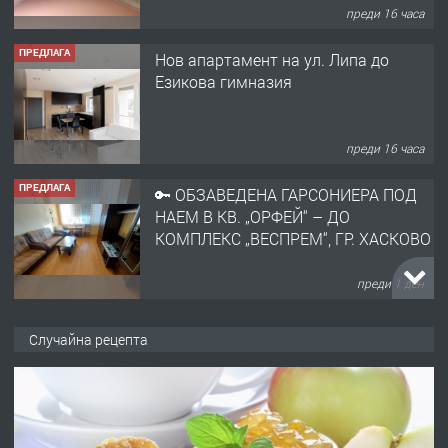
преди 16 часа
ПРЕДЛАГА
Нов апартамент на ул. Липа до
Езикова гимназия
преди 16 часа
ПРЕДЛАГА
🔑 ОБЗАВЕДЕНА ГАРСОНИЕРА ПОД
НАЕМ В КВ. „ОРФЕЙ“ – ДО
КОМПЛЕКС „ВЕСПРЕМ“, ГР. ХАСКОВО
преди 1 ден
ПРЕДЛАГА
НАПЪЛНО ОБЗАВЕДЕН И
Случайна рецепта
ОБОРУДВАН ТРИСТАЕН
АПАРТАМЕНТ В ЦЕНТЪРА НА ГР.
ХАСКОВО
преди 2 дни