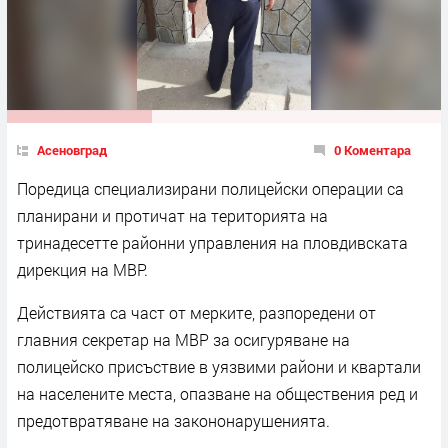
Асеновград
0 Коментара
Поредица специализирани полицейски операции са
планирани и протичат на територията на
тринадесетте районни управления на пловдивската
дирекция на МВР.
Действията са част от мерките, разпоредени от
главния секретар на МВР за осигуряване на
полицейско присъствие в уязвими райони и квартали
на населените места, опазване на обществения ред и
предотвратяване на закононарушенията.