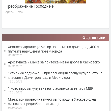
Преображение Господне е!
Г
д
преди 1 ден
п
Още новини
Хванаха украинец с мотор по време на дрифт, над 400 са
пътните нарушения през уикенда
06.07.2026
Арестуваха 7 мъже за притежание на дрога в Хасковско
01.06.2026
Четирима задържани при спецакция срещу купуването на
гласове в Димитровград и Меричлери
16.04.2026
1 млн. евро за купуване на гласове са иззети от МВР
15.04.2026
Министри провериха пункт за помощи в Хасково след
сигнал за предизборна агитация
08.04.2026