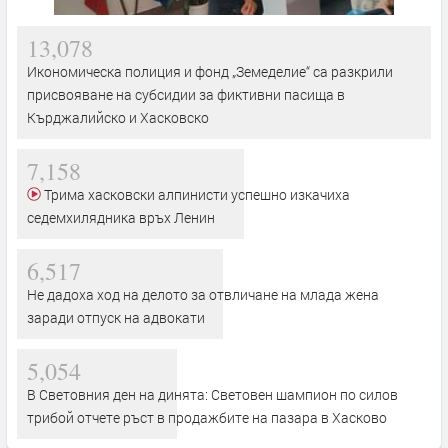
13,078
Икономическа полиция и фонд „Земеделие“ са разкрили
присвояване на субсидии за фиктивни пасища в
Кърджалийско и Хасковско
7,158
Трима хасковски алпинисти успешно изкачиха
седемхилядника връх Ленин
6,517
Не дадоха ход на делото за отвличане на млада жена
заради отпуск на адвокати
5,054
В Световния ден на динята: Световен шампион по силов
трибой отчете ръст в продажбите на пазара в Хасково