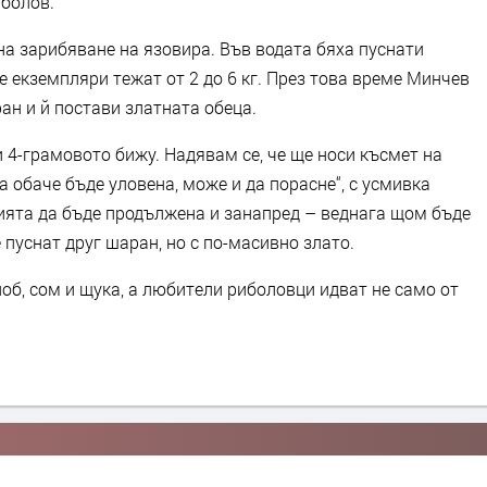
иболов.
на зарибяване на язовира. Във водата бяха пуснати
е екземпляри тежат от 2 до 6 кг. През това време Минчев
ан и й постави златната обеца.
 и 4-грамовото бижу. Надявам се, че ще носи късмет на
а обаче бъде уловена, може и да порасне“, с усмивка
ията да бъде продължена и занапред – веднага щом бъде
 пуснат друг шаран, но с по-масивно злато.
об, сом и щука, а любители риболовци идват не само от