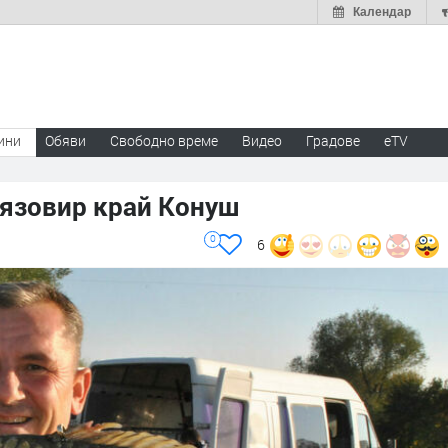
Календар
ини
Обяви
Свободно време
Видео
Градове
eTV
в язовир край Конуш
0
6