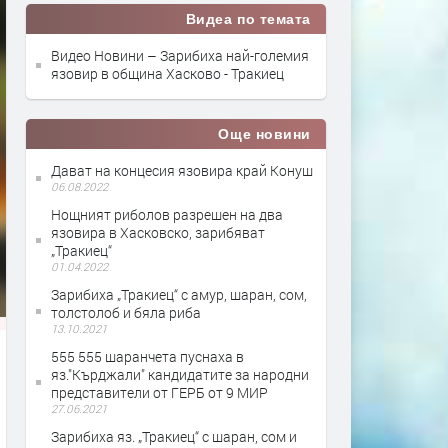
Видеа по темата
Видео Новини – Зарибиха най-големия
язовир в община Хасково - Тракиец
Още новини
Дават на концесия язовира край Конуш
06.08.2022
Нощният риболов разрешен на два
язовира в Хасковско, зарибяват
„Тракиец“
01.04.2022
Зарибиха „Тракиец“ с амур, шаран, сом,
толстолоб и бяла риба
13.10.2021
555 555 шаранчета пуснаха в
яз."Кърджали" кандидатите за народни
представители от ГЕРБ от 9 МИР
27.06.2021
Зарибиха яз. „Тракиец“ с шаран, сом и