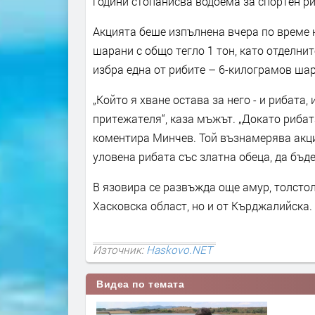
години стопанисва водоема за спортен р
Акцията беше изпълнена вчера по време 
шарани с общо тегло 1 тон, като отделнит
избра една от рибите – 6-килограмов шар
„Който я хване остава за него - и рибата,
притежателя“, каза мъжът. „Докато рибат
коментира Минчев. Той възнамерява акц
уловена рибата със златна обеца, да бъде
В язовира се развъжда още амур, толстол
Хасковска област, но и от Кърджалийска.
Източник:
Haskovo.NET
Видеа по темата