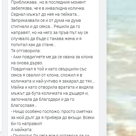
Приближава , но в последния момент
забелязва, че е в инвалидна количка.
Седнал мъжът до нея на пейката...
Заприказвали се и от дума на дума
стигнали и до секса... Решили да го
направят, но на него за пръв път му се
случвало да бъде с такава жена и я
попитал как да стане...
Тя отговорила:
- Ами повдигнете ме да се хвана за клона
на онова дърво.
Повдигнал я той и като свършили със
секса я свалил от клона, сложил я в
количката и най-учтиво я закарал до тях...
Майка и като отворила вратата и видяла
мъжът да бута количката на дъщеря и,
започнала да благодари и да го
благославя...
- Нищо особено госпожо, просто сметнах
за мой дълг да я прибера до вкъщи. Всеки
би го направил!
А майката:
- Глупости! До сега все я оставяха да си