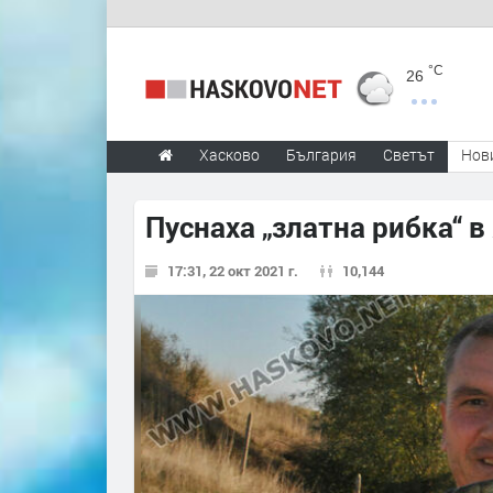
°C
26
Хасково
България
Светът
Нов
Пуснаха „златна рибка“ 
17:31, 22 окт 2021 г.
10,144