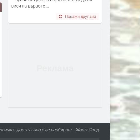
виси на дървото....
Покажи друг виц
Части от „Младежки хълм“,
Обявиха екстремен риск 
„Хисаря“, „Тракийски“ и
пожари в област Хасково
„Македонски“ са без вода
до 11 август
заради авария
преди 13 часа
преди 12 часа
всичко - достатъчно е да разбираш. - Жорж Санд