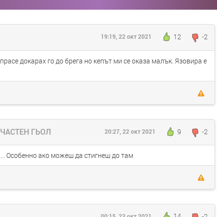
12
-2
19:19, 22 окт 2021
прасе докарах го до брега но кепът ми се оказа малък. Язовира е
 ЧАСТЕН ГЬОЛ
9
-2
20:27, 22 окт 2021
... Особенно ако можеш да стигнеш до там
14
-2
00:15, 23 окт 2021