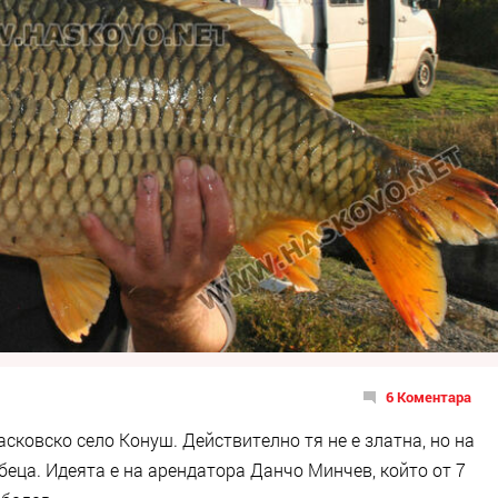
6 Коментара
асковско село Конуш. Действително тя не е златна, но на
беца. Идеята е на арендатора Данчо Минчев, който от 7