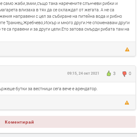
аше само жаби,змии,също така наречените слънчеви рибки и
агарета влизаха в тях да се охлаждат от жегата. А не са
ения направени с цел за събиране на питейна вода и рибно
те Тракиец,Жребчево,Искър и много други.Не споменавам други
те са правени и за други цели.Ето затова смърди рибата там на
3
0
09:15, 24 окт 2021
ържеше бутки за вестници сега вече е арендатор.
Коментирай