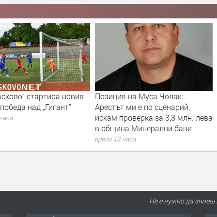
я на Муса Чолак:
РИОСВ – Хасково наложи
 ми е по сценарий,
санкции за 14 420 евро през
роверка за 3,3 млн. лева
юли
на Минерални бани
преди 12 часа
 часа
Не е нужно да знаеш 