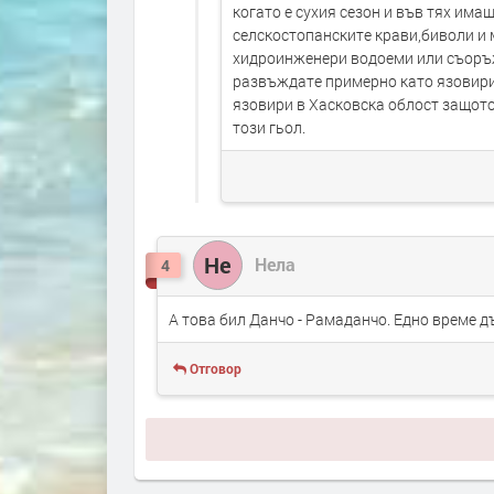
когато е сухия сезон и във тях им
селскостопанските крави,биволи и м
хидроинженери водоеми или съоръж
развъждате примерно като язовири
язовири в Хасковска облост защото 
този гьол.
Не
Нела
4
А това бил Данчо - Рамаданчо. Едно време д
Отговор