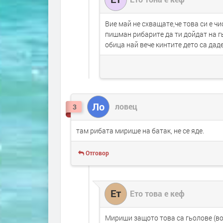
Вие май не схващате,че това си е 
пишман рибарите да ти дойдат на гь
обица най вече кинтите дето са да
Ло
ловец
3
там рибата мирише на батак, не се яде.
Отговор
Ет
Ето това е кеф
Мириши защото това са гьолове (во