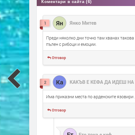
Коментари в сайта (6)
Ян
Янко Митев
1
Преди няколко дни точно там хванах такова 
пълен с рибоци и емоции.
Отговор
Ка
КАКЪВ Е КЕФА ДА ИДЕШ НА
2
Има приказни места по арденските язовири .
Отговор
Ет
Ето тона е кеф