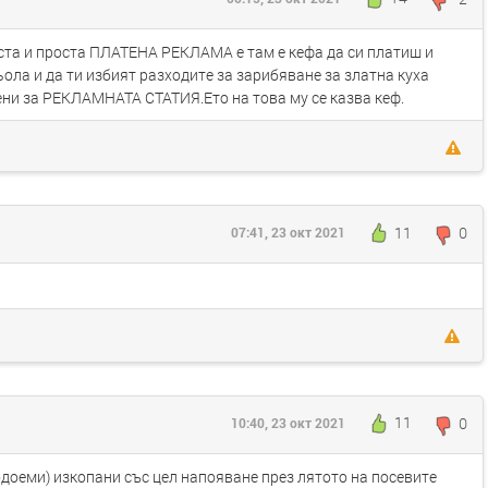
чиста и проста ПЛАТЕНА РЕКЛАМА е там е кефа да си платиш и
ола и да ти избият разходите за зарибяване за златна куха
дени за РЕКЛАМНАТА СТАТИЯ.Ето на това му се казва кеф.
11
0
07:41, 23 окт 2021
11
0
10:40, 23 окт 2021
доеми) изкопани със цел напояване през лятото на посевите