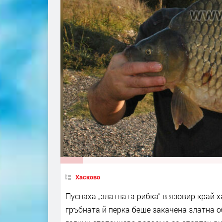
Хасково
Пуснаха „златната рибка“ в язовир край х
гръбната й перка беше закачена златна о