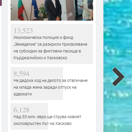
13,523
Икономическа полиция и фонд
„Земеделие“ са разкрили присвояване
на субсидии за фиктивни пасища в
Кърджалийско и Хасковско
8,594
Не дадоха ход на делото за отвличане
на млада жена заради отпуск на
адвокати
6,128
Над 33 млн. евро ще струва новият
околовръстен път на Хасково