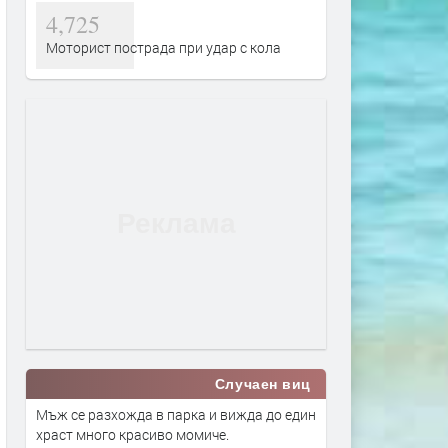
4,725
Моторист пострада при удар с кола
Случаен виц
Мъж се разхожда в парка и вижда до един
храст много красиво момиче.