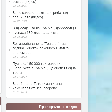
есетра (видео)
13.05.2020
Защо самолет изхвърля риба над
планината (видео)
18.12.2018
Видьовден за яз. Тракиец, доброволци
пуснаха 150 хил. шаранчета
15.06.2018
Без зарибяване на "Тракиец" тази
година - много бракониери, малко
инспектори
15.01.2015
Пуснаха 150 000 триграмови
шаранчета в Тракиец, ще оцелеят една
трета
15.07.2014
Зарибяване: Готови за тигана
изкушават от Черногорово
05.05.2014
Препоръчано видео