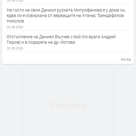
05.08.2026
На гости на своя Даниил руzката Митрофанова е у дома си,
едва ли е освиркана от верващите на Атанас Трендафилов
Николов
04.08.2026
Отстъпление на Даниел Вълчев с бой (по врага Андрей
Гюров) и в подкрепа на др. Йотова
03.08.2026
ivo.bg