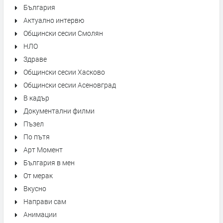
България
Актуално интервю
Общински сесии Смолян
НЛО
Здраве
Общински сесии Хасково
Общински сесии Асеновград
В кадър
Документални филми
Пъзел
По пътя
Арт Момент
България в мен
От мерак
Вкусно
Направи сам
Анимации