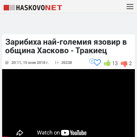
Зарибиха най-големия язовир в
община Хасково - Тракиец
0
20:11, 15 юни 2018 г.
26238
13
2