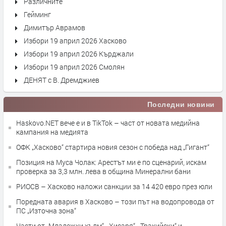
Различните
Гейминг
Димитър Аврамов
Избори 19 април 2026 Хасково
Избори 19 април 2026 Кърджали
Избори 19 април 2026 Смолян
ДЕНЯТ с В. Дремджиев
Последни новини
Haskovo.NET вече е и в TikTok – част от новата медийна
кампания на медията
ОФК „Хасково“ стартира новия сезон с победа над „Гигант“
Позиция на Муса Чолак: Арестът ми е по сценарий, искам
проверка за 3,3 млн. лева в община Минерални бани
РИОСВ – Хасково наложи санкции за 14 420 евро през юли
Поредната авария в Хасково – този път на водопровода от
ПС „Източна зона“
Части от „Младежки хълм“, „Хисаря“, „Тракийски“ и