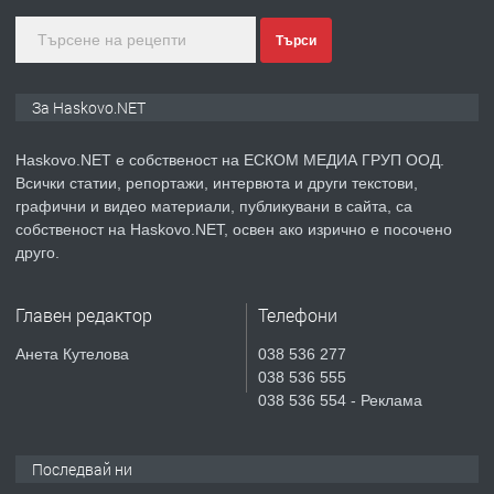
Търси
преди 3 дни
ПРЕДЛАГА
ПРОСТОРЕН ТРИСТАЕН
За Haskovo.NET
АПАРТАМЕНТ В НОВА СГРАДА КВ.
КУБА
Haskovo.NET е собственост на ЕСКОМ МЕДИА ГРУП ООД.
Всички статии, репортажи, интервюта и други текстови,
преди 4 дни
графични и видео материали, публикувани в сайта, са
собственост на Haskovo.NET, освен ако изрично е посочено
ПРЕДЛАГА
Продавам парцел в гр. Хасково кв.
друго.
Хисаря до ток, вода,канализация,
асфалт 0889 537 426
Главен редактор
Телефони
преди 4 дни
Анета Кутелова
038 536 277
038 536 555
ПРЕДЛАГА
СГЛОБЯВАНЕ НА МЕБЕЛИ.
038 536 554 - Реклама
Последвай ни
преди 4 дни