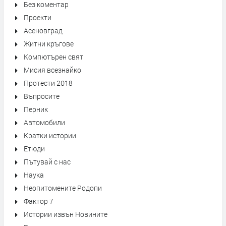
Без коментар
Проекти
Асеновград
Житни кръгове
Компютърен свят
Мисия всезнайко
Протести 2018
Въпросите
Перник
Автомобили
Кратки истории
Етюди
Пътувай с нас
Наука
Неопитомените Родопи
Фактор 7
Истории извън Новините