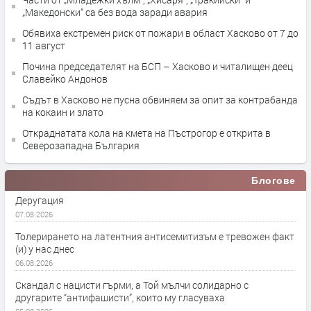
„Македонски“ са без вода заради авария
Обявиха екстремен риск от пожари в област Хасково от 7 до
11 август
Почина председателят на БСП – Хасково и читалищен деец
Славейко Андонов
Съдът в Хасково не пусна обвиняем за опит за контрабанда
на кокаин и злато
Откраднатата кола на кмета на Пъстрогор е открита в
Северозападна България
Блогове
Деругация
07.08.2026
Толерирането на латентния антисемитизъм е тревожен факт
(и) у нас днес
06.08.2026
Скандал с нацисти гърми, а Той мълчи солидарно с
другарите “антифашисти”, които му гласуваха