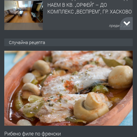
НАЕМ В КВ. „ОРФЕЙ“ – ДО
КОМПЛЕКС „ВЕСПРЕМ“, ГР. ХАСКОВО
преди 2 дни
ПРЕДЛАГА
НАПЪЛНО ОБЗАВЕДЕН И
Случайна рецепта
ОБОРУДВАН ТРИСТАЕН
АПАРТАМЕНТ В ЦЕНТЪРА НА ГР.
ХАСКОВО
преди 3 дни
ПРЕДЛАГА
Давам гараж под наем
преди 3 дни
ПРЕДЛАГА
№4120 Магазин/Офис под наем в кв.
Любен Каравелов, Хасково-близо до
Рибено филе по френски
градската градина!