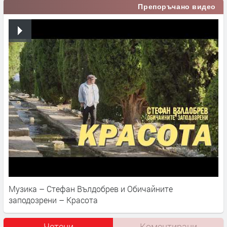
Препоръчано видео
Музика – Стефан Вълдобрев и Обичайните
заподозрени – Красота
Четени
Коментирани