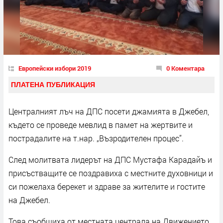
Европейски избори 2019
0 Коментара
ПЛАТЕНА ПУБЛИКАЦИЯ
Централният лъч на ДПС посети джамията в Джебел,
където се проведе мевлид в памет на жертвите и
пострадалите на т.нар. „Възродителен процес”.
След молитвата лидерът на ДПС Мустафа Карадайъ и
присъстващите се поздравиха с местните духовници и
си пожелаха берекет и здраве за жителите и гостите
на Джебел.
Това съобщиха от местната централа на Движението