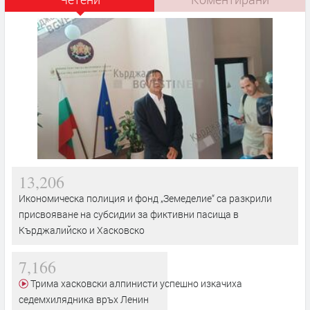
13,206
Икономическа полиция и фонд „Земеделие“ са разкрили
присвояване на субсидии за фиктивни пасища в
Кърджалийско и Хасковско
7,166
Трима хасковски алпинисти успешно изкачиха
седемхилядника връх Ленин