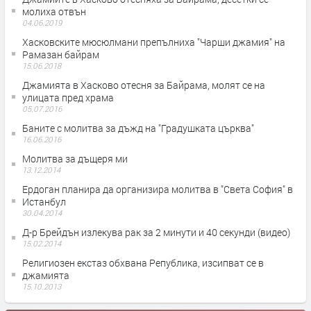
молиха отвън
04.06.2019
Хасковските мюсюлмани препълниха "Чарши джамия" на
Рамазан байрам
15.06.2018
Джамията в Хасково отесня за Байрама, молят се на
улицата пред храма
05.07.2016
Баните с молитва за дъжд на "Градушката църква"
16.06.2016
Молитва за дъщеря ми
13.12.2014
Ердоган планира да организира молитва в "Света София" в
Истанбул
30.04.2014
Д-р Брейдън излекува рак за 2 минути и 40 секунди (видео)
15.02.2014
Религиозен екстаз обхвана Република, изсипват се в
джамията
15.10.2013