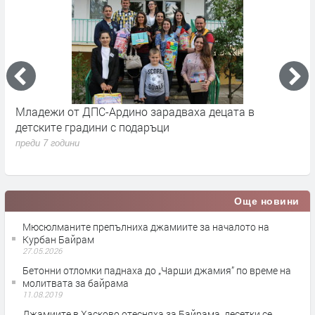
а
Младежи от ДПС-Ардино зарадваха децата в
Г
детските градини с подаръци
М
преди 7 години
п
Още новини
Мюсюлманите препълниха джамиите за началото на
Курбан Байрам
27.05.2026
Бетонни отломки паднаха до „Чарши джамия” по време на
молитвата за байрама
11.08.2019
Джамиите в Хасково отесняха за Байрама, десетки се