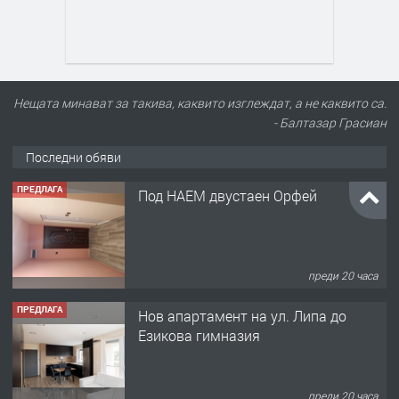
Нещата минават за такива, каквито изглеждат, а не каквито са.
- Балтазар Грасиан
Последни обяви
ПРЕДЛАГА
Под НАЕМ двустаен Орфей
преди 20 часа
ПРЕДЛАГА
Нов апартамент на ул. Липа до
Езикова гимназия
преди 20 часа