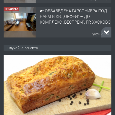
ПРЕДЛАГА
🔑 ОБЗАВЕДЕНА ГАРСОНИЕРА ПОД
НАЕМ В КВ. „ОРФЕЙ“ – ДО
КОМПЛЕКС „ВЕСПРЕМ“, ГР. ХАСКОВО
преди 2 дни
ПРЕДЛАГА
НАПЪЛНО ОБЗАВЕДЕН И
Случайна рецепта
ОБОРУДВАН ТРИСТАЕН
АПАРТАМЕНТ В ЦЕНТЪРА НА ГР.
ХАСКОВО
преди 2 дни
ПРЕДЛАГА
Давам гараж под наем
преди 3 дни
ПРЕДЛАГА
№4120 Магазин/Офис под наем в кв.