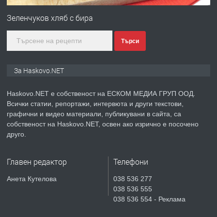
Любен Каравелов, Хасково-близо до
Зеленчуков хляб с бира
градската градина!
Търси
преди 3 дни
ПРЕДЛАГА
ПРОСТОРЕН ТРИСТАЕН
За Haskovo.NET
АПАРТАМЕНТ В НОВА СГРАДА КВ.
КУБА
Haskovo.NET е собственост на ЕСКОМ МЕДИА ГРУП ООД.
Всички статии, репортажи, интервюта и други текстови,
преди 3 дни
графични и видео материали, публикувани в сайта, са
собственост на Haskovo.NET, освен ако изрично е посочено
ПРЕДЛАГА
Продавам парцел в гр. Хасково кв.
друго.
Хисаря до ток, вода,канализация,
асфалт 0889 537 426
Главен редактор
Телефони
преди 3 дни
Анета Кутелова
038 536 277
038 536 555
ПРЕДЛАГА
СГЛОБЯВАНЕ НА МЕБЕЛИ.
038 536 554 - Реклама