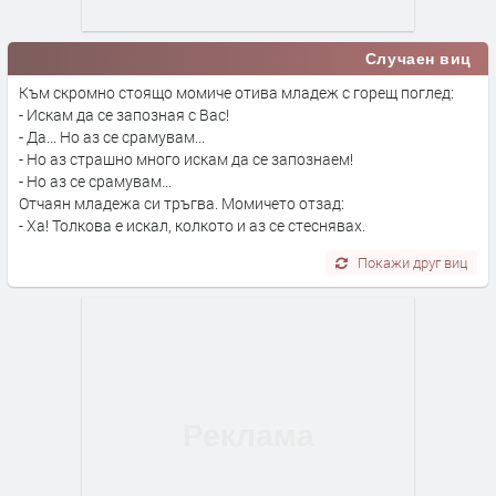
Случаен виц
Към скромно стоящо момиче отива младеж с горещ поглед:
- Искам да се запозная с Вас!
- Да... Но аз се срамувам...
- Но аз страшно много искам да се запознаем!
- Но аз се срамувам...
Отчаян младежа си тръгва. Момичето отзад:
- Ха! Толкова е искал, колкото и аз се стеснявах.
Покажи друг виц