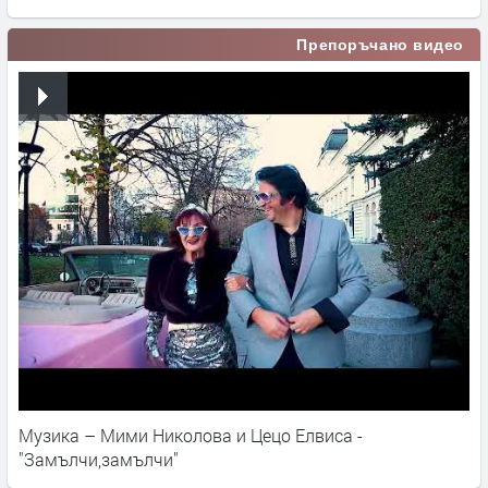
Препоръчано видео
Музика – Мими Николова и Цецо Елвиса -
"Замълчи,замълчи"