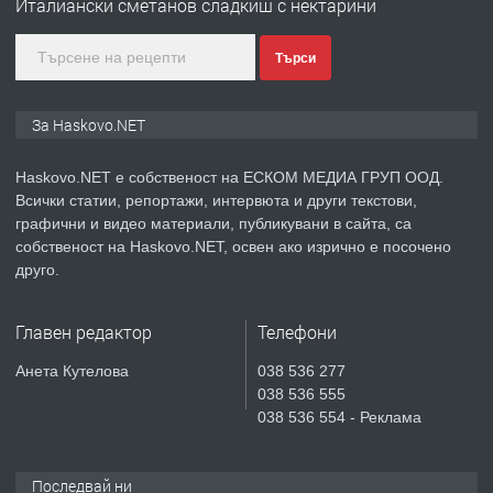
Италиански сметанов сладкиш с нектарини
КУБА
Търси
преди 4 дни
ПРЕДЛАГА
Продавам парцел в гр. Хасково кв.
За Haskovo.NET
Хисаря до ток, вода,канализация,
асфалт 0889 537 426
Haskovo.NET е собственост на ЕСКОМ МЕДИА ГРУП ООД.
Всички статии, репортажи, интервюта и други текстови,
преди 4 дни
графични и видео материали, публикувани в сайта, са
собственост на Haskovo.NET, освен ако изрично е посочено
ПРЕДЛАГА
СГЛОБЯВАНЕ НА МЕБЕЛИ.
друго.
Главен редактор
Телефони
преди 4 дни
Анета Кутелова
038 536 277
038 536 555
ПРЕДЛАГА
№4119 Едностаен обзаведен
038 536 554 - Реклама
апартамент под наем в кв.
Училищни, гр. Хасково.
Последвай ни