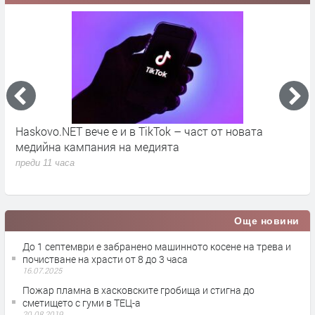
ОФК „Хасково“ стартира новия сезон с победа над
П
„Гигант“
и
М
преди 11 часа
п
Още новини
До 1 септември е забранено машинното косене на трева и
почистване на храсти от 8 до 3 часа
16.07.2025
Пожар пламна в хасковските гробища и стигна до
сметището с гуми в ТЕЦ-а
20.08.2019