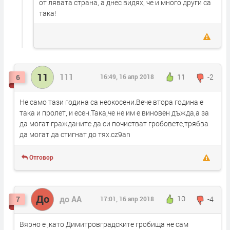
от лявата страна, а днес видях, че и много други са
така!
11
111
11
-2
6
16:49, 16 апр 2018
Не само тази година са неокосени.Вече втора година е
така и пролет, и есен.Така,че не им е виновен дъжда,а за
да могат гражданите да си почистват гробовете,трябва
да могат да стигнат до тях.cz9an
Отговор
До
до АА
10
-4
7
17:01, 16 апр 2018
Вярно е ,като Димитровградските гробища не сам