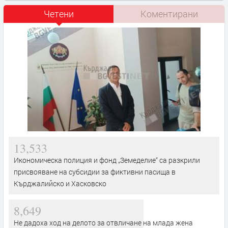
Четени
Коментирани
13,533
Икономическа полиция и фонд „Земеделие“ са разкрили
присвояване на субсидии за фиктивни пасища в
Кърджалийско и Хасковско
8,649
Не дадоха ход на делото за отвличане на млада жена