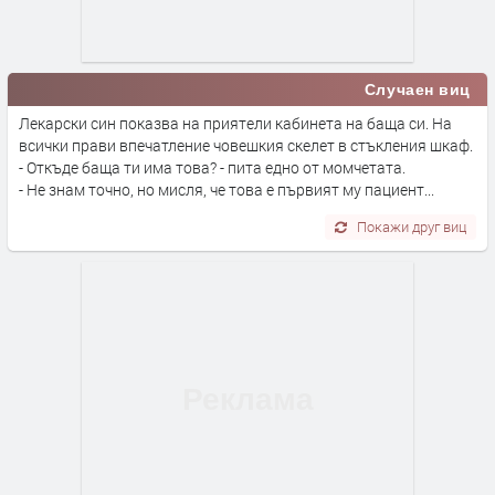
Случаен виц
Лекарски син показва на приятели кабинета на баща си. На
всички прави впечатление човешкия скелет в стъкления шкаф.
- Откъде баща ти има това? - пита едно от момчетата.
- Не знам точно, но мисля, че това е първият му пациент...
Покажи друг виц