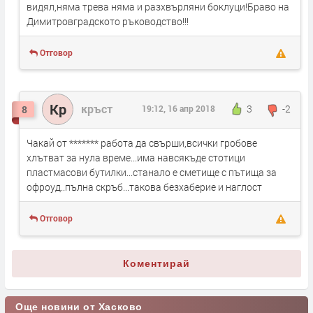
видял,няма трева няма и разхвърляни боклуци!Браво на
Димитровградското ръководство!!!
Отговор
Кр
кръст
3
-2
8
19:12, 16 апр 2018
Чакай от ******* работа да свърши,всички гробове
хлътват за нула време...има навсякъде стотици
пластмасови бутилки...станало е сметище с пътища за
офроуд..пълна скръб...такова безхаберие и наглост
Отговор
Коментирай
Още новини от Хасково