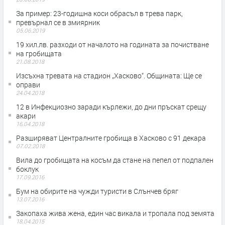
За пример: 23-годишна коси обрасъл в трева парк,
превърнал се в змиярник
05.06.2019
19 хил.лв. разходи от началото на годината за почистване
на гробищата
21.08.2018
Изсъхна тревата на стадион „Хасково“. Общината: Ще се
оправи
24.04.2018
12 в Инфекциозно заради кърлежи, до дни пръскат срещу
акари
16.04.2018
Разширяват Централните гробища в Хасково с 91 декара
07.02.2018
Вила до гробищата на косъм да стане на пепел от подпален
боклук
17.09.2016
Бум на обирите на чужди туристи в Слънчев бряг
13.07.2016
Закопаха жива жена, един час викала и тропала под земята
18.04.2015