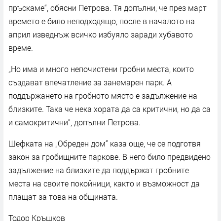
пръскаме“, обясни Петрова. Тя допълни, че през март
времето е било неподходящо, после в началото на
април изведнъж всичко избуяло заради хубавото
време.
„Но има и много непочистени гробни места, които
създават впечатление за занемарен парк. А
поддържането на гробното място е задължение на
близките. Така че нека хората да са критични, но да са
и самокритични“, допълни Петрова.
Шефката на „Обреден дом“ каза още, че се подготвя
закон за гробищните паркове. В него било предвидено
задължение на близките да поддържат гробните
места на своите покойници, както и възможност да
плащат за това на общината.
Тодор Кръшков