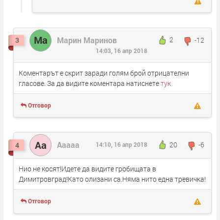
Ма
Марин Маринов
2
-12
3
14:03, 16 апр 2018
Коментарът е скрит заради голям брой отрицателни
гласове. За да видите коментара натиснете
тук
Отговор
Аа
Ааааа
20
-6
4
14:10, 16 апр 2018
Нио не косят!Идете да видите гробищата в
Димитровград!Като олизани са.Няма нито една тревичка!
Отговор