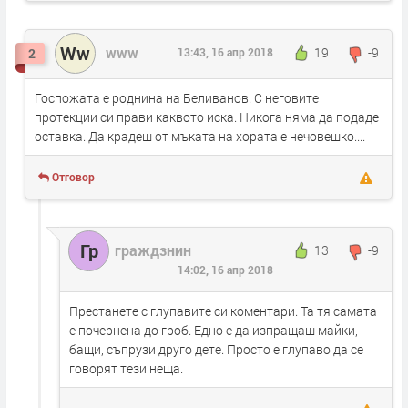
Ww
www
19
-9
2
13:43, 16 апр 2018
Госпожата е роднина на Беливанов. С неговите
протекции си прави каквото иска. Никога няма да подаде
оставка. Да крадеш от мъката на хората е нечовешко....
Отговор
Гр
граждзнин
13
-9
14:02, 16 апр 2018
Престанете с глупавите си коментари. Та тя самата
е почернена до гроб. Едно е да изпращаш майки,
бащи, съпрузи друго дете. Просто е глупаво да се
говорят тези неща.