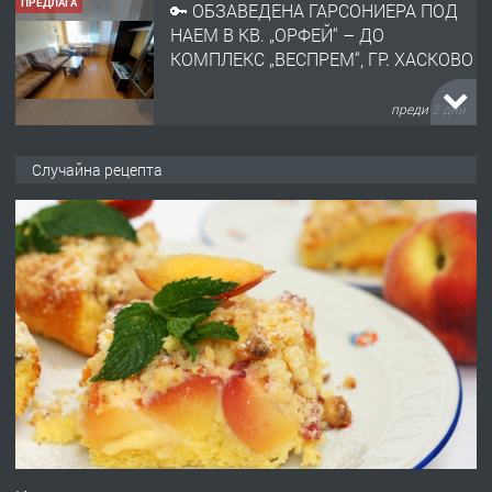
ПРЕДЛАГА
НАПЪЛНО ОБЗАВЕДЕН И
ОБОРУДВАН ТРИСТАЕН
АПАРТАМЕНТ В ЦЕНТЪРА НА ГР.
ХАСКОВО
преди 3 дни
ПРЕДЛАГА
Давам гараж под наем
Случайна рецепта
преди 3 дни
ПРЕДЛАГА
№4120 Магазин/Офис под наем в кв.
Любен Каравелов, Хасково-близо до
градската градина!
преди 3 дни
ПРЕДЛАГА
ПРОСТОРЕН ТРИСТАЕН
АПАРТАМЕНТ В НОВА СГРАДА КВ.