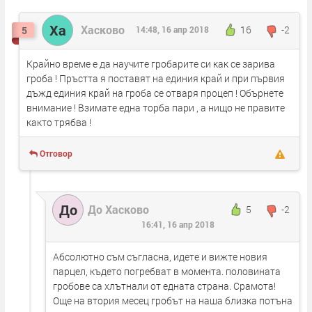
Ха
Хасково
16
-2
5
14:48, 16 апр 2018
Крайно време е да научите гробарите си как се зарива
гроба ! Пръстта я поставят на единия край и при първия
дъжд единия край на гроба се отваря процеп ! Обърнете
внимание ! Взимате една торба пари , а нищо не правите
както трябва !
Отговор
До
До Хасково
5
-2
16:41, 16 апр 2018
Абсолютно съм съгласна, идете и вижте новия
парцел, където погребват в момента. половината
гробове са хлътнали от едната страна. Срамота!
Още на втория месец гробът на наша близка потъна