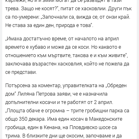
трева. Защо не косят?”, питат се хасковлии. Други пък
са по-умерени: „Започнали са, вижда се, от онзи край.
Не става за един ден, природа е това“.
„Имаха достатъчно време, от началото на април
времето е хубаво и може да се коси. Но каквото е
отношението към мъртвите, такова е и към живите“,
заключава възрастен хасковлия, който не пожела да
се представи.
Потърсена за коментар, управителката на „Обреден
дом“ Лиляна Петрова заяви, че е назначила
допълнителни косачи и те работят от 2 април.
„Площта обаче е огромна – трите гробищни парка са
общо 350 декара. Има един косач в Македонските
гробища, един в Кенана, на Пловдивско шосе са
трима. В близките дни ще окосим, започваме и да