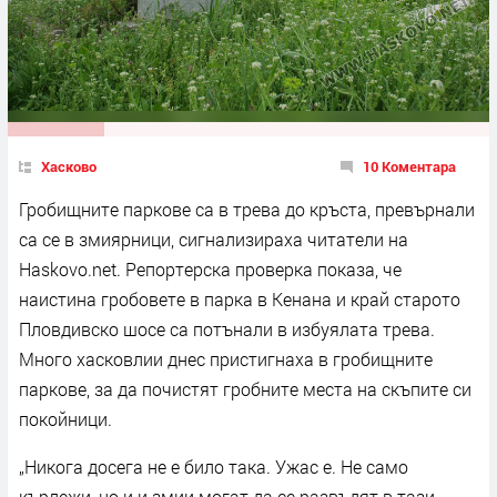
Хасково
10 Коментара
Гробищните паркове са в трева до кръста, превърнали
са се в змиярници, сигнализираха читатели на
Haskovo.net. Репортерска проверка показа, че
наистина гробовете в парка в Кенана и край старото
Пловдивско шосе са потънали в избуялата трева.
Много хасковлии днес пристигнаха в гробищните
паркове, за да почистят гробните места на скъпите си
покойници.
„Никога досега не е било така. Ужас е. Не само
кърлежи, но и и змии могат да се развъдят в тази