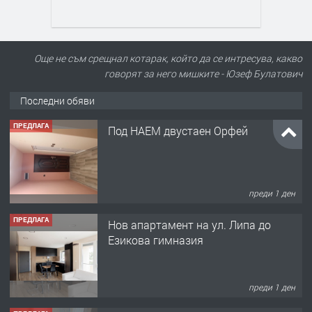
Още не съм срещнал котарак, който да се интресува, какво
говорят за него мишките - Юзеф Булатович
Последни обяви
ПРЕДЛАГА
Нов апартамент на ул. Липа до
Езикова гимназия
преди 1 ден
ПРЕДЛАГА
🔑 ОБЗАВЕДЕНА ГАРСОНИЕРА ПОД
НАЕМ В КВ. „ОРФЕЙ“ – ДО
КОМПЛЕКС „ВЕСПРЕМ“, ГР. ХАСКОВО
преди 2 дни