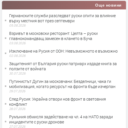
Още новини
Германските служби разследват руски опити за влияние
върху местния вот през септември
05.08.2026
Взривът в московски ресторант: Целта – руски
главнокомандващ замесен в клането в Буча
03.08.2026
Изключване на Русия от ООН: Невъзможното е възможно
02.08.2026
Защитеният от България руски патриарх издаде книга за
ползите от войната
30.07.2026
Путинистът Дугин за московчани: Безделници, чака ги
мобилизация, когато ресурсът на фронта бъде изчерпан
29.07.2026
След Русия: Украйна отвори нов фронт в световния
конфликт
28.07.2026
Румъния обмисля задействане на чл. 4 на НАТО заради
инцидентите с руски дронове
27.07.2026