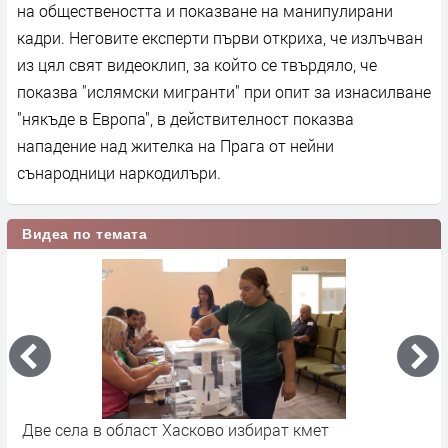
на обществеността и показване на манипулирани
кадри. Неговите експерти първи откриха, че излъчван
из цял свят видеоклип, за който се твърдяло, че
показва "ислямски мигранти" при опит за изнасилване
"някъде в Европа", в действителност показва
нападение над жителка на Прага от нейни
сънародници наркодилъри.
Видеа по темата
Две села в област Хасково избират кмет
"