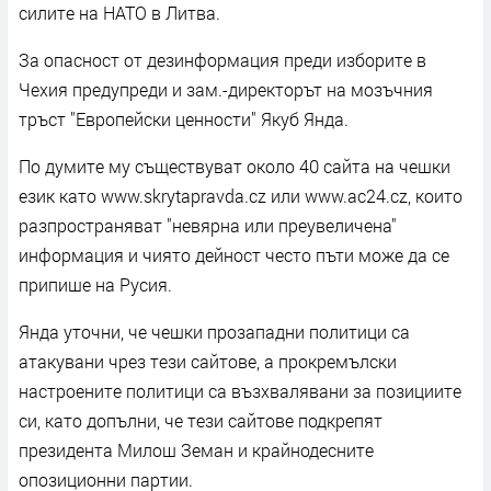
силите на НАТО в Литва.
За опасност от дезинформация преди изборите в
Чехия предупреди и зам.-директорът на мозъчния
тръст "Европейски ценности" Якуб Янда.
По думите му съществуват около 40 сайта на чешки
език като www.skrytapravda.cz или www.ac24.cz, които
разпространяват "невярна или преувеличена"
информация и чиято дейност често пъти може да се
припише на Русия.
Янда уточни, че чешки прозападни политици са
атакувани чрез тези сайтове, а прокремълски
настроените политици са възхвалявани за позициите
си, като допълни, че тези сайтове подкрепят
президента Милош Земан и крайнодесните
опозиционни партии.