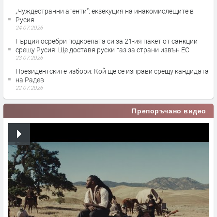
„Чуждестранни агенти“: екзекуция на инакомислещите в
Русия
24.07.2026
Гърция осребри подкрепата си за 21-ия пакет от санкции
срещу Русия: Ще доставя руски газ за страни извън ЕС
23.07.2026
Президентските избори: Кой ще се изправи срещу кандидата
на Радев
22.07.2026
Препоръчано видео