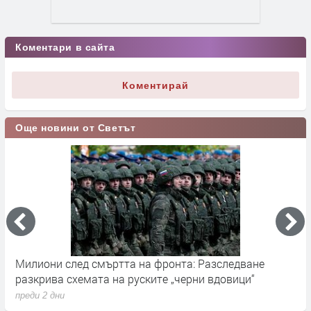
Коментари в сайта
Коментирай
Още новини от Светът
Милиони след смъртта на фронта: Разследване
Г
разкрива схемата на руските „черни вдовици“
в
преди 2 дни
п