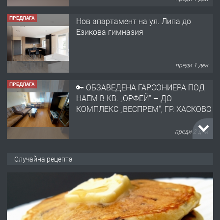
ПРЕДЛАГА
Нов апартамент на ул. Липа до
Езикова гимназия
преди 1 ден
ПРЕДЛАГА
🔑 ОБЗАВЕДЕНА ГАРСОНИЕРА ПОД
НАЕМ В КВ. „ОРФЕЙ“ – ДО
КОМПЛЕКС „ВЕСПРЕМ“, ГР. ХАСКОВО
преди 2 дни
ПРЕДЛАГА
НАПЪЛНО ОБЗАВЕДЕН И
Случайна рецепта
ОБОРУДВАН ТРИСТАЕН
АПАРТАМЕНТ В ЦЕНТЪРА НА ГР.
ХАСКОВО
преди 3 дни
ПРЕДЛАГА
Давам гараж под наем