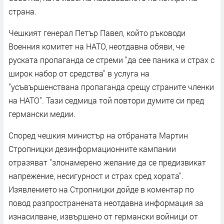
страна.
Чешкият генерал Петър Павел, който ръководи
Военния комитет на НАТО, неотдавна обяви, че
руската пропаганда се стреми "да сее паника и страх с
широк набор от средства" в услуга на
"усъвършенствана пропаганда срещу страните членки
на НАТО". Тази седмица той повтори думите си пред
германски медии.
Според чешкия министър на отбраната Мартин
Стропницки дезинформационните кампании
отразяват "злонамерено желание да се предизвикат
напрежение, несигурност и страх сред хората".
Изявлението на Стропницки дойде в коментар по
повод разпространената неотдавна информация за
изнасилване, извършено от германски войници от