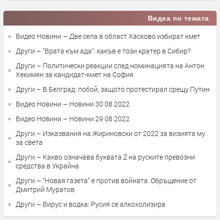
Видеа по темата
Видео Новини – Две села в област Хасково избират кмет
Други – "Врата към ада": какъв е този кратер в Сибир?
Други – Политически реакции след номинацията на Антон
Хекимян за кандидат-кмет на София
Други – В Белград: побой, защото протестирал срещу Путин
Видео Новини – Новини 30 08 2022
Видео Новини – Новини 29 08 2022
Други – Изказвания на Жириновски от 2022 за визията му
за света
Други – Какво означава буквата Z на руските превозни
средства в Украйна
Други – “Новая газета” е против войната. Обръщение от
Дмитрий Муратов
Други – Вирус и водка: Русия се алкохолизира