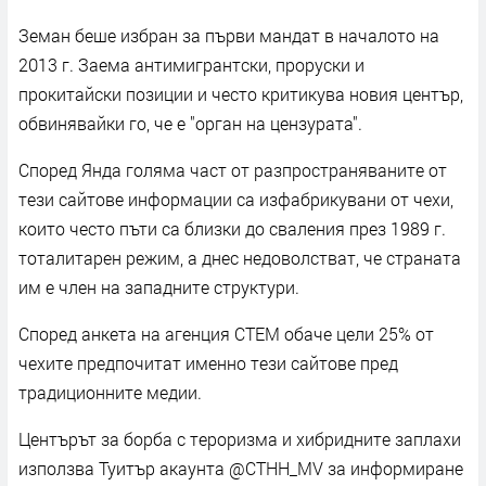
Земан беше избран за първи мандат в началото на
2013 г. Заема антимигрантски, проруски и
прокитайски позиции и често критикува новия център,
обвинявайки го, че е "орган на цензурата".
Според Янда голяма част от разпространяваните от
тези сайтове информации са изфабрикувани от чехи,
които често пъти са близки до сваления през 1989 г.
тоталитарен режим, а днес недоволстват, че страната
им е член на западните структури.
Според анкета на агенция СТЕМ обаче цели 25% от
чехите предпочитат именно тези сайтове пред
традиционните медии.
Центърът за борба с тероризма и хибридните заплахи
използва Туитър акаунта @CTHH_MV за информиране