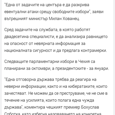
"Една от задачите на центъра е да разкрива
евентуални атаки срещу свободните избори", заяви
вътрешният министър Милан Хованец.
Сред задачите на службата, в която работят
двадесетина специалисти, е да анализира равнището
на опасност от невярната информация за
националната сигурност и да предлага контрамерки.
Следващите парламентарни избори в Чехия са
планирани за октомври, а президентските - за януари.
"Една отговорна държава трябва да реагира на
неверни информации, както и на кибератаките, които
зачестяват. Не можем да се преструваме, че не сме в
течение на усилията, които полага една чужда
държава", коментира чешкият премиер Бохуслав
Соботка, като избегна назоваването на конкретна