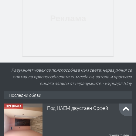
Разумният човек се приспособява към света; неразумния се
опитва да приспособи света към себе си, затова и прогреса
винаги зависи от неразумните. - Бърнард Шоу
Последни обяви
ПРЕДЛАГА
Под НАЕМ двустаен Орфей
преди 1 ден