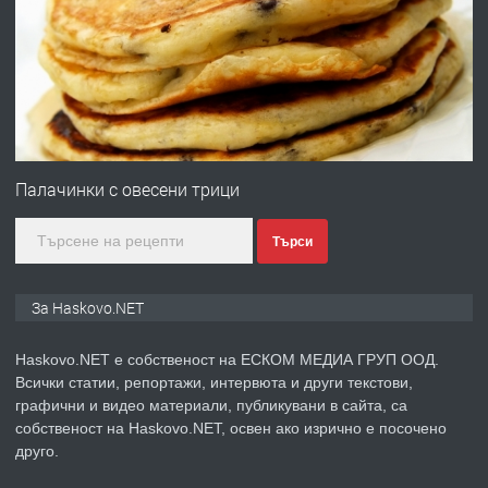
преди 3 дни
ПРЕДЛАГА
№4120 Магазин/Офис под наем в кв.
Любен Каравелов, Хасково-близо до
Палачинки с овесени трици
градската градина!
Търси
преди 3 дни
ПРЕДЛАГА
ПРОСТОРЕН ТРИСТАЕН
За Haskovo.NET
АПАРТАМЕНТ В НОВА СГРАДА КВ.
КУБА
Haskovo.NET е собственост на ЕСКОМ МЕДИА ГРУП ООД.
Всички статии, репортажи, интервюта и други текстови,
преди 4 дни
графични и видео материали, публикувани в сайта, са
собственост на Haskovo.NET, освен ако изрично е посочено
ПРЕДЛАГА
Продавам парцел в гр. Хасково кв.
друго.
Хисаря до ток, вода,канализация,