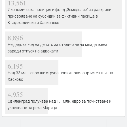
13,561
Икономическа полиция и фонд „Земеделие“ са разкрили
присвояване на субсидии за фиктивни пасища в
Кърджалийско и Хасковско
8,896
Не дадоха ход на делото за отвличане на млада жена
заради отпуск на адвокати
6,195
Над 33 млн. евро ще струва новият околовръстен път на
Хасково
4,955
Свиленград получава над 1,1 млн. евро за почистване и
укрепване на река Марица