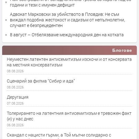
години и тези с имунен дефицит
Адвокат Марковски за убийството в Пловдив: Не съм
виждал подобна жестокост и садизъм от непълнолетни,
случаят е безпрецедентен
8 август – Отбелязваме международния ден на котката
Блогове
Неуместен латентен антисемитизъм изскочи и от консервата
на местния консерватизъм
08.08.2026
Сценарий за филма “Сибир и ада”
08.08.2026
Деругация
07.08.2026
Толерирането на латентния антисемитизъм е тревожен факт
(и) у нас днес
06.08.2026
Скандал с нацисти гърми, а Той мълчи солидарно с