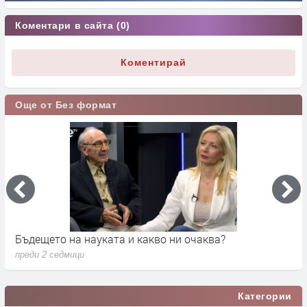
Коментари в сайта (0)
Коментирай
Още от Без формат
Бъдещето на науката и какво ни очаква?
Д
преди 2 седмици
п
Категории