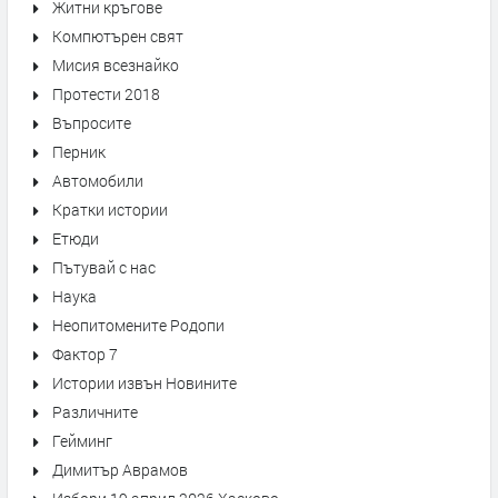
Житни кръгове
Компютърен свят
Мисия всезнайко
Протести 2018
Въпросите
Перник
Автомобили
Кратки истории
Етюди
Пътувай с нас
Наука
Неопитомените Родопи
Фактор 7
Истории извън Новините
Различните
Гейминг
Димитър Аврамов