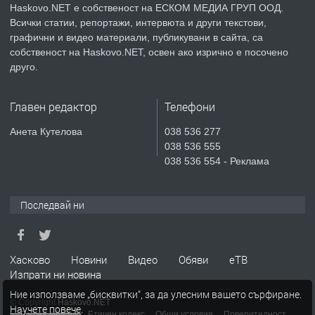
Haskovo.NET е собственост на ЕСКОМ МЕДИА ГРУП ООД.
Всички статии, репортажи, интервюта и други текстови,
преди 5 дни
графични и видео материали, публикувани в сайта, са
собственост на Haskovo.NET, освен ако изрично е посочено
ПРЕДЛАГА
Продавам парцел в гр. Хасково кв.
друго.
Хисаря до ток, вода,канализация,
асфалт 0889 537 426
Главен редактор
Телефони
преди 5 дни
Анета Кутелова
038 536 277
038 536 555
ПРЕДЛАГА
СГЛОБЯВАНЕ НА МЕБЕЛИ.
038 536 554 - Реклама
Последвай ни
преди 5 дни
ПРЕДЛАГА
№4119 Едностаен обзаведен
Хасково
Новини
Видео
Обяви
еТВ
апартамент под наем в кв.
Изпрати ни новина
Училищни, гр. Хасково.
Ние използваме „бисквитки“, за да улесним вашето сърфиране.
© Copyright
Haskovo.NET
Научете повече
.
преди 5 дни
Пълна версия
Етичен кодекс
Общи условия
Поверителност