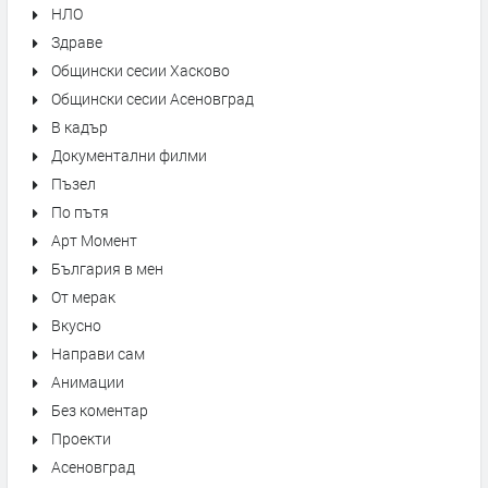
НЛО
Здраве
Общински сесии Хасково
Общински сесии Асеновград
В кадър
Документални филми
Пъзел
По пътя
Арт Момент
България в мен
От мерак
Вкусно
Направи сам
Анимации
Без коментар
Проекти
Асеновград