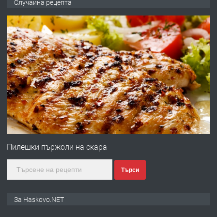
Случайна рецепта
ОБОРУДВАН ТРИСТАЕН
АПАРТАМЕНТ В ЦЕНТЪРА НА ГР.
ХАСКОВО
преди 4 дни
ПРЕДЛАГА
Давам гараж под наем
преди 4 дни
ПРЕДЛАГА
№4120 Магазин/Офис под наем в кв.
Любен Каравелов, Хасково-близо до
Пилешки пържоли на скара
градската градина!
Търси
преди 4 дни
ПРЕДЛАГА
ПРОСТОРЕН ТРИСТАЕН
За Haskovo.NET
АПАРТАМЕНТ В НОВА СГРАДА КВ.
КУБА