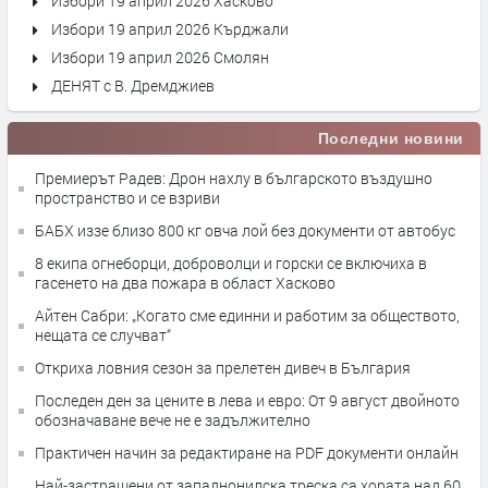
Избори 19 април 2026 Хасково
Избори 19 април 2026 Кърджали
Избори 19 април 2026 Смолян
ДЕНЯТ с В. Дремджиев
Последни новини
Премиерът Радев: Дрон нахлу в българското въздушно
пространство и се взриви
БАБХ иззе близо 800 кг овча лой без документи от автобус
8 екипа огнеборци, доброволци и горски се включиха в
гасенето на два пожара в област Хасково
Айтен Сабри: „Когато сме единни и работим за обществото,
нещата се случват“
Откриха ловния сезон за прелетен дивеч в България
Последен ден за цените в лева и евро: От 9 август двойното
обозначаване вече не е задължително
Практичен начин за редактиране на PDF документи онлайн
Най-застрашени от западнонилска треска са хората над 60