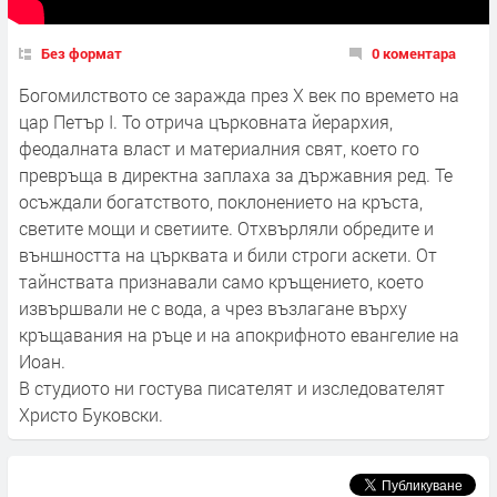
Без формат
0 коментара
Богомилството се заражда през X век по времето на
цар Петър I. То отрича църковната йерархия,
феодалната власт и материалния свят, което го
превръща в директна заплаха за държавния ред. Те
осъждали богатството, поклонението на кръста,
светите мощи и светиите. Отхвърляли обредите и
външността на църквата и били строги аскети. От
тайнствата признавали само кръщението, което
извършвали не с вода, а чрез възлагане върху
кръщавания на ръце и на апокрифното евангелие на
Иоан.
В студиото ни гостува писателят и изследователят
Христо Буковски.