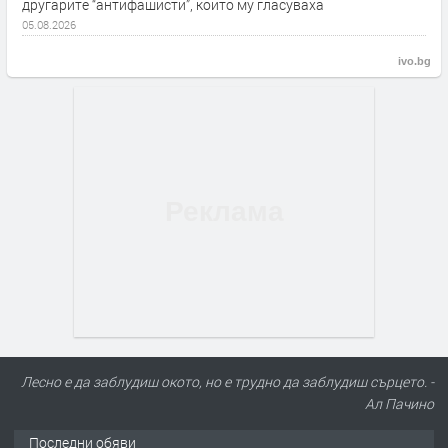
другарите “антифашисти”, които му гласуваха
05.08.2026
ivo.bg
Лесно е да заблудиш окото, но е трудно да заблудиш сърцето. -
Ал Пачино
Последни обяви