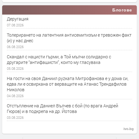
Блогове
Деругация
07.08.2026
Толерирането на латентния антисемитизъм е тревожен факт
(и) у нас днес
06.08.2026
Скандал с нацисти гърми, а Той мълчи солидарно с
другарите “антифашисти”, които му гласуваха
05.08.2026
На гости на своя Даниил руzката Митрофанова е у дома си,
едва ли е освиркана от верващите на Атанас Трендафилов
Николов
04.08.2026
Отстъпление на Даниел Вълчев с бой (по врага Андрей
Гюров) и в подкрепа на др. Йотова
03.08.2026
ivo.bg