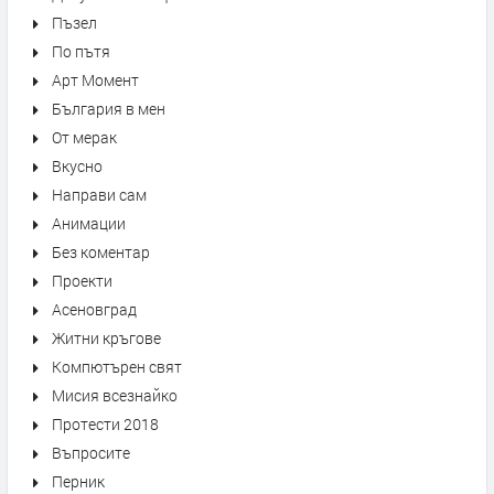
Пъзел
По пътя
Арт Момент
България в мен
От мерак
Вкусно
Направи сам
Анимации
Без коментар
Проекти
Асеновград
Житни кръгове
Компютърен свят
Мисия всезнайко
Протести 2018
Въпросите
Перник