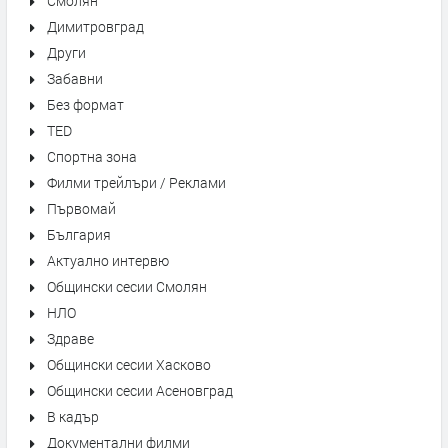
Смолян
Димитровград
Други
Забавни
Без формат
TED
Спортна зона
Филми трейлъри / Реклами
Първомай
България
Актуално интервю
Общински сесии Смолян
НЛО
Здраве
Общински сесии Хасково
Общински сесии Асеновград
В кадър
Документални филми