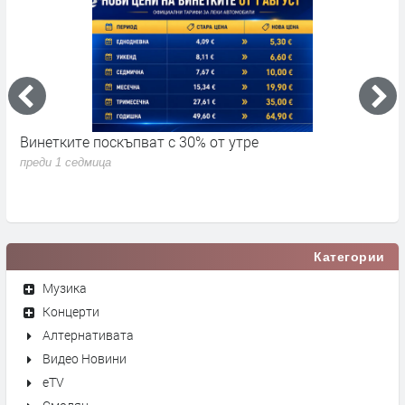
Винетките поскъпват с 30% от утре
3
д
преди 1 седмица
п
Категории
Музика
Концерти
Алтернативата
Видео Новини
eTV