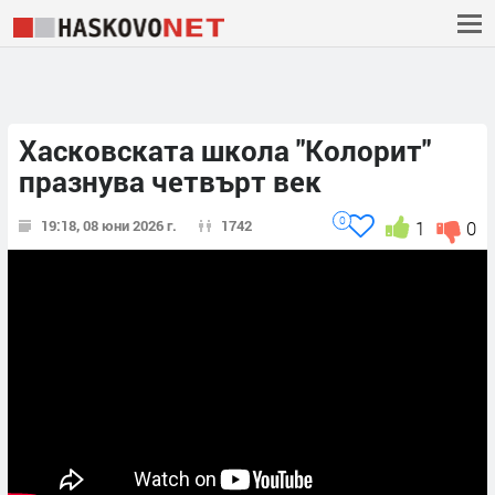
Хасковската школа "Колорит"
празнува четвърт век
0
19:18, 08 юни 2026 г.
1742
1
0