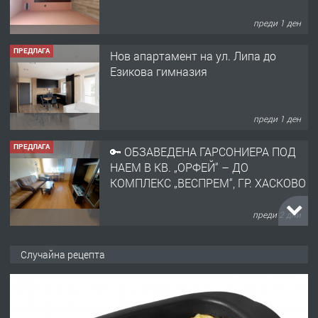
преди 1 ден
ПРЕДЛАГА
Нов апартамент на ул. Липа до
Езикова гимназия
преди 1 ден
ПРЕДЛАГА
🔑 ОБЗАВЕДЕНА ГАРСОНИЕРА ПОД
НАЕМ В КВ. „ОРФЕЙ“ – ДО
КОМПЛЕКС „ВЕСПРЕМ“, ГР. ХАСКОВО
преди 2 дни
ПРЕДЛАГА
НАПЪЛНО ОБЗАВЕДЕН И
Случайна рецепта
ОБОРУДВАН ТРИСТАЕН
АПАРТАМЕНТ В ЦЕНТЪРА НА ГР.
ХАСКОВО
преди 3 дни