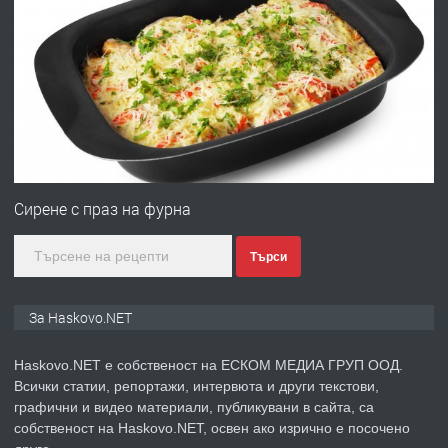
ПРЕДЛАГА
Давам гараж под наем
преди 3 дни
ПРЕДЛАГА
№4120 Магазин/Офис под наем в кв.
Любен Каравелов, Хасково-близо до
Сирене с праз на фурна
градската градина!
Търси
преди 3 дни
ПРЕДЛАГА
ПРОСТОРЕН ТРИСТАЕН
За Haskovo.NET
АПАРТАМЕНТ В НОВА СГРАДА КВ.
КУБА
Haskovo.NET е собственост на ЕСКОМ МЕДИА ГРУП ООД.
Всички статии, репортажи, интервюта и други текстови,
преди 4 дни
графични и видео материали, публикувани в сайта, са
собственост на Haskovo.NET, освен ако изрично е посочено
ПРЕДЛАГА
Продавам парцел в гр. Хасково кв.