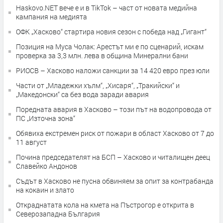
Haskovo.NET вече е и в TikTok – част от новата медийна
кампания на медията
ОФК „Хасково“ стартира новия сезон с победа над „Гигант“
Позиция на Муса Чолак: Арестът ми е по сценарий, искам
проверка за 3,3 млн. лева в община Минерални бани
РИОСВ – Хасково наложи санкции за 14 420 евро през юли
Части от „Младежки хълм“, „Хисаря“, „Тракийски“ и
„Македонски“ са без вода заради авария
Поредната авария в Хасково – този път на водопровода от
ПС „Източна зона“
Обявиха екстремен риск от пожари в област Хасково от 7 до
11 август
Почина председателят на БСП – Хасково и читалищен деец
Славейко Андонов
Съдът в Хасково не пусна обвиняем за опит за контрабанда
на кокаин и злато
Откраднатата кола на кмета на Пъстрогор е открита в
Северозападна България