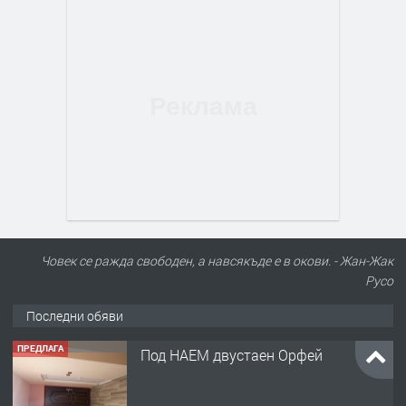
Човек се ражда свободен, а навсякъде е в окови. - Жан-Жак
Русо
Последни обяви
ПРЕДЛАГА
Под НАЕМ двустаен Орфей