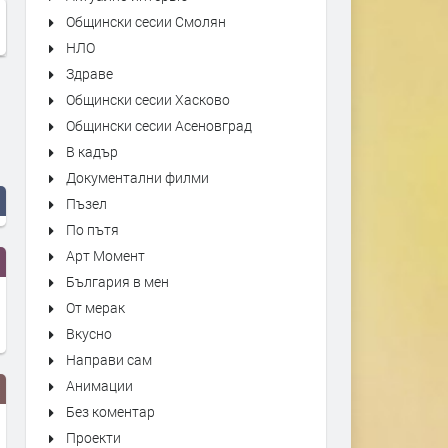
Общински сесии Смолян
НЛО
Здраве
Общински сесии Хасково
Общински сесии Асеновград
В кадър
Документални филми
Пъзел
По пътя
Арт Момент
България в мен
От мерак
Вкусно
Направи сам
Анимации
Без коментар
Проекти