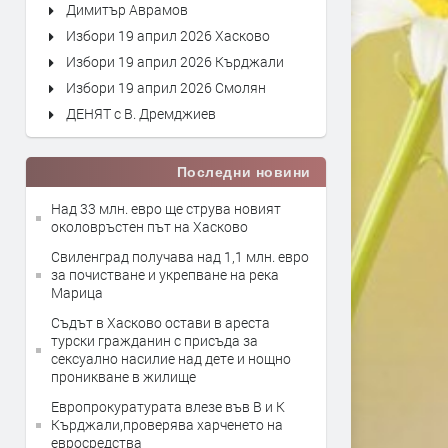
Димитър Аврамов
Избори 19 април 2026 Хасково
Избори 19 април 2026 Кърджали
Избори 19 април 2026 Смолян
ДЕНЯТ с В. Дремджиев
Последни новини
Над 33 млн. евро ще струва новият
околовръстен път на Хасково
Свиленград получава над 1,1 млн. евро
за почистване и укрепване на река
Марица
Съдът в Хасково остави в ареста
турски гражданин с присъда за
сексуално насилие над дете и нощно
проникване в жилище
Европрокуратурата влезе във В и К
Кърджали,проверява харченето на
евросредства