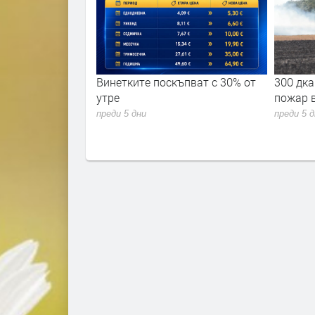
ремериха сили в
Винетките поскъпват с 30% от
300 дка
 академия 2026"
утре
пожар 
преди 5 дни
преди 5 