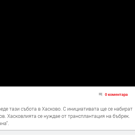
0 коментара
еде тази събота в Хасково. С инициативата ще се набират
ов. Хасковлията се нуждае от трансплантация на бъбрек.
на“.