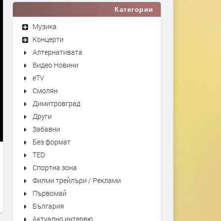
Категории
Музика
Концерти
Алтернативата
Видео Новини
eTV
Смолян
Димитровград
Други
Забавни
Без формат
TED
Спортна зона
Филми трейлъри / Реклами
Първомай
България
Актуално интервю