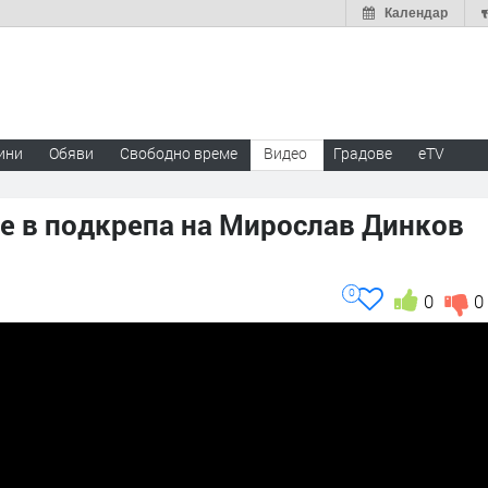
Календар
ини
Обяви
Свободно време
Видео
Градове
eTV
е в подкрепа на Мирослав Динков
0
0
0