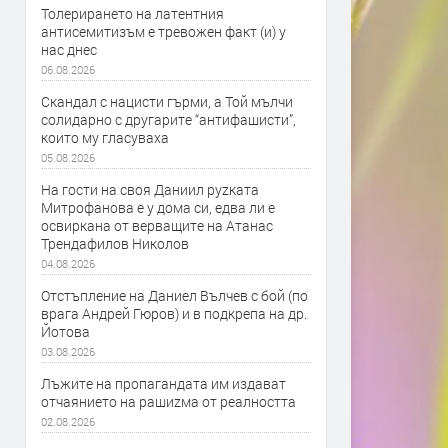
Толерирането на латентния
антисемитизъм е тревожен факт (и) у
нас днес
06.08.2026
Скандал с нацисти гърми, а Той мълчи
солидарно с другарите “антифашисти”,
които му гласуваха
05.08.2026
На гости на своя Даниил руzката
Митрофанова е у дома си, едва ли е
освиркана от верващите на Атанас
Трендафилов Николов
04.08.2026
Отстъпление на Даниел Вълчев с бой (по
врага Андрей Гюров) и в подкрепа на др.
Йотова
03.08.2026
Лъжите на пропагандата им издават
отчаянието на рашиzма от реалността
02.08.2026