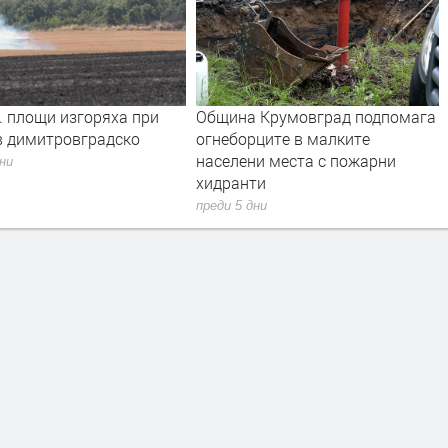
. площи изгоряха при
Община Крумовград подпомага
в димитровградско
огнеборците в малките
населени места с пожарни
дни
хидранти
преди 5 дни