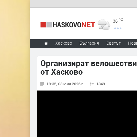
°C
36
Хасково
България
Светът
Нов
Организират велошестви
от Хасково
19:35, 03 юни 2026 г.
1849