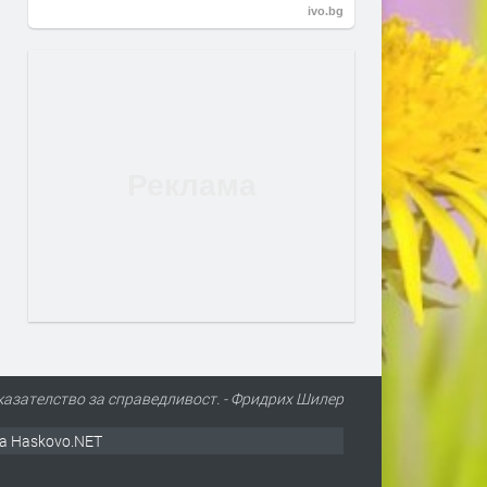
ivo.bg
казателство за справедливост. - Фридрих Шилер
а Haskovo.NET