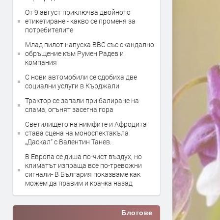
От 9 август приключва двойното
етикетиране - какво се променя за
потребителите
Млад пилот напуска ВВС със скандално
обръщение към Румен Радев и
компания
С нови автомобили се сдобиха две
социални услуги в Кърджали
Трактор се запали при балиране на
слама, огънят засегна гора
Светилището на нимфите и Афродита
става сцена на моноспектакъла
„Даскал“ с Валентин Танев.
В Европа се диша по-чист въздух, но
климатът изпраща все по-тревожни
сигнали- В България показваме как
можем да правим и крачка назад
Блогове