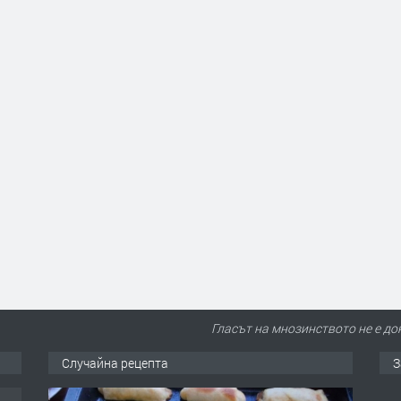
Гласът на мнозинството не е до
Случайна рецепта
З