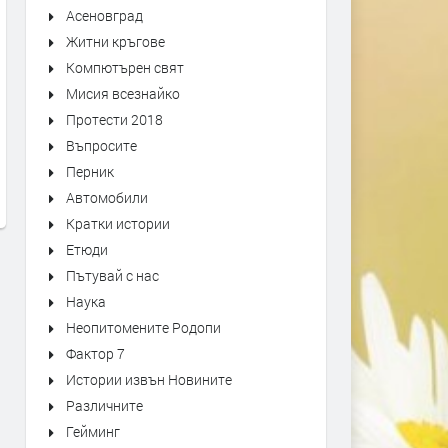
Асеновград
Житни кръгове
Компютърен свят
Мисия всезнайко
Първо издание на „Записки по
Оставиха в ареста трима
Протести 2018
българските въстания“ от 1892
мъже, обвинени в побой 
Въпросите
г. може да се види в архива на
спасител. Роднините им
Перник
Кърджали
окупираха съда
Автомобили
преди 5 дни
преди 6 дни
Кратки истории
Етюди
Пътувай с нас
Наука
Неопитомените Родопи
Фактор 7
Истории извън Новините
Различните
Гейминг