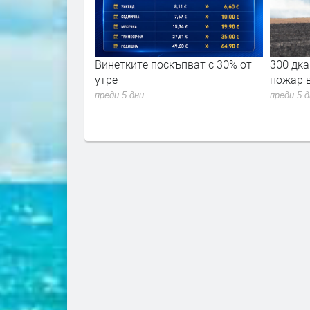
ремериха сили в
Винетките поскъпват с 30% от
300 дка
 академия 2026"
утре
пожар 
преди 5 дни
преди 5 