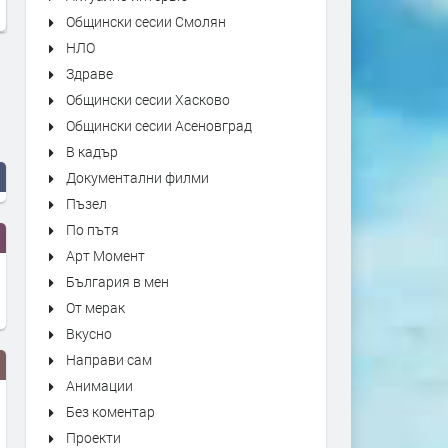
Общински сесии Смолян
НЛО
Здраве
Общински сесии Хасково
Общински сесии Асеновград
В кадър
Документални филми
Пъзел
По пътя
Арт Момент
България в мен
От мерак
Вкусно
Направи сам
Анимации
Без коментар
Проекти