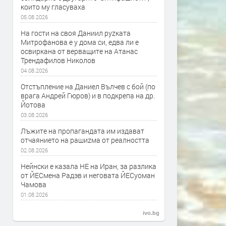
които му гласуваха
05.08.2026
На гости на своя Даниил руzката
Митрофанова е у дома си, едва ли е
освиркана от верващите на Атанас
Трендафилов Николов
04.08.2026
Отстъпление на Даниел Вълчев с бой (по
врага Андрей Гюров) и в подкрепа на др.
Йотова
03.08.2026
Лъжите на пропагандата им издават
отчаянието на рашиzма от реалността
02.08.2026
Нейнски е казала НЕ на Иран, за разлика
от ЙЕСмена Радэв и неговата ЙЕСуоман
Чамова
01.08.2026
ivo.bg