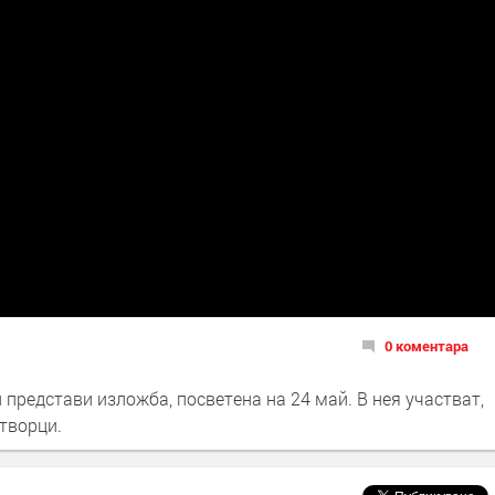
0 коментара
представи изложба, посветена на 24 май. В нея участват,
 творци.