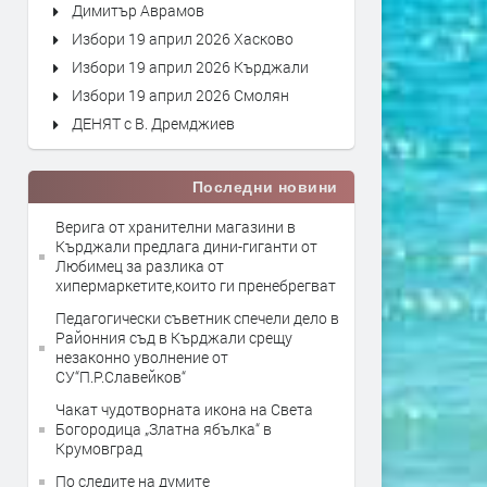
Димитър Аврамов
Избори 19 април 2026 Хасково
Избори 19 април 2026 Кърджали
Избори 19 април 2026 Смолян
ДЕНЯТ с В. Дремджиев
Последни новини
Верига от хранителни магазини в
Кърджали предлага дини-гиганти от
Любимец за разлика от
хипермаркетите,които ги пренебрегват
Педагогически съветник спечели дело в
Районния съд в Кърджали срещу
незаконно уволнение от
СУ“П.Р.Славейков“
Чакат чудотворната икона на Света
Богородица „Златна ябълка“ в
Крумовград
По следите на думите