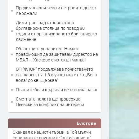
Предимно слънчево и ветровито днес в
Кърджали
Димитровград отново стана
бригадирска столица по повод 80
години от организираното бригадирско
движение
Областният управител: Нямам
правомощия да защитавам директор на
МБАЛ – Хасково с изтекъл мандат
ОП "ФЛОР" продължава почистването
на главен път I-6 в участъка от кв. „Бела
вода“ до кв. „Църква“
Първите бели щъркели вече поеха на юг
Сметната палата ще провeрява
Пеевски за конфликт на интереси
Блогове
Скандал с нацисти гърми, а Той мълчи
солидарно с другарите “антифашисти”,