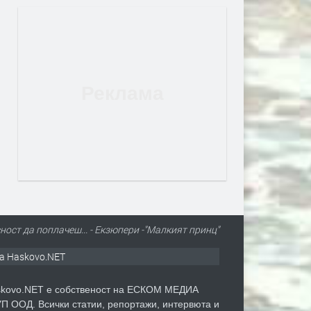
ност да поплачеш... - Екзюпери -"Малкият принц"
а Haskovo.NET
kovo.NET е собственост на ЕСКОМ МЕДИА
П ООД. Всички статии, репортажи, интервюта и