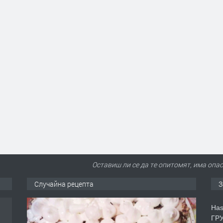
Оставиш ли се да те опитомят, има опас
Случайна рецепта
З
Has
ГРУ