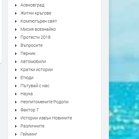
Асеновград
Житни кръгове
Компютърен свят
Първо издание на „Записки по
Оставиха в ареста трима
Мисия всезнайко
българските въстания“ от 1892
мъже, обвинени в побой 
Протести 2018
г. може да се види в архива на
спасител. Роднините им
Въпросите
Кърджали
окупираха съда
Перник
преди 5 дни
преди 6 дни
Автомобили
Кратки истории
Етюди
Пътувай с нас
Наука
Неопитомените Родопи
Фактор 7
Истории извън Новините
Различните
Гейминг