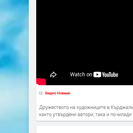
Видео Новини
Дружеството на художниците в Кърджали 
както утвърдени автори, така и по-млади