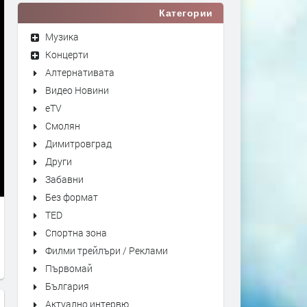
Категории
Музика
Концерти
Алтернативата
Видео Новини
eTV
Смолян
Димитровград
Други
Забавни
Без формат
TED
Спортна зона
Филми трейлъри / Реклами
Първомай
България
Актуално интервю