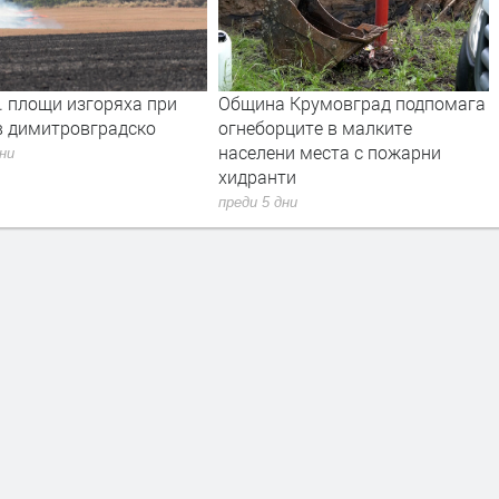
. площи изгоряха при
Община Крумовград подпомага
в димитровградско
огнеборците в малките
населени места с пожарни
дни
хидранти
преди 5 дни