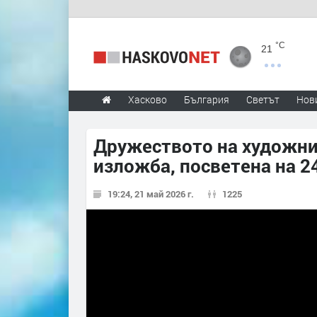
°C
21
Хасково
България
Светът
Нов
Дружеството на художни
изложба, посветена на 2
19:24, 21 май 2026 г.
1225