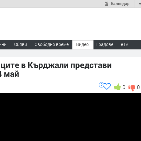
Календар
ини
Обяви
Свободно време
Видео
Градове
eTV
ците в Кърджали представи
4 май
0
0
0