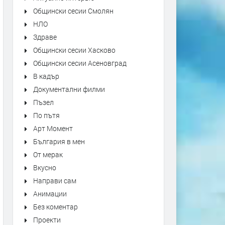
Общински сесии Смолян
НЛО
Здраве
Общински сесии Хасково
Общински сесии Асеновград
В кадър
Документални филми
Пъзел
По пътя
Арт Момент
България в мен
От мерак
Вкусно
Направи сам
Анимации
Без коментар
Проекти