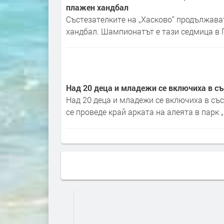
плажен хандбал
Състезателките на „Хасково“ продължава
хандбал. Шампионатът е тази седмица в 
Над 20 деца и младежи се включиха в с
Над 20 деца и младежи се включиха в съ
се проведе край арката на алеята в парк „