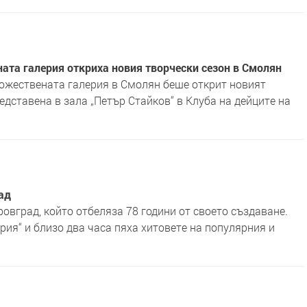
ата галерия откриха новия творчески сезон в Смолян
ожествената галерия в Смолян беше открит новият
редставена в зала „Петър Стайков“ в Клуба на дейците на
ад
овград, който отбеляза 78 години от своето създаване.
ия“ и близо два часа пяха хитовете на популярния и