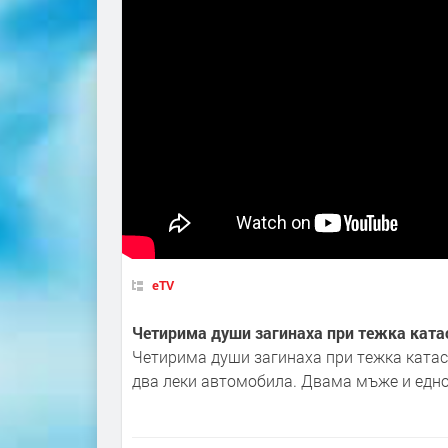
eTV
Четирима души загинаха при тежка ката
Четирима души загинаха при тежка катас
два леки автомобила. Двама мъже и едно 