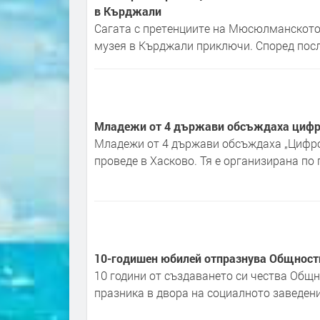
в Кърджали
Сагата с претенциите на Мюсюлманското 
музея в Кърджали приключи. Според посл
Младежи от 4 държави обсъждаха цифро
Младежи от 4 държави обсъждаха „Цифров
проведе в Хасково. Тя е организирана по п
10-годишен юбилей отпразнува Общностн
10 години от създаването си чества Общн
празника в двора на социалното заведен