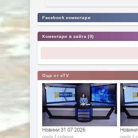
Facebook коментари
Коментари в сайта (0)
Още от eTV
2026
Новини 30 07 2026
Новини
преди 1 седмица
преди 1