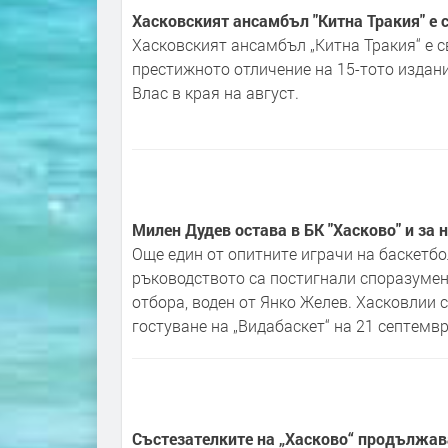
Хасковският ансамбъл "Китна Тракия" е
Хасковският ансамбъл „Китна Тракия“ е 
престижното отличение на 15-тото издание
Влас в края на август.
Милен Дудев остава в БК "Хасково" и за 
Още един от опитните играчи на баскетбол
ръководството са постигнали споразумени
отбора, воден от Янко Желев. Хасковлии с
гостуване на „Видабаскет“ на 21 септемвр
Състезателките на „Хасково“ продължав