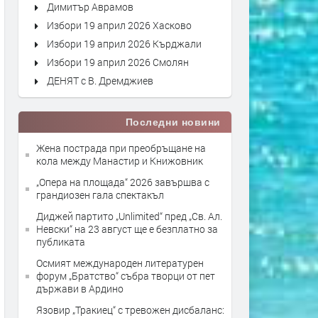
Димитър Аврамов
Избори 19 април 2026 Хасково
Избори 19 април 2026 Кърджали
Избори 19 април 2026 Смолян
ДЕНЯТ с В. Дремджиев
Последни новини
Жена пострада при преобръщане на
кола между Манастир и Книжовник
„Опера на площада“ 2026 завършва с
грандиозен гала спектакъл
Диджей партито „Unlimited“ пред „Св. Ал.
Невски“ на 23 август ще е безплатно за
публиката
Осмият международен литературен
форум „Братство“ събра творци от пет
държави в Ардино
Язовир „Тракиец“ с тревожен дисбаланс: