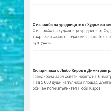
С изложба на уредниците от Художествен
С изложба на художници-уредници от Худ
творчески сезон в родопския град. Тя е п
културата.
Хиляди пяха с Любо Киров в Димитровгр
Грандиозна заря освети небето на Димитр
Над 5 000 души изпълниха площад „Българ
обичан поп-изпълнител Люби Киров.