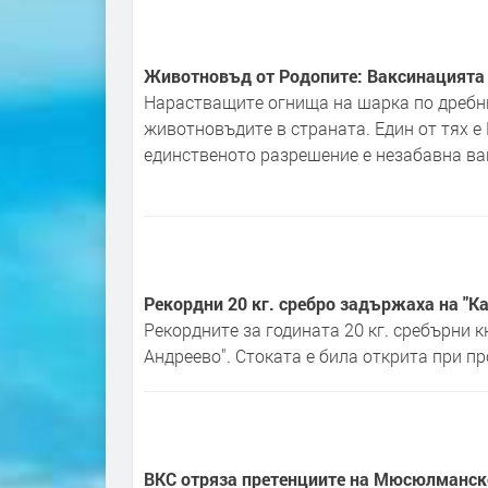
Животновъд от Родопите: Ваксинацията 
Нарастващите огнища на шарка по дребни
животновъдите в страната. Един от тях е
единственото разрешение е незабавна ва
Рекордни 20 кг. сребро задържаха на "К
Рекордните за годината 20 кг. сребърни 
Андреево". Стоката е била открита при п
ВКС отряза претенциите на Мюсюлманско