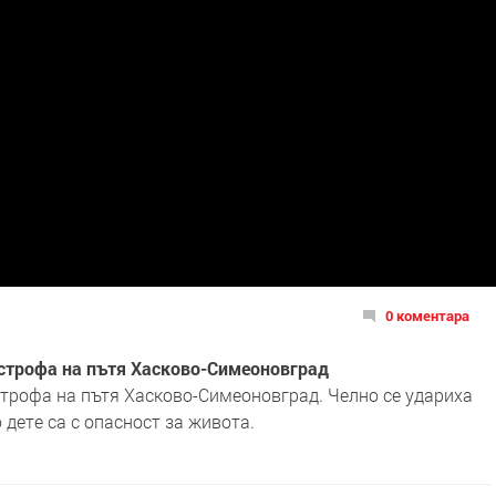
0 коментара
строфа на пътя Хасково-Симеоновград
трофа на пътя Хасково-Симеоновград. Челно се удариха
дете са с опасност за живота.