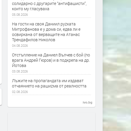
солидарно с другарите “антифашисти”,
които му гласуваха
05.08.2026
На гости на своя Даниил руzката
Митрофанова е у дома си, едва ли е
освиркана от верващите на Атанас
Трендафилов Николов
04.08.2026
Отстъпление на Даниел Вълчев с бой (по
врага Андрей Гюров) и в подкрепа на др.
Йотова
03.08.2026
Лъжите на пропагандата им издават
отчаянието на рашиzма от реалността
02.08.2026
ivo.bg