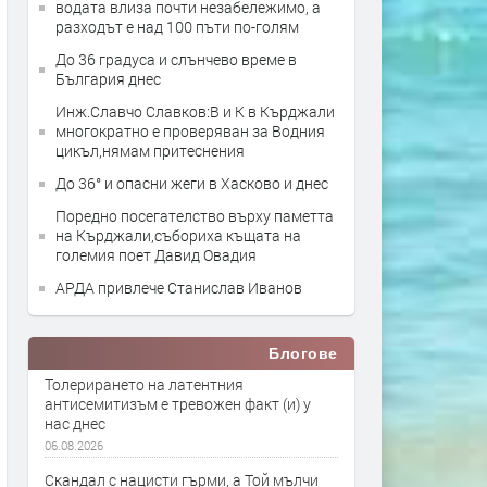
водата влиза почти незабележимо, а
разходът е над 100 пъти по-голям
До 36 градуса и слънчево време в
България днес
Инж.Славчо Славков:В и К в Кърджали
многократно е проверяван за Водния
цикъл,нямам притеснения
До 36° и опасни жеги в Хасково и днес
Поредно посегателство върху паметта
на Кърджали,събориха къщата на
големия поет Давид Овадия
АРДА привлече Станислав Иванов
Блогове
Толерирането на латентния
антисемитизъм е тревожен факт (и) у
нас днес
06.08.2026
Скандал с нацисти гърми, а Той мълчи