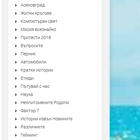
Асеновград
Житни кръгове
Компютърен свят
Мисия всезнайко
Протести 2018
Въпросите
Перник
Автомобили
Кратки истории
Етюди
Пътувай с нас
Наука
Неопитомените Родопи
Фактор 7
Истории извън Новините
Различните
Гейминг