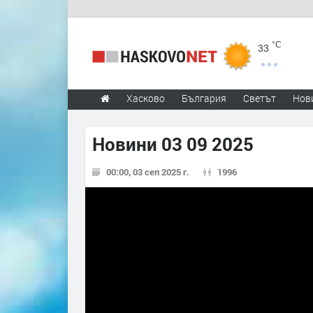
°C
33
Хасково
България
Светът
Нов
Новини 03 09 2025
00:00, 03 сеп 2025 г.
1996