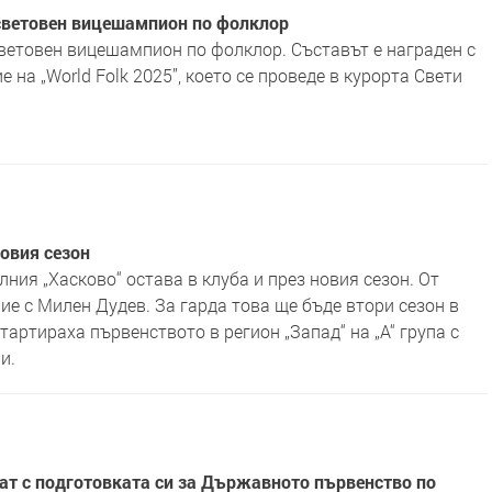
 световен вицешампион по фолклор
световен вицешампион по фолклор. Съставът е награден с
 на „World Folk 2025”, което се проведе в курорта Свети
новия сезон
ния „Хасково“ остава в клуба и през новия сезон. От
е с Милен Дудев. За гарда това ще бъде втори сезон в
тартираха първенството в регион „Запад“ на „А“ група с
и.
ат с подготовката си за Държавното първенство по