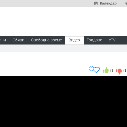
Календар
ини
Обяви
Свободно време
Видео
Градове
eTV
0
0
0