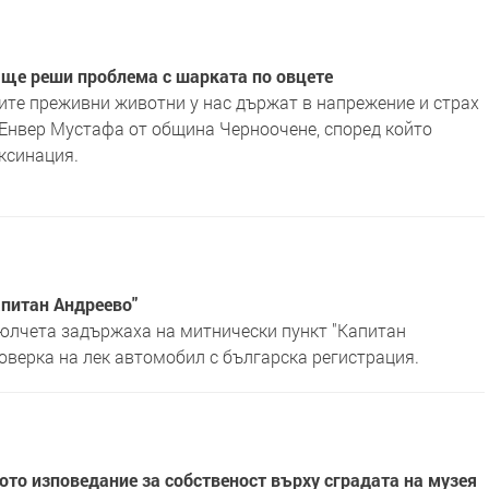
ще реши проблема с шарката по овцете
те преживни животни у нас държат в напрежение и страх
 Енвер Мустафа от община Черноочене, според който
ксинация.
апитан Андреево"
кюлчета задържаха на митнически пункт "Капитан
роверка на лек автомобил с българска регистрация.
то изповедание за собственост върху сградата на музея