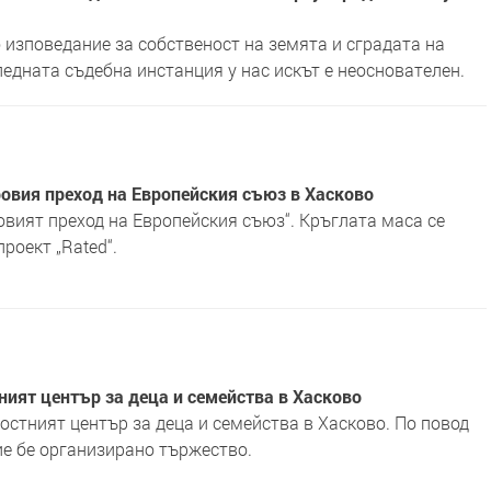
изповедание за собственост на земята и сградата на
едната съдебна инстанция у нас искът е неоснователен.
вия преход на Европейския съюз в Хасково
ият преход на Европейския съюз“. Кръглата маса се
роект „Rated“.
ият център за деца и семейства в Хасково
остният център за деца и семейства в Хасково. По повод
ие бе организирано тържество.