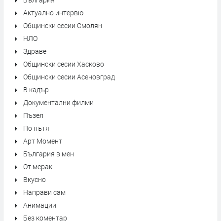
Актуално интервю
Общински сесии Смолян
НЛО
Здраве
Общински сесии Хасково
Общински сесии Асеновград
В кадър
Документални филми
Пъзел
По пътя
Арт Момент
България в мен
От мерак
Вкусно
Направи сам
Анимации
Без коментар