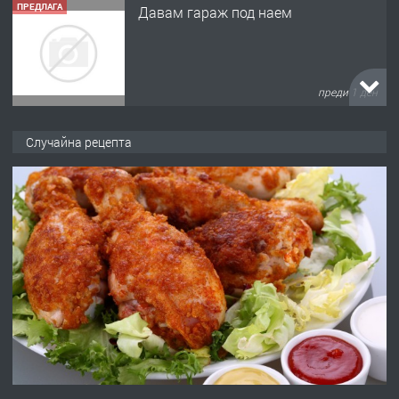
ПРЕДЛАГА
Давам гараж под наем
преди 1 ден
ПРЕДЛАГА
№4120 Магазин/Офис под наем в кв.
Случайна рецепта
Любен Каравелов, Хасково-близо до
градската градина!
преди 2 дни
ПРЕДЛАГА
ПРОСТОРЕН ТРИСТАЕН
АПАРТАМЕНТ В НОВА СГРАДА КВ.
КУБА
преди 2 дни
ПРЕДЛАГА
Продавам парцел в гр. Хасково кв.
Хисаря до ток, вода,канализация,