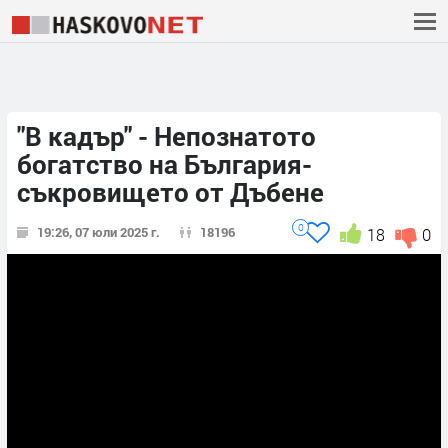
"В кадър" - Непознатото
богатство на България-
съкровището от Дъбене
0
19:26, 07 юли 2025 г.
18196
18
0