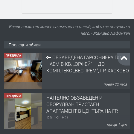
Всеки ласкател живее за сметка на някой, който се вслушва в
него. - Жан дьо Лафонтен
Последни обяви
ПРЕДЛАГА
🔑 ОБЗАВЕДЕНА ГАРСОНИЕРА ПОД
НАЕМ В КВ. „ОРФЕЙ“ – ДО
КОМПЛЕКС „ВЕСПРЕМ“, ГР. ХАСКОВО
преди 22 часа
ПРЕДЛАГА
НАПЪЛНО ОБЗАВЕДЕН И
ОБОРУДВАН ТРИСТАЕН
АПАРТАМЕНТ В ЦЕНТЪРА НА ГР.
ХАСКОВО
преди 1 ден