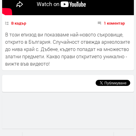
В кадър
1 коментар
В този епизод ви показваме най-новото съкровище,
открито в България. Случайност отвежда археолозите
до нива край с. Дъбене, където попадат на множество
златни предмети. Какво прави откритието уникално -
вижте във видеото!