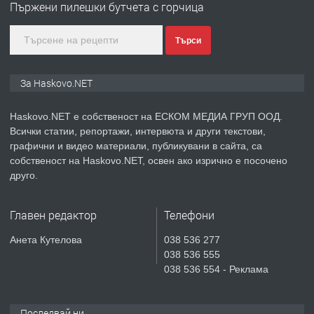
Пържени пилешки бутчета с горчица
асфалт 0889 537 426
преди 2 дни
Търси
ПРЕДЛАГА
СГЛОБЯВАНЕ НА МЕБЕЛИ.
За Haskovo.NET
Haskovo.NET е собственост на ЕСКОМ МЕДИА ГРУП ООД.
Всички статии, репортажи, интервюта и други текстови,
преди 2 дни
графични и видео материали, публикувани в сайта, са
собственост на Haskovo.NET, освен ако изрично е посочено
ПРЕДЛАГА
№4119 Едностаен обзаведен
друго.
апартамент под наем в кв.
Училищни, гр. Хасково.
Главен редактор
Телефони
преди 3 дни
Анета Кутелова
038 536 277
038 536 555
ПРЕДЛАГА
Къртене на бетон! Събаряне на
038 536 554 - Реклама
сгради!
Последвай ни