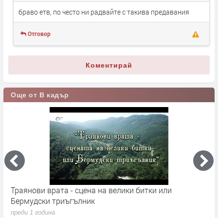
браво етв, по често ни радвайте с такива предавания
Отговор
Коментирай
Още от В кадър
Траянови врата - сцена на велики битки или
"
Бермудски триъгълник
п
преди 1 година