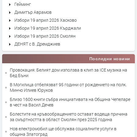
Гейминг
Димитър Аврамов
Избори 19 април 2026 Хасково
Избори 19 април 2026 Кърджали
Избори 19 април 2026 Смолян
ДЕНЯТ с В. Дремджиев
Последни новини
Провокация: Белият дом използва в клип за ICE музика на
Бед Бъни
В Могилица отбелязват 95 години от рождението на полк.
Минчо Илиев Юруков
Близо 1600 книги събра инициативата на Община Чепеларе
в чест на Васил Дечев
Болестите на кръвообращението остават водеща причина
за смъртността в област Смолян през 2025 година
Нов електромобил ще обслужва социалните услуги в
община Златоград