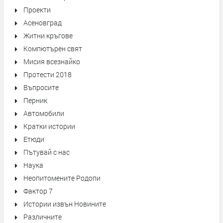
Проекти
Асеновград
Житни кръгове
Компютърен свят
Мисия всезнайко
Протести 2018
Въпросите
Перник
Автомобили
Кратки истории
Етюди
Пътувай с нас
Наука
Неопитомените Родопи
Фактор 7
Истории извън Новините
Различните