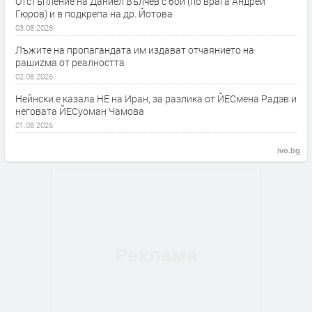
Отстъпление на Даниел Вълчев с бой (по врага Андрей
Гюров) и в подкрепа на др. Йотова
03.08.2026
Лъжите на пропагандата им издават отчаянието на
рашиzма от реалността
02.08.2026
Нейнски е казала НЕ на Иран, за разлика от ЙЕСмена Радэв и
неговата ЙЕСуоман Чамова
01.08.2026
ivo.bg