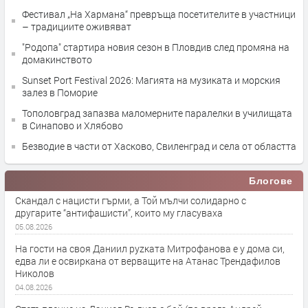
Фестивал „На Хармана“ превръща посетителите в участници
– традициите оживяват
"Родопа" стартира новия сезон в Пловдив след промяна на
домакинството
Sunset Port Festival 2026: Магията на музиката и морския
залез в Поморие
Тополовград запазва маломерните паралелки в училищата
в Синапово и Хлябово
Безводие в части от Хасково, Свиленград и села от областта
Блогове
Скандал с нацисти гърми, а Той мълчи солидарно с
другарите “антифашисти”, които му гласуваха
05.08.2026
На гости на своя Даниил руzката Митрофанова е у дома си,
едва ли е освиркана от верващите на Атанас Трендафилов
Николов
04.08.2026