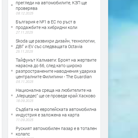
прегледи на автомобилите, КЗП ще
проверява
08.12.2025
България е №1 в ЕС по ръст в
продажбите на хибридни коли
27.11.2025
Skoda ще развихри дизайн, технологии,
ДВГ и EV със следващата Octavia
25.11.2025
Тайфунът Калмаеги: Броят на жертвите
нарасна до 66, след като широко
разпространените наводнения удариха
централните Филипини - The Guardian
05.11.2025
Национална среща на любителите на
„Мерцедес“ ще се проведе край Хасково
18.09.2025
Съдбата на европейската автомобилна
индустрия е заложена на карта
11.09.2025
Руският автомобилен пазар е в тотален
колапс