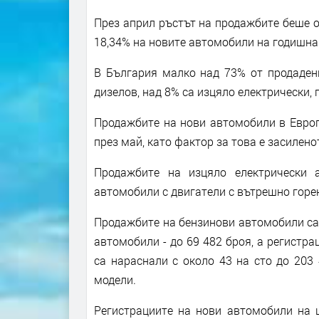
През април ръстът на продажбите беше о
18,34% на новите автомобили на годишна 
В България малко над 73% от продадени
дизелов, над 8% са изцяло електрически, 
Продажбите на нови автомобили в Европ
през май, като фактор за това е засилен
Продажбите на изцяло електрически 
автомобили с двигатели с вътрешно горе
Продажбите на бензинови автомобили са 
автомобили - до 69 482 броя, а регистра
са нараснали с около 43 на сто до 203
модели.
Регистрациите на нови автомобили на ц