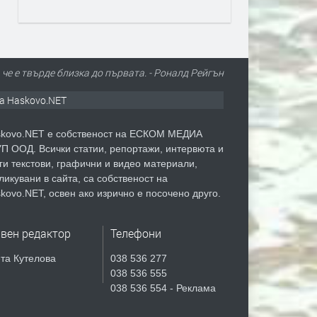
че е твърде близка до първата. - Роналд Рейгън
а Haskovo.NET
kovo.NET е собственост на ЕСКОМ МЕДИА
П ООД. Всички статии, репортажи, интервюта и
ги текстови, графични и видео материали,
ликувани в сайта, са собственост на
kovo.NET, освен ако изрично е посочено друго.
авен редактор
Телефони
та Кутелова
038 536 277
038 536 555
038 536 554 - Реклама