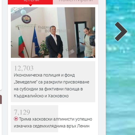
12,703
Икономическа полиция и фонд
„Земеделие“ са разкрили присвояване
на субсидии за фиктивни пасища в
Кърджалийско и Хасковско
7,129
Трима хасковски алпинисти успешно
изкачиха седемхилядника връх Ленин