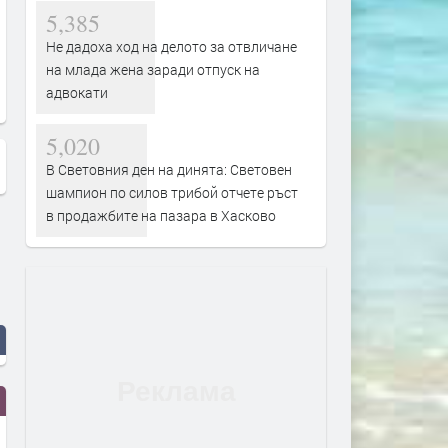
5,385
Не дадоха ход на делото за отвличане
Община Хасково започна акция
Българските улици се пъл
на млада жена заради отпуск на
срещу изоставените
"мръсните" дизели на Ге
адвокати
автомобили
5,020
В Световния ден на динята: Световен
шампион по силов трибой отчете ръст
в продажбите на пазара в Хасково