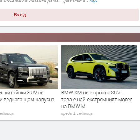
да можете да коментирате. Правилата -
тук
.
Вход
н китайски SUV се
BMW XM не е просто SUV –
и веднага щом напусна
това е най-екстремният модел
на BMW M
седмица
преди 1 седмица