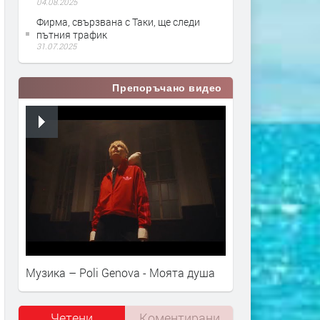
04.08.2025
Фирма, свързвана с Таки, ще следи
пътния трафик
31.07.2025
Препоръчано видео
Музика – Poli Genova - Моята душа
Четени
Коментирани