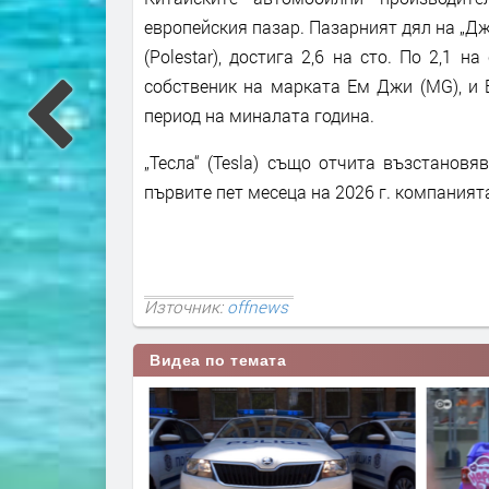
европейския пазар. Пазарният дял на „Джи
(Polestar), достига 2,6 на сто. По 2,1 
собственик на марката Ем Джи (MG), и 
период на миналата година.
„Тесла“ (Tesla) също отчита възстанов
първите пет месеца на 2026 г. компанията
Източник:
offnews
Видеа по темата