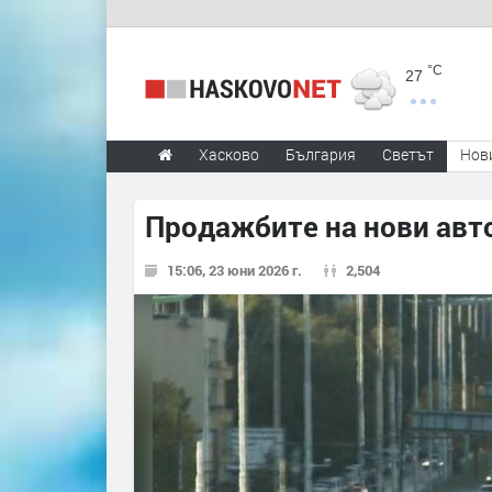
°C
27
Хасково
България
Светът
Нов
Продажбите на нови авто
15:06, 23 юни 2026 г.
2,504