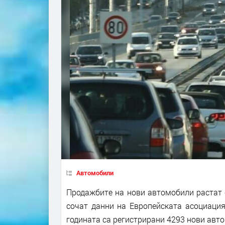
Автомобили
Продажбите на нови автомобили растат с
сочат данни на Европейската асоциация
годината са регистрирани 4293 нови авт