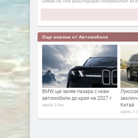
Трябва да сте регистриран потребител за 
Още новини от Автомобили
т пари, без да
BMW ще залее пазара с нови
Луксозе
е зад волана,
автомобили до края на 2027 г.
заключ
азхода на гориво
Китай
преди 3 дни
преди 1 