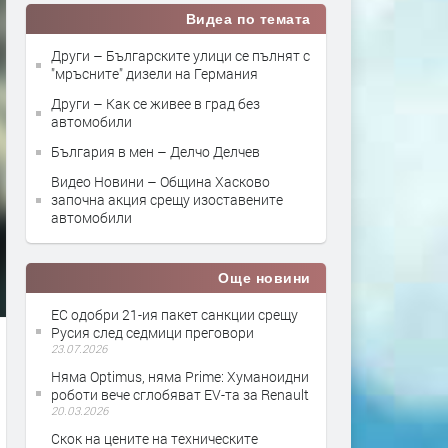
Видеа по темата
Други – Българските улици се пълнят с
"мръсните" дизели на Германия
Други – Как се живее в град без
автомобили
България в мен – Делчо Делчев
Видео Новини – Община Хасково
започна акция срещу изоставените
автомобили
Още новини
ЕС одобри 21-ия пакет санкции срещу
Русия след седмици преговори
23.07.2026
Няма Optimus, няма Prime: Хуманоидни
роботи вече сглобяват EV-та за Renault
20.03.2026
Скок на цените на техническите