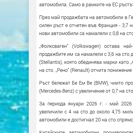
автомобила. Само в рамките на ЕС ръстът
През май продажбата на автомобили в Гер
силен ръст е отчетен във Франция - 3,7 н
нови автомобили са намалели с 0,8 на сто
„Фолксваген“ (Volkswagen) остава на
продажбите им са намалели с 3,6 на сто 
(Stellantis), която обединява марки като „Ф
на сто. „Рено“ (Renault) отчита понижение 
Ръст бележат Бе Ем Ве (BMW), чиито прод
(Mercedes-Benz) с увеличение от 0,7 на сто
За периода януари 2026 г. - май 2026
увеличили с 4 на сто до около 4,75 мил
автомобили е достигнал 20 на сто спрямо 
Китайските автомобилни производит