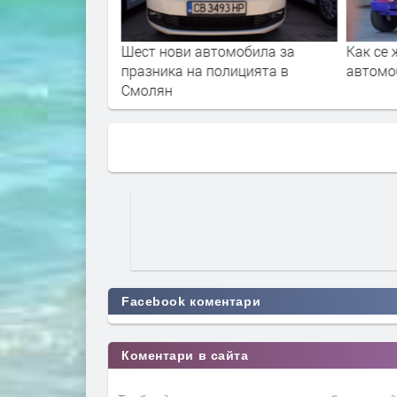
ици се пълнят с
Шест нови автомобила за
Как се 
ели на Германия
празника на полицията в
автомо
Смолян
Facebook коментари
Коментари в сайта