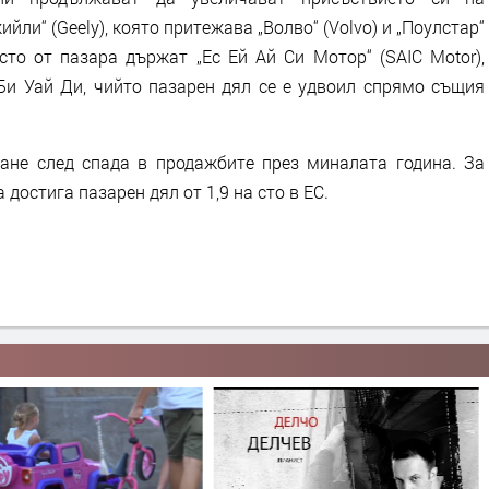
йли“ (Geely), която притежава „Волво“ (Volvo) и „Поулстар“
на сто от пазара държат „Ес Ей Ай Си Мотор“ (SAIC Motor),
Би Уай Ди, чийто пазарен дял се е удвоил спрямо същия
яване след спада в продажбите през миналата година. За
 достига пазарен дял от 1,9 на сто в ЕС.