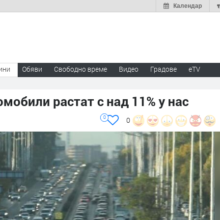
Календар
ини
Обяви
Свободно време
Видео
Градове
eTV
мобили растат с над 11% у нас
0
0