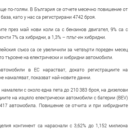
ще по-голям. В България се отчете месечно повишение от
база, като у нас са регистрирани 4742 броя.
те през май нови коли са с бензинов двигател, 9% са с
почти 7% са хибридни, а 1,3% – плъг-ин хибридни.
ейския съюз са се увеличили за четвърти пореден месец
ото търсене на електрически и хибридни автомобили.
автомобили в ЕС нарастват, докато регистрациите на
не намаляват, показват най-новите данни.
намалели с около една пета до 210 383 броя, на дизелови
циите на изцяло електрически автомобили с батерии (BEV)
 417 автомобила. Повишение се отчита и при хибридните
елия континент са нараснали с 3,62% до 1,152 милиона