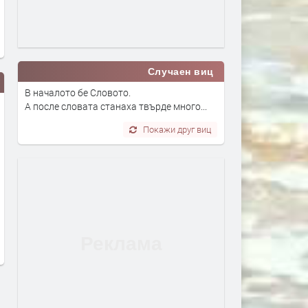
Случаен виц
В началото бе Словото.
А после словата станаха твърде много...
Покажи друг виц
Aston Martin пусна лимитирана
Новата Honda Prelude ви
серия на Vanquish по случай 25-
пленява, без да ви разор
ия му юбилей
преди 2 седмици
преди 2 седмици