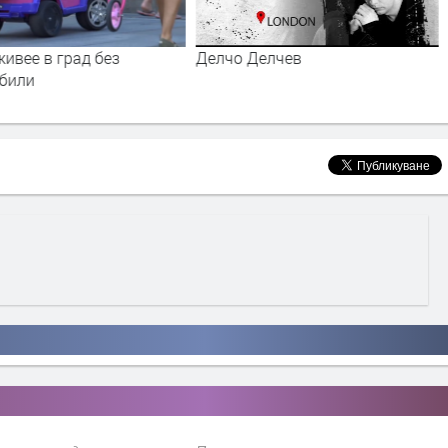
живее в град без
Делчо Делчев
били