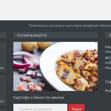
Политиката е втората най-стара професия. Мисля, 
Случайна рецепта
З
Has
ГРУ
дру
пуб
Has
аса
Гл
Ане
Картофи с бекон по немски
ден
Търси