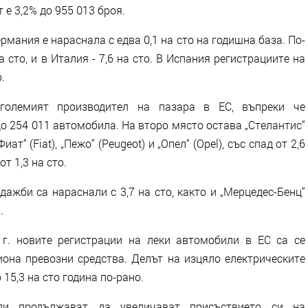
 е 3,2% до 955 013 броя.
мания е нараснала с едва 0,1 на сто на годишна база. По-
а сто, и в Италия - 7,6 на сто. В Испания регистрациите на
.
й-големият производител на пазара в ЕС, въпреки че
до 254 011 автомобила. На второ място остава „Стелантис“
иат“ (Fiat), „Пежо“ (Peugeot) и „Опел“ (Opel), със спад от 2,6
от 1,3 на сто.
ажби са нараснали с 3,7 на сто, както и „Мерцедес-Бенц“
.
 г. новите регистрации на леки автомобили в ЕС са се
иона превозни средства. Делът на изцяло електрическите
15,3 на сто година по-рано.
ели продължават да увеличават присъствието си на