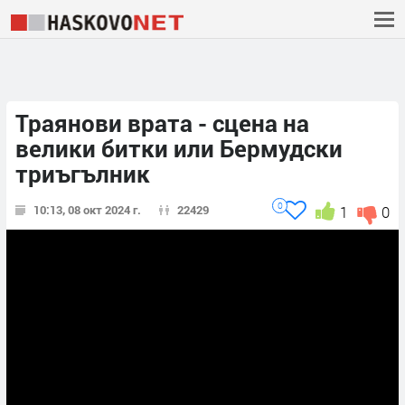
Траянови врата - сцена на
велики битки или Бермудски
триъгълник
0
10:13, 08 окт 2024 г.
22429
1
0