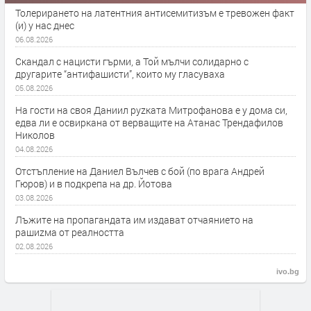
Толерирането на латентния антисемитизъм е тревожен факт
(и) у нас днес
06.08.2026
Скандал с нацисти гърми, а Той мълчи солидарно с
другарите “антифашисти”, които му гласуваха
05.08.2026
На гости на своя Даниил руzката Митрофанова е у дома си,
едва ли е освиркана от верващите на Атанас Трендафилов
Николов
04.08.2026
Отстъпление на Даниел Вълчев с бой (по врага Андрей
Гюров) и в подкрепа на др. Йотова
03.08.2026
Лъжите на пропагандата им издават отчаянието на
рашиzма от реалността
02.08.2026
ivo.bg