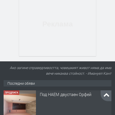
Ако загине справедливостта, човешкият живот няма да има
вече никаква стойност. - Имануел Кант
Последни обяви
ПРЕДЛАГА
Под НАЕМ двустаен Орфей