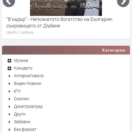
"В кадър" - Непознатото богатство на България-
"
съкровището от Дъбене
п
преди 1 година
Категории
Музика
Концерти
Алтернативата
Видео Новини
eTV
Смолян
Димитровград
Други
Забавни
Без формат