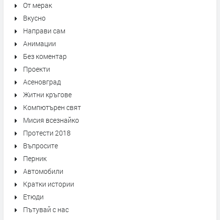
От мерак
Вкусно
Направи сам
Анимации
Без коментар
Проекти
Асеновград
Житни кръгове
Компютърен свят
Мисия всезнайко
Протести 2018
Въпросите
Перник
Автомобили
Кратки истории
Етюди
Пътувай с нас