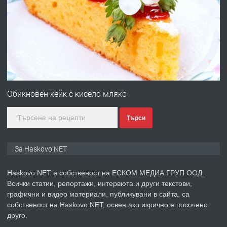
ПРЕДЛАГА
Давам гараж под наем
преди 2 дни
ПРЕДЛАГА
№4120 Магазин/Офис под наем в кв.
Любен Каравелов, Хасково-близо до
Обикновен кейк с кисело мляко
градската градина!
Търси
преди 2 дни
ПРЕДЛАГА
ПРОСТОРЕН ТРИСТАЕН
За Haskovo.NET
АПАРТАМЕНТ В НОВА СГРАДА КВ.
КУБА
Haskovo.NET е собственост на ЕСКОМ МЕДИА ГРУП ООД.
Всички статии, репортажи, интервюта и други текстови,
преди 3 дни
графични и видео материали, публикувани в сайта, са
собственост на Haskovo.NET, освен ако изрично е посочено
ПРЕДЛАГА
Продавам парцел в гр. Хасково кв.
друго.
Хисаря до ток, вода,канализация,