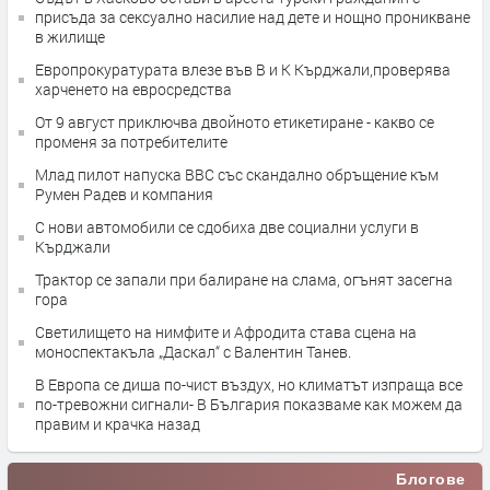
присъда за сексуално насилие над дете и нощно проникване
в жилище
Европрокуратурата влезе във В и К Кърджали,проверява
харченето на евросредства
От 9 август приключва двойното етикетиране - какво се
променя за потребителите
Млад пилот напуска ВВС със скандално обръщение към
Румен Радев и компания
С нови автомобили се сдобиха две социални услуги в
Кърджали
Трактор се запали при балиране на слама, огънят засегна
гора
Светилището на нимфите и Афродита става сцена на
моноспектакъла „Даскал“ с Валентин Танев.
В Европа се диша по-чист въздух, но климатът изпраща все
по-тревожни сигнали- В България показваме как можем да
правим и крачка назад
Блогове