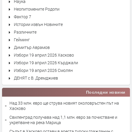
Наука
Неопитомените Родопи
Фактор 7
Истории извън Новините
Различните
Гейминг
Димитър Аврамов
Избори 19 април 2026 Хасково
Избори 19 април 2026 Кърджали
Избори 19 април 2026 Смолян
ДЕНЯТ с В. Дремджиев
Последни новини
Над 33 млн. евро ще струва новият околовръстен път на
Хасково
Свиленград получава над 1,1 млн. евро за почистване и
укрепване на река Марица
Съдът в Хасково остави в ареста турски гражданин с