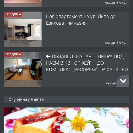
преди 3 часа
ПРЕДЛАГА
Нов апартамент на ул. Липа до
Езикова гимназия
преди 3 часа
ПРЕДЛАГА
🔑 ОБЗАВЕДЕНА ГАРСОНИЕРА ПОД
НАЕМ В КВ. „ОРФЕЙ“ – ДО
КОМПЛЕКС „ВЕСПРЕМ“, ГР. ХАСКОВО
преди 1 ден
ПРЕДЛАГА
НАПЪЛНО ОБЗАВЕДЕН И
Случайна рецепта
ОБОРУДВАН ТРИСТАЕН
АПАРТАМЕНТ В ЦЕНТЪРА НА ГР.
ХАСКОВО
преди 2 дни