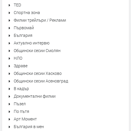
TED
Спортна зона
Филми трейлъри / Реклами
Първомай
България
Актуално интервю
Общински сесии Смолян
НЛО
Здраве
Общински сесии Хасково
Общински сесии Асеновград
В кадър
Документални филми
Пъзел
По пътя
Арт Момент
България в мен