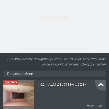
Възможностите не идват при този, който чака. Те се пленяват
от онзи, който атакува. - Джордж Патън
Последни обяви
ПРЕДЛАГА
Под НАЕМ двустаен Орфей
преди 1 ден