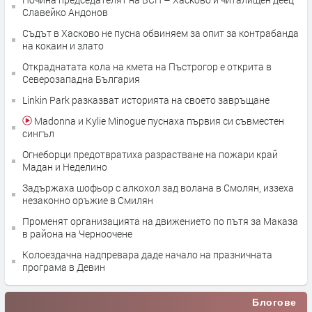
Славейко Андонов
Съдът в Хасково не пусна обвиняем за опит за контрабанда
на кокаин и злато
Откраднатата кола на кмета на Пъстрогор е открита в
Северозападна България
Linkin Park разказват историята на своето завръщане
Madonna и Kylie Minogue пуснаха първия си съвместен
сингъл
Огнеборци предотвратиха разрастване на пожари край
Мадан и Неделино
Задържаха шофьор с алкохол зад волана в Смолян, иззеха
незаконно оръжие в Смилян
Променят организацията на движението по пътя за Маказа
в района на Черноочене
Колоездачна надпревара даде начало на празничната
програма в Девин
Блогове