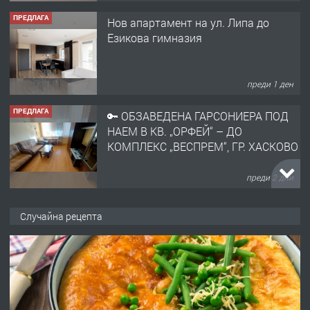
ПРЕДЛАГА
Нов апартамент на ул. Липа до
Езикова гимназия
преди 1 ден
ПРЕДЛАГА
🔑 ОБЗАВЕДЕНА ГАРСОНИЕРА ПОД
НАЕМ В КВ. „ОРФЕЙ“ – ДО
КОМПЛЕКС „ВЕСПРЕМ“, ГР. ХАСКОВО
преди 2 дни
ПРЕДЛАГА
НАПЪЛНО ОБЗАВЕДЕН И
Случайна рецепта
ОБОРУДВАН ТРИСТАЕН
АПАРТАМЕНТ В ЦЕНТЪРА НА ГР.
ХАСКОВО
преди 3 дни
ПРЕДЛАГА
Давам гараж под наем