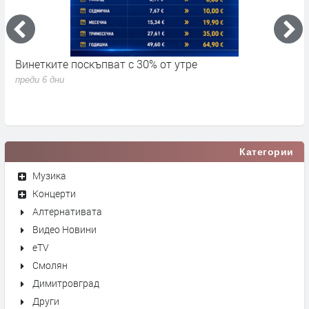
Винетките поскъпват с 30% от утре
3
д
преди 6 дни
п
Категории
Музика
Концерти
Алтернативата
Видео Новини
eTV
Смолян
Димитровград
Други