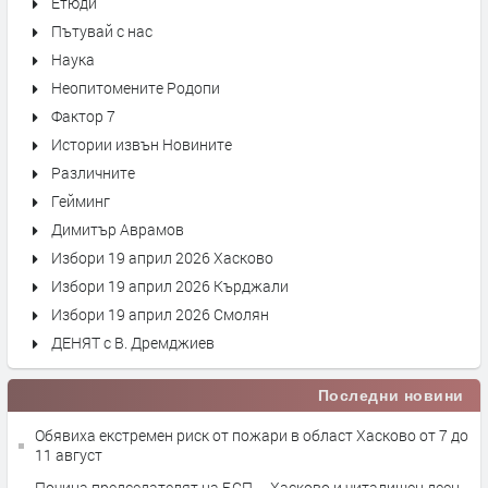
Етюди
Пътувай с нас
Наука
Неопитомените Родопи
Фактор 7
Истории извън Новините
Различните
Гейминг
Димитър Аврамов
Избори 19 април 2026 Хасково
Избори 19 април 2026 Кърджали
Избори 19 април 2026 Смолян
ДЕНЯТ с В. Дремджиев
Последни новини
Обявиха екстремен риск от пожари в област Хасково от 7 до
11 август
Почина председателят на БСП – Хасково и читалищен деец