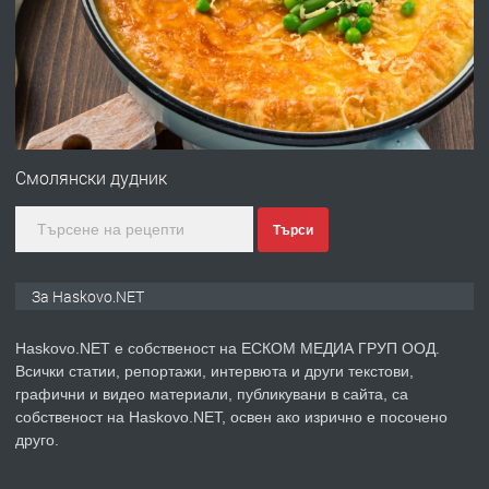
преди 3 дни
ПРЕДЛАГА
№4120 Магазин/Офис под наем в кв.
Любен Каравелов, Хасково-близо до
Смолянски дудник
градската градина!
Търси
преди 3 дни
ПРЕДЛАГА
ПРОСТОРЕН ТРИСТАЕН
За Haskovo.NET
АПАРТАМЕНТ В НОВА СГРАДА КВ.
КУБА
Haskovo.NET е собственост на ЕСКОМ МЕДИА ГРУП ООД.
Всички статии, репортажи, интервюта и други текстови,
преди 4 дни
графични и видео материали, публикувани в сайта, са
собственост на Haskovo.NET, освен ако изрично е посочено
ПРЕДЛАГА
Продавам парцел в гр. Хасково кв.
друго.
Хисаря до ток, вода,канализация,
асфалт 0889 537 426