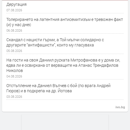
Деругация
07.08.2026
Толерирането на латентния антисемитизъм е тревожен факт
(и) у нас днес
06.08.2026
Скандал с нацисти гърми, а Той мълчи солидарно с
другарите “антифашисти”, които му гласуваха
05.08.2026
На гости на своя Даниил руzката Митрофанова е у дома си,
едва ли е освиркана от верващите на Атанас Трендафилов
Николов
04.08.2026
Отстъпление на Даниел Вълчев с бой (по врага Андрей
Гюров) и в подкрепа на др. Йотова
03.08.2026
ivo.bg