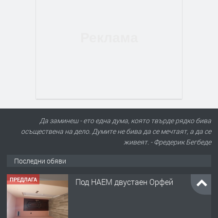
Да заминеш - ето една дума, която твърде рядко бива
осъществена на дело. Думите не бива да се мечтаят, а да се
живеят. - Фредерик Бегбеде
Последни обяви
ПРЕДЛАГА
Под НАЕМ двустаен Орфей