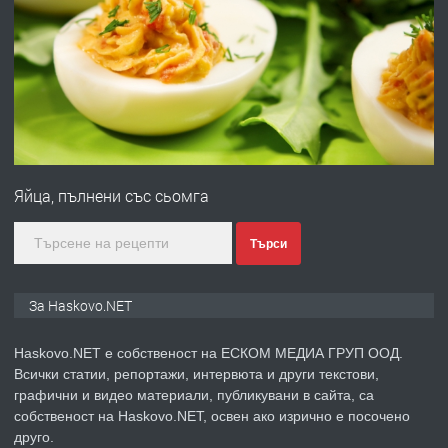
ПРЕДЛАГА
Давам гараж под наем
преди 2 дни
ПРЕДЛАГА
№4120 Магазин/Офис под наем в кв.
Любен Каравелов, Хасково-близо до
Яйца, пълнени със сьомга
градската градина!
преди 2 дни
Търси
ПРЕДЛАГА
ПРОСТОРЕН ТРИСТАЕН
За Haskovo.NET
АПАРТАМЕНТ В НОВА СГРАДА КВ.
КУБА
Haskovo.NET е собственост на ЕСКОМ МЕДИА ГРУП ООД.
Всички статии, репортажи, интервюта и други текстови,
преди 3 дни
графични и видео материали, публикувани в сайта, са
собственост на Haskovo.NET, освен ако изрично е посочено
ПРЕДЛАГА
Продавам парцел в гр. Хасково кв.
друго.
Хисаря до ток, вода,канализация,