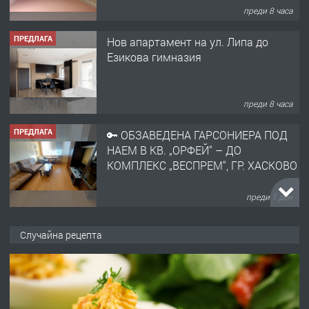
преди 8 часа
ПРЕДЛАГА
Нов апартамент на ул. Липа до
Езикова гимназия
преди 8 часа
ПРЕДЛАГА
🔑 ОБЗАВЕДЕНА ГАРСОНИЕРА ПОД
НАЕМ В КВ. „ОРФЕЙ“ – ДО
КОМПЛЕКС „ВЕСПРЕМ“, ГР. ХАСКОВО
преди 1 ден
ПРЕДЛАГА
НАПЪЛНО ОБЗАВЕДЕН И
Случайна рецепта
ОБОРУДВАН ТРИСТАЕН
АПАРТАМЕНТ В ЦЕНТЪРА НА ГР.
ХАСКОВО
преди 2 дни