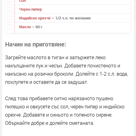
Сол
Черен пипер
Индийско орехче
– 1/2 ч.л. по желание
Масло
– 60 г
Начин на приготвяне
Загрейте маслото в тиган и запържете леко
накълцаните лук и чесън. Добавете почистеното и
накъсано на розички броколи. Долейте с 1-2 с.л. вода,
похлупете и оставете да се задушат.
След това прибавете ситно нарязаното пушено
пилешко и овкусете със сол, черен пипер и индийско
орехче. Добавете и синьото и топеното сирене.
Объркайте добре и долейте сметаната.