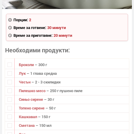
Порции:
2
Време за готвене:
30 минути
Време за приготвяне:
20 минути
Необходими продукти
Броколи
– 300 г
Лук
– 1 глава средна
Чесън
– 2 - 3 скилидки
Пилешко месо
– 250 г пушено пиле
Синьо сирене
– 30 г
Топено сирене
– 50 г
Кашкавал
– 150 г
Сметана
– 150 мл