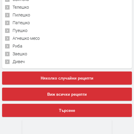
Телешко
Пилешко
Патешко
Пуешко
Агнешко месо
Риба
Заешко
Дивеч
Няколко случайни рецепти
Виж всички рецепти
Търсене