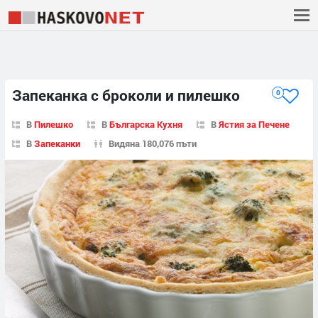
Запеканка с броколи и пилешко
0
В
Пилешко
В
Българска Кухня
В
Ястия за Печене
В
Запеканки
Видяна 180,076 пъти