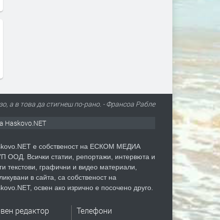
зо, а в това да стигнеш по-рано. - Франсоа Рабле
а Haskovo.NET
kovo.NET е собственост на ЕСКОМ МЕДИА
П ООД. Всички статии, репортажи, интервюта и
ги текстови, графични и видео материали,
ликувани в сайта, са собственост на
kovo.NET, освен ако изрично е посочено друго.
авен редактор
Телефони