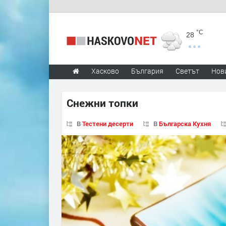
°C
28
Хасково
България
Светът
Нов
Снежни топки
В
Тестени десерти
В
Българска Кухня