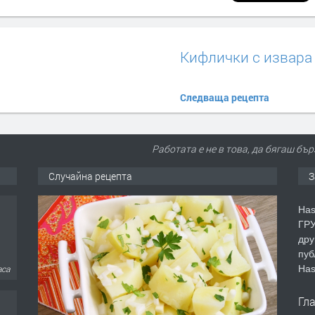
Кифлички с извара
Следваща рецепта
Работата е не в това, да бягаш бър
Случайна рецепта
З
Has
ГРУ
дру
пуб
Has
аса
Гл