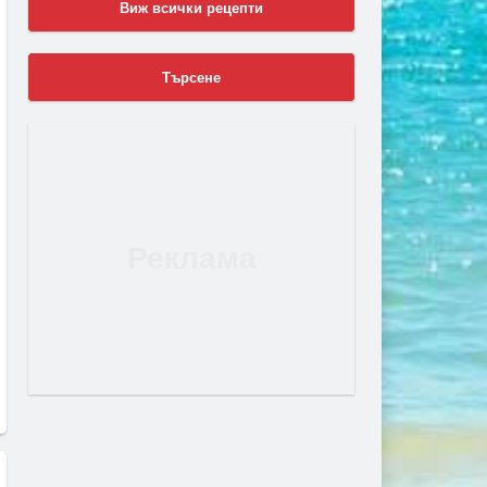
Виж всички рецепти
Търсене