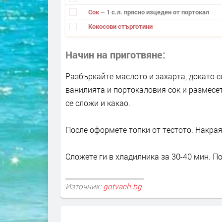
Сок
– 1 с.л. прясно изцеден от портокал
Кокосови стърготини
Начин на приготвяне
Разбъркайте маслото и захарта, докато с
ванилията и портокаловия сок и размесет
се сложи и какао.
После оформете топки от тестото. Накрая
Сложете ги в хладилника за 30-40 мин. По
Източник:
gotvach.bg