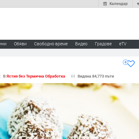
Календар
ини
Обяви
Свободно време
Видео
Градове
eTV
0
В
Ястия без Термична Обработка
Видяна 84,773 пъти