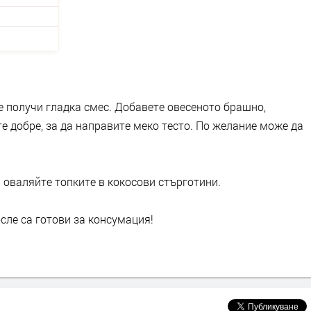
е получи гладка смес. Добавете овесеното брашно,
е добре, за да направите меко тесто. По желание може да
 оваляйте топките в кокосови стърготини.
сле са готови за консумация!