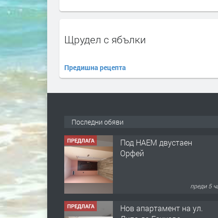
Щрудел с ябълки
Предишна рецепта
Последни обяви
ПРЕДЛАГА
Под НАЕМ двустаен
Орфей
преди 5 ч
ПРЕДЛАГА
Нов апартамент на ул.