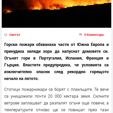
Светът
0 Коментара
Горски пожари обхванаха части от Южна Европа и
принудиха хиляди хора да напуснат домовете си.
Огънят гори в Португалия, Испания, Франция и
Гърция. Властите предупредиха, че условията са
изключително опасни след рекордно горещото
начало на лятото.
Стотици пожарникари се борят с пламъците. Те вече
са унищожили почти 20 000 хектара земя. Силните
ветрове заплашват да разпалят огъня още повече, а
температурите отново ще се повишат през тази