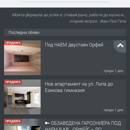
Моята формула за успех е: ставай рано, работи до късно и...
открий петрол. -Жан-Пол Гети
Последни обяви
ПРЕДЛАГА
Нов апартамент на ул. Липа до
Езикова гимназия
преди 1 ден
ПРЕДЛАГА
🔑 ОБЗАВЕДЕНА ГАРСОНИЕРА ПОД
НАЕМ В КВ. „ОРФЕЙ“ – ДО
КОМПЛЕКС „ВЕСПРЕМ“, ГР. ХАСКОВО
преди 2 дни
ПРЕДЛАГА
НАПЪЛНО ОБЗАВЕДЕН И
ОБОРУДВАН ТРИСТАЕН