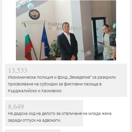
13,533
Икономическа полиция и фонд „Земеделие“ са разкрили
присвояване на субсидии за фиктивни пасища в
Кърджалийско и Хасковско
8,649
Не дадоха ход на делото за отвличане на млада жена
заради отпуск на адвокати