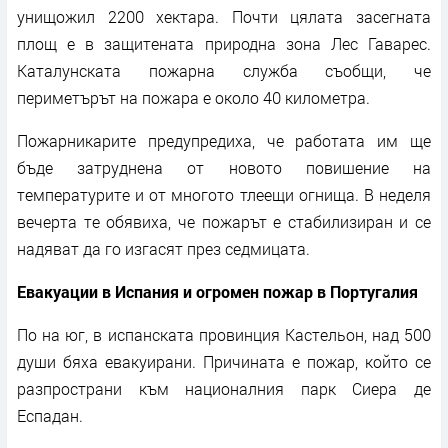
унищожил 2200 хектара. Почти цялата засегната
площ е в защитената природна зона Лес Гаварес.
Каталунската пожарна служба съобщи, че
периметърът на пожара е около 40 километра.
Пожарникарите предупредиха, че работата им ще
бъде затруднена от новото повишение на
температурите и от многото тлеещи огнища. В неделя
вечерта те обявиха, че пожарът е стабилизиран и се
надяват да го изгасят през седмицата.
Евакуации в Испания и огромен пожар в Португалия
По на юг, в испанската провинция Кастельон, над 500
души бяха евакуирани. Причината е пожар, който се
разпространи към националния парк Сиера де
Еспадан.