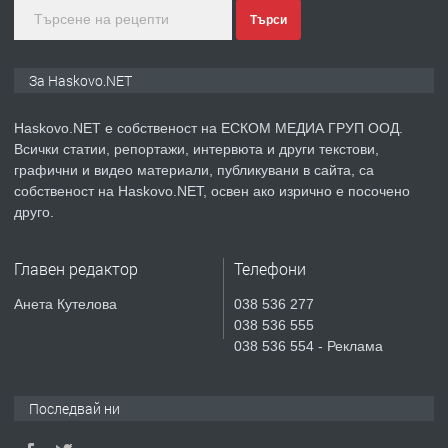
Търси
преди 4 дни
ПРЕДЛАГА
Продавам парцел в гр. Хасково кв.
За Haskovo.NET
Хисаря до ток, вода,канализация,
асфалт 0889 537 426
Haskovo.NET е собственост на ЕСКОМ МЕДИА ГРУП ООД.
Всички статии, репортажи, интервюта и други текстови,
преди 4 дни
графични и видео материали, публикувани в сайта, са
собственост на Haskovo.NET, освен ако изрично е посочено
ПРЕДЛАГА
СГЛОБЯВАНЕ НА МЕБЕЛИ.
друго.
Главен редактор
Телефони
преди 4 дни
Анета Кутелова
038 536 277
038 536 555
ПРЕДЛАГА
№4119 Едностаен обзаведен
038 536 554 - Реклама
апартамент под наем в кв.
Училищни, гр. Хасково.
Последвай ни
преди 4 дни