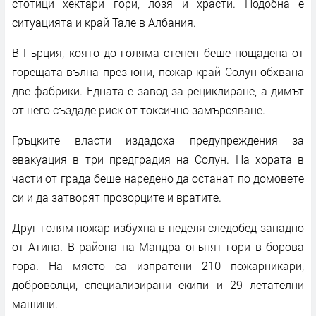
стотици хектари гори, лозя и храсти. Подобна е
ситуацията и край Тале в Албания.
В Гърция, която до голяма степен беше пощадена от
горещата вълна през юни, пожар край Солун обхвана
две фабрики. Едната е завод за рециклиране, а димът
от него създаде риск от токсично замърсяване.
Гръцките власти издадоха предупреждения за
евакуация в три предградия на Солун. На хората в
части от града беше наредено да останат по домовете
си и да затворят прозорците и вратите.
Друг голям пожар избухна в неделя следобед западно
от Атина. В района на Мандра огънят гори в борова
гора. На място са изпратени 210 пожарникари,
доброволци, специализирани екипи и 29 летателни
машини.