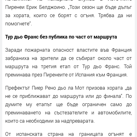
Пиренеи Ерик Белджоино. „Този сезон ще бъде дълъг
за хората, които се борят с огъня. Трябва да ни
помогнете“.
Тур дьо Франс без публика по част от маршрута
Заради пожарната опасност властите във Франция
забраниха на зрители да се събират около част от
маршрута на третия етап от Тур дьо Франс. Той
преминава през Пиренеите от Испания към Франция.
Префектът Пиер Рено дьо ла Мот призова хората „да
не се приближават до маршрута или до финала“. По
думите му етапът ще бъде ограничен само до
преминаването на състезателите и автомобилите,
които са необходими за надпреварата.
От испанската страна на границата огънят е