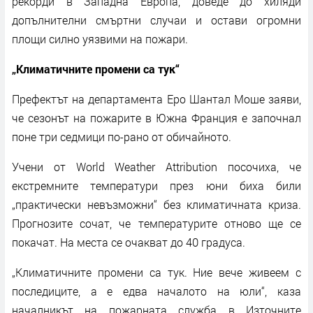
рекорди в Западна Европа, доведе до хиляди
допълнителни смъртни случаи и остави огромни
площи силно уязвими на пожари.
„Климатичните промени са тук“
Префектът на департамента Еро Шантал Моше заяви,
че сезонът на пожарите в Южна Франция е започнал
поне три седмици по-рано от обичайното.
Учени от World Weather Attribution посочиха, че
екстремните температури през юни биха били
„практически невъзможни“ без климатичната криза.
Прогнозите сочат, че температурите отново ще се
покачат. На места се очакват до 40 градуса.
„Климатичните промени са тук. Ние вече живеем с
последиците, а е едва началото на юли“, каза
началникът на пожарната служба в Източните