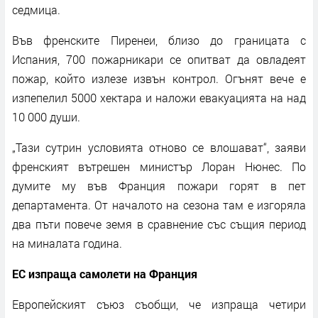
седмица.
Във френските Пиренеи, близо до границата с
Испания, 700 пожарникари се опитват да овладеят
пожар, който излезе извън контрол. Огънят вече е
изпепелил 5000 хектара и наложи евакуацията на над
10 000 души.
„Тази сутрин условията отново се влошават“, заяви
френският вътрешен министър Лоран Нюнес. По
думите му във Франция пожари горят в пет
департамента. От началото на сезона там е изгоряла
два пъти повече земя в сравнение със същия период
на миналата година.
ЕС изпраща самолети на Франция
Европейският съюз съобщи, че изпраща четири