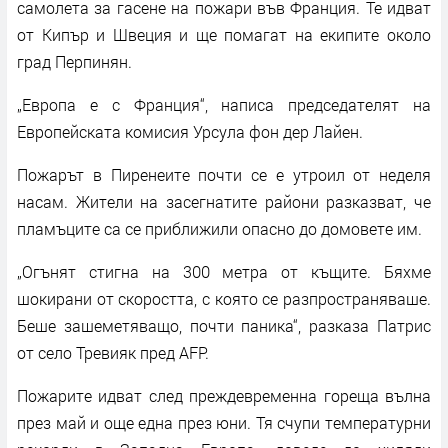
самолета за гасене на пожари във Франция. Те идват
от Кипър и Швеция и ще помагат на екипите около
град Перпинян.
„Европа е с Франция“, написа председателят на
Европейската комисия Урсула фон дер Лайен.
Пожарът в Пиренеите почти се е утроил от неделя
насам. Жители на засегнатите райони разказват, че
пламъците са се приближили опасно до домовете им.
„Огънят стигна на 300 метра от къщите. Бяхме
шокирани от скоростта, с която се разпространяваше.
Беше зашеметяващо, почти паника“, разказа Патрис
от село Тревияк пред AFP.
Пожарите идват след преждевременна гореща вълна
през май и още една през юни. Тя счупи температурни