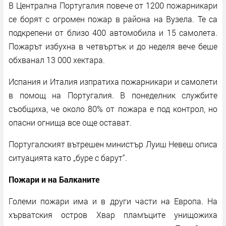
В Централна Португалия повече от 1200 пожарникари
се борят с огромен пожар в района на Вузела. Те са
подкрепени от близо 400 автомобила и 15 самолета.
Пожарът избухна в четвъртък и до неделя вече беше
обхванал 13 000 хектара.
Испания и Италия изпратиха пожарникари и самолети
в помощ на Португалия. В понеделник службите
съобщиха, че около 80% от пожара е под контрол, но
опасни огнища все още остават.
Португалският вътрешен министър Луиш Невеш описа
ситуацията като „буре с барут“.
Пожари и на Балканите
Големи пожари има и в други части на Европа. На
хърватския остров Хвар пламъците унищожиха