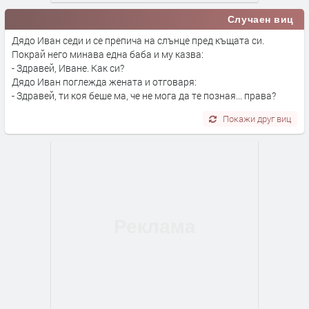
Случаен виц
Дядо Иван седи и се препича на слънце пред къщата си.
Покрай него минава една баба и му казва:
- Здравей, Иване. Как си?
Дядо Иван поглежда жената и отговаря:
- Здравей, ти коя беше ма, че не мога да те позная... права?
Покажи друг виц