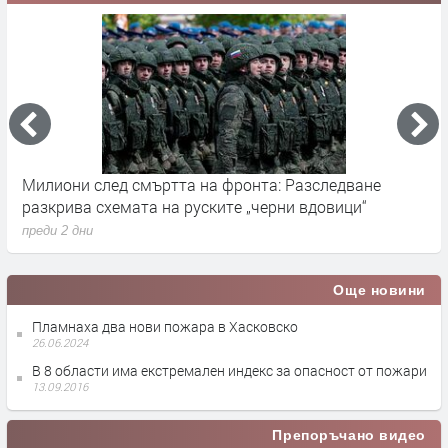
Германските служби разследват руски опити за
Х
влияние върху местния вот през септември
у
преди 2 дни
п
Още новини
Пламнаха два нови пожара в Хасковско
26.06.2024
В 8 области има екстремален индекс за опасност от пожари
13.09.2016
Препоръчано видео