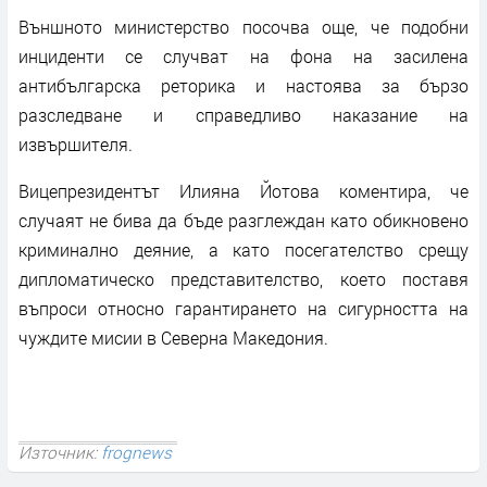
Външното министерство посочва още, че подобни
инциденти се случват на фона на засилена
антибългарска реторика и настоява за бързо
разследване и справедливо наказание на
извършителя.
Вицепрезидентът Илияна Йотова коментира, че
случаят не бива да бъде разглеждан като обикновено
криминално деяние, а като посегателство срещу
дипломатическо представителство, което поставя
въпроси относно гарантирането на сигурността на
чуждите мисии в Северна Македония.
Източник:
frognews