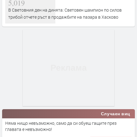
5,019
В Световния ден на динята: Световен шампион по силов
трибой отчете ръст в продажбите на пазара в Хасково
Случаен виц
Няма нищо невъзможно, само да си обуеш гащите през
главата е невъзможно!