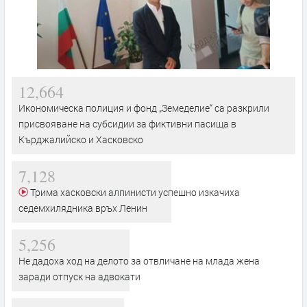
12,664
Икономическа полиция и фонд „Земеделие“ са разкрили
присвояване на субсидии за фиктивни пасища в
Кърджалийско и Хасковско
7,128
Трима хасковски алпинисти успешно изкачиха
седемхилядника връх Ленин
5,256
Не дадоха ход на делото за отвличане на млада жена
заради отпуск на адвокати