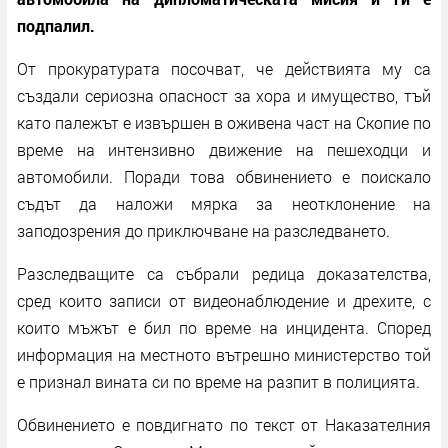
подпалил.
От прокуратурата посочват, че действията му са
създали сериозна опасност за хора и имущество, тъй
като палежът е извършен в оживена част на Скопие по
време на интензивно движение на пешеходци и
автомобили. Поради това обвинението е поискало
съдът да наложи мярка за неотклонение на
заподозрения до приключване на разследването.
Разследващите са събрали редица доказателства,
сред които записи от видеонаблюдение и дрехите, с
които мъжът е бил по време на инцидента. Според
информация на местното вътрешно министерство той
е признал вината си по време на разпит в полицията.
Обвинението е повдигнато по текст от Наказателния