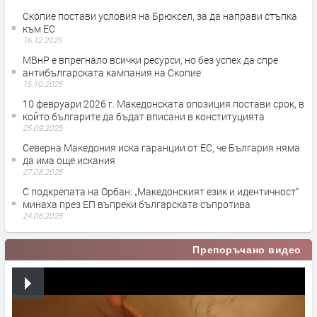
Скопие постави условия на Брюксел, за да направи стъпка
към ЕС
16.12.2025
МВнР е впрегнало всички ресурси, но без успех да спре
антибългарската кампания на Скопие
15.10.2025
10 февруари 2026 г. Македонската опозиция постави срок, в
който българите да бъдат вписани в конституцията
25.09.2025
Северна Македония иска гаранции от ЕС, че България няма
да има още искания
27.08.2025
С подкрепата на Орбан: „Maкедонският език и идентичност“
минаха през ЕП въпреки българската съпротива
24.06.2025
Препоръчано видео