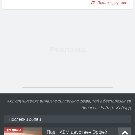
Покажи друг виц
Ако служителят винаги е съгласен с шефа, той е безполезен за
бизнеса - Елбърт Хъбард
Последни обяви
ПРЕДЛАГА
Под НАЕМ двустаен Орфей