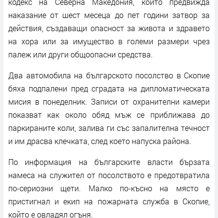
кодекс на Северна Македония, който предвижда
наказание от шест месеца до пет години затвор за
действия, създаващи опасност за живота и здравето
на хора или за имущество в големи размери чрез
палеж или други общоопасни средства.
Два автомобила на българското посолство в Скопие
бяха подпалени пред сградата на дипломатическата
мисия в понеделник. Записи от охранителни камери
показват как около обяд мъж се приближава до
паркираните коли, залива ги със запалителна течност
и им драсва клечката, след което напуска района.
По информация на българските власти бързата
намеса на служител от посолството е предотвратила
по-сериозни щети. Малко по-късно на място е
пристигнал и екип на пожарната служба в Скопие,
който е овладял огъня.