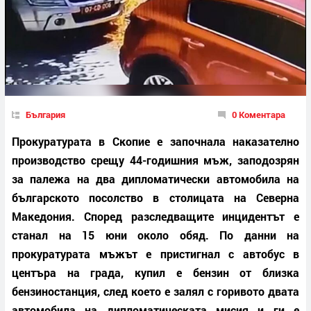
България
0 Коментара
Прокуратурата в Скопие е започнала наказателно
производство срещу 44-годишния мъж, заподозрян
за палежа на два дипломатически автомобила на
българското посолство в столицата на Северна
Македония. Според разследващите инцидентът е
станал на 15 юни около обяд. По данни на
прокуратурата мъжът е пристигнал с автобус в
центъра на града, купил е бензин от близка
бензиностанция, след което е залял с горивото двата
автомобила на дипломатическата мисия и ги е