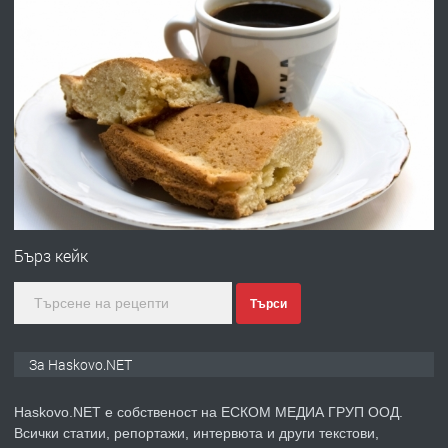
ХАСКОВО
преди 2 дни
ПРЕДЛАГА
Давам гараж под наем
преди 2 дни
ПРЕДЛАГА
№4120 Магазин/Офис под наем в кв.
Любен Каравелов, Хасково-близо до
Бърз кейк
градската градина!
Търси
преди 2 дни
ПРЕДЛАГА
ПРОСТОРЕН ТРИСТАЕН
За Haskovo.NET
АПАРТАМЕНТ В НОВА СГРАДА КВ.
КУБА
Haskovo.NET е собственост на ЕСКОМ МЕДИА ГРУП ООД.
Всички статии, репортажи, интервюта и други текстови,
преди 3 дни