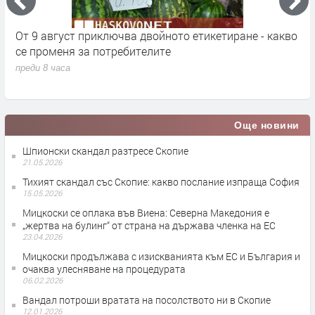
кт
От 9 август приключва двойното етикетиране - какво
М
се променя за потребителите
к
преди 8 часа
п
Още новини
Шпионски скандал разтресе Скопие
21.05.2026
Тихият скандал със Скопие: какво послание изпраща София
15.05.2026
Мицкоски се оплака във Виена: Северна Македония е
„жертва на булинг“ от страна на държава членка на ЕС
23.04.2026
Мицкоски продължава с изискванията към ЕС и България и
очаква улесняване на процедурата
06.02.2026
Вандал потроши вратата на посолството ни в Скопие
12.01.2026