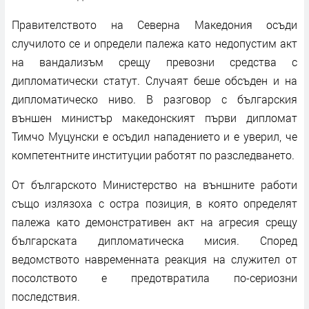
Правителството на Северна Македония осъди
случилото се и определи палежа като недопустим акт
на вандализъм срещу превозни средства с
дипломатически статут. Случаят беше обсъден и на
дипломатическо ниво. В разговор с българския
външен министър македонският първи дипломат
Тимчо Муцунски е осъдил нападението и е уверил, че
компетентните институции работят по разследването.
От българското Министерство на външните работи
също излязоха с остра позиция, в която определят
палежа като демонстративен акт на агресия срещу
българската дипломатическа мисия. Според
ведомството навременната реакция на служител от
посолството е предотвратила по-сериозни
последствия.