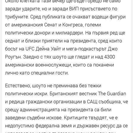
Около клетката тази вечер ще бъде горещо не само
заради ударите, но и заради ВИП присъствието по
трибуните. Сред публиката се очакват водещи фигури
от американския Сенат и Конгреса, големи
политически донори и милиардери. На първия ред ще
седнат и близки приятели на президента, сред които
босът на UFC Дейна Уайт и мега-подкастърът Джо
Роугън. Заедно с тях шоуто ще гледат и над 4300
американски военнослужещи, които са поканени
лично като специални гости.
Естествено, шоуто не преминава без тежки
политически искри. Британският вестник The Guardian
и редица граждански организации в САЩ съобщиха, че
срещу администрацията на президента са били
заведени съдебни искове. Критиците твърдят, че е
недопустимо федерална земя и държавен ресурс да се