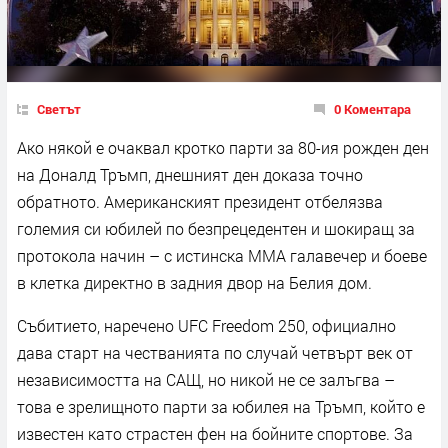
Светът
0 Коментара
Ако някой е очаквал кротко парти за 80-ия рожден ден
на Доналд Тръмп, днешният ден доказа точно
обратното. Американският президент отбелязва
големия си юбилей по безпрецедентен и шокиращ за
протокола начин – с истинска ММА галавечер и боеве
в клетка директно в задния двор на Белия дом.
Събитието, наречено UFC Freedom 250, официално
дава старт на честванията по случай четвърт век от
независимостта на САЩ, но никой не се залъгва –
това е зрелищното парти за юбилея на Тръмп, който е
известен като страстен фен на бойните спортове. За