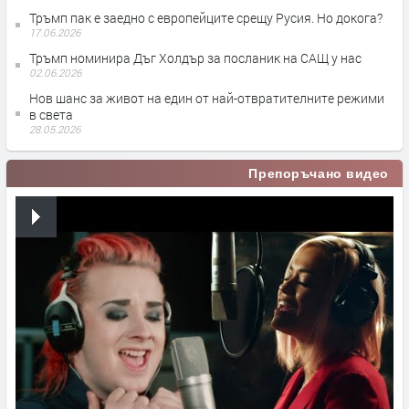
Тръмп пак е заедно с европейците срещу Русия. Но докога?
17.06.2026
Тръмп номинира Дъг Холдър за посланик на САЩ у нас
02.06.2026
Нов шанс за живот на един от най-отвратителните режими
в света
28.05.2026
Препоръчано видео