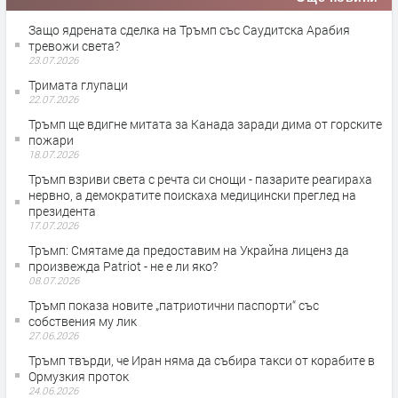
Защо ядрената сделка на Тръмп със Саудитска Арабия
тревожи света?
23.07.2026
Тримата глупаци
22.07.2026
Тръмп ще вдигне митата за Канада заради дима от горските
пожари
18.07.2026
Тръмп взриви света с речта си снощи - пазарите реагираха
нервно, а демократите поискаха медицински преглед на
президента
17.07.2026
Тръмп: Смятаме да предоставим на Украйна лиценз да
произвежда Patriot - не е ли яко?
08.07.2026
Тръмп показа новите „патриотични паспорти“ със
собствения му лик
27.06.2026
Тръмп твърди, че Иран няма да събира такси от корабите в
Ормузкия проток
24.06.2026