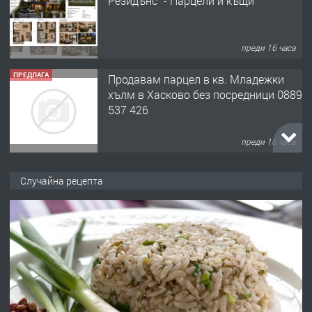
Резидънс" - Парцели и къщи
преди 16 часа
ПРЕДЛАГА
Продавам парцел в кв. Младежки
хълм в Хасково без посредници 0889
537 426
преди 16 часа
ПРЕДЛАГА
Давам обзаведено жилище за жена
Случайна рецепта
без брокери 0889 537 426
преди 16 часа
ПРЕДЛАГА
Под НАЕМ двустаен Орфей