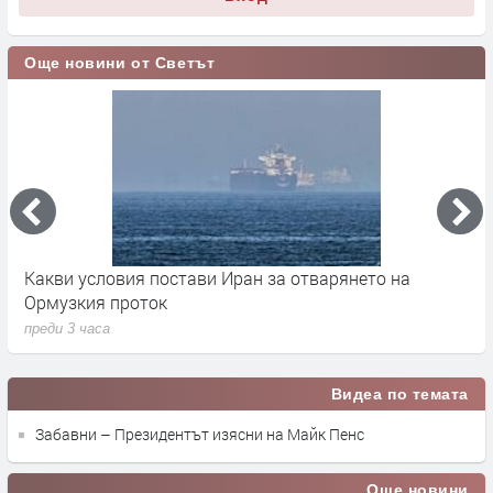
Още новини от Светът
Какви условия постави Иран за отварянето на
„
Ормузкия проток
Е
преди 3 часа
п
Видеа по темата
Забавни – Президентът изясни на Майк Пенс
Още новини