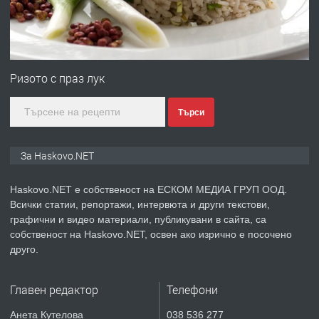
преди 3 дни
ПРЕДЛАГА
Нов апартамент на ул. Липа до
Езикова гимназия
Ризото с праз лук
Търси
преди 3 дни
ПРЕДЛАГА
🔑 ОБЗАВЕДЕНА ГАРСОНИЕРА ПОД
За Haskovo.NET
НАЕМ В КВ. „ОРФЕЙ“ – ДО
КОМПЛЕКС „ВЕСПРЕМ“, ГР. ХАСКОВО
Haskovo.NET е собственост на ЕСКОМ МЕДИА ГРУП ООД.
Всички статии, репортажи, интервюта и други текстови,
преди 4 дни
графични и видео материали, публикувани в сайта, са
собственост на Haskovo.NET, освен ако изрично е посочено
ПРЕДЛАГА
НАПЪЛНО ОБЗАВЕДЕН И
друго.
ОБОРУДВАН ТРИСТАЕН
АПАРТАМЕНТ В ЦЕНТЪРА НА ГР.
Главен редактор
Телефони
ХАСКОВО
преди 5 дни
Анета Кутелова
038 536 277