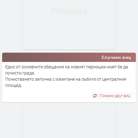
Случаен виц
Едно от основните обещания на новият пернишки кмет бе да
почисти града.
Почистването започна с измитане на зъбите от централния
площад.
Покажи друг виц