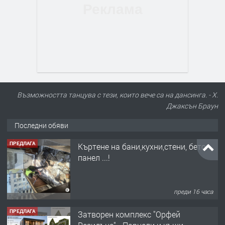
Възможността танцува с тези, които вече са на дансинга. - Х.
Джаксън Браун
Последни обяви
ПРЕДЛАГА
Къртене на бани,кухни,стени, бетон,
панел ...!
преди 16 часа
ПРЕДЛАГА
Затворен комплекс "Орфей