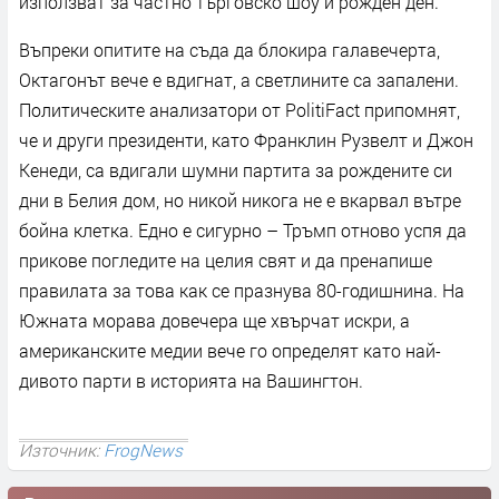
използват за частно търговско шоу и рожден ден.
Въпреки опитите на съда да блокира галавечерта,
Октагонът вече е вдигнат, а светлините са запалени.
Политическите анализатори от PolitiFact припомнят,
че и други президенти, като Франклин Рузвелт и Джон
Кенеди, са вдигали шумни партита за рождените си
дни в Белия дом, но никой никога не е вкарвал вътре
бойна клетка. Едно е сигурно – Тръмп отново успя да
прикове погледите на целия свят и да пренапише
правилата за това как се празнува 80-годишнина. На
Южната морава довечера ще хвърчат искри, а
американските медии вече го определят като най-
дивото парти в историята на Вашингтон.
Източник:
FrogNews