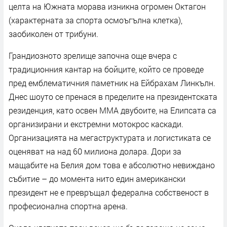
целта на Южната морава изникна огромен Октагон
(характерната за спорта осмоъгълна клетка),
заобиколен от трибуни.
Грандиозното зрелище започна още вчера с
традиционния кантар на бойците, който се проведе
пред емблематичния паметник на Ейбрахам Линкълн.
Днес шоуто се пренася в пределите на президентската
резиденция, като освен ММА двубоите, на Елипсата са
организирани и екстремни мотокрос каскади.
Организацията на мегаструктурата и логистиката се
оценяват на над 60 милиона долара. Дори за
мащабите на Белия дом това е абсолютно невиждано
събитие – до момента нито един американски
президент не е превръщал федерална собственост в
професионална спортна арена.