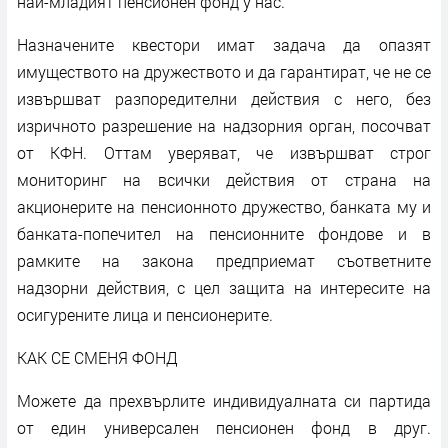
най-младият пенсионен фонд у нас.
Назначените квестори имат задача да опазят
имуществото на дружеството и да гарантират, че не се
извършват разпоредителни действия с него, без
изричното разрешение на надзорния орган, посочват
от КФН. Оттам уверяват, че извършват строг
мониторинг на всички действия от страна на
акционерите на пенсионното дружество, банката му и
банката-попечител на пенсионните фондове и в
рамките на закона предприемат съответните
надзорни действия, с цел защита на интересите на
осигурените лица и пенсионерите.
КАК СЕ СМЕНЯ ФОНД
Можете да прехвърлите индивидуалната си партида
от един универсален пенсионен фонд в друг.