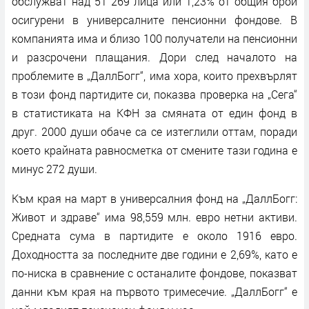
обслужват над 51 269 лица или 1,23% от общия брой
осигурени в универсалните пенсионни фондове. В
компанията има и близо 100 получатели на пенсионни
и разсрочени плащания. Дори след началото на
проблемите в „ДаллБогг“, има хора, които прехвърлят
в този фонд партидите си, показва проверка на „Сега“
в статистиката на КФН за смяната от един фонд в
друг. 2000 души обаче са се изтеглили оттам, поради
което крайната равносметка от смените тази година е
минус 272 души.
Към края на март в универсалния фонд на „ДаллБогг:
Живот и здраве“ има 98,559 млн. евро нетни активи.
Средната сума в партидите е около 1916 евро.
Доходността за последните две години е 2,69%, като е
по-ниска в сравнение с останалите фондове, показват
данни към края на първото тримесечие. „ДаллБогг“ е