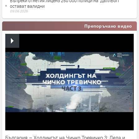
Въпреки отнетия лиценз 250 000 полици на ''ДаллБогг''
остават валидни
09.06.2026
Препоръчано видео
България – Холдингът на Чичко Тревичко 3: Дела и