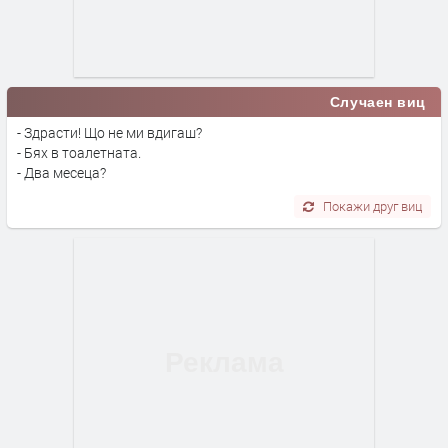
Случаен виц
- Здрасти! Що не ми вдигаш?
- Бях в тоалетната.
- Два месеца?
Покажи друг виц