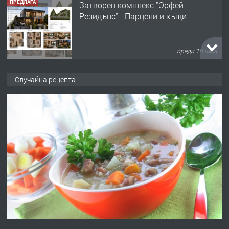
ПРЕДЛАГА
Затворен комплекс "Орфей
Резидънс" - Парцели и къщи
преди 18 часа
ПРЕДЛАГА
Продавам парцел в кв. Младежки
Случайна рецепта
хълм в Хасково без посредници 0889
537 426
преди 18 часа
ПРЕДЛАГА
Давам обзаведено жилище за жена
без брокери 0889 537 426
преди 18 часа
ПРЕДЛАГА
Под НАЕМ двустаен Орфей