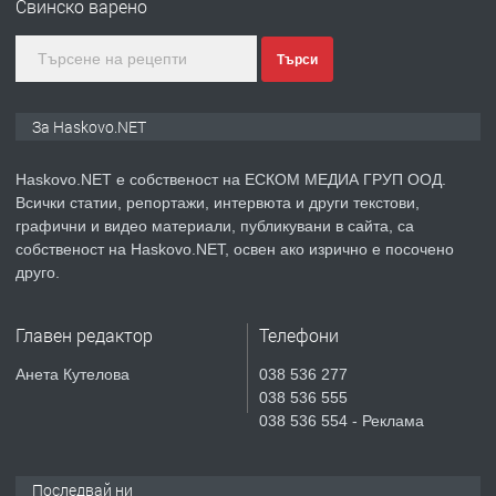
Свинско варено
Търси
преди 3 дни
ПРЕДЛАГА
Нов апартамент на ул. Липа до
За Haskovo.NET
Езикова гимназия
Haskovo.NET е собственост на ЕСКОМ МЕДИА ГРУП ООД.
Всички статии, репортажи, интервюта и други текстови,
преди 3 дни
графични и видео материали, публикувани в сайта, са
собственост на Haskovo.NET, освен ако изрично е посочено
ПРЕДЛАГА
🔑 ОБЗАВЕДЕНА ГАРСОНИЕРА ПОД
друго.
НАЕМ В КВ. „ОРФЕЙ“ – ДО
КОМПЛЕКС „ВЕСПРЕМ“, ГР. ХАСКОВО
Главен редактор
Телефони
преди 5 дни
Анета Кутелова
038 536 277
038 536 555
ПРЕДЛАГА
НАПЪЛНО ОБЗАВЕДЕН И
038 536 554 - Реклама
ОБОРУДВАН ТРИСТАЕН
АПАРТАМЕНТ В ЦЕНТЪРА НА ГР.
ХАСКОВО
Последвай ни