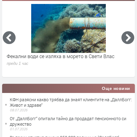
Фекални води се изляха в морето в Свети Влас
П
с
преди 1 час
п
Още новини
КФН разясни какво трябва да знаят клиентите на „ДаллБогг:
Живот и здраве“
08.07.2026
От „ДаллБогг“ опитали тайно да продадат пенсионното си
дружество
01.07.2026