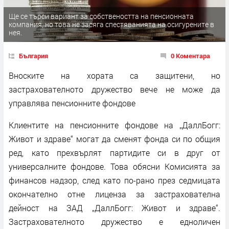
Ще се търси вариант за собствеността на пенсионната
компания, но това не засяга спестяванията на осигурените в
нея.
България
0 Коментара
Вноските на хората са защитени, но
застрахователното дружество вече не може да
управлява пенсионните фондове
Клиентите на пенсионните фондове на „ДаллБогг:
Живот и здраве“ могат да сменят фонда си по общия
ред, като прехвърлят партидите си в друг от
универсалните фондове. Това обясни Комисията за
финансов надзор, след като по-рано през седмицата
окончателно отне лиценза за застрахователна
дейност на ЗАД „ДаллБогг: Живот и здраве“.
Застрахователното дружество е едноличен