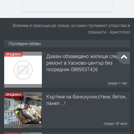
Всекиму е присъщо да греши, но само глупавият упорства в
грешката - Аристотел
Последни обяви
ПРЕДЛАГА
Давам обзаведено жилище след
ремонт в Хасково-център без
посредник 0889537426
преди 1 час
ПРЕДЛАГА
Къртене на бани,кухни,стени, бетон,
панел ...!
преди 18 часа