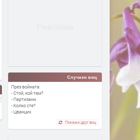
Случаен виц
През войната:
- Стой, кой там?
- Партизани.
- Колко сте?
- Цванцих.
Покажи друг виц