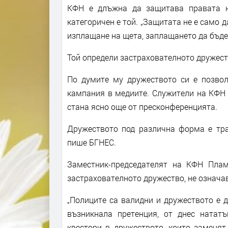
КФН е длъжна да защитава правата на
категоричен е той. „Защитата не е само д
изплащане на щета, заплащането да бъде 
Той определи застрахователното дружест
По думите му дружеството си е позвол
кампания в медиите. Служители на КФН 
стана ясно още от пресконференцията.
Дружеството под различна форма е тра
пише БГНЕС.
Заместник-председателят на КФН Плам
застрахователното дружество, не означав
„Полиците са валидни и дружеството е 
възникнала претенция, от днес натат
квестори в дружеството, които заменят