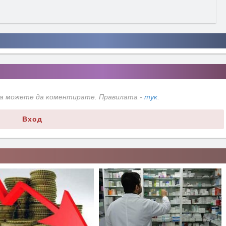
да можете да коментирате. Правилата -
тук
.
Вход