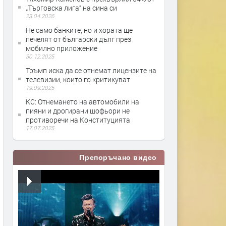
„Търговска лига“ на сина си
23.04.2026
Не само банките, но и хората ще
печелят от български дълг през
мобилно приложение
30.12.2025
Тръмп иска да се отнемат лицензите на
телевизии, които го критикуват
19.09.2025
КС: Отнемането на автомобили на
пияни и дрогирани шофьори не
противоречи на Конституцията
17.07.2025
Препоръчано видео