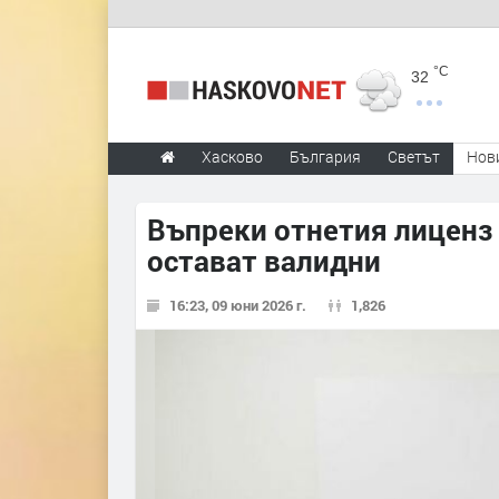
°C
32
Хасково
България
Светът
Нов
Въпреки отнетия лиценз 2
остават валидни
16:23, 09 юни 2026 г.
1,826