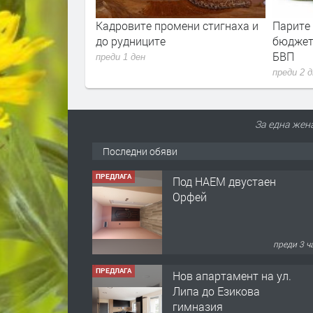
ла е скочила с
Кадровите промени стигнаха и
Парите
ец. И
до рудниците
бюджет
 расте
БВП
преди 1 ден
преди 2 
За една жен
Последни обяви
ПРЕДЛАГА
Под НАЕМ двустаен
Орфей
преди 3 ч
ПРЕДЛАГА
Нов апартамент на ул.
Липа до Езикова
гимназия