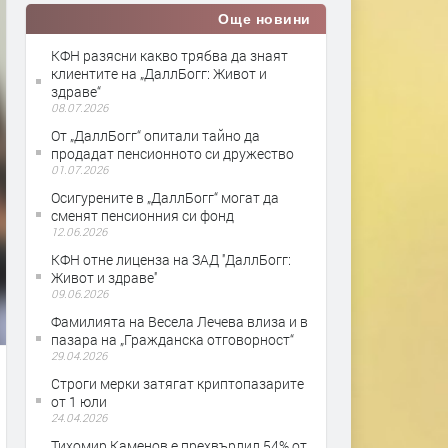
Още новини
КФН разясни какво трябва да знаят
клиентите на „ДаллБогг: Живот и
здраве“
08.07.2026
От „ДаллБогг“ опитали тайно да
продадат пенсионното си дружество
01.07.2026
Осигурените в „ДаллБогг“ могат да
сменят пенсионния си фонд
12.06.2026
КФН отне лиценза на ЗАД ''ДаллБогг:
Живот и здраве''
09.06.2026
Фамилията на Весела Лечева влиза и в
пазара на „Гражданска отговорност“
29.04.2026
Строги мерки затягат криптопазарите
от 1 юли
24.04.2026
Тихомир Каменов е прехвърлил 54% от