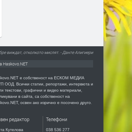
Вече може да се подават молби
Дигитално евро: портмон
за личен фалит
е вече в нашия смартфон
преди 2 дни
преди 3 дни
бре виждат, отколкото мислят. - Данте Алигиери
а Haskovo.NET
kovo.NET е собственост на ЕСКОМ МЕДИА
П ООД. Всички статии, репортажи, интервюта и
ги текстови, графични и видео материали,
ликувани в сайта, са собственост на
kovo.NET, освен ако изрично е посочено друго.
авен редактор
Телефони
та Кутелова
038 536 277