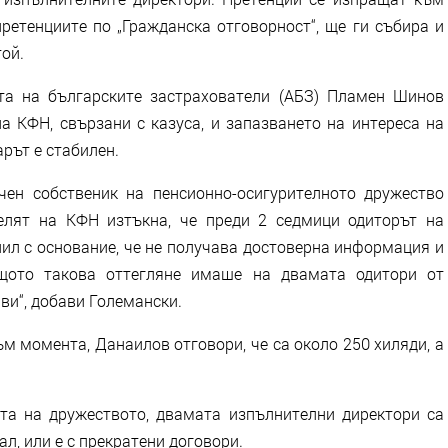
ретенциите по „Гражданска отговорност“, ще ги събира и
ой.
та на българските застрахователи (АБЗ) Пламен Шинов
а КФН, свързани с казуса, и запазването на интереса на
рът е стабилен.
чен собственик на пенсионно-осигурителното дружество
телят на КФН изтъкна, че преди 2 седмици одиторът на
лил с основание, че не получава достоверна информация и
щото такова оттегляне имаше на двамата одитори от
ви“, добави Големански.
м момента, Данаилов отговори, че са около 250 хиляди, а
та на дружеството, двамата изпълнителни директори са
ал, или е с прекратени договори.