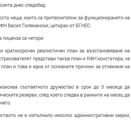
сията днес следобед.
оста неща, които са притеснителни за функционирането на
КФН Васил Големански, цитиран от БГНЕС.
 лиценза са четири.
и краткосрочен реалистичен план за възстановяване на
застрахователят представи такъв план и КФН констатира, че
 план и това е една от основните причини за отнемане на
изисква съответното дружество в срок до 3 месеца да
ческите резерви, след което следва в рамките на месец да
него.
еството не е изпълнило няколко административни мерки,