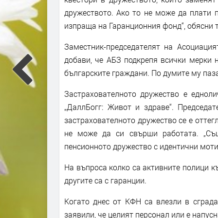
дружеството. Ако то не може да плати п
изпраща на Гаранционния фонд“, обясни т
Заместник-председателят на Асоциация
добави, че АБЗ подкрепя всички мерки н
българските граждани. По думите му паза
Застрахователното дружество е едноли
„ДаллБогг: Живот и здраве“. Председа
застрахователното дружество се е оттег
не може да си свърши работата. „Съ
пенсионното дружество с идентични моти
На въпроса колко са активните полици къ
другите са с гаранции.
Когато днес от КФН са влезли в сграда
заявили, че целият персонал или е напусн