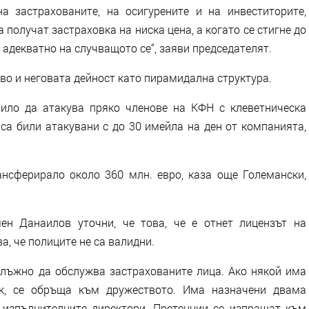
 застрахованите, на осигурените и на инвеститорите,
а получат застраховка на ниска цена, а когато се стигне до
адекватно на случващото се“, заяви председателят.
во и неговата дейност като пирамидална структура.
ило да атакува пряко членове на КФН с клеветническа
са били атакувани с до 30 имейла на ден от компанията,
нсферирало около 360 млн. евро, каза още Големански,
ен Данаилов уточни, че това, че е отнет лицензът на
а, че полиците не са валидни.
длъжно да обслужва застрахованите лица. Ако някой има
ък, се обръща към дружеството. Има назначени двама
 изпълнителните директори. Претенции се изпращат към