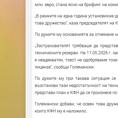
млн. евро, стана ясно на брифинг на коми
„В рамките на една година установихме д
това дружество“, каза председателят на 
По думите му основанията за отнемане на
„Застрахователят трябваше да представ
техническите резерви. На 11.05.2026 г. 
е неадекватен, тоест не одобряваме този
лиценза“, съобщи Големански.
По думите му при такава ситуация се 
възстанови тази недостатъчност на техни
представи план и КФН да се произнесе по 
Големански добави, че освен това друж
които КФН му е наложило.