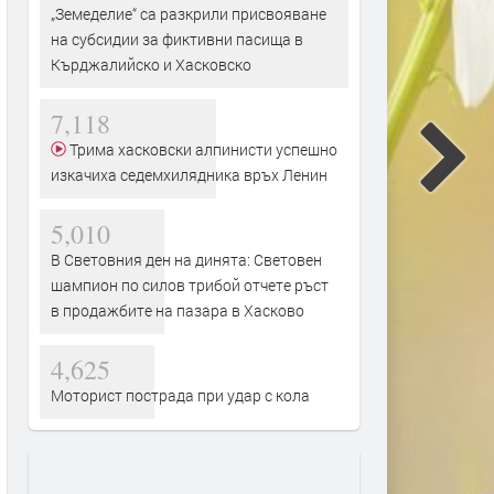
„Земеделие“ са разкрили присвояване
на субсидии за фиктивни пасища в
Кърджалийско и Хасковско
7,118
Трима хасковски алпинисти успешно
изкачиха седемхилядника връх Ленин
5,010
В Световния ден на динята: Световен
шампион по силов трибой отчете ръст
в продажбите на пазара в Хасково
4,625
Моторист пострада при удар с кола