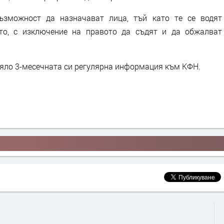
ъзможност да назначават лица, тъй като те се водят
то, с изключение на правото да съдят и да обжалват
авяло 3-месечната си регулярна информация към КФН.