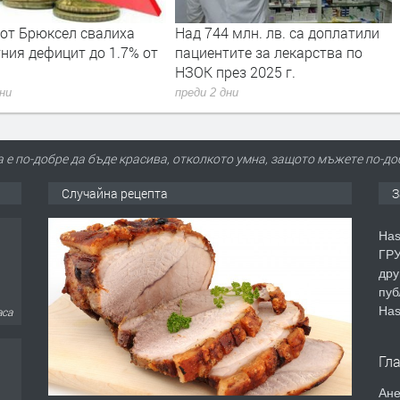
 от Брюксел свалиха
Над 744 млн. лв. са доплатили
ния дефицит до 1.7% от
пациентите за лекарства по
НЗОК през 2025 г.
дни
преди 2 дни
а е по-добре да бъде красива, отколкото умна, защото мъжете по-до
Случайна рецепта
З
Has
ГРУ
дру
пуб
Has
аса
Гл
Ане