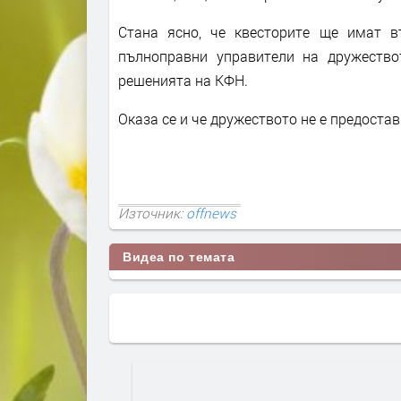
Стана ясно, че квесторите ще имат в
пълноправни управители на дружество
решенията на КФН.
Оказа се и че дружеството не е предост
Източник:
offnews
Видеа по темата