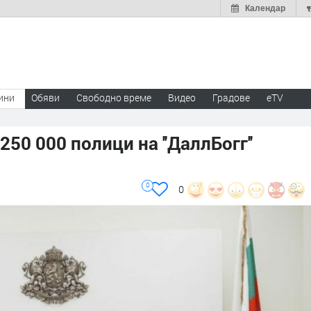
Календар
ини
Обяви
Свободно време
Видео
Градове
eTV
50 000 полици на ''ДаллБогг''
0
0