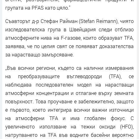
групата на PFAS като цяло."
Съавторът д-р Стефан Райман (Stefan Reimann), чиято
изследователска група в Швейцария следи отблизо
атмосферните нива на F-газове, които образуват TFA,
заявява, че по целия свят се появяват доказателства
за нарастващо замърсяване.
„Във всички региони, където са налични измервания
на преобразуващите въглеводороди (TFA), се
наблюдава последователен модел на нарастващи
атмосферни концентрации и отлагане върху земната
повърхност. Това проучване е забележително, защото
е първото, което интегрира всички важни източници
на атмосферни TFA и има глобален фокус. С
увеличеното използване на тежки оксиди (HFO),
натрупването на TFA във водните басейни вероятно