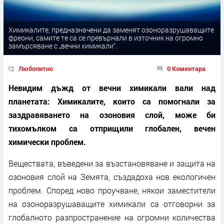
Химикалите, предназначени да заменят озоноразрушаващите
фреони, самите те са се превърнали в източник на огромно
замърсяване с „вечни химикали“.
Любопитно
0 Коментара
Невидим дъжд от вечни химикали вали над
планетата: Химикалите, които са помогнали за
заздравяването на озоновия слой, може би
тихомълком са отприщили глобален, вечен
химически проблем.
Веществата, въведени за възстановяване и защита на
озоновия слой на Земята, създадоха нов екологичен
проблем. Според ново проучване, някои заместители
на озоноразрушаващите химикали са отговорни за
глобалното разпространение на огромни количества