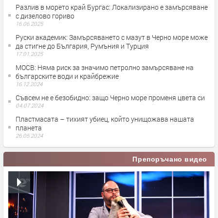
Разлив в морето край Бургас: Локализирано е замърсяване
с дизелово гориво
16.06.2025
Руски академик: Замърсяването с мазут в Черно море може
да стигне до България, Румъния и Турция
17.01.2025
МОСВ: Няма риск за значимо петролно замърсяване на
българските води и крайбрежие
16.12.2024
Съвсем не е безобидно: защо Черно море променя цвета си
04.07.2024
Пластмасата – тихият убиец, който унищожава нашата
планета
26.05.2024
Препоръчано видео