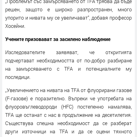
„Проблемът със замърсяването от TFA трябва да бъде
решен, защото е широко разпространен, много
упорито и нивата му се увеличават“, добавя професор
Хосейни.
Учените призовават за засилено наблюдение
Изследователите заявяват, че откритията
подчертават необходимостта от по-добро разбиране
на замърсяването с TFA и потенциалните му
последици.
„Увеличението на нивата на TFA от флуорирани газове
(F-газове) е поразително. Въпреки че употребата на
флуоровъглеводороди (HFC) постепенно намалява,
TFA ще останат с нас в продължение на десетилетия.
Съществува спешна необходимост да се разберат
други източници на TFA и да се оцени тяхното