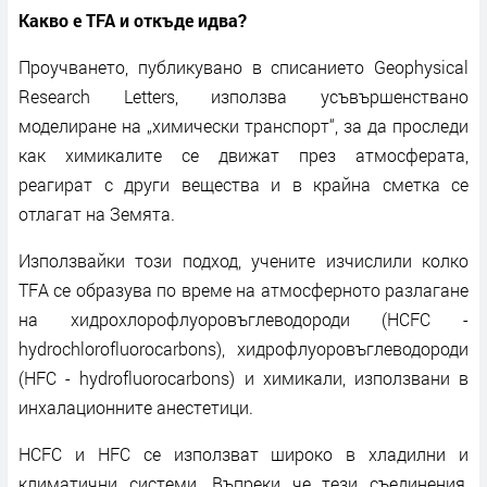
Какво е TFA и откъде идва?
Проучването, публикувано в списанието Geophysical
Research Letters, използва усъвършенствано
моделиране на „химически транспорт“, за да проследи
как химикалите се движат през атмосферата,
реагират с други вещества и в крайна сметка се
отлагат на Земята.
Използвайки този подход, учените изчислили колко
TFA се образува по време на атмосферното разлагане
на хидрохлорофлуоровъглеводороди (HCFC -
hydrochlorofluorocarbons), хидрофлуоровъглеводороди
(HFC - hydrofluorocarbons) и химикали, използвани в
инхалационните анестетици.
HCFC и HFC се използват широко в хладилни и
климатични системи. Въпреки че тези съединения,