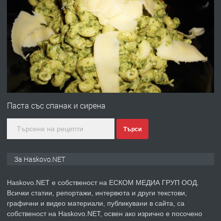
ПРЕДЛАГА
№4120 Магазин/Офис под наем в кв.
Любен Каравелов, Хасково-близо до
градската градина!
преди 4 дни
ПРЕДЛАГА
ПРОСТОРЕН ТРИСТАЕН
АПАРТАМЕНТ В НОВА СГРАДА КВ.
Паста със спанак и сирена
КУБА
Търси
преди 5 дни
ПРЕДЛАГА
Продавам парцел в гр. Хасково кв.
За Haskovo.NET
Хисаря до ток, вода,канализация,
асфалт 0889 537 426
Haskovo.NET е собственост на ЕСКОМ МЕДИА ГРУП ООД.
Всички статии, репортажи, интервюта и други текстови,
преди 5 дни
графични и видео материали, публикувани в сайта, са
собственост на Haskovo.NET, освен ако изрично е посочено
ПРЕДЛАГА
СГЛОБЯВАНЕ НА МЕБЕЛИ.