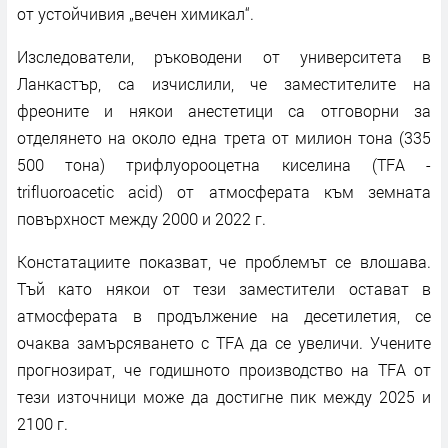
от устойчивия „вечен химикал“.
Изследователи, ръководени от университета в
Ланкастър, са изчислили, че заместителите на
фреоните и някои анестетици са отговорни за
отделянето на около една трета от милион тона (335
500 тона) трифлуорооцетна киселина (TFA -
trifluoroacetic acid) от атмосферата към земната
повърхност между 2000 и 2022 г.
Констатациите показват, че проблемът се влошава.
Тъй като някои от тези заместители остават в
атмосферата в продължение на десетилетия, се
очаква замърсяването с TFA да се увеличи. Учените
прогнозират, че годишното производство на TFA от
тези източници може да достигне пик между 2025 и
2100 г.