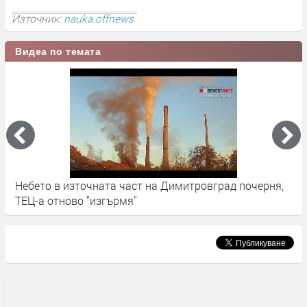
Източник:
nauka.offnews
Видеа по темата
Димитровград бе обгазен, авария в ТЕЦ-а?
Р
п