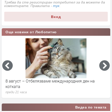
Трябва да сте регистриран потребител за да можете да
коментирате. Правилата -
тук
.
Вход
Още новини от Любопитно
Саграда Фамилия – вечната мечта на Гауди, която
К
продължава да изумява света
п
преди 3 дни
п
Видеа по темата