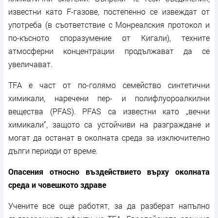
известни като F-газове, постепенно се извеждат от
употреба (в съответствие с Монреалския протокол и
по-късното споразумение от Кигали), техните
атмосферни концентрации продължават да се
увеличават.
TFA е част от по-голямо семейство синтетични
химикали, наречени пер- и полифлуороалкилни
вещества (PFAS). PFAS са известни като „вечни
химикали“, защото са устойчиви на разграждане и
могат да останат в околната среда за изключително
дълги периоди от време.
Опасения относно въздействието върху околната
среда и човешкото здраве
Учените все още работят, за да разберат напълно