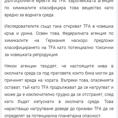
дългосрочните ефекти на TFA. Европейската агенция
по химикалите класифицира това вещество като
вредно за водната среда.
Изследователите също така откриват TFA в човешка
кръв и урина. Освен това, Федералната агенция по
химикалите на Германия наскоро предложи
класифицирането на TFA като потенциално токсични
за човешката репродукция.
Някои агенции твърдят, че настоящите нива в
околната среда са под праговете, които биха могли да
причинят вреда на хората. Въпреки това, опасенията
остават, тъй като TFA продължават да се натрупват и
може да е изключително трудно да се отстранят, след
като бъдат изпуснати в околната среда. Това
нарастващо натрупване доведе до призиви TFA да се
определят за потенциална планетарна опасност.