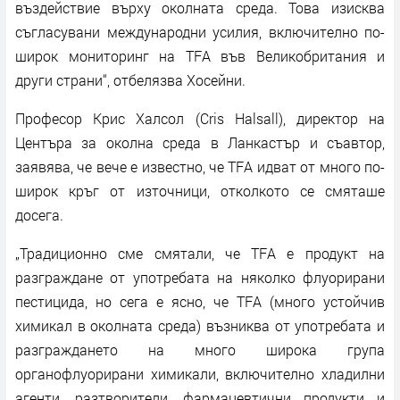
въздействие върху околната среда. Това изисква
съгласувани международни усилия, включително по-
широк мониторинг на TFA във Великобритания и
други страни“, отбелязва Хосейни.
Професор Крис Халсол (Cris Halsall), директор на
Центъра за околна среда в Ланкастър и съавтор,
заявява, че вече е известно, че TFA идват от много по-
широк кръг от източници, отколкото се смяташе
досега.
„Традиционно сме смятали, че TFA е продукт на
разграждане от употребата на няколко флуорирани
пестицида, но сега е ясно, че TFA (много устойчив
химикал в околната среда) възниква от употребата и
разграждането на много широка група
органофлуорирани химикали, включително хладилни
агенти, разтворители, фармацевтични продукти и