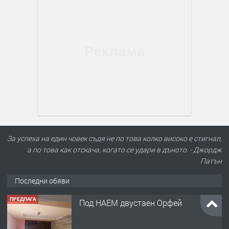
За успеха на един човек съдя не по това колко високо е стигнал,
а по това как отскача, когато се удари в дъното. - Джордж
Патън
Последни обяви
ПРЕДЛАГА
Нов апартамент на ул. Липа до
Езикова гимназия