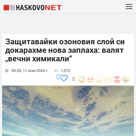
Защитавайки озоновия слой си
докарахме нова заплаха: валят
„вечни химикали“
09:28, 11 юни 2026 г.
1,572
0
0