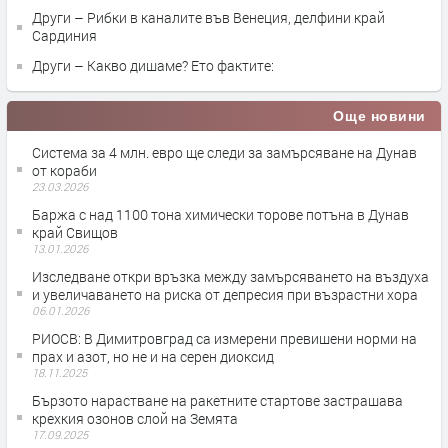
Други – Рибки в каналите във Венеция, делфини край
Сардиния
Други – Какво дишаме? Ето фактите:
Още новини
Система за 4 млн. евро ще следи за замърсяване на Дунав
от кораби
23.03.2026
Баржа с над 1100 тона химически торове потъна в Дунав
край Свищов
13.01.2026
Изследване откри връзка между замърсяването на въздуха
и увеличаването на риска от депресия при възрастни хора
06.01.2026
РИОСВ: В Димитровград са измерени превишени норми на
прах и азот, но не и на серен диоксид
18.11.2025
Бързото нарастване на ракетните стартове застрашава
крехкия озонов слой на Земята
17.09.2025