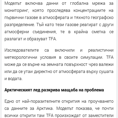
Моделът включва данни от глобална мрежа за
мониторинг, която проследява концентрациите на
първични газове в атмосферата и тяхното географско
разпределение. Тъй като тези газове реагират с други
атмосферни съединения, те в крайна сметка се
разлагат и образуват TFA.
Изследователите са включили и реалистични
метеорологични условия в своите симулации. TFA
може да се върне на земната повърхност чрез валежи
или да се утаи директно от атмосферата върху сушата
и водата.
Арктическият лед разкрива мащаба на проблема
Едно от най-поразителните открития на проучването
са данните за Арктика. Моделът показва, че почти
всички открити там TFA произхождат от заместители