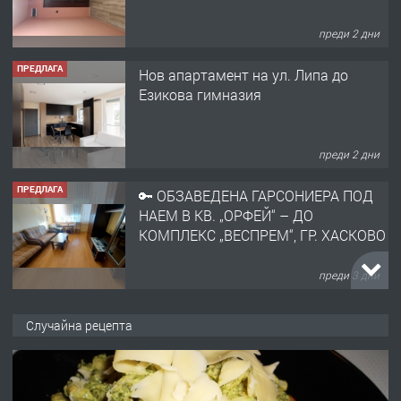
преди 2 дни
ПРЕДЛАГА
🔑 ОБЗАВЕДЕНА ГАРСОНИЕРА ПОД
НАЕМ В КВ. „ОРФЕЙ“ – ДО
КОМПЛЕКС „ВЕСПРЕМ“, ГР. ХАСКОВО
преди 3 дни
ПРЕДЛАГА
НАПЪЛНО ОБЗАВЕДЕН И
ОБОРУДВАН ТРИСТАЕН
АПАРТАМЕНТ В ЦЕНТЪРА НА ГР.
ХАСКОВО
преди 4 дни
ПРЕДЛАГА
Давам гараж под наем
Случайна рецепта
преди 4 дни