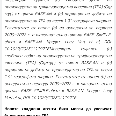
производство на трифлуорооцетна киселина (TFA) (Gg/
год.) от цикъл BASE-AN и (b) вариация на дебита на
производство на TFA за всеки 1.9° географска ширина.
Резултатите от панел (b) са осреднени за периода
2000–2022 г. и включват също цикъла BASE, SIMPLE-
chem и BASE-AN. Кредит: Lucy Hart et al, DOI:
10.1029/2025GL119216Моделиран годишен (a)
глобален дебит на производство на трифлуорооцетна
киселина (TFA) (Gg/год.) от цикъл BASE-AN и (b)
вариация на дебита на производство на TFA за всеки
1.9° географска ширина. Резултатите от панел (b) са
осреднени за периода 2000–2022 г. и включват също
цикъла BASE, SIMPLE-chem и BASE-AN. Кредит: Lucy
Hart et al, DOI: 10.1029/2025GL119216
Новите хладилни агенти биха могли да увеличат
бъдещите нива на TFA