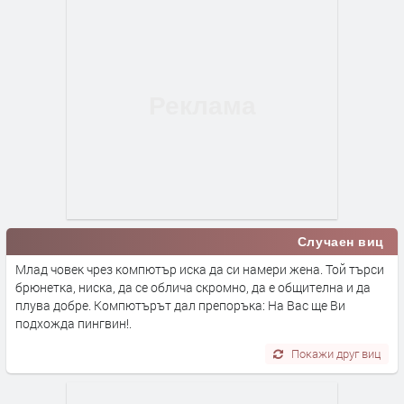
Случаен виц
Млад човек чрез компютър иска да си намери жена. Той търси
брюнетка, ниска, да се облича скромно, да е общителна и да
плува добре. Компютърът дал препоръка: На Вас ще Ви
подхожда пингвин!.
Покажи друг виц