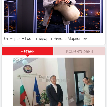
От мерак – Гост - гайдарят Никола Марковски
Четени
Коментирани