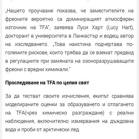
„Нашето проучване показва, че заместителите на
фреоните вероятно са доминиращият атмосферен
източник на TFA“, заявява Луси Харт (Lucy Hart),
докторант в университета в Ланкастър и водещ автор
на изследването. „Това наистина подчертава по-
големите рискове, които трябва да се вземат предвид
в регулациите при замяната на озоноразрушаващите
фреони с вредни химикали."
Проследяване на TFA по целия свят
За да тестват своите изчисления, екипът сравнява
моделираните оценки за образуването и отлагането
на TFA(чрез химическо разграждане) с реални
наблюдения, включително измервания на дъждовна
вода и проби от арктически лед.