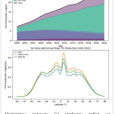
Моделиран годишен (a) глобален дебит на