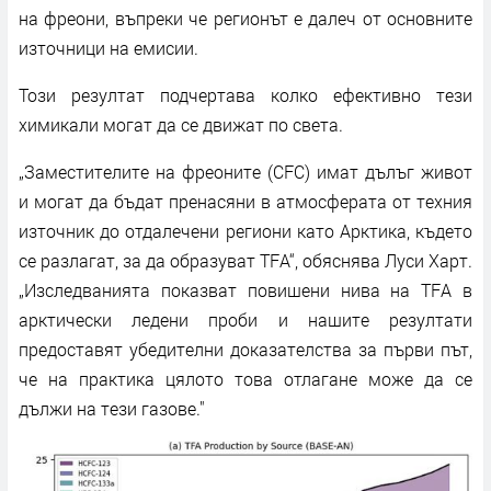
на фреони, въпреки че регионът е далеч от основните
източници на емисии.
Този резултат подчертава колко ефективно тези
химикали могат да се движат по света.
„Заместителите на фреоните (CFC) имат дълъг живот
и могат да бъдат пренасяни в атмосферата от техния
източник до отдалечени региони като Арктика, където
се разлагат, за да образуват TFA“, обяснява Луси Харт.
„Изследванията показват повишени нива на TFA в
арктически ледени проби и нашите резултати
предоставят убедителни доказателства за първи път,
че на практика цялото това отлагане може да се
дължи на тези газове."