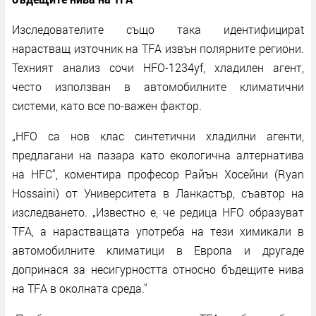
Изследователите също така идентифицираt
нарастващ източник на TFA извън полярните региони.
Техният анализ сочи HFO-1234yf, хладилен агент,
често използван в автомобилните климатични
системи, като все по-важен фактор.
„HFO са нов клас синтетични хладилни агенти,
предлагани на пазара като екологична алтернатива
на HFC“, коментира професор Райън Хосейни (Ryan
Hossaini) от Университета в Ланкастър, съавтор на
изследването. „Известно е, че редица HFO образуват
TFA, а нарастващата употреба на тези химикали в
автомобилните климатици в Европа и другаде
допринася за несигурността относно бъдещите нива
на TFA в околната среда."