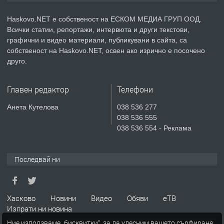
КОМПЛЕКС „ВЕСПРЕМ“, ГР. ХАСКОВО
Haskovo.NET е собственост на ЕСКОМ МЕДИА ГРУП ООД.
Всички статии, репортажи, интервюта и други текстови,
преди 4 дни
графични и видео материали, публикувани в сайта, са
собственост на Haskovo.NET, освен ако изрично е посочено
ПРЕДЛАГА
НАПЪЛНО ОБЗАВЕДЕН И
друго.
ОБОРУДВАН ТРИСТАЕН
АПАРТАМЕНТ В ЦЕНТЪРА НА ГР.
ХАСКОВО
Главен редактор
Телефони
преди 5 дни
Анета Кутелова
038 536 277
038 536 555
ПРЕДЛАГА
Давам гараж под наем
038 536 554 - Реклама
Последвай ни
преди 5 дни
ПРЕДЛАГА
№4120 Магазин/Офис под наем в кв.
Хасково
Новини
Видео
Обяви
еТВ
Любен Каравелов, Хасково-близо до
Изпрати ни новина
градската градина!
Ние използваме „бисквитки“, за да улесним вашето сърфиране.