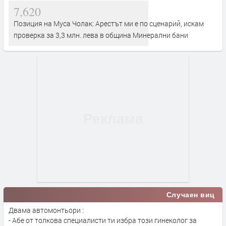
7,620
Позиция на Муса Чолак: Арестът ми е по сценарий, искам
проверка за 3,3 млн. лева в община Минерални бани
Случаен виц
Двама автомонтьори :
- Абе от толкова специалисти ти избра този гинеколог за