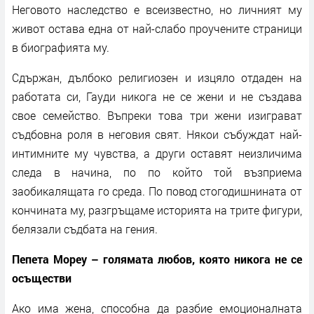
Неговото наследство е всеизвестно, но личният му
живот остава една от най-слабо проучените страници
в биографията му.
Сдържан, дълбоко религиозен и изцяло отдаден на
работата си, Гауди никога не се жени и не създава
свое семейство. Въпреки това три жени изиграват
съдбовна роля в неговия свят. Някои събуждат най-
интимните му чувства, а други оставят неизличима
следа в начина, по по който той възприема
заобикалящата го среда. По повод стогодишнината от
кончината му, разгръщаме историята на трите фигури,
белязали съдбата на гения.
Пепета Мореу – голямата любов, която никога не се
осъществи
Ако има жена, способна да разбие емоционалната