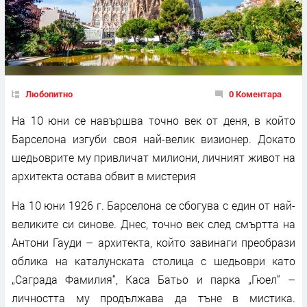
Любопитно
0 Коментара
На 10 юни се навършва точно век от деня, в който
Барселона изгуби своя най-велик визионер. Докато
шедьоврите му привличат милиони, личният живот на
архитекта остава обвит в мистерия
На 10 юни 1926 г. Барселона се сбогува с един от най-
великите си синове. Днес, точно век след смъртта на
Антони Гауди – архитекта, който завинаги преобрази
облика на каталунската столица с шедьоври като
„Саграда Фамилия“, Каса Батьо и парка „Гюел“ –
личността му продължава да тъне в мистика.