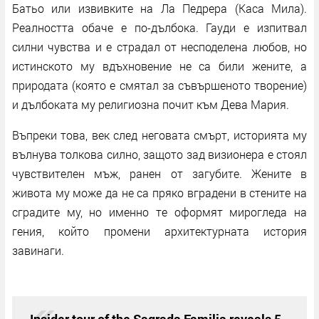
Батьо или извивките на Ла Педрера (Каса Мила).
Реалността обаче е по-дълбока. Гауди е изпитвал
силни чувства и е страдал от несподелена любов, но
истинското му вдъхновение не са били жените, а
природата (която е смятал за съвършеното творение)
и дълбоката му религиозна почит към Дева Мария.
Въпреки това, век след неговата смърт, историята му
вълнува толкова силно, защото зад визионера е стоял
чувствителен мъж, ранен от загубите. Жените в
живота му може да не са пряко вградени в стените на
сградите му, но именно те оформят мирогледа на
гения, който промени архитектурната история
завинаги.