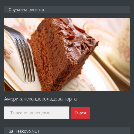
ПРЕДЛАГА
Давам обзаведено жилище за жена
Случайна рецепта
без брокери 0889 537 426
преди 12 часа
ПРЕДЛАГА
Под НАЕМ двустаен Орфей
преди 3 дни
ПРЕДЛАГА
Нов апартамент на ул. Липа до
Езикова гимназия
Американска шоколадова торта
преди 3 дни
Търси
ПРЕДЛАГА
🔑 ОБЗАВЕДЕНА ГАРСОНИЕРА ПОД
За Haskovo.NET
НАЕМ В КВ. „ОРФЕЙ“ – ДО