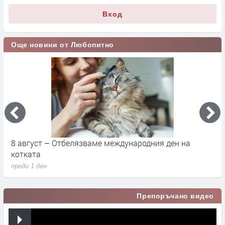
Вход
Още новини от Любопитно
8 август – Отбелязваме международния ден на
С
котката
п
преди 1 ден
п
Препоръчано видео