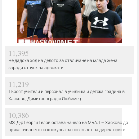
11,395
Не дадоха ход на делото за отвличане на млада жена
заради отпуск на адвокати
11,219
Търсят учители и персонал в училища и детска градина в
Хасково, Димитровград и Любимец
10,386
МЗ: Д-р Георги Гелов остава начело на МБАЛ – Хасково до
приключването на конкурса за нов съвет на директорите