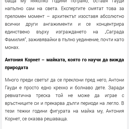
баща му няколко години по-рано, оставя Гауди
напълно сам на света. Експертите смятат това за
преломен момент – архитектът изоставя абсолютно
всички други ангажименти и се концентрира
единствено върху изграждането на „Саграда
Фамилия“, заживявайки в пълно уединение, почти като
монах.
Антония Корнет – майката, която го научи да вижда
природата
Много преди светът да се преклони пред него, Антони
Гауди е просто едно крехко и болнаво дете. Заради
ревматична треска той не може да играе с
връстниците си и прекарва дълги периоди на легло. В
тези тежки години фигурата на майка му, Антония
Корнет, се оказва решаваща.