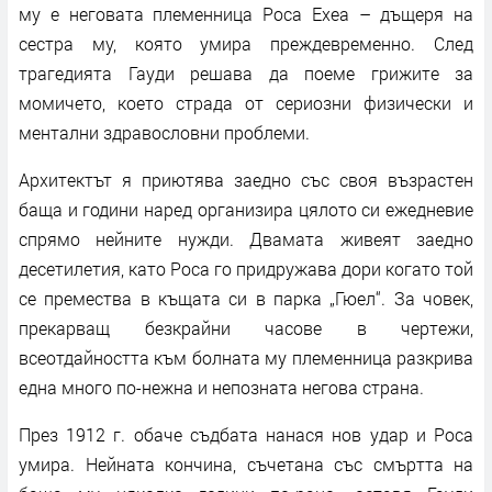
му е неговата племенница Роса Ехеа – дъщеря на
сестра му, която умира преждевременно. След
трагедията Гауди решава да поеме грижите за
момичето, което страда от сериозни физически и
ментални здравословни проблеми.
Архитектът я приютява заедно със своя възрастен
баща и години наред организира цялото си ежедневие
спрямо нейните нужди. Двамата живеят заедно
десетилетия, като Роса го придружава дори когато той
се премества в къщата си в парка „Гюел“. За човек,
прекарващ безкрайни часове в чертежи,
всеотдайността към болната му племенница разкрива
една много по-нежна и непозната негова страна.
През 1912 г. обаче съдбата нанася нов удар и Роса
умира. Нейната кончина, съчетана със смъртта на