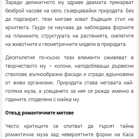
Заради деликатното му здраве двамата прекарват
безброй часове на село, съзерцавайки природата. Без
да подозират, тези мигове коват бъдещия стил на
архитекта. Гауди се научава да наблюдава формите
на планините, структурата на растенията, скелетите
на животните и геометричните модели в природата.
Десетилетия по-късно тези елементи оживяват в
творчеството му – колони, наподобяващи дървесни
стволове, вълнообразни фасади и сгради, вдъхновени
от живи организми. Природата става неговата най-
голяма муза, а усещането за нея се ражда именно в
годините, споделени с майка му.
Отвъд романтичните митове
Често критиците се опитват да търсят тайна
романтична муза зад невероятните форми на Каса