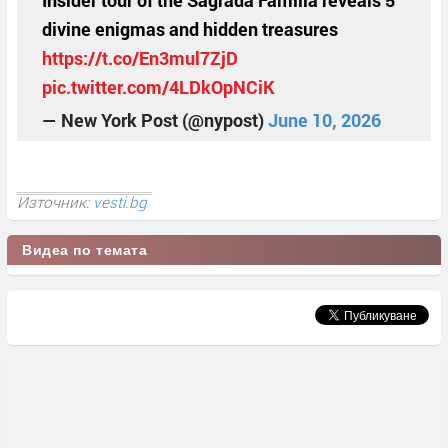
Insider tour of the Sagrada Familia reveals 5
divine enigmas and hidden treasures
https://t.co/En3mul7ZjD
pic.twitter.com/4LDkOpNCiK
— New York Post (@nypost)
June 10, 2026
Източник:
vesti.bg
Видеа по темата