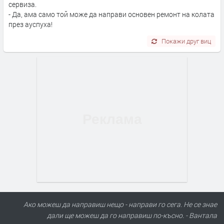
сервиза.
- Да, ама само той може да направи основен ремонт на колата
през ауспуха!
Покажи друг виц
Ако можеш да направиш нещо - направи го сега. Не се знае
дали ще можеш да го направиш по-късно. - Вантала