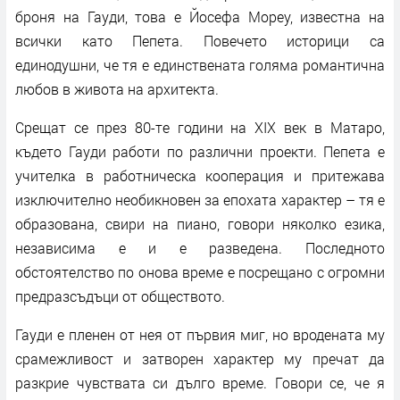
броня на Гауди, това е Йосефа Мореу, известна на
всички като Пепета. Повечето историци са
единодушни, че тя е единствената голяма романтична
любов в живота на архитекта.
Срещат се през 80-те години на XIX век в Матаро,
където Гауди работи по различни проекти. Пепета е
учителка в работническа кооперация и притежава
изключително необикновен за епохата характер – тя е
образована, свири на пиано, говори няколко езика,
независима е и е разведена. Последното
обстоятелство по онова време е посрещано с огромни
предразсъдъци от обществото.
Гауди е пленен от нея от първия миг, но вродената му
срамежливост и затворен характер му пречат да
разкрие чувствата си дълго време. Говори се, че я