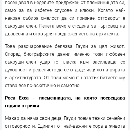
посещавал в неделите, придружен от племенницата си,
само за да избегне слухове и клюки. Когато най-
накрая събира смелост да си признае, отговорът е
съкрушителен. Пепета вече е сгодена за търговец на
дървесина и отхвърля предложението на архитекта.
Това разочарование белязва Гауди за цял живот.
Според биографските данни именно този любовен
съкрушителен удар го тласка към засилваща се
духовност и решението да се отдаде изцяло на вярата
и архитектурата. От този момент нататък битието му
става все по-аскетично и самотно.
Роса Ехеа – племенницата, на която посвещава
години в грижи
Макар да няма свои деца, Гауди поема тежки семейни
отговорности. Единият от най-важните хора в живота