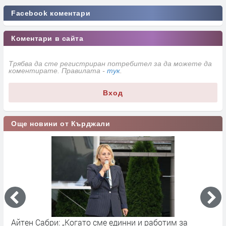
Facebook коментари
Коментари в сайта
Трябва да сте регистриран потребител за да можете да
коментирате. Правилата -
тук
.
Вход
Още новини от Кърджали
Айтен Сабри: „Когато сме единни и работим за
О