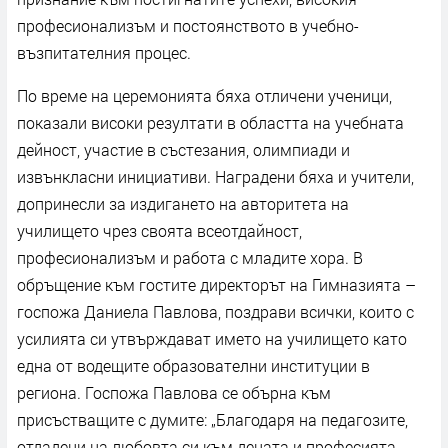
професионализъм и постоянството в учебно-
възпитателния процес.
По време на церемонията бяха отличени ученици,
показали високи резултати в областта на учебната
дейност, участие в състезания, олимпиади и
извънкласни инициативи. Наградени бяха и учители,
допринесли за издигането на авторитета на
училището чрез своята всеотдайност,
професионализъм и работа с младите хора. В
обръщение към гостите директорът на Гимназията –
госпожа Даниела Павлова, поздрави всички, които с
усилията си утвърждават името на училището като
една от водещите образователни институции в
региона. Госпожа Павлова се обърна към
присъстващите с думите: „Благодаря на педагозите,
отдадени на любовта си към децата и професията.