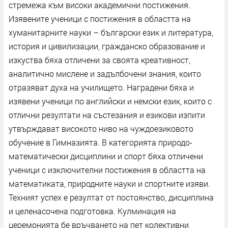
стремежа към високи академични постижения.
Изявените ученици с постижения в областта на
хуманитарните науки – български език и литература,
история и цивилизации, гражданско образование и
изкуства бяха отличени за своята креативност,
аналитично мислене и задълбочени знания, които
отразяват духа на училището. Наградени бяха и
изявени ученици по английски и немски език, които с
отлични резултати на състезания и езикови изпити
утвърждават високото ниво на чуждоезиковото
обучение в Гимназията. В категорията природо-
математически дисциплини и спорт бяха отличени
ученици с изключителни постижения в областта на
математиката, природните науки и спортните изяви.
Техният успех е резултат от постоянство, дисциплина
и целенасочена подготовка. Кулминация на
церемонията бе връчването на пет колективни