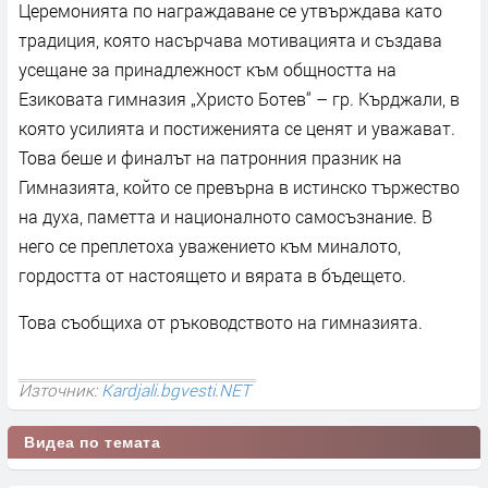
Церемонията по награждаване се утвърждава като
традиция, която насърчава мотивацията и създава
усещане за принадлежност към общността на
Езиковата гимназия „Христо Ботев“ – гр. Кърджали, в
която усилията и постиженията се ценят и уважават.
Това беше и финалът на патронния празник на
Гимназията, който се превърна в истинско тържество
на духа, паметта и националното самосъзнание. В
него се преплетоха уважението към миналото,
гордостта от настоящето и вярата в бъдещето.
Това съобщиха от ръководството на гимназията.
Източник:
Kardjali.bgvesti.NET
Видеа по темата