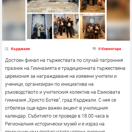
Кърджали
0 Коментара
Достоен финал на тържествата по случай патронния
празник на Гимназията е традиционната тържествена
церемония за награждаване на изявени учители и
ученици, организиран по инициатива на
ръководството и учителския колектив на Езиковата
гимназия „Христо Ботев“, град Кърджали. С нея се
отбеляза още един важен акцент в училищния
календар. Събитието се проведе в 18.00 часа в
Регионалния исторически музей и е израз на
признание към постигнатите успехи, високия