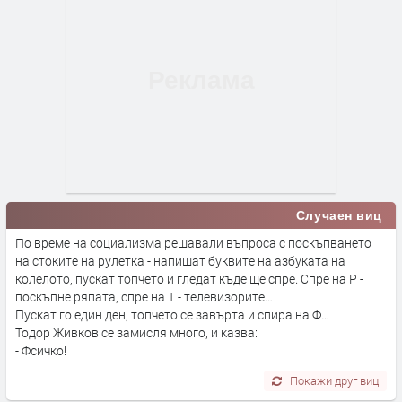
Случаен виц
По време на социализма решавали въпроса с поскъпването
на стоките на рулетка - напишат буквите на азбуката на
колелото, пускат топчето и гледат къде ще спре. Спре на Р -
поскъпне ряпата, спре на Т - телевизорите…
Пускат го един ден, топчето се завърта и спира на Ф…
Тодор Живков се замисля много, и казва:
- Фсичко!
Покажи друг виц