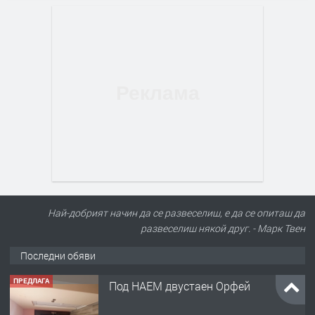
Най-добрият начин да се развеселиш, е да се опиташ да
развеселиш някой друг. - Марк Твен
Последни обяви
ПРЕДЛАГА
Под НАЕМ двустаен Орфей