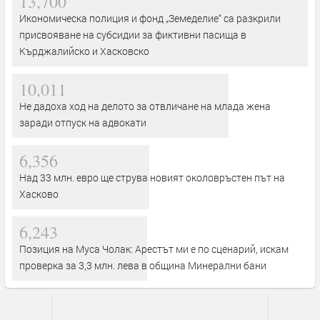
13,700
Икономическа полиция и фонд „Земеделие“ са разкрили
присвояване на субсидии за фиктивни пасища в
Кърджалийско и Хасковско
10,011
Не дадоха ход на делото за отвличане на млада жена
заради отпуск на адвокати
6,356
Над 33 млн. евро ще струва новият околовръстен път на
Хасково
6,243
Позиция на Муса Чолак: Арестът ми е по сценарий, искам
проверка за 3,3 млн. лева в община Минерални бани