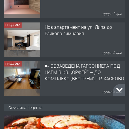
преди 2 дни
ПРЕДЛАГА
Нов апартамент на ул. Липа до
Езикова гимназия
преди 2 дни
ПРЕДЛАГА
🔑 ОБЗАВЕДЕНА ГАРСОНИЕРА ПОД
НАЕМ В КВ. „ОРФЕЙ“ – ДО
КОМПЛЕКС „ВЕСПРЕМ“, ГР. ХАСКОВО
преди 3 дни
ПРЕДЛАГА
НАПЪЛНО ОБЗАВЕДЕН И
Случайна рецепта
ОБОРУДВАН ТРИСТАЕН
АПАРТАМЕНТ В ЦЕНТЪРА НА ГР.
ХАСКОВО