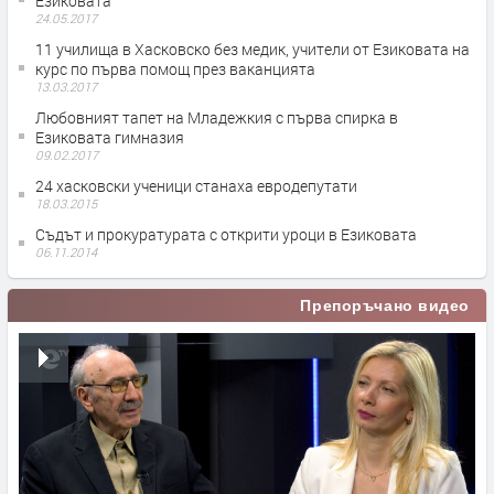
Езиковата
24.05.2017
11 училища в Хасковско без медик, учители от Езиковата на
курс по първа помощ през ваканцията
13.03.2017
Любовният тапет на Младежкия с първа спирка в
Езиковата гимназия
09.02.2017
24 хасковски ученици станаха евродепутати
18.03.2015
Съдът и прокуратурата с открити уроци в Езиковата
06.11.2014
Препоръчано видео