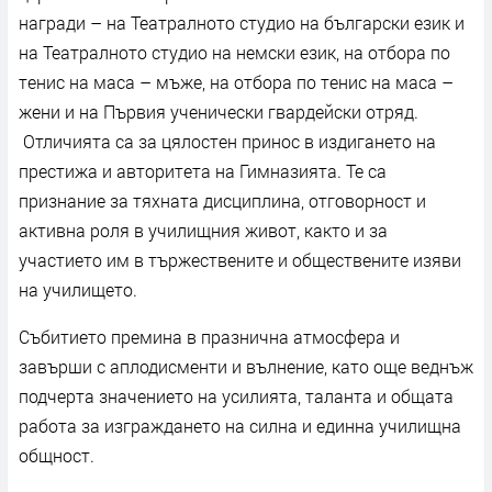
награди – на Театралното студио на български език и
на Театралното студио на немски език, на отбора по
тенис на маса – мъже, на отбора по тенис на маса –
жени и на Първия ученически гвардейски отряд.
Отличията са за цялостен принос в издигането на
престижа и авторитета на Гимназията. Те са
признание за тяхната дисциплина, отговорност и
активна роля в училищния живот, както и за
участието им в тържествените и обществените изяви
на училището.
Събитието премина в празнична атмосфера и
завърши с аплодисменти и вълнение, като още веднъж
подчерта значението на усилията, таланта и общата
работа за изграждането на силна и единна училищна
общност.