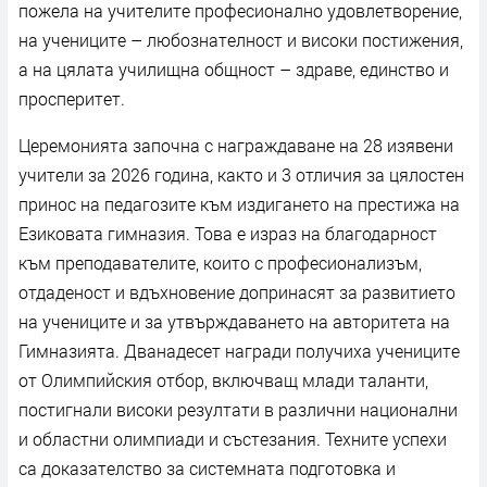
пожела на учителите професионално удовлетворение,
на учениците – любознателност и високи постижения,
а на цялата училищна общност – здраве, единство и
просперитет.
Церемонията започна с награждаване на 28 изявени
учители за 2026 година, както и 3 отличия за цялостен
принос на педагозите към издигането на престижа на
Езиковата гимназия. Това е израз на благодарност
към преподавателите, които с професионализъм,
отдаденост и вдъхновение допринасят за развитието
на учениците и за утвърждаването на авторитета на
Гимназията. Дванадесет награди получиха учениците
от Олимпийския отбор, включващ млади таланти,
постигнали високи резултати в различни национални
и областни олимпиади и състезания. Техните успехи
са доказателство за системната подготовка и