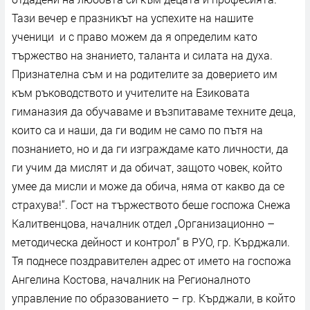
Тази вечер е празникът на успехите на нашите
ученици и с право можем да я определим като
тържество на знанието, таланта и силата на духа.
Признателна съм и на родителите за доверието им
към ръководството и учителите на Езиковата
гиманазия да обучаваме и възпитаваме техните деца,
които са и наши, да ги водим не само по пътя на
познанието, но и да ги изграждаме като личности, да
ги учим да мислят и да обичат, защото човек, който
умее да мисли и може да обича, няма от какво да се
страхува!“. Гост на тържеството беше госпожа Снежа
Калитвенцова, началник отдел „Организационно –
методическа дейност и контрол“ в РУО, гр. Кърджали.
Тя поднесе поздравителен адрес от името на госпожа
Ангелина Костова, началник на Регионалното
управление по образованието – гр. Кърджали, в който