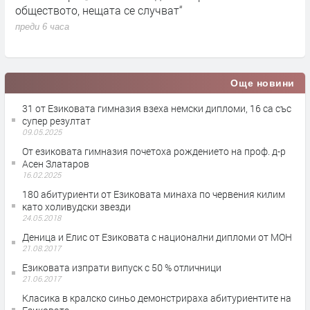
обществото, нещата се случват“
п
преди 6 часа
Още новини
31 от Езиковата гимназия взеха немски дипломи, 16 са със
супер резултат
09.05.2025
От езиковата гимназия почетоха рождението на проф. д-р
Асен Златаров
16.02.2025
180 абитуриенти от Езиковата минаха по червения килим
като холивудски звезди
24.05.2018
Деница и Елис от Езиковата с национални дипломи от МОН
21.08.2017
Езиковата изпрати випуск с 50 % отличници
21.06.2017
Класика в кралско синьо демонстрираха абитуриентите на