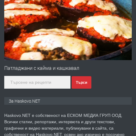
преди 4 дни
ПРЕДЛАГА
Давам гараж под наем
преди 4 дни
ПРЕДЛАГА
№4120 Магазин/Офис под наем в кв.
Любен Каравелов, Хасково-близо до
Патладжани с кайма и кашкавал
градската градина!
Търси
преди 4 дни
ПРЕДЛАГА
ПРОСТОРЕН ТРИСТАЕН
За Haskovo.NET
АПАРТАМЕНТ В НОВА СГРАДА КВ.
КУБА
Haskovo.NET е собственост на ЕСКОМ МЕДИА ГРУП ООД.
Всички статии, репортажи, интервюта и други текстови,
преди 5 дни
графични и видео материали, публикувани в сайта, са
собственост на Haskovo.NET, освен ако изрично е посочено