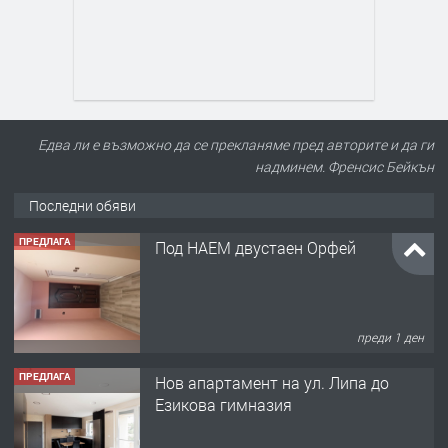
Едва ли е възможно да се прекланяме пред авторите и да ги
надминем. Френсис Бейкън
Последни обяви
ПРЕДЛАГА
Под НАЕМ двустаен Орфей
преди 1 ден
ПРЕДЛАГА
Нов апартамент на ул. Липа до
Езикова гимназия