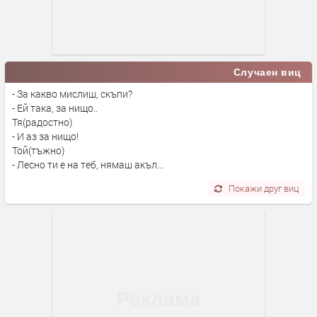
Случаен виц
- За какво мислиш, скъпи?
- Ей така, за нищо..
Тя(радостно)
- И аз за нищо!
Той(тъжно)
- Лесно ти е на теб, нямаш акъл...
Покажи друг виц