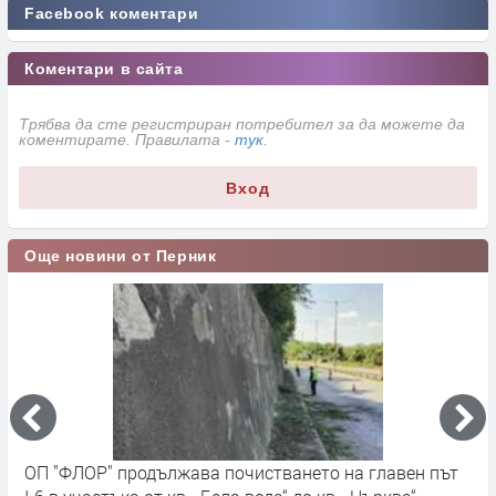
Facebook коментари
Коментари в сайта
Трябва да сте регистриран потребител за да можете да
коментирате. Правилата -
тук
.
Вход
Още новини от Перник
ОП "ФЛОР" продължава почистването на главен път
О