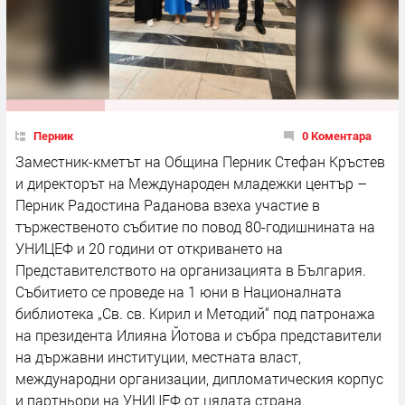
Перник
0 Коментара
Заместник-кметът на Община Перник Стефан Кръстев
и директорът на Международен младежки център –
Перник Радостина Раданова взеха участие в
тържественото събитие по повод 80-годишнината на
УНИЦЕФ и 20 години от откриването на
Представителството на организацията в България.
Събитието се проведе на 1 юни в Националната
библиотека „Св. св. Кирил и Методий“ под патронажа
на президента Илияна Йотова и събра представители
на държавни институции, местната власт,
международни организации, дипломатическия корпус
и партньори на УНИЦЕФ от цялата страна.