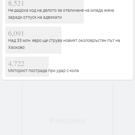
8,521
Не дадоха ход на делото за отвличане на млада жена
заради отпуск на адвокати
6,091
Над 33 млн. евро ще струва новият околовръстен път на
Хасково
4,722
Моторист пострада при удар с кола