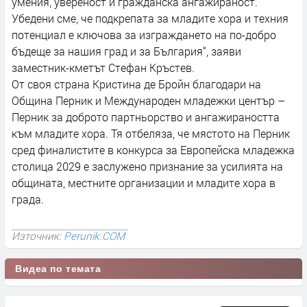
умения, увереност и гражданска ангажираност.
Убедени сме, че подкрепата за младите хора и техния
потенциал е ключова за изграждането на по-добро
бъдеще за нашия град и за България“, заяви
заместник-кметът Стефан Кръстев.
От своя страна Кристина де Бройн благодари на
Община Перник и Международен младежки център –
Перник за доброто партньорство и ангажираността
към младите хора. Тя отбеляза, че мястото на Перник
сред финалистите в конкурса за Европейска младежка
столица 2029 е заслужено признание за усилията на
общината, местните организации и младите хора в
града.
Източник:
Perunik.COM
Видеа по темата