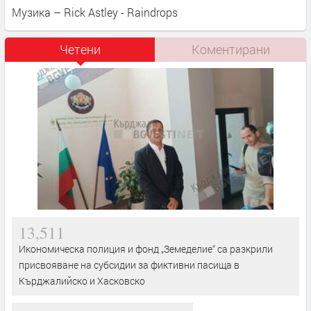
Музика – Rick Astley - Raindrops
Четени
Коментирани
13,511
Икономическа полиция и фонд „Земеделие“ са разкрили
присвояване на субсидии за фиктивни пасища в
Кърджалийско и Хасковско