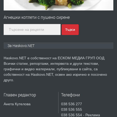
ПРЕДЛАГА
№4120 Магазин/Офис под наем в кв.
Любен Каравелов, Хасково-близо до
Агнешки котлети с пушено сирене
градската градина!
Търси
преди 3 дни
ПРЕДЛАГА
ПРОСТОРЕН ТРИСТАЕН
За Haskovo.NET
АПАРТАМЕНТ В НОВА СГРАДА КВ.
КУБА
Haskovo.NET е собственост на ЕСКОМ МЕДИА ГРУП ООД.
Всички статии, репортажи, интервюта и други текстови,
преди 4 дни
графични и видео материали, публикувани в сайта, са
собственост на Haskovo.NET, освен ако изрично е посочено
ПРЕДЛАГА
Продавам парцел в гр. Хасково кв.
друго.
Хисаря до ток, вода,канализация,
асфалт 0889 537 426
Главен редактор
Телефони
преди 4 дни
Анета Кутелова
038 536 277
038 536 555
ПРЕДЛАГА
СГЛОБЯВАНЕ НА МЕБЕЛИ.
038 536 554 - Реклама