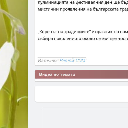
Кулминацията на фестивалния ден ще бъде
мистични проявления на българската тра
„Коренът на традициите“ е празник на пам
събира поколенията около онези ценности
Източник:
Perunik.COM
Видеа по темата