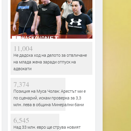
11,004
Не дадоха ход на делото за отвличане
на млада жена заради отпуск на
адвокати
7,374
Позиция на Муса Чолак: Арестът ми е
по сценарий, искам проверка за 3,3
млн. лева в община Минерални бани
6,545
Над 33 млн. евро ще струва новият