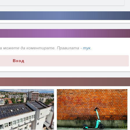
да можете да коментирате. Правилата -
тук
.
Вход