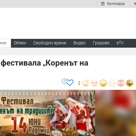
Календар
ини
Обяви
Свободно време
Видео
Градове
eTV
 фестивала „Коренът на
0
2