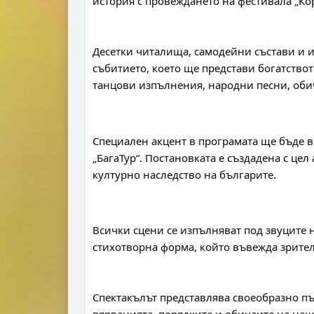
история с провеждането на фестивала „Ко
Десетки читалища, самодейни състави и из
събитието, което ще представи богатство
танцови изпълнения, народни песни, оби
Специален акцент в програмата ще бъде в
„БагаТур“. Постановката е създадена с це
културно наследство на българите.
Всички сцени се изпълняват под звуците н
стихотворна форма, който въвежда зрител
Спектакълът представлява своеобразно път