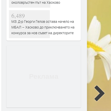
околовръстен път на Хасково
6,489
МЗ: Д-р Георги Гелов остава начело на
МБАЛ – Хасково до приключването на
конкурса за нов съвет на директорите