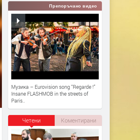
Препоръчано видео
Музика – Eurovision song “Regarde !”
Insane FLASHMOB in the streets of
Paris..​
Четени
Коментирани