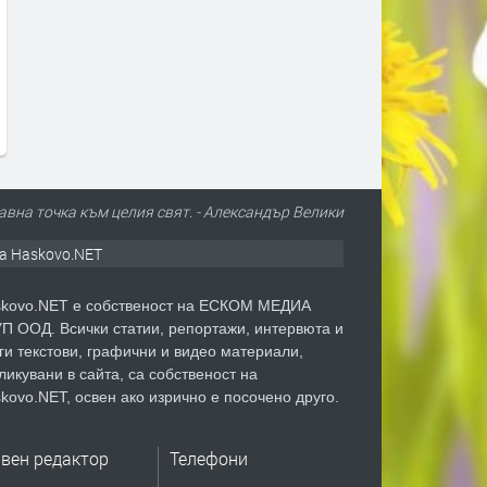
Министър Ивкова разпореди
И през месец август, Пер
пълно отстраняване на
предложи богата култур
нередностите в здравни обекти
програма
в Пернишко
преди 5 дни
преди 5 дни
авна точка към целия свят. - Александър Велики
а Haskovo.NET
kovo.NET е собственост на ЕСКОМ МЕДИА
П ООД. Всички статии, репортажи, интервюта и
ги текстови, графични и видео материали,
ликувани в сайта, са собственост на
kovo.NET, освен ако изрично е посочено друго.
авен редактор
Телефони