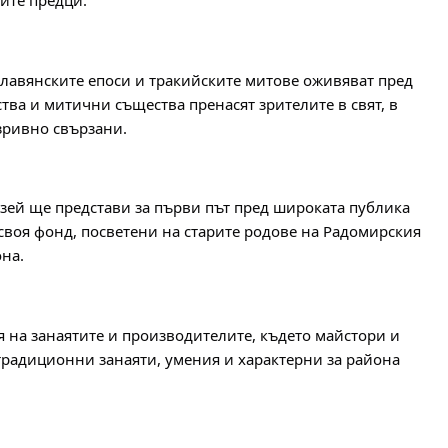
ите предци.
славянските епоси и тракийските митове оживяват пред 
ва и митични същества пренасят зрителите в свят, в 
зривно свързани.
зей ще представи за първи път пред широката публика 
воя фонд, посветени на старите родове на Радомирския 
она.
я на занаятите и производителите, където майстори и 
радиционни занаяти, умения и характерни за района 