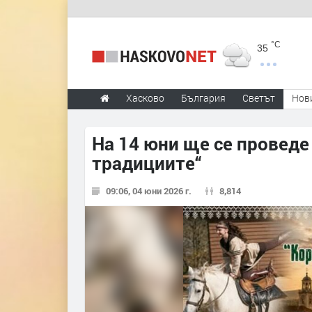
°C
35
Хасково
България
Светът
Нов
На 14 юни ще се проведе
традициите“
09:06, 04 юни 2026 г.
8,814