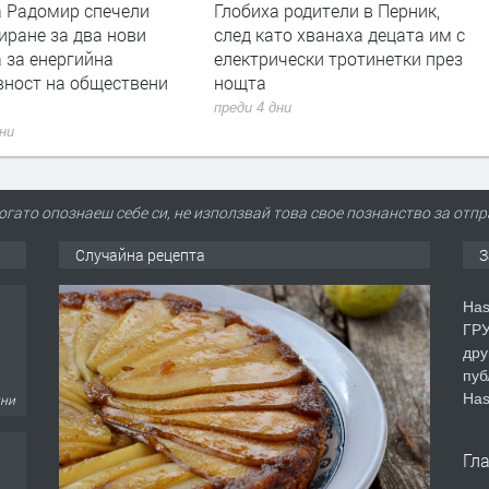
 родители в Перник,
Полицията в Перник се намеси
то хванаха децата им с
след сигнали за шумни
ически тротинетки през
младежи и тормоз над
психично болна жена
дни
преди 4 дни
огато опознаеш себе си, не използвай това свое познанство за отпр
Случайна рецепта
З
дни
Has
ГРУ
дру
пуб
Has
дни
Гл