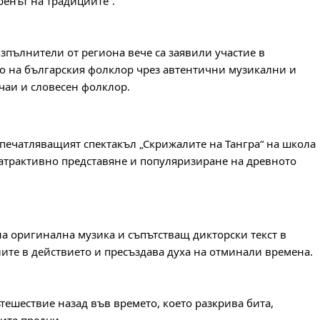
ренът на традициите“.
пълнители от региона вече са заявили участие в 
то на българския фолклор чрез автентични музикални и 
чаи и словесен фолклор.
печатляващият спектакъл „Скрижалите на Тангра“ на школа 
л атрактивно представяне и популяризиране на древното 
а оригинална музика и съпътстващ дикторски текст в 
ите в действието и пресъздава духа на отминали времена.
ешествие назад във времето, което разкрива бита, 