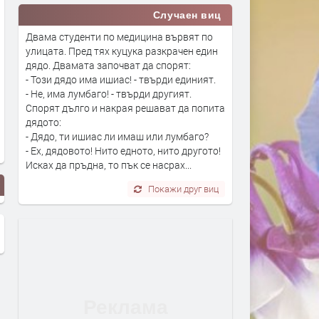
Случаен виц
Двама студенти по медицина вървят по
улицата. Пред тях куцука разкрачен един
дядо. Двамата започват да спорят:
- Този дядо има ишиас! - твърди единият.
- Не, има лумбаго! - твърди другият.
Спорят дълго и накрая решават да попита
дядото:
- Дядо, ти ишиас ли имаш или лумбаго?
- Ех, дядовото! Нито едното, нито другото!
Исках да пръдна, то пък се насрах...
Покажи друг виц