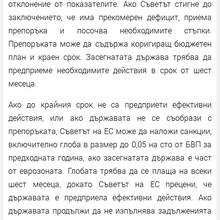
отклонение от показателите. Ако Съветът стигне до
заключението, че има прекомерен дефицит, приема
препоръка и посочва необходимите стъпки.
Препоръката може да съдържа коригиращ бюджетен
план и краен срок. Засегнатата държава трябва да
предприеме необходимите действия в срок от шест
месеца.
Ако до крайния срок не са предприети ефективни
действия, или ако държавата не се съобрази с
препоръката, Съветът на ЕС може да наложи санкции,
включително глоба в размер до 0,05 на сто от БВП за
предходната година, ако засегнатата държава е част
от еврозоната. Глобата трябва да се плаща на всеки
шест месеца, докато Съветът на ЕС прецени, че
държавата е предприела ефективни действия. Ако
държавата продължи да не изпълнява задълженията