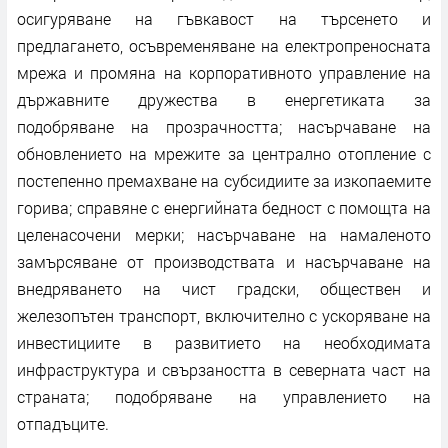
осигуряване на гъвкавост на търсенето и
предлагането, осъвременяване на електропреносната
мрежа и промяна на корпоративното управление на
държавните дружества в енергетиката за
подобряване на прозрачността; насърчаване на
обновлението на мрежите за централно отопление с
постепенно премахване на субсидиите за изкопаемите
горива; справяне с енергийната бедност с помощта на
целенасочени мерки; насърчаване на намаленото
замърсяване от производствата и насърчаване на
внедряването на чист градски, обществен и
железопътен транспорт, включително с ускоряване на
инвестициите в развитието на необходимата
инфраструктура и свързаността в северната част на
страната; подобряване на управлението на
отпадъците.