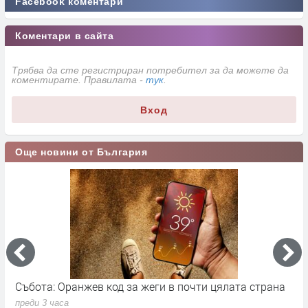
Facebook коментари
Коментари в сайта
Трябва да сте регистриран потребител за да можете да
коментирате. Правилата -
тук
.
Вход
Още новини от България
Събота: Оранжев код за жеги в почти цялата страна
П
в
преди 3 часа