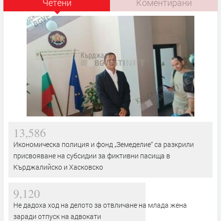
Четени
Коментирани
13,586
Икономическа полиция и фонд „Земеделие“ са разкрили
присвояване на субсидии за фиктивни пасища в
Кърджалийско и Хасковско
9,120
Не дадоха ход на делото за отвличане на млада жена
заради отпуск на адвокати