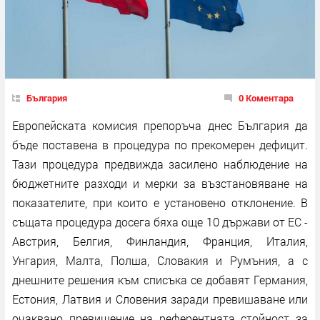
България
0 Коментара
Европейската комисия препоръча днес България да
бъде поставена в процедура по прекомерен дефицит.
Тази процедура предвижда засилено наблюдение на
бюджетните разходи и мерки за възстановяване на
показателите, при които е установено отклонение. В
същата процедура досега бяха още 10 държави от ЕС -
Австрия, Белгия, Финландия, Франция, Италия,
Унгария, Малта, Полша, Словакия и Румъния, а с
днешните решения към списъка се добавят Германия,
Естония, Латвия и Словения заради превишаване или
очаквано превишение на референтната стойност за