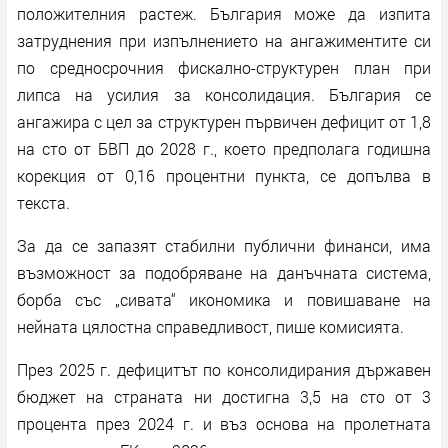
положителния растеж. България може да изпита
затруднения при изпълнението на ангажиментите си
по средносрочния фискално-структурен план при
липса на усилия за консолидация. България се
ангажира с цел за структурен първичен дефицит от 1,8
на сто от БВП до 2028 г., което предполага годишна
корекция от 0,16 процентни пункта, се допълва в
текста.
За да се запазят стабилни публични финанси, има
възможност за подобряване на данъчната система,
борба със „сивата“ икономика и повишаване на
нейната цялостна справедливост, пише комисията.
През 2025 г. дефицитът по консолидирания държавен
бюджет на страната ни достигна 3,5 на сто от 3
процента през 2024 г. и въз основа на пролетната