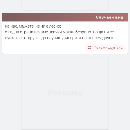
Случаен виц
на нас, мъжете, не ни е лесно:
от една страна искаме всички мацки безропотно да ни се
пускат, а от друга - да научиш дъщерята на съвсем друго.
Покажи друг виц