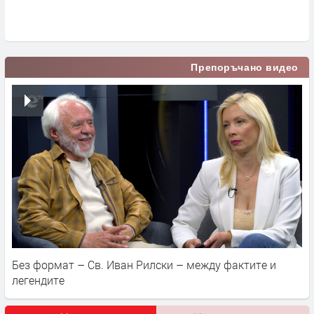
п
Препоръчано видео
Без формат – Св. Иван Рилски – между фактите и
легендите