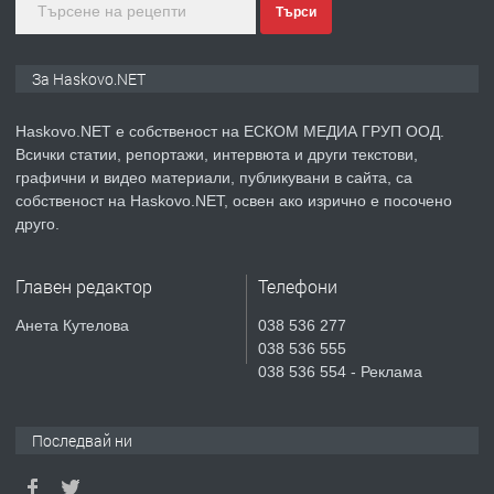
Търси
преди 4 дни
ПРЕДЛАГА
ПРОСТОРЕН ТРИСТАЕН
За Haskovo.NET
АПАРТАМЕНТ В НОВА СГРАДА КВ.
КУБА
Haskovo.NET е собственост на ЕСКОМ МЕДИА ГРУП ООД.
Всички статии, репортажи, интервюта и други текстови,
преди 4 дни
графични и видео материали, публикувани в сайта, са
собственост на Haskovo.NET, освен ако изрично е посочено
ПРЕДЛАГА
Продавам парцел в гр. Хасково кв.
друго.
Хисаря до ток, вода,канализация,
асфалт 0889 537 426
Главен редактор
Телефони
преди 4 дни
Анета Кутелова
038 536 277
038 536 555
ПРЕДЛАГА
СГЛОБЯВАНЕ НА МЕБЕЛИ.
038 536 554 - Реклама
Последвай ни
преди 4 дни