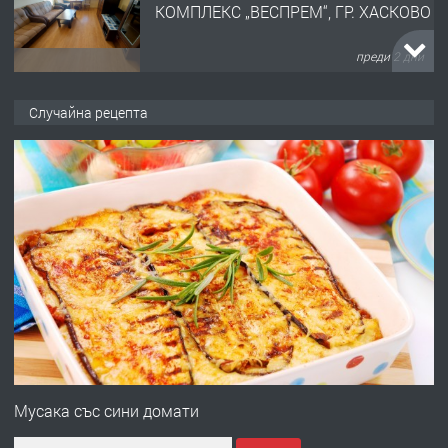
КОМПЛЕКС „ВЕСПРЕМ“, ГР. ХАСКОВО
преди 2 дни
ПРЕДЛАГА
НАПЪЛНО ОБЗАВЕДЕН И
Случайна рецепта
ОБОРУДВАН ТРИСТАЕН
АПАРТАМЕНТ В ЦЕНТЪРА НА ГР.
ХАСКОВО
преди 3 дни
ПРЕДЛАГА
Давам гараж под наем
преди 3 дни
ПРЕДЛАГА
№4120 Магазин/Офис под наем в кв.
Любен Каравелов, Хасково-близо до
Мусака със сини домати
градската градина!