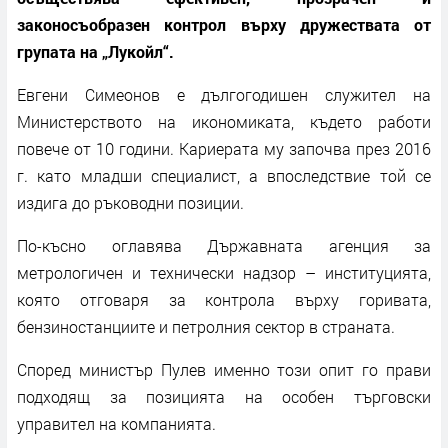
законосъобразен контрол върху дружествата от
групата на „Лукойл“.
Евгени Симеонов е дългогодишен служител на
Министерството на икономиката, където работи
повече от 10 години. Кариерата му започва през 2016
г. като младши специалист, а впоследствие той се
издига до ръководни позиции.
По-късно оглавява Държавната агенция за
метрологичен и технически надзор – институцията,
която отговаря за контрола върху горивата,
бензиностанциите и петролния сектор в страната.
Според министър Пулев именно този опит го прави
подходящ за позицията на особен търговски
управител на компанията.