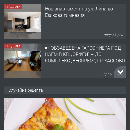
ПРЕДЛАГА
Нов апартамент на ул. Липа до
Езикова гимназия
преди 1 ден
ПРЕДЛАГА
🔑 ОБЗАВЕДЕНА ГАРСОНИЕРА ПОД
НАЕМ В КВ. „ОРФЕЙ“ – ДО
КОМПЛЕКС „ВЕСПРЕМ“, ГР. ХАСКОВО
преди 2 дни
ПРЕДЛАГА
НАПЪЛНО ОБЗАВЕДЕН И
Случайна рецепта
ОБОРУДВАН ТРИСТАЕН
АПАРТАМЕНТ В ЦЕНТЪРА НА ГР.
ХАСКОВО
преди 3 дни
ПРЕДЛАГА
Давам гараж под наем