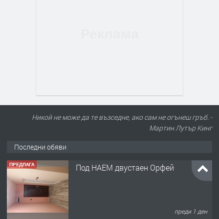
Никой не може да те възседне, ако сам не огънеш гръб. -
Мартин Лутър Кинг
Последни обяви
ПРЕДЛАГА
Под НАЕМ двустаен Орфей
преди 1 ден