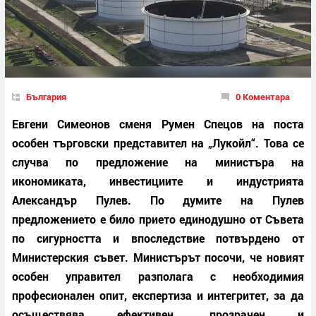
България
0 Коментара
Евгени Симеонов сменя Румен Спецов на поста
особен търговски представител на „Лукойл“. Това се
случва по предложение на министъра на
икономиката, инвестициите и индустрията
Александър Пулев. По думите на Пулев
предложението е било прието единодушно от Съвета
по сигурността и впоследствие потвърдено от
Министерския съвет. Министърът посочи, че новият
особен управител разполага с необходимия
професионален опит, експертиза и интегритет, за да
осъществява ефективен, прозрачен и