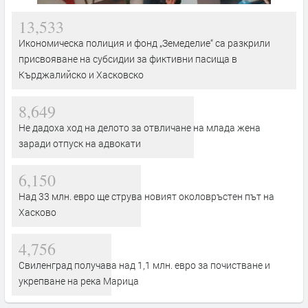
13,533
Икономическа полиция и фонд „Земеделие“ са разкрили
присвояване на субсидии за фиктивни пасища в
Кърджалийско и Хасковско
8,649
Не дадоха ход на делото за отвличане на млада жена
заради отпуск на адвокати
6,150
Над 33 млн. евро ще струва новият околовръстен път на
Хасково
4,756
Свиленград получава над 1,1 млн. евро за почистване и
укрепване на река Марица