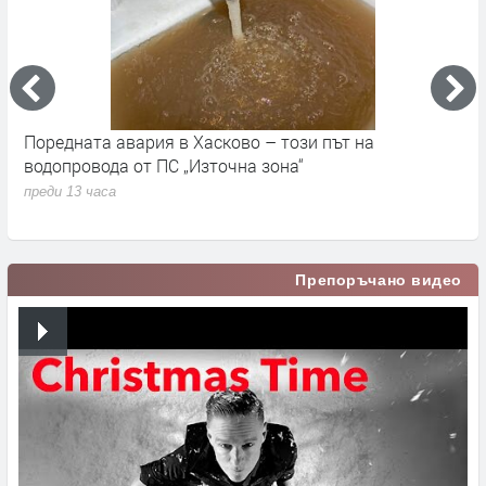
Поредната авария в Хасково – този път на
Д
е.
водопровода от ПС „Източна зона“
п
преди 13 часа
Препоръчано видео