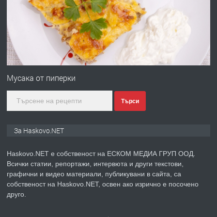
преди 3 дни
ПРЕДЛАГА
№4120 Магазин/Офис под наем в кв.
Любен Каравелов, Хасково-близо до
Мусака от пиперки
градската градина!
Търси
преди 3 дни
ПРЕДЛАГА
ПРОСТОРЕН ТРИСТАЕН
За Haskovo.NET
АПАРТАМЕНТ В НОВА СГРАДА КВ.
КУБА
Haskovo.NET е собственост на ЕСКОМ МЕДИА ГРУП ООД.
Всички статии, репортажи, интервюта и други текстови,
преди 4 дни
графични и видео материали, публикувани в сайта, са
собственост на Haskovo.NET, освен ако изрично е посочено
ПРЕДЛАГА
Продавам парцел в гр. Хасково кв.
друго.
Хисаря до ток, вода,канализация,
асфалт 0889 537 426