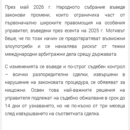
През май 2026 г. Народното събрание въведе
законови промени, които ограничиха част от
първоначално широките правомощия на особения
управител, въведени през есента на 2025 г. Мотивът
беше, че по този начин се предотвратяват възможни
злоупотреби и се намалява рискът от тежки
международни арбитражни дела срещу държавата.
С измененията се въведе и по-строг съдебен контрол
– всички разпоредителни сделки, извършени в
нарушение на законовата процедура, се обявяват за
нищожни. Освен това най-важните решения на
управителя подлежат на съдебно обжалване в срок до
14 дни от узнаването, но не по-късно от три месеца
след извършването на съответната сделка.