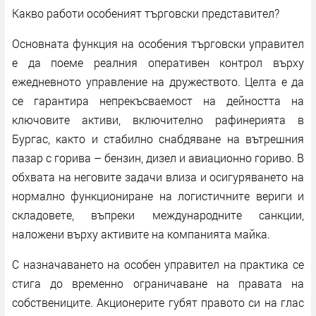
Какво работи особеният търговски представител?
Основната функция на особения търговски управител
е да поеме реалния оперативен контрол върху
ежедневното управление на дружеството. Целта е да
се гарантира непрекъсваемост на дейността на
ключовите активи, включително рафинерията в
Бургас, както и стабилно снабдяване на вътрешния
пазар с горива – бензин, дизел и авиационно гориво. В
обхвата на неговите задачи влиза и осигуряването на
нормално функциониране на логистичните вериги и
складовете, въпреки международните санкции,
наложени върху активите на компанията майка.
С назначаването на особен управител на практика се
стига до временно ограничаване на правата на
собствениците. Акционерите губят правото си на глас