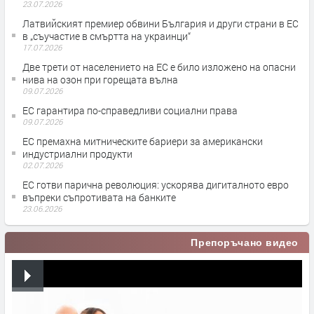
23.07.2026
Латвийският премиер обвини България и други страни в ЕС
в „съучастие в смъртта на украинци“
17.07.2026
Две трети от населението на ЕС е било изложено на опасни
нива на озон при горещата вълна
09.07.2026
ЕС гарантира по-справедливи социални права
09.07.2026
ЕС премахна митническите бариери за американски
индустриални продукти
02.07.2026
ЕС готви парична революция: ускорява дигиталното евро
въпреки съпротивата на банките
23.06.2026
Препоръчано видео