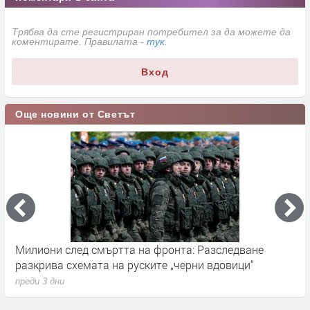
Трябва да сте регистриран потребител за да можете да
коментирате. Правилата -
тук
.
Вход
Още новини от Светът
и след смъртта на фронта: Разследване
Германскит
ва схемата на руските „черни вдовици“
влияние въ
 дни
преди 3 дни