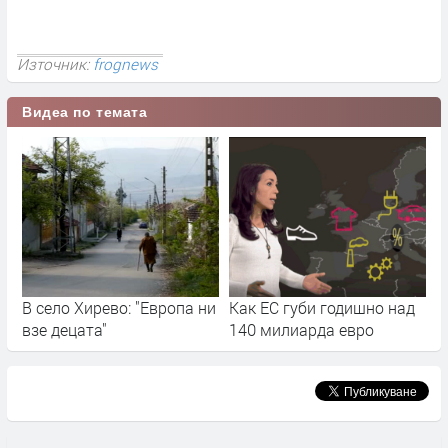
Източник:
frognews
Видеа по темата
В село Хирево: "Европа ни
Как ЕС губи годишно над
взе децата"
140 милиарда евро