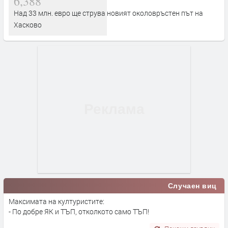
6,388
Над 33 млн. евро ще струва новият околовръстен път на
Хасково
Случаен виц
Максимата на културистите:
- По добре ЯК и ТЪП, отколкото само ТЪП!