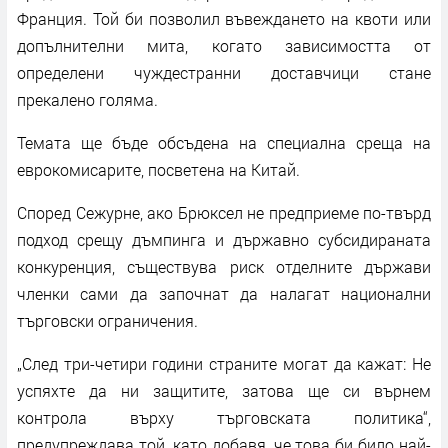
Франция. Той би позволил въвеждането на квоти или
допълнителни мита, когато зависимостта от
определени чуждестранни доставчици стане
прекалено голяма.
Темата ще бъде обсъдена на специална среща на
еврокомисарите, посветена на Китай.
Според Сежурне, ако Брюксел не предприеме по-твърд
подход срещу дъмпинга и държавно субсидираната
конкуренция, съществува риск отделните държави
членки сами да започнат да налагат национални
търговски ограничения.
„След три-четири години страните могат да кажат: Не
успяхте да ни защитите, затова ще си върнем
контрола върху търговската политика“,
предупреждава той, като добавя, че това би било най-