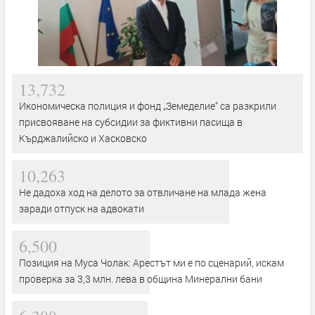
13,732
Икономическа полиция и фонд „Земеделие“ са разкрили
присвояване на субсидии за фиктивни пасища в
Кърджалийско и Хасковско
10,263
Не дадоха ход на делото за отвличане на млада жена
заради отпуск на адвокати
6,500
Позиция на Муса Чолак: Арестът ми е по сценарий, искам
проверка за 3,3 млн. лева в община Минерални бани