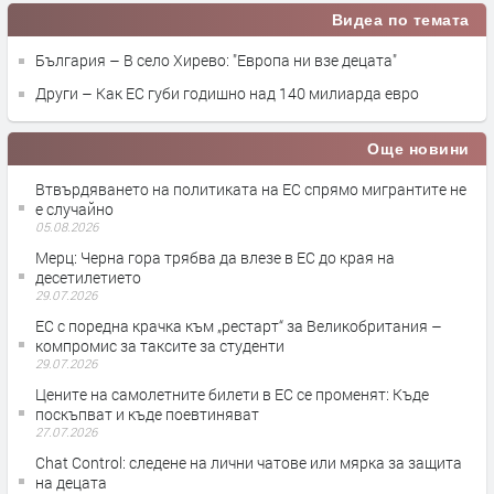
Видеа по темата
България – В село Хирево: "Европа ни взе децата"
Други – Как ЕС губи годишно над 140 милиарда евро
Още новини
Втвърдяването на политиката на ЕС спрямо мигрантите не
е случайно
05.08.2026
Мерц: Черна гора трябва да влезе в ЕС до края на
десетилетието
29.07.2026
ЕС с поредна крачка към „рестарт“ за Великобритания –
компромис за таксите за студенти
29.07.2026
Цените на самолетните билети в ЕС се променят: Къде
поскъпват и къде поевтиняват
27.07.2026
Chat Control: следене на лични чатове или мярка за защита
на децата