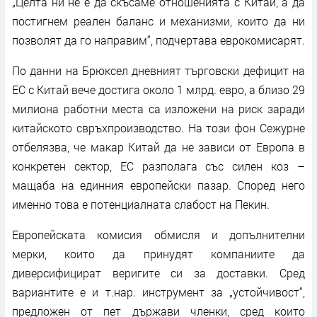
„Целта ни не е да скъсаме отношенията с Китай, а да
постигнем реален баланс и механизми, които да ни
позволят да го направим“, подчертава еврокомисарят.
По данни на Брюксел дневният търговски дефицит на
ЕС с Китай вече достига около 1 млрд. евро, а близо 29
милиона работни места са изложени на риск заради
китайското свръхпроизводство. На този фон Сежурне
отбелязва, че макар Китай да не зависи от Европа в
конкретен сектор, ЕС разполага със силен коз –
мащаба на единния европейски пазар. Според него
именно това е потенциалната слабост на Пекин.
Европейската комисия обмисля и допълнителни
мерки, които да принудят компаниите да
диверсифицират веригите си за доставки. Сред
вариантите е и т.нар. инструмент за „устойчивост“,
предложен от пет държави членки, сред които