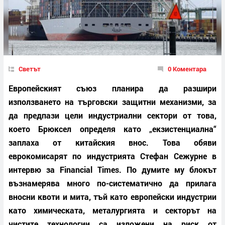
Светът
0 Коментара
Европейският съюз планира да разшири
използването на търговски защитни механизми, за
да предпази цели индустриални сектори от това,
което Брюксел определя като „екзистенциална“
заплаха от китайския внос. Това обяви
еврокомисарят по индустрията Стефан Сежурне в
интервю за Financial Times. По думите му блокът
възнамерява много по-систематично да прилага
вносни квоти и мита, тъй като европейски индустрии
като химическата, металургията и секторът на
чистите технологии са изложени на риск от