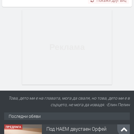
Покажи друг виц
Това, дето ми е на главата, мога да сваля, но това, дето ми е в
сърцето, не мога да извадя. -Елин Пелин
Последни обяви
ПРЕДЛАГА
Под НАЕМ двустаен Орфей