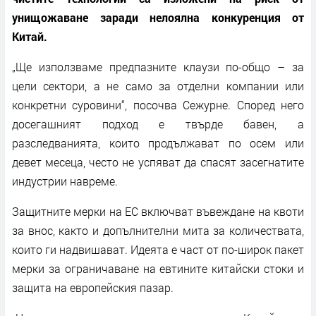
унищожаване заради нелоялна конкуренция от
Китай.
„Ще използваме предпазните клаузи по-общо – за
цели сектори, а не само за отделни компании или
конкретни суровини“, посочва Сежурне. Според него
досегашният подход е твърде бавен, а
разследванията, които продължават по осем или
девет месеца, често не успяват да спасят засегнатите
индустрии навреме.
Защитните мерки на ЕС включват въвеждане на квоти
за внос, както и допълнителни мита за количествата,
които ги надвишават. Идеята е част от по-широк пакет
мерки за ограничаване на евтините китайски стоки и
защита на европейския пазар.