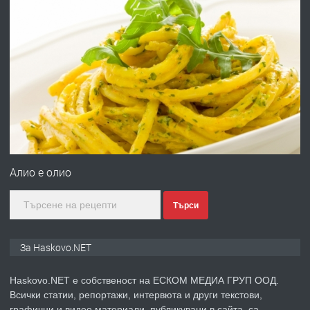
преди 4 дни
ПРЕДЛАГА
Давам гараж под наем
преди 4 дни
ПРЕДЛАГА
№4120 Магазин/Офис под наем в кв.
Любен Каравелов, Хасково-близо до
градската градина!
Алио е олио
преди 4 дни
Търси
ПРЕДЛАГА
ПРОСТОРЕН ТРИСТАЕН
АПАРТАМЕНТ В НОВА СГРАДА КВ.
За Haskovo.NET
КУБА
Haskovo.NET е собственост на ЕСКОМ МЕДИА ГРУП ООД.
преди 5 дни
Всички статии, репортажи, интервюта и други текстови,
графични и видео материали, публикувани в сайта, са