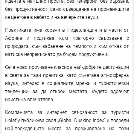
Идеята е напълно проста: без телефони, без бързане,
без продуктивност, само съзерцание на променящите
се цветове в небето и на вечерните звуци.
Практиката има корени в Нидерландия и в части от
Африка и подтиква към повторно свързване с
природата, към забавяне на темпото и към отказ от
натиска непрекъснато да бъдем продуктивни.
Сега ново проучване класира най-добрите дестинации
в света за тази практика, като съчетава атмосферна
наука, интерес в социалните мрежи и туристически
тенденции, за да открои местата, където здрачът
наистина впечатлява.
Компанията за интернет свързаност за туристи
Holafly публикува своя „Global Dusking Index“ и подреди
най-подходящите места за преживяване на този