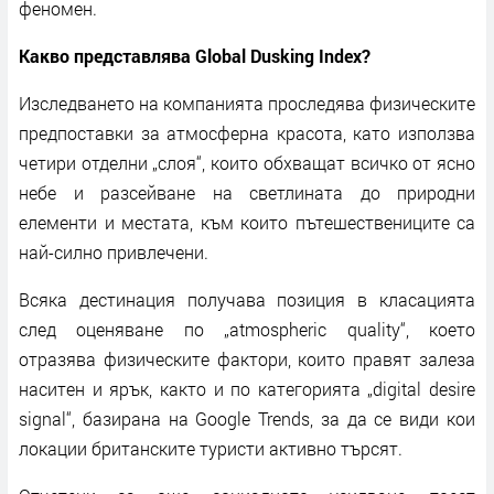
феномен.
Какво представлява Global Dusking Index?
Изследването на компанията проследява физическите
предпоставки за атмосферна красота, като използва
четири отделни „слоя“, които обхващат всичко от ясно
небе и разсейване на светлината до природни
елементи и местата, към които пътешествениците са
най-силно привлечени.
Всяка дестинация получава позиция в класацията
след оценяване по „atmospheric quality“, което
отразява физическите фактори, които правят залеза
наситен и ярък, както и по категорията „digital desire
signal“, базирана на Google Trends, за да се види кои
локации британските туристи активно търсят.