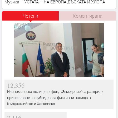
Музика – УСТАТА – НА ЕВРОПА ДЪСКАТА И ХЛОПА
Четени
Коментирани
12,356
Икономическа полиция и фонд „Земеделие“ са разкрили
присвояване на субсидии за фиктивни пасища в
Кърджалийско и Хасковско
7,116