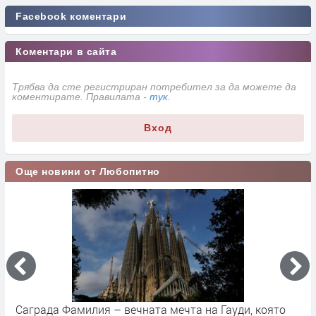
Facebook коментари
Коментари в сайта
Трябва да сте регистриран потребител за да можете да
коментирате. Правилата -
тук
.
Вход
Още новини от Любопитно
Саграда Фамилия – вечната мечта на Гауди, която
К