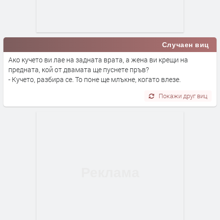
Случаен виц
Ако кучето ви лае на задната врата, а жена ви крещи на
предната, кой от двамата ще пуснете пръв?
- Кучето, разбира се. То поне ще млъкне, когато влезе.
Покажи друг виц