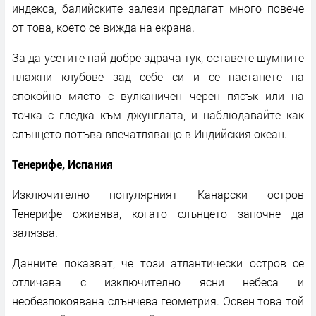
индекса, балийските залези предлагат много повече
от това, което се вижда на екрана.
За да усетите най-добре здрача тук, оставете шумните
плажни клубове зад себе си и се настанете на
спокойно място с вулканичен черен пясък или на
точка с гледка към джунглата, и наблюдавайте как
слънцето потъва впечатляващо в Индийския океан.
Тенерифе, Испания
Изключително популярният Канарски остров
Тенерифе оживява, когато слънцето започне да
залязва.
Данните показват, че този атлантически остров се
отличава с изключително ясни небеса и
необезпокоявана слънчева геометрия. Освен това той