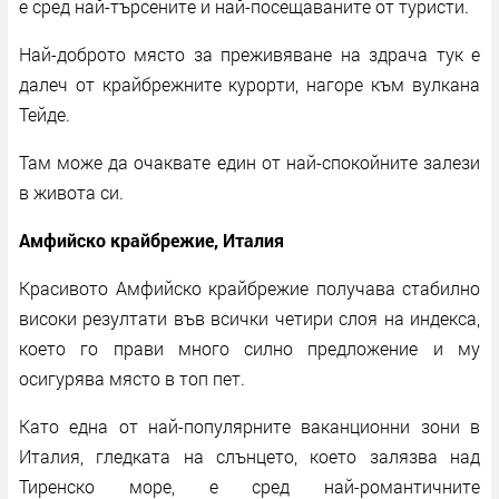
е сред най-търсените и най-посещаваните от туристи.
Най-доброто място за преживяване на здрача тук е
далеч от крайбрежните курорти, нагоре към вулкана
Тейде.
Там може да очаквате един от най-спокойните залези
в живота си.
Амфийско крайбрежие, Италия
Красивото Амфийско крайбрежие получава стабилно
високи резултати във всички четири слоя на индекса,
което го прави много силно предложение и му
осигурява място в топ пет.
Като една от най-популярните ваканционни зони в
Италия, гледката на слънцето, което залязва над
Тиренско море, е сред най-романтичните