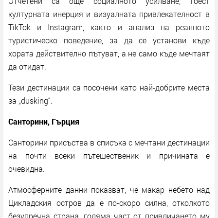
Отчетени са още социалното усилване, тоест
културната инерция и визуалната привлекателност в
TikTok и Instagram, както и анализ на реалното
туристическо поведение, за да се установи къде
хората действително пътуват, а не само къде мечтаят
да отидат.
Тези дестинации са посочени като най-добрите места
за „dusking“.
Санторини, Гърция
Санторини присъства в списъка с мечтани дестинации
на почти всеки пътешественик и причината е
очевидна.
Атмосферните данни показват, че макар небето над
Цикладския остров да е по-скоро силна, отколкото
безупречна страна, голяма част от привличането му