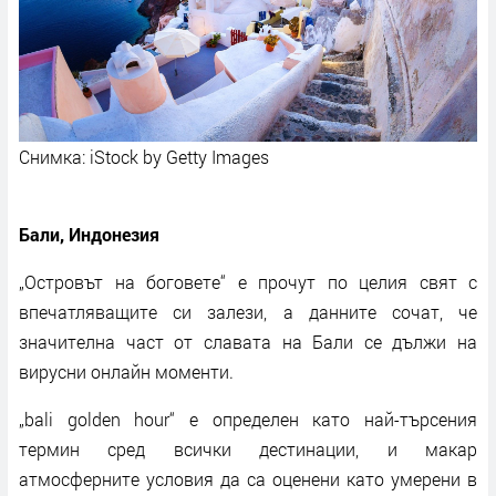
Снимка: iStock by Getty Images
Бали, Индонезия
„Островът на боговете“ е прочут по целия свят с
впечатляващите си залези, а данните сочат, че
значителна част от славата на Бали се дължи на
вирусни онлайн моменти.
„bali golden hour“ е определен като най-търсения
термин сред всички дестинации, и макар
атмосферните условия да са оценени като умерени в