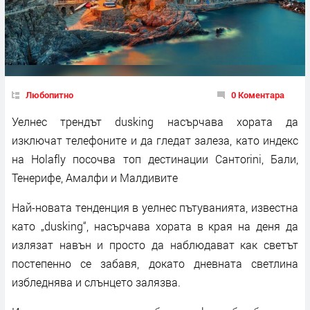
Любопитно
0 Коментара
Уелнес трендът dusking насърчава хората да
изключат телефоните и да гледат залеза, като индекс
на Holafly посочва топ дестинации Сантorini, Бали,
Тенерифе, Амалфи и Малдивите
Най-новата тенденция в уелнес пътуванията, известна
като „dusking“, насърчава хората в края на деня да
излязат навън и просто да наблюдават как светът
постепенно се забавя, докато дневната светлина
избледнява и слънцето залязва.