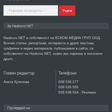
преди 2 дни
Търси
ПРЕДЛАГА
ПРОСТОРЕН ТРИСТАЕН
АПАРТАМЕНТ В НОВА СГРАДА КВ.
За Haskovo.NET
КУБА
Haskovo.NET е собственост на ЕСКОМ МЕДИА ГРУП ООД.
преди 3 дни
Всички статии, репортажи, интервюта и други текстови,
графични и видео материали, публикувани в сайта, са
ПРЕДЛАГА
Продавам парцел в гр. Хасково кв.
собственост на Haskovo.NET, освен ако изрично е посочено
Хисаря до ток, вода,канализация,
друго.
асфалт 0889 537 426
Главен редактор
Телефони
преди 3 дни
Анета Кутелова
038 536 277
ПРЕДЛАГА
СГЛОБЯВАНЕ НА МЕБЕЛИ.
038 536 555
038 536 554 - Реклама
Последвай ни
преди 3 дни