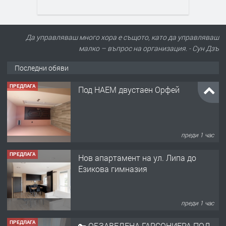
Да управляваш много хора е същото, като да управляваш
малко – въпрос на организация. - Сун Дзъ
Последни обяви
ПРЕДЛАГА
Под НАЕМ двустаен Орфей
преди 1 час
ПРЕДЛАГА
Нов апартамент на ул. Липа до
Езикова гимназия
преди 1 час
ПРЕДЛАГА
🔑 ОБЗАВЕДЕНА ГАРСОНИЕРА ПОД