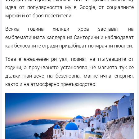
идва от популярността му в Google, от социалните
мрежи и от броя посетители.
Всяка година хиляди хора застават на
емблематичната калдера на Санторини и наблюдават
как белосаните сгради придобиват по-мрачни нюанси.
Това е ежедневен ритуал, познат на пътуващите от
години, а проучването установява, че магията тук се
дължи най-вече на безспорна, магнетична енергия,
както и на атмосферно превъзходство.