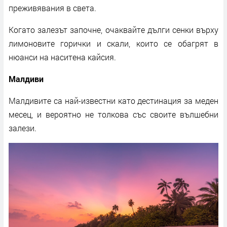
преживявания в света.
Когато залезът започне, очаквайте дълги сенки върху
лимоновите горички и скали, които се обагрят в
нюанси на наситена кайсия.
Малдиви
Малдивите са най-известни като дестинация за меден
месец, и вероятно не толкова със своите вълшебни
залези.