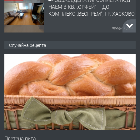
НАЕМ В КВ. „ОРФЕЙ“ – ДО
КОМПЛЕКС „ВЕСПРЕМ“, ГР. ХАСКОВО
преди 1 ден
ПРЕДЛАГА
НАПЪЛНО ОБЗАВЕДЕН И
ОБОРУДВАН ТРИСТАЕН
Случайна рецепта
АПАРТАМЕНТ В ЦЕНТЪРА НА ГР.
ХАСКОВО
преди 2 дни
ПРЕДЛАГА
Давам гараж под наем
преди 2 дни
ПРЕДЛАГА
№4120 Магазин/Офис под наем в кв.
Любен Каравелов, Хасково-близо до
градската градина!
Плетена пита