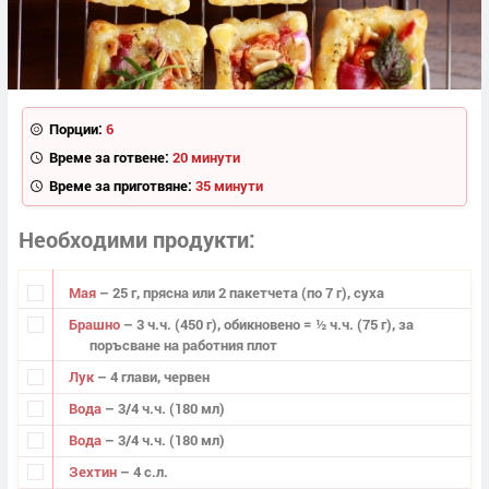
Порции:
6
Време за готвене:
20 минути
Време за приготвяне:
35 минути
Необходими продукти
Мая
– 25 г, прясна или 2 пакетчета (по 7 г), суха
Брашно
– 3 ч.ч. (450 г), обикновено = ½ ч.ч. (75 г), за
поръсване на работния плот
Лук
– 4 глави, червен
Вода
– 3/4 ч.ч. (180 мл)
Вода
– 3/4 ч.ч. (180 мл)
Зехтин
– 4 с.л.