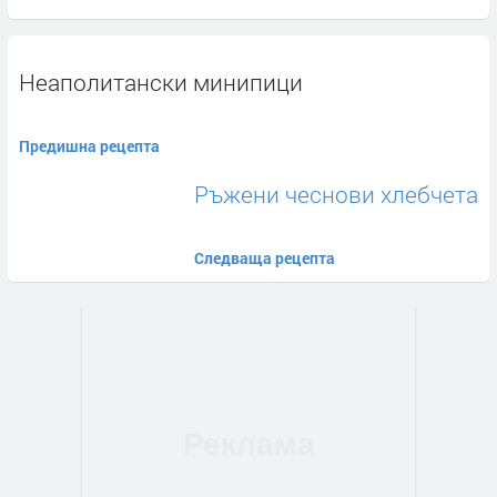
Неаполитански минипици
Предишна рецепта
Ръжени чеснови хлебчета
Следваща рецепта