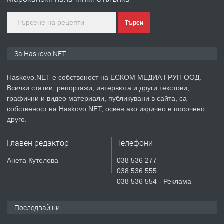
преди 5 дни
Търси
ПРЕДЛАГА
ПРОСТОРЕН ТРИСТАЕН
За Haskovo.NET
АПАРТАМЕНТ В НОВА СГРАДА КВ.
КУБА
Haskovo.NET е собственост на ЕСКОМ МЕДИА ГРУП ООД.
Всички статии, репортажи, интервюта и други текстови,
преди 6 дни
графични и видео материали, публикувани в сайта, са
собственост на Haskovo.NET, освен ако изрично е посочено
ПРЕДЛАГА
Продавам парцел в гр. Хасково кв.
друго.
Хисаря до ток, вода,канализация,
асфалт 0889 537 426
Главен редактор
Телефони
преди 6 дни
Анета Кутелова
038 536 277
038 536 555
ПРЕДЛАГА
СГЛОБЯВАНЕ НА МЕБЕЛИ.
038 536 554 - Реклама
Последвай ни