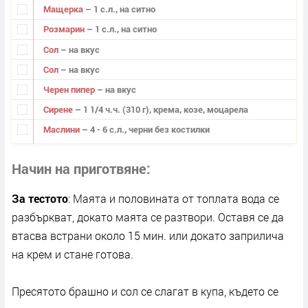
Мащерка
– 1 с.л., на ситно
Розмарин
– 1 с.л., на ситно
Сол
– на вкус
Сол
– на вкус
Черен пипер
– на вкус
Сирене
– 1 1/4 ч.ч. (310 г), крема, козе, моцарела
Маслини
– 4 - 6 с.л., черни без костилки
Начин на приготвяне
За тестото
: Маята и половината от топлата вода се
разбъркват, докато маята се разтвори. Оставя се да
втасва встрани около 15 мин. или докато заприлича
на крем и стане готова.
Пресятото брашно и сол се слагат в купа, където се