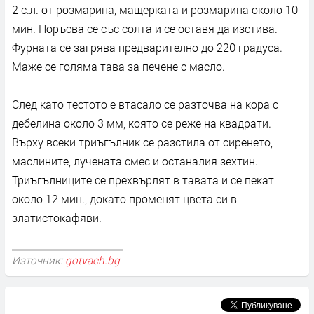
2 с.л. от розмарина, мащерката и розмарина около 10
мин. Поръсва се със солта и се оставя да изстива.
Фурната се загрява предварително до 220 градуса.
Маже се голяма тава за печене с масло.
След като тестото е втасало се разточва на кора с
дебелина около 3 мм, която се реже на квадрати.
Върху всеки триъгълник се разстила от сиренето,
маслините, лучената смес и останалия зехтин.
Триъгълниците се прехвърлят в тавата и се пекат
около 12 мин., докато променят цвета си в
златистокафяви.
Източник:
gotvach.bg