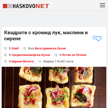
Квадрати с кромид лук, маслини и
сирене
0
В
Хляб
Във
Вегетарианска Кухня
В
Средиземноморска Кухня
В
Ястия за Печене
В
Бирени Мезета
Видяна 170,401 пъти