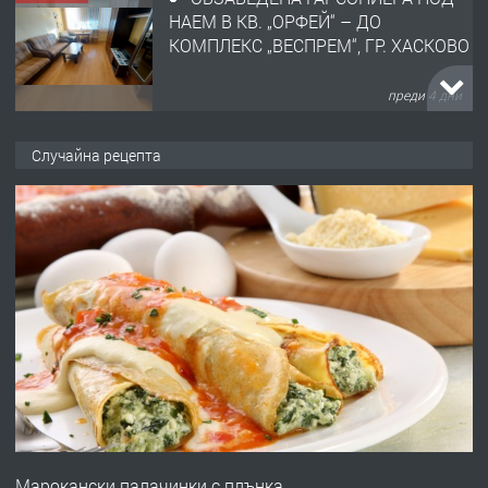
НАЕМ В КВ. „ОРФЕЙ“ – ДО
КОМПЛЕКС „ВЕСПРЕМ“, ГР. ХАСКОВО
преди 4 дни
ПРЕДЛАГА
НАПЪЛНО ОБЗАВЕДЕН И
Случайна рецепта
ОБОРУДВАН ТРИСТАЕН
АПАРТАМЕНТ В ЦЕНТЪРА НА ГР.
ХАСКОВО
преди 5 дни
ПРЕДЛАГА
Давам гараж под наем
преди 5 дни
ПРЕДЛАГА
№4120 Магазин/Офис под наем в кв.
Любен Каравелов, Хасково-близо до
Марокански палачинки с плънка
градската градина!