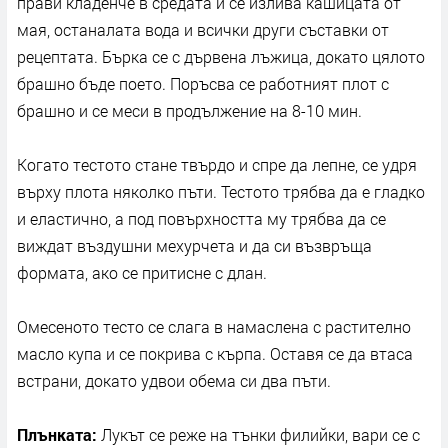
прави кладенче в средата и се излива кашицата от
мая, останалата вода и всички други съставки от
рецептата. Бърка се с дървена лъжица, докато цялото
брашно бъде поето. Поръсва се работният плот с
брашно и се меси в продължение на 8-10 мин.
Когато тестото стане твърдо и спре да лепне, се удря
върху плота няколко пъти. Тестото трябва да е гладко
и еластично, а под повърхността му трябва да се
виждат въздушни мехурчета и да си възвръща
формата, ако се притисне с длан.
Омесеното тесто се слага в намаслена с растително
масло купа и се покрива с кърпа. Оставя се да втаса
встрани, докато удвои обема си два пъти.
Плънката:
Лукът се реже на тънки филийки, вари се с