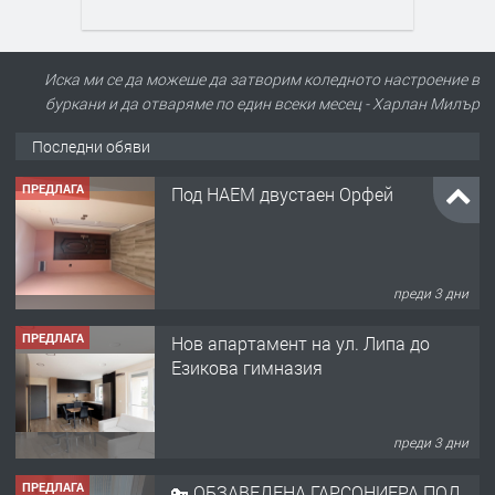
Иска ми се да можеше да затворим коледното настроение в
буркани и да отваряме по един всеки месец - Харлан Милър
Последни обяви
ПРЕДЛАГА
Под НАЕМ двустаен Орфей
преди 3 дни
ПРЕДЛАГА
Нов апартамент на ул. Липа до
Езикова гимназия
преди 3 дни
ПРЕДЛАГА
🔑 ОБЗАВЕДЕНА ГАРСОНИЕРА ПОД