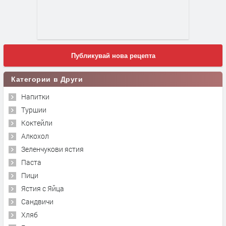
Публикувай нова рецепта
Категории в Други
Напитки
Туршии
Коктейли
Алкохол
Зеленчукови ястия
Паста
Пици
Ястия с Яйца
Сандвичи
Хляб