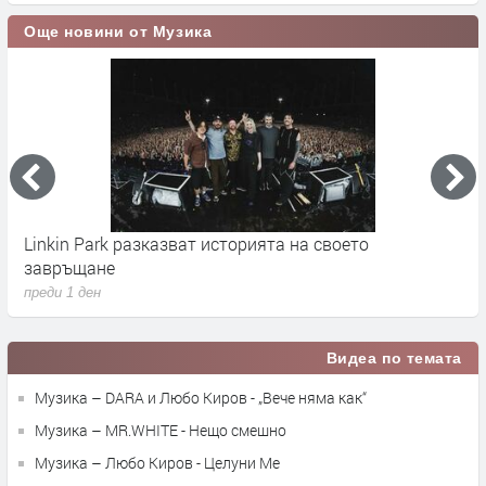
Още новини от Музика
Linkin Park разказват историята на своето
M
завръщане
с
преди 1 ден
п
Видеа по темата
Музика – DARA и Любо Киров - „Вече няма как“
Музика – MR.WHITE - Нещо смешно
Музика – Любо Киров - Целуни Ме