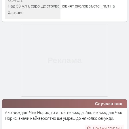
Над 33 млн. евро ще струва новият околовръстен път на
Хасково
Случаен виц
Ако виждаш Чък Норис, то и той те вижда. Ако не виждаш Чък
Норис, значи най-вероятно ще умреш до няколко секунди.
Покажи друг виц