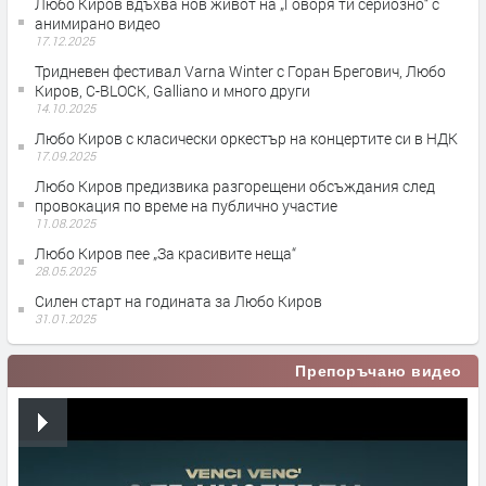
Любо Киров вдъхва нов живот на „Говоря ти сериозно“ с
анимирано видео
17.12.2025
Тридневен фестивал Varna Winter с Горан Брегович, Любо
Киров, C-BLOCK, Galliano и много други
14.10.2025
Любо Киров с класически оркестър на концертите си в НДК
17.09.2025
Любо Киров предизвика разгорещени обсъждания след
провокация по време на публично участие
11.08.2025
Любо Киров пее „За красивите неща“
28.05.2025
Силен старт на годината за Любо Киров
31.01.2025
Препоръчано видео