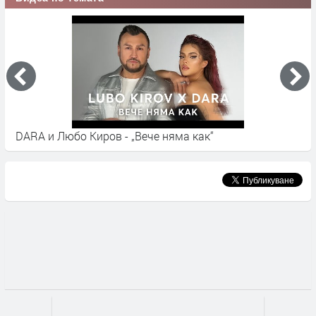
DARA и Любо Киров - „Вече няма как“
M