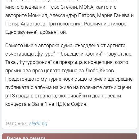
много специални – със Стенли, MONA, както и с
авторите Момчил, Александър Петров, Мария Ганева и
Петър Анастасов. Три поколения. Различни стилове.
Едно звучене“, добавя той.
Самото име е авторска дума, създадена от артиста,
съчетаваща „футуро“ – бъдеще, и „фония“ – звук, глас.
Така „Футурофония“ се превръща в концепция, която
преминава през цялата година за Любо Киров.
Предстоящото му турне носи същото име и ще срещне
публиката с албума на живо на големите летни сцени
в 13 града в страната, включвайки и два поредни
концерта в Зала 1 на НДК в София.
Източник:
sled5.bg
Видеа по темата