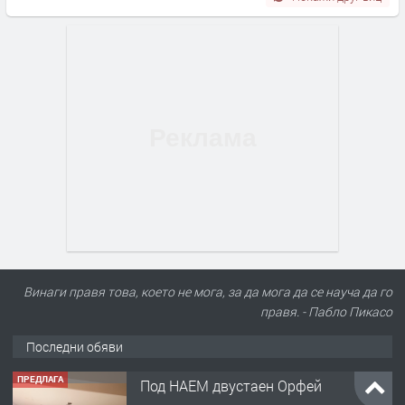
Винаги правя това, което не мога, за да мога да се науча да го
правя. - Пабло Пикасо
Последни обяви
ПРЕДЛАГА
Под НАЕМ двустаен Орфей