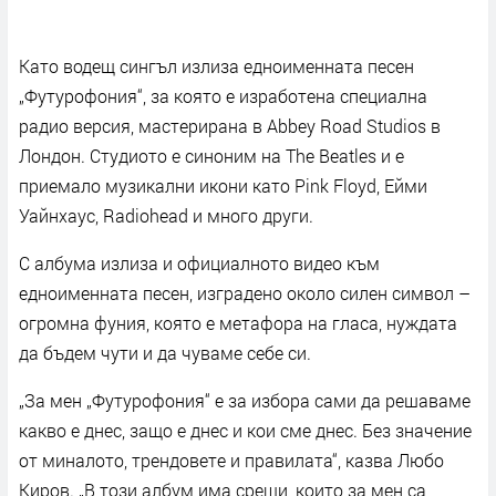
Като водещ сингъл излиза едноименната песен
„Футурофония“, за която е изработена специална
радио версия, мастерирана в Abbey Road Studios в
Лондон. Студиото е синоним на The Beatles и е
приемало музикални икони като Pink Floyd, Ейми
Уайнхаус, Radiohead и много други.
С албума излиза и официалното видео към
едноименната песен, изградено около силен символ –
огромна фуния, която е метафора на гласа, нуждата
да бъдем чути и да чуваме себе си.
„За мен „Футурофония“ е за избора сами да решаваме
какво е днес, защо е днес и кои сме днес. Без значение
от миналото, трендовете и правилата“, казва Любо
Киров. „В този албум има срещи, които за мен са