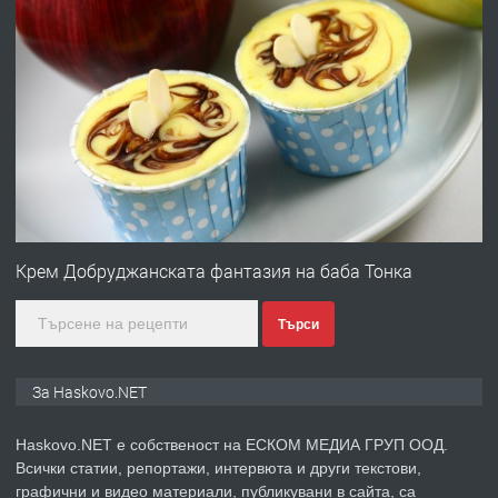
ХАСКОВО
преди 4 дни
ПРЕДЛАГА
Давам гараж под наем
преди 4 дни
ПРЕДЛАГА
№4120 Магазин/Офис под наем в кв.
Любен Каравелов, Хасково-близо до
Крем Добруджанската фантазия на баба Тонка
градската градина!
Търси
преди 4 дни
ПРЕДЛАГА
ПРОСТОРЕН ТРИСТАЕН
За Haskovo.NET
АПАРТАМЕНТ В НОВА СГРАДА КВ.
КУБА
Haskovo.NET е собственост на ЕСКОМ МЕДИА ГРУП ООД.
Всички статии, репортажи, интервюта и други текстови,
преди 5 дни
графични и видео материали, публикувани в сайта, са