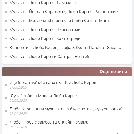
Музика – Любо Киров - Ти можеш
Музика – Йордан Караджов, Любо Киров - Равновесие
Музика – Михаела Маринова и Любо Киров - Мога
Музика – Любо Киров - Липсваш ми
Музика – Любо Киров - Както преди
Концерти – Любо Киров, Графа & Орлин Павлов - Заедно
Музика – Любо Киров и Сантра - Без теб
Още новини
„Ще бъда там“ обещават Б.Т.Р. и Любо Киров
17.06.2026
„Луна“ събира Mona и Любо Киров
15.06.2026
Любо Киров носи музиката на бъдещето с „Футурофония“
18.02.2026
Любо Киров е замесен в онлайн измама
05.01.2026