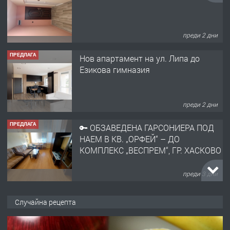
преди 2 дни
ПРЕДЛАГА
Нов апартамент на ул. Липа до
Езикова гимназия
преди 2 дни
ПРЕДЛАГА
🔑 ОБЗАВЕДЕНА ГАРСОНИЕРА ПОД
НАЕМ В КВ. „ОРФЕЙ“ – ДО
КОМПЛЕКС „ВЕСПРЕМ“, ГР. ХАСКОВО
преди 3 дни
ПРЕДЛАГА
НАПЪЛНО ОБЗАВЕДЕН И
Случайна рецепта
ОБОРУДВАН ТРИСТАЕН
АПАРТАМЕНТ В ЦЕНТЪРА НА ГР.