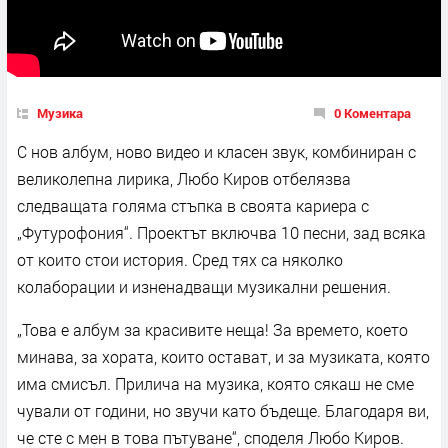
Музика
0 Коментара
C нов албум, ново видео и класен звук, комбиниран с
великолепна лирика, Любо Киров отбелязва
следващата голяма стъпка в своята кариера с
„Футурофония“. Проектът включва 10 песни, зад всяка
от които стои история. Сред тях са няколко
колаборации и изненадващи музикални решения.
„Това е албум за красивите неща! За времето, което
минава, за хората, които остават, и за музиката, която
има смисъл. Прилича на музика, която сякаш не сме
чували от години, но звучи като бъдеще. Благодаря ви,
че сте с мен в това пътуване“, споделя Любо Киров.