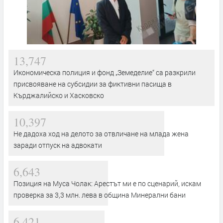
13,747
Икономическа полиция и фонд „Земеделие“ са разкрили
присвояване на субсидии за фиктивни пасища в
Кърджалийско и Хасковско
10,397
Не дадоха ход на делото за отвличане на млада жена
заради отпуск на адвокати
6,643
Позиция на Муса Чолак: Арестът ми е по сценарий, искам
проверка за 3,3 млн. лева в община Минерални бани
6,421