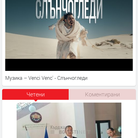
Музика – Venci Venc' - Слънчогледи
Четени
Коментирани