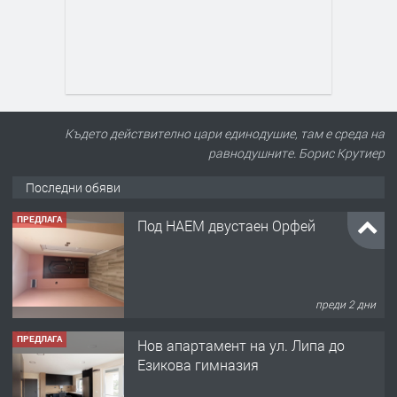
Където действително цари единодушие, там е среда на
равнодушните. Борис Крутиер
Последни обяви
ПРЕДЛАГА
Под НАЕМ двустаен Орфей
преди 2 дни
ПРЕДЛАГА
Нов апартамент на ул. Липа до
Езикова гимназия