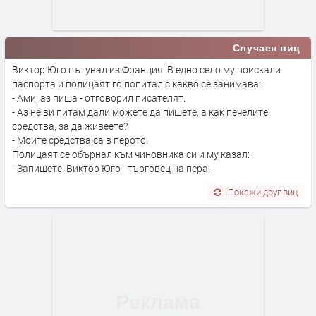
Случаен виц
Виктор Юго пътувал из Франция. В едно село му поискали
паспорта и полицаят го попитал с какво се занимава:
- Ами, аз пиша - отговорил писателят.
- Аз не ви питам дали можете да пишете, а как печелите
средства, за да живеете?
- Моите средства са в перото.
Полицаят се обърнал към чиновника си и му казал:
- Запишете! Виктор Юго - търговец на пера.
Покажи друг виц