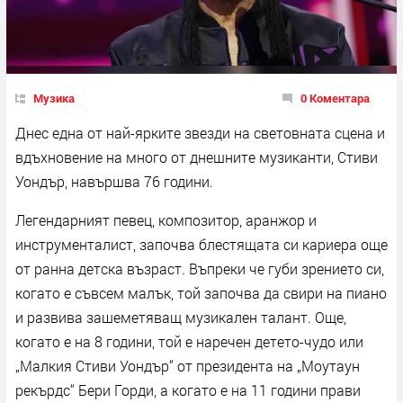
Музика
0 Коментара
Днес една от най-ярките звезди на световната сцена и
вдъхновение на много от днешните музиканти, Стиви
Уондър, навършва 76 години.
Легендарният певец, композитор, аранжор и
инструменталист, започва блестящата си кариера още
от ранна детска възраст. Въпреки че губи зрението си,
когато е съвсем малък, той започва да свири на пиано
и развива зашеметяващ музикален талант. Още,
когато е на 8 години, той е наречен детето-чудо или
„Малкия Стиви Уондър“ от президента на „Моутаун
рекърдс“ Бери Горди, а когато е на 11 години прави