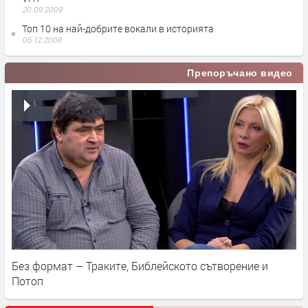
20.09.2009
Топ 10 на най-добрите вокали в историята
06.12.2008
Препоръчано видео
Без формат – Траките, Библейското сътворение и
Потоп