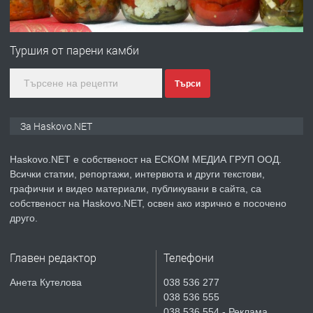
ПРЕДЛАГА
№4120 Магазин/Офис под наем в кв.
Любен Каравелов, Хасково-близо до
градската градина!
Туршия от парени камби
преди 4 дни
Търси
ПРЕДЛАГА
ПРОСТОРЕН ТРИСТАЕН
АПАРТАМЕНТ В НОВА СГРАДА КВ.
За Haskovo.NET
КУБА
Haskovo.NET е собственост на ЕСКОМ МЕДИА ГРУП ООД.
преди 5 дни
Всички статии, репортажи, интервюта и други текстови,
графични и видео материали, публикувани в сайта, са
ПРЕДЛАГА
Продавам парцел в гр. Хасково кв.
собственост на Haskovo.NET, освен ако изрично е посочено
Хисаря до ток, вода,канализация,
друго.
асфалт 0889 537 426
Главен редактор
Телефони
преди 5 дни
Анета Кутелова
038 536 277
ПРЕДЛАГА
СГЛОБЯВАНЕ НА МЕБЕЛИ.
038 536 555
038 536 554 - Реклама