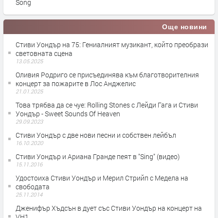
Song
Още новини
Стиви Уондър на 75: Гениалният музикант, който преобрази
световната сцена
13.05.2025
Оливия Родриго се присъединява към благотворителния
концерт за пожарите в Лос Анджелис
21.01.2025
Това трябва да се чуе: Rolling Stones с Лейди Гага и Стиви
Уондър - Sweet Sounds Of Heaven
29.09.2023
Стиви Уондър с две нови песни и собствен лейбъл
16.10.2020
Стиви Уондър и Ариана Гранде пеят в "Sing" (видео)
15.11.2016
Удостоиха Стиви Уондър и Мерил Стрийп с Медела на
свободата
25.11.2014
Дженифър Хъдсън в дует със Стиви Уондър на концерт на
VH1