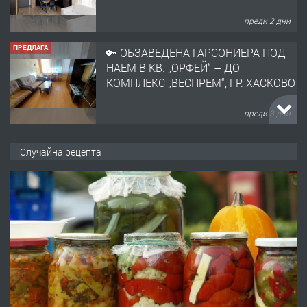
преди 2 дни
ПРЕДЛАГА
🔑 ОБЗАВЕДЕНА ГАРСОНИЕРА ПОД
НАЕМ В КВ. „ОРФЕЙ“ – ДО
КОМПЛЕКС „ВЕСПРЕМ“, ГР. ХАСКОВО
преди 3 дни
ПРЕДЛАГА
НАПЪЛНО ОБЗАВЕДЕН И
ОБОРУДВАН ТРИСТАЕН
Случайна рецепта
АПАРТАМЕНТ В ЦЕНТЪРА НА ГР.
ХАСКОВО
преди 4 дни
ПРЕДЛАГА
Давам гараж под наем
преди 4 дни