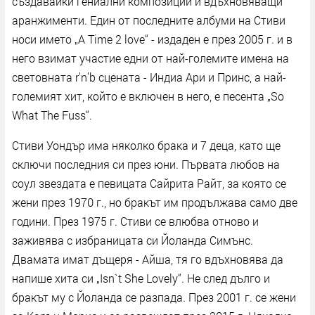
създавайки гениални композиции и вдъхновяващи
аранжименти. Един от последните албуми на Стиви
носи името „A Time 2 love“ - издаден е през 2005 г. и в
него взимат участие едни от най-големите имена на
световната r'n'b сцената - Индиа Ари и Принс, а най-
големият хит, който е включен в него, е песента „So
What The Fuss“.
Стиви Уондър има няколко брака и 7 деца, като ще
сключи последния си през юни. Първата любов на
соул звездата е певицата Сайрита Райт, за която се
жени през 1970 г., но бракът им продължава само две
години. През 1975 г. Стиви се влюбва отново и
заживява с избраницата си Йоланда Симънс.
Двамата имат дъщеря - Айша, тя го вдъхновява да
напише хита си „Isn`t She Lovely“. Не след дълго и
бракът му с Йоланда се разпада. През 2001 г. се жени