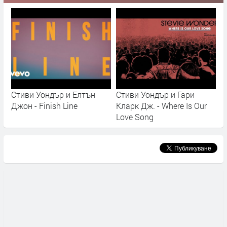
Стиви Уондър и Елтън
Стиви Уондър и Гари
Джон - Finish Line
Кларк Дж. - Where Is Our
Love Song