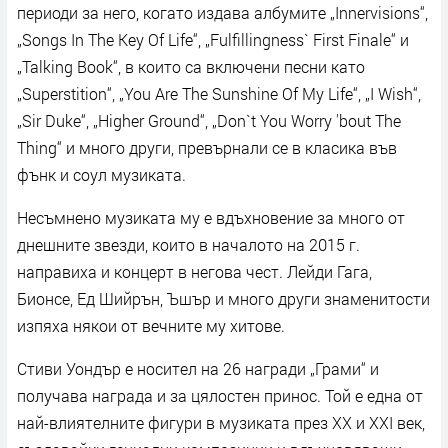
периоди за него, когато издава албумите „Innervisions“,
„Songs In The Key Of Life“, „Fulfillingness` First Finale“ и
„Talking Book“, в които са включени песни като
„Superstition“, „You Are The Sunshine Of My Life“, „I Wish“,
„Sir Duke“, „Higher Ground“, „Don`t You Worry 'bout The
Thing“ и много други, превърнали се в класика във
фънк и соул музиката.
Несъмнено музиката му е вдъхновение за много от
днешните звезди, които в началото на 2015 г.
направиха и концерт в негова чест. Лейди Гага,
Бионсе, Ед Шийрън, Ъшър и много други знаменитости
изпяха някои от вечните му хитове.
Стиви Уондър е носител на 26 награди „Грами“ и
получава награда и за цялостен принос. Той е една от
най-влиятелните фигури в музиката през XX и XXI век,