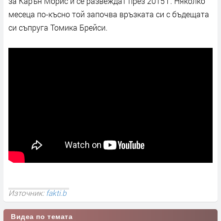
за Карън Морис и се развеждат през 2015 г. Няколко
месеца по-късно той започва връзката си с бъдещата
си съпруга Томика Брейси.
Източник:
fakti.b
Видеа по темата