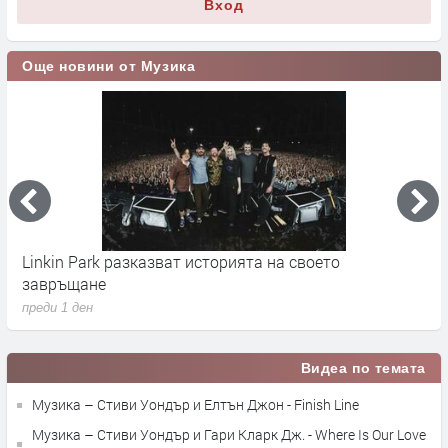
Вход
Още новини от Музика
Linkin Park разказват историята на своето
M
завръщане
с
преди 1 ден
п
Видеа по темата
Музика – Стиви Уондър и Елтън Джон - Finish Line
Музика – Стиви Уондър и Гари Кларк Дж. - Where Is Our Love