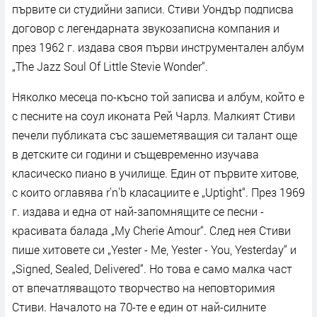
първите си студийни записи. Стиви Уондър подписва
договор с легендарната звукозаписна компания и
през 1962 г. издава своя първи инструментален албум
„The Jazz Soul Of Little Stevie Wonder“.
Няколко месеца по-късно той записва и албум, който е
с песните на соул иконата Рей Чарлз. Малкият Стиви
печели публиката със зашеметяващия си талант още
в детските си години и същевременно изучава
класическо пиано в училище. Един от първите хитове,
с които оглавява r'n'b класациите е „Uptight“. През 1969
г. издава и една от най-запомнящите се песни -
красивата балада „My Cherie Amour“. След нея Стиви
пише хитовете си „Yester - Me, Yester - You, Yesterday“ и
„Signed, Sealed, Delivered“. Но това е само малка част
от впечатляващото творчество на неповторимия
Стиви. Началото на 70-те е един от най-силните