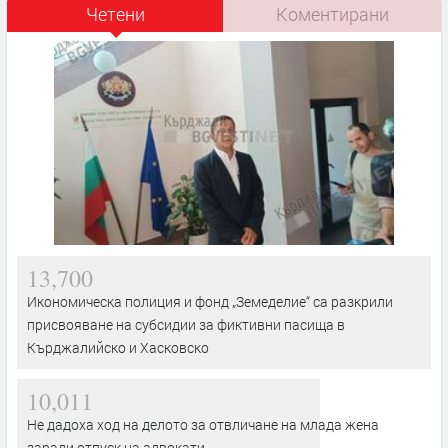
Четени
Коментирани
13,700
Икономическа полиция и фонд „Земеделие“ са разкрили
присвояване на субсидии за фиктивни пасища в
Кърджалийско и Хасковско
10,011
Не дадоха ход на делото за отвличане на млада жена
заради отпуск на адвокати