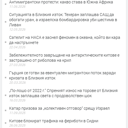
Антимигрантски протести: какво става в Южна Африка
11.06.2026
Ситуацията в Близкия изток: Техеран заплашва САЩ да
обогати уран, а израелска бомбардировка уби шестима в
Ливан
12.05.2026
Сателит на НАСА е заснел феномен в океана, който ви кара
да настръхнете
22.04.2026
Забележителното завръщане на антарктическите китове е
застрашено от риболова на крил
27.03.2026
Гърция се готви за евентуален мигрантски поток заради
кризата в Близкия изток
20.03.2026
„По-лошо от 2022 г." Спреният износ на торове от Близкия
изток заплашва света с продоволствен шок
16.03.2026
Катар призова за „колективен отговор“ срещу Израел
11.09.2025
Китове блокират трафика на фериботи в Сидни
26.06.2025