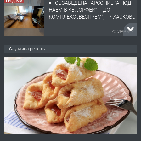
ПРЕДЛАГА
🔑 ОБЗАВЕДЕНА ГАРСОНИЕРА ПОД
НАЕМ В КВ. „ОРФЕЙ“ – ДО
КОМПЛЕКС „ВЕСПРЕМ“, ГР. ХАСКОВО
преди 4 дни
ПРЕДЛАГА
НАПЪЛНО ОБЗАВЕДЕН И
Случайна рецепта
ОБОРУДВАН ТРИСТАЕН
АПАРТАМЕНТ В ЦЕНТЪРА НА ГР.
ХАСКОВО
преди 4 дни
ПРЕДЛАГА
Давам гараж под наем
преди 4 дни
ПРЕДЛАГА
№4120 Магазин/Офис под наем в кв.
Любен Каравелов, Хасково-близо до