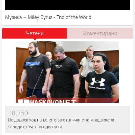
Музика – Miley Cyrus - End of the World
Четени
Коментирани
10,750
Не дадоха ход на делото за отвличане на млада жена
заради отпуск на адвокати