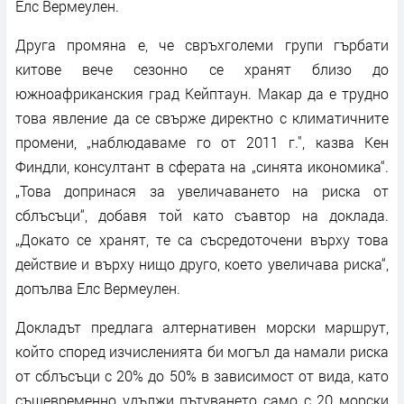
Елс Вермеулен.
Друга промяна е, че свръхголеми групи гърбати
китове вече сезонно се хранят близо до
южноафриканския град Кейптаун. Макар да е трудно
това явление да се свърже директно с климатичните
промени, „наблюдаваме го от 2011 г.", казва Кен
Финдли, консултант в сферата на „синята икономика“.
„Това допринася за увеличаването на риска от
сблъсъци“, добавя той като съавтор на доклада.
„Докато се хранят, те са съсредоточени върху това
действие и върху нищо друго, което увеличава риска“,
допълва Елс Вермеулен.
Докладът предлага алтернативен морски маршрут,
който според изчисленията би могъл да намали риска
от сблъсъци с 20% до 50% в зависимост от вида, като
същевременно удължи пътуването само с 20 морски