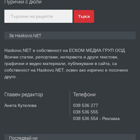
Пурички с дюли
градската градина!
Търси
преди 5 дни
ПРЕДЛАГА
ПРОСТОРЕН ТРИСТАЕН
За Haskovo.NET
АПАРТАМЕНТ В НОВА СГРАДА КВ.
КУБА
Haskovo.NET е собственост на ЕСКОМ МЕДИА ГРУП ООД.
Всички статии, репортажи, интервюта и други текстови,
преди 5 дни
графични и видео материали, публикувани в сайта, са
собственост на Haskovo.NET, освен ако изрично е посочено
ПРЕДЛАГА
Продавам парцел в гр. Хасково кв.
друго.
Хисаря до ток, вода,канализация,
асфалт 0889 537 426
Главен редактор
Телефони
преди 5 дни
Анета Кутелова
038 536 277
038 536 555
ПРЕДЛАГА
СГЛОБЯВАНЕ НА МЕБЕЛИ.
038 536 554 - Реклама
Последвай ни