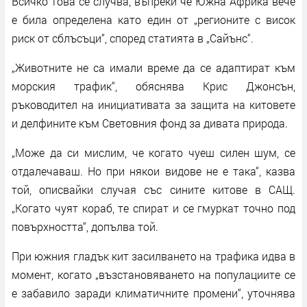
Всичко това се случва, въпреки че Южна Африка вече
е била определена като един от „регионите с висок
риск от сблъсъци“, според статията в „Сайънс“.
„Животните не са имали време да се адаптират към
морския трафик“, обяснява Крис Джонсън,
ръководител на инициативата за защита на китовете
и делфините към Световния фонд за дивата природа.
„Може да си мислим, че когато чуеш силен шум, се
отдалечаваш. Но при някои видове не е така“, казва
той, описвайки случая със сините китове в САЩ.
„Когато чуят кораб, те спират и се гмуркат точно под
повърхността“, допълва той.
При южния гладък кит засилването на трафика идва в
момент, когато „възстановяването на популациите се
е забавило заради климатичните промени“, уточнява