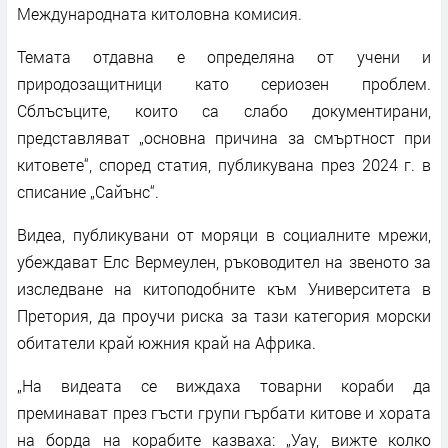
Международната китоловна комисия.
Темата отдавна е определяна от учени и
природозащитници като сериозен проблем.
Сблъсъците, които са слабо документирани,
представляват „основна причина за смъртност при
китовете“, според статия, публикувана през 2024 г. в
списание „Сайънс“.
Видеа, публикувани от моряци в социалните мрежи,
убеждават Елс Вермеулен, ръководител на звеното за
изследване на китоподобните към Университета в
Претория, да проучи риска за тази категория морски
обитатели край южния край на Африка.
„На видеата се виждаха товарни кораби да
преминават през гъсти групи гърбати китове и хората
на борда на корабите казваха: „Уау, вижте колко