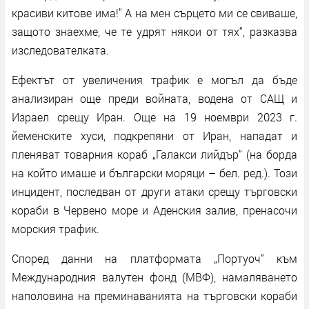
красиви китове има!" А на мен сърцето ми се свиваше,
защото знаехме, че те удрят някои от тях“, разказва
изследователката.
Ефектът от увеличения трафик е могъл да бъде
анализиран още преди войната, водена от САЩ и
Израел срещу Иран. Още на 19 ноември 2023 г.
йеменските хуси, подкрепяни от Иран, нападат и
пленяват товарния кораб „Галакси лийдър“ (на борда
на който имаше и български моряци – бел. ред.). Този
инцидент, последван от други атаки срещу търговски
кораби в Червено море и Аденския залив, пренасочи
морския трафик.
Според данни на платформата „Портуоч“ към
Международния валутен фонд (МВФ), намаляването
наполовина на преминаванията на търговски кораби