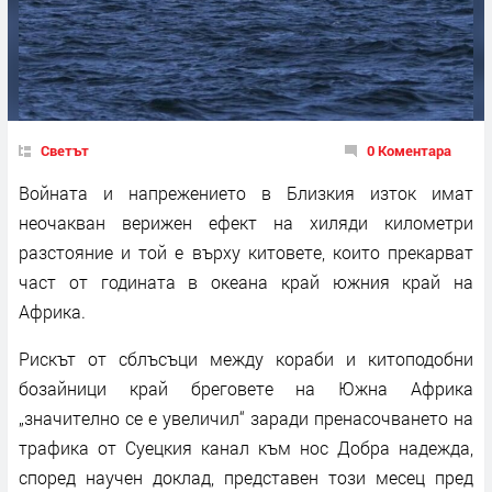
Светът
0 Коментара
Войната и напрежението в Близкия изток имат
неочакван верижен ефект на хиляди километри
разстояние и той е върху китовете, които прекарват
част от годината в океана край южния край на
Африка.
Рискът от сблъсъци между кораби и китоподобни
бозайници край бреговете на Южна Африка
„значително се е увеличил“ заради пренасочването на
трафика от Суецкия канал към нос Добра надежда,
според научен доклад, представен този месец пред