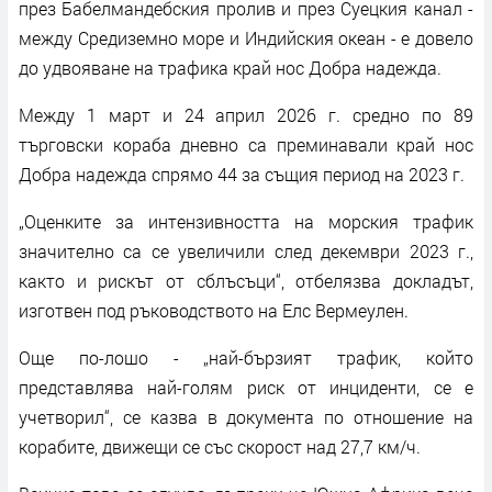
през Бабелмандебския пролив и през Суецкия канал -
между Средиземно море и Индийския океан - е довело
до удвояване на трафика край нос Добра надежда.
Между 1 март и 24 април 2026 г. средно по 89
търговски кораба дневно са преминавали край нос
Добра надежда спрямо 44 за същия период на 2023 г.
„Оценките за интензивността на морския трафик
значително са се увеличили след декември 2023 г.,
както и рискът от сблъсъци“, отбелязва докладът,
изготвен под ръководството на Елс Вермеулен.
Още по-лошо - „най-бързият трафик, който
представлява най-голям риск от инциденти, се е
учетворил“, се казва в документа по отношение на
корабите, движещи се със скорост над 27,7 км/ч.