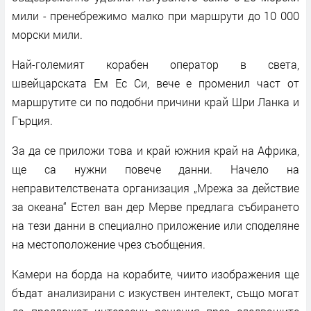
мили - пренебрежимо малко при маршрути до 10 000
морски мили.
Най-големият корабен оператор в света,
швейцарската Ем Ес Си, вече е променил част от
маршрутите си по подобни причини край Шри Ланка и
Гърция.
За да се приложи това и край южния край на Африка,
ще са нужни повече данни. Начело на
неправителствената организация „Мрежа за действие
за океана“ Естел ван дер Мерве предлага събирането
на тези данни в специално приложение или споделяне
на местоположение чрез съобщения.
Камери на борда на корабите, чиито изображения ще
бъдат анализирани с изкуствен интелект, също могат