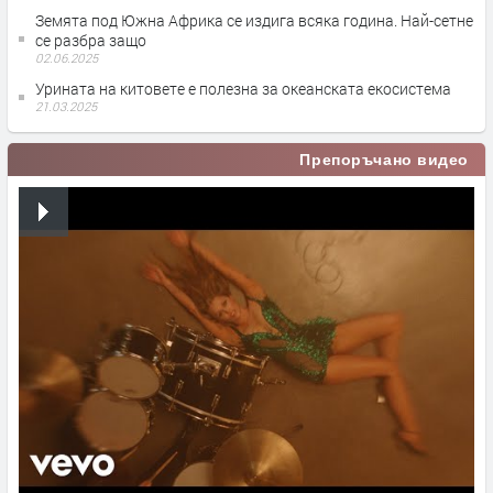
Земята под Южна Африка се издига всяка година. Най-сетне
се разбра защо
02.06.2025
Урината на китовете е полезна за океанската екосистема
21.03.2025
Препоръчано видео