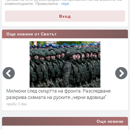
коментирате. Правилата -
тук
.
Вход
Още новини от Светът
Милиони след смъртта на фронта: Разследване
Г
разкрива схемата на руските „черни вдовици“
в
преди 3 дни
п
Още новини