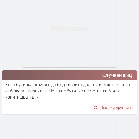
Случаен виц
Една бутилка не може да бъде изпита два пъти, както вярно е
отбелязал Хераклит. Но и две бутилки не могат да бъдат
изпити два пъти.
Покажи друг виц