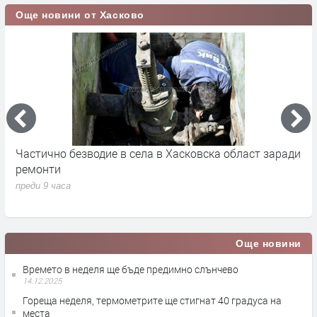
Още новини от Хасково
Частично безводие в села в Хасковска област заради
Ж
ремонти
з
преди 9 часа
п
Още новини
Времето в неделя ще бъде предимно слънчево
14.12.2025
Гореща неделя, термометрите ще стигнат 40 градуса на
места