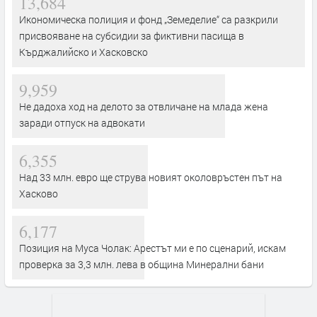
13,684
Икономическа полиция и фонд „Земеделие“ са разкрили
присвояване на субсидии за фиктивни пасища в
Кърджалийско и Хасковско
9,959
Не дадоха ход на делото за отвличане на млада жена
заради отпуск на адвокати
6,355
Над 33 млн. евро ще струва новият околовръстен път на
Хасково
6,177
Позиция на Муса Чолак: Арестът ми е по сценарий, искам
проверка за 3,3 млн. лева в община Минерални бани