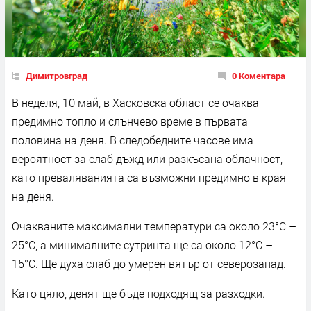
Димитровград
0 Коментара
В неделя, 10 май, в Хасковска област се очаква
предимно топло и слънчево време в първата
половина на деня. В следобедните часове има
вероятност за слаб дъжд или разкъсана облачност,
като преваляванията са възможни предимно в края
на деня.
Очакваните максимални температури са около 23°C –
25°C, а минималните сутринта ще са около 12°C –
15°C. Ще духа слаб до умерен вятър от северозапад.
Като цяло, денят ще бъде подходящ за разходки.