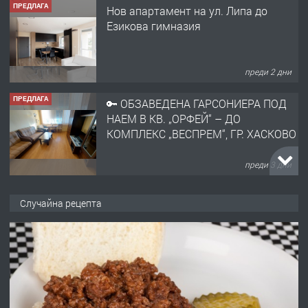
ПРЕДЛАГА
Нов апартамент на ул. Липа до
Езикова гимназия
преди 2 дни
ПРЕДЛАГА
🔑 ОБЗАВЕДЕНА ГАРСОНИЕРА ПОД
НАЕМ В КВ. „ОРФЕЙ“ – ДО
КОМПЛЕКС „ВЕСПРЕМ“, ГР. ХАСКОВО
преди 3 дни
ПРЕДЛАГА
НАПЪЛНО ОБЗАВЕДЕН И
Случайна рецепта
ОБОРУДВАН ТРИСТАЕН
АПАРТАМЕНТ В ЦЕНТЪРА НА ГР.
ХАСКОВО
преди 4 дни
ПРЕДЛАГА
Давам гараж под наем