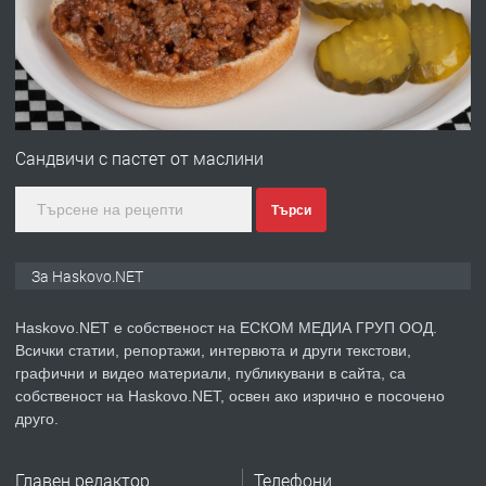
преди 4 дни
ПРЕДЛАГА
№4120 Магазин/Офис под наем в кв.
Любен Каравелов, Хасково-близо до
Сандвичи с пастет от маслини
градската градина!
Търси
преди 4 дни
ПРЕДЛАГА
ПРОСТОРЕН ТРИСТАЕН
За Haskovo.NET
АПАРТАМЕНТ В НОВА СГРАДА КВ.
КУБА
Haskovo.NET е собственост на ЕСКОМ МЕДИА ГРУП ООД.
Всички статии, репортажи, интервюта и други текстови,
преди 5 дни
графични и видео материали, публикувани в сайта, са
собственост на Haskovo.NET, освен ако изрично е посочено
ПРЕДЛАГА
Продавам парцел в гр. Хасково кв.
друго.
Хисаря до ток, вода,канализация,
асфалт 0889 537 426
Главен редактор
Телефони