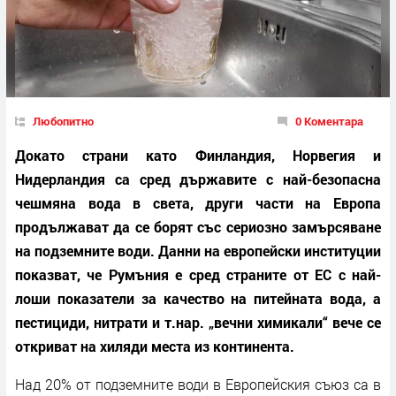
Любопитно
0 Коментара
Докато страни като Финландия, Норвегия и
Нидерландия са сред държавите с най-безопасна
чешмяна вода в света, други части на Европа
продължават да се борят със сериозно замърсяване
на подземните води. Данни на европейски институции
показват, че Румъния е сред страните от ЕС с най-
лоши показатели за качество на питейната вода, а
пестициди, нитрати и т.нар. „вечни химикали“ вече се
откриват на хиляди места из континента.
Над 20% от подземните води в Европейския съюз са в