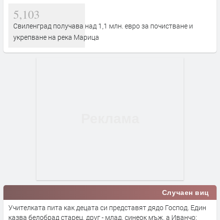
5,103
Свиленград получава над 1,1 млн. евро за почистване и
укрепване на река Марица
Случаен виц
Учителката пита как децата си представят дядо Господ. Един
казва белобрад старец, друг - млад, синеок мъж, а Иванчо: