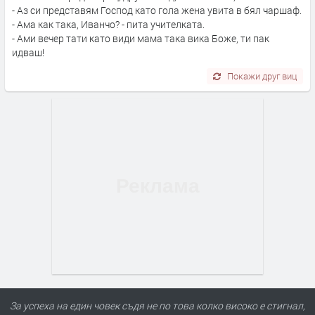
- Аз си представям Господ като гола жена увита в бял чаршаф.
- Ама как така, Иванчо? - пита учителката.
- Ами вечер тати като види мама така вика Боже, ти пак
идваш!
Покажи друг виц
За успеха на един човек съдя не по това колко високо е стигнал,