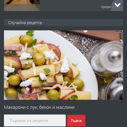
преди 2 дни
ПРЕДЛАГА
НАПЪЛНО ОБЗАВЕДЕН И
ОБОРУДВАН ТРИСТАЕН
Случайна рецепта
АПАРТАМЕНТ В ЦЕНТЪРА НА ГР.
ХАСКОВО
преди 3 дни
ПРЕДЛАГА
Давам гараж под наем
преди 3 дни
ПРЕДЛАГА
№4120 Магазин/Офис под наем в кв.
Любен Каравелов, Хасково-близо до
градската градина!
Макарони с лук, бекон и маслини
преди 4 дни
Търси
ПРЕДЛАГА