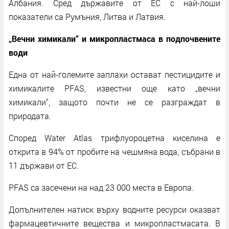
Албания. Сред държавите от ЕС с най-лоши
показатели са Румъния, Литва и Латвия.
„Вечни химикали“ и микропластмаса в подпочвените
води
Една от най-големите заплахи остават пестицидите и
химикалите PFAS, известни още като „вечни
химикали“, защото почти не се разграждат в
природата.
Според Water Atlas трифлуороцетна киселина е
открита в 94% от пробите на чешмяна вода, събрани в
11 държави от ЕС.
PFAS са засечени на над 23 000 места в Европа.
Допълнителен натиск върху водните ресурси оказват
фармацевтичните вещества и микропластмасата. В