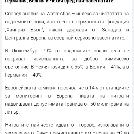
Германия, Белгия и Чехия сред най-засегнатите
Според анализ на Water Atlas – индекс за чистотата на
подземните води, изготвен от германската фондация
„Хайнрих Бьол“, някои държави от Западна и
Централна Европа са сред най-сериозно засегнатите.
В Люксембург 79% от подземните водни тела не
покриват изискванията за добро химическо
състояние. В Чехия този дял е 55%, в Белгия – 41%, а в
Германия – 40%.
Европейската комисия посочва, че в 14% от станциите
за мониторинг в Европа нивата на нитрати
надвишават допустимата граница от 50 милиграма на
литър.
Нитратите най-често идват от торове, използвани в
земеделието. Само пречистването им струва на ЕС до