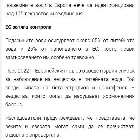
подземните води в Европа вече са идентифицирани
над 175 лекарствени съединения.
ЕС затяга контрола
Подземните води осигуряват около 65% от питейната
вода и 25% от напояването в ЕС, което прави
замърсяването им особено тревожно.
През 2022 г. Европейският съюз въведе първия списък
за наблюдение на вещества в питейната вода. Той
следи нивата на бета-естрадиол и нонилфенол –
вещества, които могат да нарушават хормоналния
баланс.
Изследователи предупреждават, че представата, че
реките и езерата могат сами да се пречистват,
отдавна е опровергана.