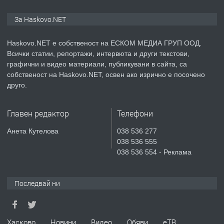
ПРОСТОРЕН ТРИСТАЕН
АПАРТАМЕНТ В НОВА СГРАДА КВ.
За Haskovo.NET
КУБА
Haskovo.NET е собственост на ЕСКОМ МЕДИА ГРУП ООД.
преди 4 дни
Всички статии, репортажи, интервюта и други текстови,
графични и видео материали, публикувани в сайта, са
ПРЕДЛАГА
Продавам парцел в гр. Хасково кв.
собственост на Haskovo.NET, освен ако изрично е посочено
Хисаря до ток, вода,канализация,
друго.
асфалт 0889 537 426
Главен редактор
Телефони
преди 4 дни
Анета Кутелова
038 536 277
ПРЕДЛАГА
СГЛОБЯВАНЕ НА МЕБЕЛИ.
038 536 555
038 536 554 - Реклама
Последвай ни
преди 4 дни
ПРЕДЛАГА
№4119 Едностаен обзаведен
апартамент под наем в кв.
Хасково
Новини
Видео
Обяви
еТВ