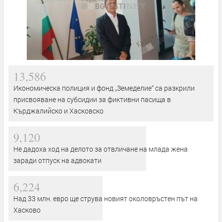
13,586
Икономическа полиция и фонд „Земеделие“ са разкрили
присвояване на субсидии за фиктивни пасища в
Кърджалийско и Хасковско
9,120
Не дадоха ход на делото за отвличане на млада жена
заради отпуск на адвокати
6,224
Над 33 млн. евро ще струва новият околовръстен път на
Хасково