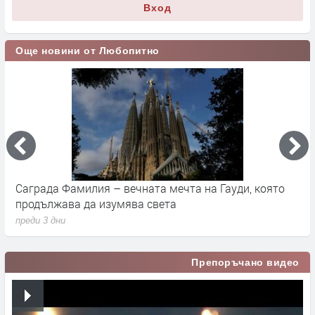
Вход
Още новини от Любопитно
Саграда Фамилия – вечната мечта на Гауди, която
К
продължава да изумява света
п
преди 3 дни
п
Препоръчано видео