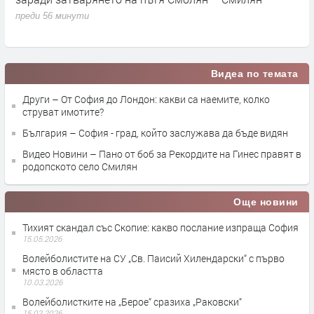
преди 56 минути
п
Видеа по темата
Други – От София до Лондон: какви са наемите, колко
струват имотите?
България – София - град, който заслужава да бъде видян
Видео Новини – Пано от боб за Рекордите на Гинес правят в
родопското село Смилян
Още новини
Тихият скандал със Скопие: какво послание изпраща София
15.05.2026
Волейболистите на СУ „Св. Паисий Хилендарски“ с първо
място в областта
10.03.2026
Волейболистките на „Берое“ сразиха „Раковски“
15.02.2026