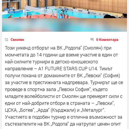
Смолян
0 Коментара
Този уикенд отборът на ВК „Родопа“ (Смолян) при
момчетата до 14 години ще вземе участие в един от
най-силните турнири в детско-юношеското
направление – A1 FUTURE STARS CUP U14. Тимът
получи покана от домакините от ВК „Левски" (София)
за участие в престижната надпревара. Турнирът ще се
проведе в спортна зала „Левски София“, където
младите волейболисти от Смолян ще премерят сили с
едни от най-добрите отбори в страната – „Левски",
ЦСКА, „Ботев“, „Арда“ (Кърджали) и „Металург“.
Участието в подобен турнир е отлична възможност за
състезателите на ВК „Родопа“ да натрупат ценен опит