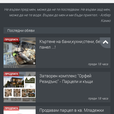
Не върви пред мен, може да не те последвам. Не върви зад мен,
може да не те водя. Върви до мен и ми бъди приятел. - Албер
Камю
Последни обяви
ПРЕДЛАГА
Къртене на бани,кухни,стени, бетон,
панел ...!
преди 18 часа
ПРЕДЛАГА
Затворен комплекс "Орфей
Резидънс" - Парцели и къщи
преди 18 часа
ПРЕДЛАГА
Продавам парцел в кв. Младежки