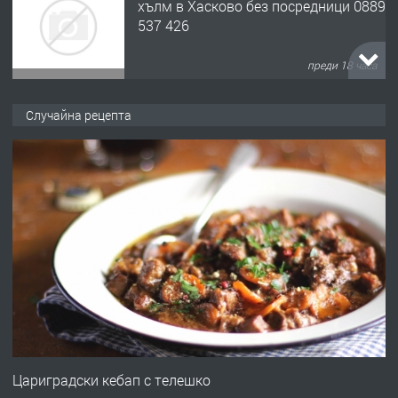
хълм в Хасково без посредници 0889
537 426
преди 18 часа
ПРЕДЛАГА
Давам обзаведено жилище за жена
Случайна рецепта
без брокери 0889 537 426
преди 18 часа
ПРЕДЛАГА
Под НАЕМ двустаен Орфей
преди 3 дни
ПРЕДЛАГА
Нов апартамент на ул. Липа до
Езикова гимназия
Цариградски кебап с телешко