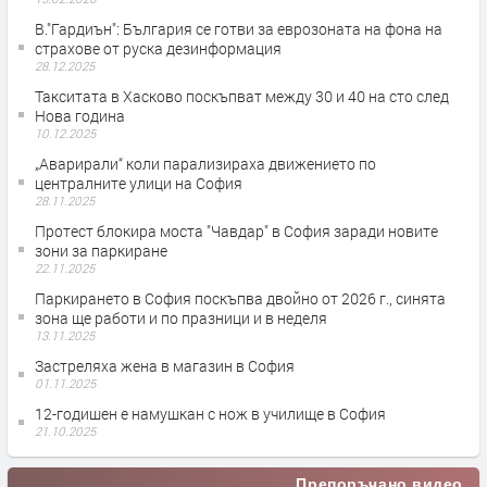
В."Гардиън": България се готви за еврозоната на фона на
страхове от руска дезинформация
28.12.2025
Такситата в Хасково поскъпват между 30 и 40 на сто след
Нова година
10.12.2025
„Аварирали“ коли парализираха движението по
централните улици на София
28.11.2025
Протест блокира моста "Чавдар" в София заради новите
зони за паркиране
22.11.2025
Паркирането в София поскъпва двойно от 2026 г., синята
зона ще работи и по празници и в неделя
13.11.2025
Застреляха жена в магазин в София
01.11.2025
12-годишен е намушкан с нож в училище в София
21.10.2025
Препоръчано видео