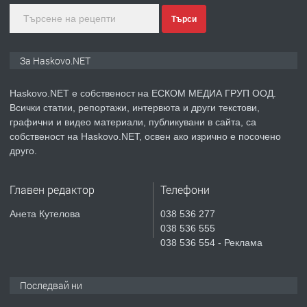
Търси
преди 3 дни
ПРЕДЛАГА
🔑 ОБЗАВЕДЕНА ГАРСОНИЕРА ПОД
За Haskovo.NET
НАЕМ В КВ. „ОРФЕЙ“ – ДО
КОМПЛЕКС „ВЕСПРЕМ“, ГР. ХАСКОВО
Haskovo.NET е собственост на ЕСКОМ МЕДИА ГРУП ООД.
Всички статии, репортажи, интервюта и други текстови,
преди 5 дни
графични и видео материали, публикувани в сайта, са
собственост на Haskovo.NET, освен ако изрично е посочено
ПРЕДЛАГА
НАПЪЛНО ОБЗАВЕДЕН И
друго.
ОБОРУДВАН ТРИСТАЕН
АПАРТАМЕНТ В ЦЕНТЪРА НА ГР.
Главен редактор
Телефони
ХАСКОВО
преди 6 дни
Анета Кутелова
038 536 277
038 536 555
ПРЕДЛАГА
Давам гараж под наем
038 536 554 - Реклама
Последвай ни
преди 6 дни