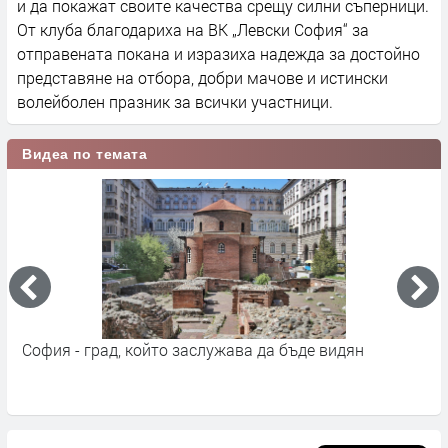
и да покажат своите качества срещу силни съперници.
От клуба благодариха на ВК „Левски София“ за
отправената покана и изразиха надежда за достойно
представяне на отбора, добри мачове и истински
волейболен празник за всички участници.
Видеа по темата
София - град, който заслужава да бъде видян
С