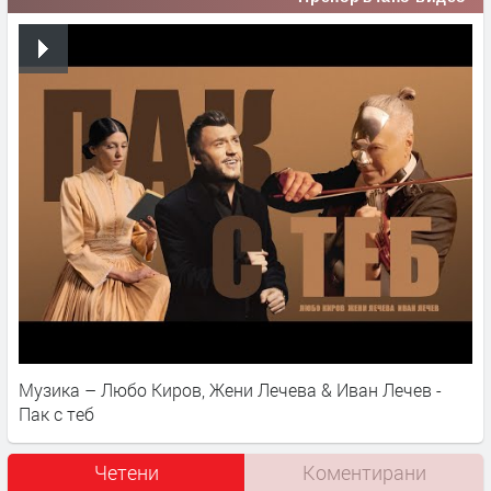
Музика – Любо Киров, Жени Лечева & Иван Лечев -
Пак с теб
Четени
Коментирани