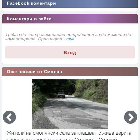
Facebook коментари
Коментари в сайта
Трябва да сте регистриран потребител за да можете да
коментирате. Правилата -
тук
.
Вход
Още новини от Смолян
Жители на смолянски села заплашват с жива верига
П
заради затварянето на пътя Смолян – Смилян
С