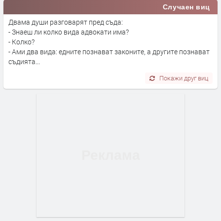
Случаен виц
Двама души разговарят пред съда:
- Знаеш ли колко вида адвокати има?
- Колко?
- Ами два вида: едните познават законите, а другите познават
съдията...
Покажи друг виц